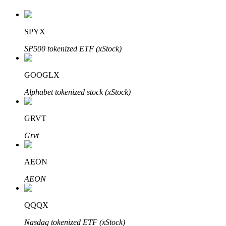
SPYX
Investimento Automático
SP500 tokenized ETF (xStock)
Obtenha lucro a longo prazo e interesses flexíveis
GOOGLX
Alphabet tokenized stock (xStock)
GRVT
Grvt
AEON
Aprenda a apostar
AEON
Aprenda como ganhar renda passiva
Bitrue
AI
QQQX
Nasdaq tokenized ETF (xStock)