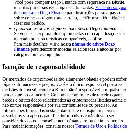
Você pode comprar Dego Finance com segurança na
Bitrue
,
Deposit & Trade BTC to Share 25000 USDT prize pool!
uma das principais exchanges centralizadas.
Visite nosso guia
de compra de Dego Finance
para instruções passo a passo
sobre como configurar sua carteira, verificar sua identidade e
fazer seu pedido.
Deposit CASHCAT & Win
Quais são os ativos cripto semelhantes a Dego Finance?
Se você está explorando criptomoedas com capitalizações de
Share 500000 CASHCAT prize pool
mercado ou características comparáveis, confira:
Para mais detalhes, visite nossa
página de ativos Dego
Finance
para descobrir moedas relacionadas e altcoins por
categoria ou desempenho.
Exclusive for BitMart Users
Isenção de responsabilidade
Register & Trade to Win 500,000 USDT
Os mercados de criptomoedas são altamente voláteis e podem sofrer
rápidas flutuações de preços. Você é o único responsável por suas
decisões de investimento e a Bitrue não é responsável por quaisquer
perdas que possa incorrer. Contamos com fontes de terceiros para
Precious Metals Trading Carnival
preços e outros dados relacionados às criptomoedas listadas acima e
não somos responsáveis por sua confiabilidade ou precisão. As
Trade Gold & Silver · 33,333 USDT Bonus
informações fornecidas nesta plataforma e quaisquer materiais
associados são apenas para fins informativos e não devem ser
considerados como aconselhamento financeiro ou de investimento.
Para mais informações, consulte nossos
Termos de Uso
e
Política de