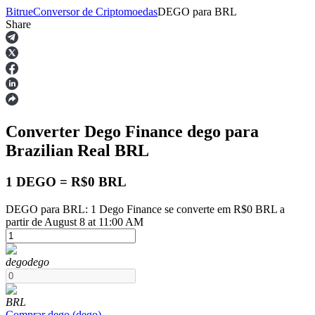
Bitrue
Conversor de Criptomoedas
DEGO
para
BRL
Share
Futuros
Converter Dego Finance
dego
para
Brazilian Real
BRL
1 DEGO = R$0 BRL
DEGO para BRL: 1 Dego Finance se converte em R$0 BRL a
Futuros de USDT
partir de August 8 at 11:00 AM
Futuros usando USDT como garantia
dego
dego
BRL
Comprar
dego
(
dego
)