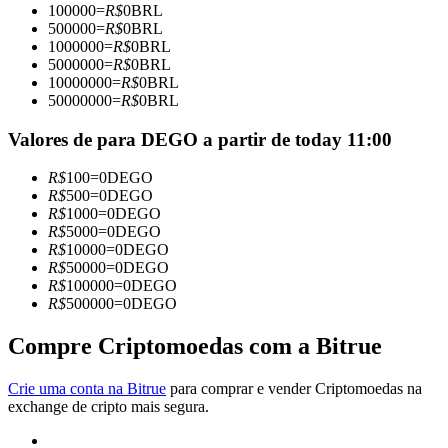
100000
=
R$
0
BRL
Torne-se um Trader de Cópias
500000
=
R$
0
BRL
1000000
=
R$
0
BRL
Desfrute da partilha de lucros e comissões de copy trading
5000000
=
R$
0
BRL
10000000
=
R$
0
BRL
50000000
=
R$
0
BRL
Valores de para DEGO a partir de today 11:00
R$
100
=
0
DEGO
R$
500
=
0
DEGO
R$
1000
=
0
DEGO
R$
5000
=
0
DEGO
R$
10000
=
0
DEGO
Informação
R$
50000
=
0
DEGO
R$
100000
=
0
DEGO
Análise de big data, incluindo informações comerciais, etc.
R$
500000
=
0
DEGO
Compre Criptomoedas com a Bitrue
Crie uma conta na Bitrue
para comprar e vender Criptomoedas na
exchange de cripto mais segura.