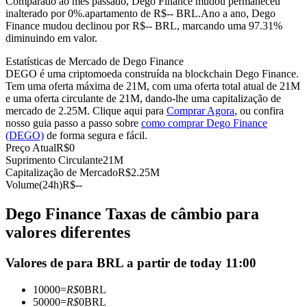
Comparado ao mês passado, Dego Finance mudou permaneceu
inalterado por 0%.apartamento de R$-- BRL.
Ano a ano, Dego
Futuros usando USDC como garantia
Finance mudou declinou por R$-- BRL, marcando uma 97.31%
diminuindo em valor.
Estatísticas de Mercado de Dego Finance
DEGO é uma criptomoeda construída na blockchain Dego Finance.
Tem uma oferta máxima de 21M, com uma oferta total atual de 21M
e uma oferta circulante de 21M, dando-lhe uma capitalização de
mercado de 2.25M. Clique aqui para
Comprar Agora
, ou confira
nosso guia passo a passo sobre
como comprar Dego Finance
(DEGO)
de forma segura e fácil.
Preço Atual
R$
0
Copiar Trading
Suprimento Circulante
21M
Capitalização de Mercado
R$
2.25M
Junte-se aos principais traders
Volume(24h)
R$
--
Dego Finance Taxas de câmbio para
valores diferentes
Valores de para BRL a partir de today 11:00
10000
=
R$
0
BRL
50000
=
R$
0
BRL