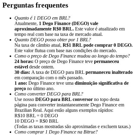
Perguntas frequentes
Quanto é 1 DEGO em BRL?
Atualmente,
1 Dego Finance (DEGO) vale
aproximadamente R$0 BRL.
Este valor é atualizado em
tempo real com base na taxa de mercado atual.
Indicação
Quanto DEGO posso obter por 1 BRL?
Convide um amigo para receber recompensas em dinheiro
Na taxa de câmbio atual,
R$1 BRL pode comprar 0 DEGO.
Este valor flutua com base nas condições do mercado.
BTC Welcome Rewards
Como o preço de Dego Finance mudou ao longo do tempo?
24 horas:
O preço de Dego Finance teve
permaneceu
estável
desde ontem.
30 dias:
A taxa de DEGO para BRL
permaneceu inalterado
em comparação com o mês passado.
1 ano:
Dego Finance teve uma
diminuição significativa de
preço
no último ano.
Como converter DEGO para BRL?
Use nosso
DEGO para BRL conversor
no topo desta
página para converter instantaneamente Dego Finance em
Brazilian Real. Aqui estão alguns exemplos rápidos:
R$10 BRL = 0 DEGO
10 DEGO = R$0 BRL
(Todas as taxas mostradas são aproximadas e excluem taxas.)
BTC Welcome Rewards
Como comprar 1 Dego Finance na Bitrue?