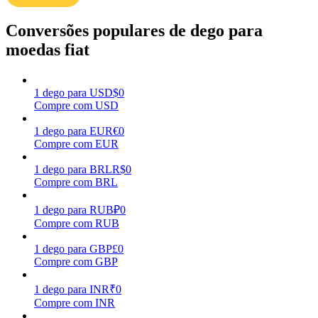
Ganhar
Conversões populares de dego para
moedas fiat
1
dego
para
USD
$
0
Compre com USD
1
dego
para
EUR
€
0
Compre com EUR
1
dego
para
BRL
R$
0
Porquinho poderoso
Compre com BRL
Ganhe recompensas competitivas diariamente
1
dego
para
RUB
₽
0
Compre com RUB
1
dego
para
GBP
£
0
Compre com GBP
1
dego
para
INR
₹
0
Compre com INR