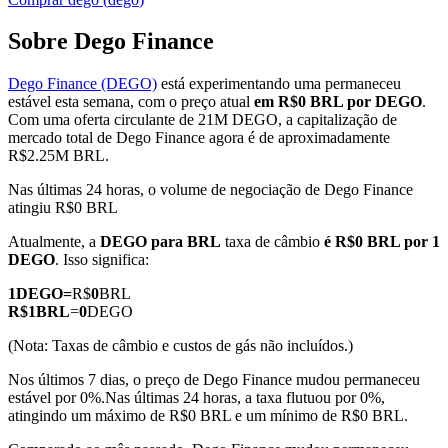
Sobre Dego Finance
Dego Finance (DEGO)
está experimentando uma permaneceu
Futuros COIN-M
estável esta semana, com o preço atual
em R$0 BRL por DEGO
.
Com uma oferta circulante de 21M DEGO, a capitalização de
Futuros de criptomoeda
mercado total de Dego Finance agora é de aproximadamente
R$2.25M BRL.
Nas últimas 24 horas, o volume de negociação de Dego Finance
TradFi
atingiu R$0 BRL
Derivativos de ações, câmbio, metais preciosos e commodities
Atualmente, a
DEGO para BRL
taxa de câmbio
é R$0 BRL por 1
DEGO
. Isso significa:
1
DEGO
=
R$
0
BRL
R$
1
BRL
=
0
DEGO
(Nota: Taxas de câmbio e custos de gás não incluídos.)
Nos últimos 7 dias, o preço de Dego Finance mudou permaneceu
estável por 0%.
Nas últimas 24 horas, a taxa flutuou por 0%,
atingindo um máximo de R$0 BRL e um mínimo de R$0 BRL.
Futuros de USDC