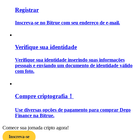
Registrar
Guia
Inscreva-se no Bitrue com seu endereço de e-mail.
Guia para iniciantes em futuros
Verifique sua identidade
Verifique sua identidade inserindo suas informações
pessoais e enviando um documento de identidade válido
com foto.
Estratégias de negociação
Compre criptografia！
Aprenda como se manter lucrativo
Use diversas opções de pagamento para comprar Dego
Finance na Bitrue.
Comece sua jornada cripto agora!
Inscreva-se