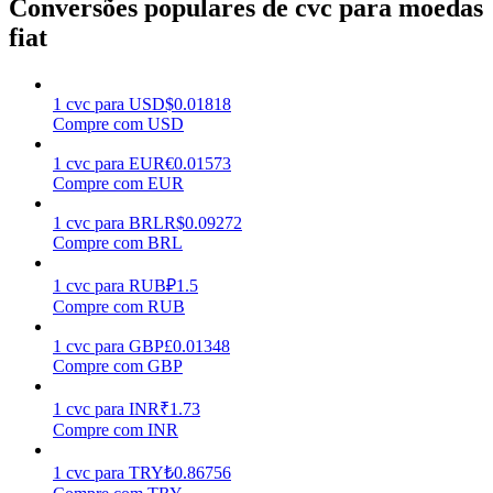
Conversões populares de cvc para moedas
fiat
Ganhar
1
cvc
para
USD
$
0.01818
Compre com USD
1
cvc
para
EUR
€
0.01573
Compre com EUR
1
cvc
para
BRL
R$
0.09272
Compre com BRL
Porquinho poderoso
1
cvc
para
RUB
₽
1.5
Compre com RUB
Ganhe recompensas competitivas diariamente
1
cvc
para
GBP
£
0.01348
Compre com GBP
1
cvc
para
INR
₹
1.73
Compre com INR
1
cvc
para
TRY
₺
0.86756