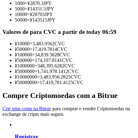
1000
=
¥
2870.3
JPY
Torne-se um Trader de Cópias
5000
=
¥
14351.5
JPY
10000
=
¥
28703
JPY
Desfrute da partilha de lucros e comissões de copy trading
50000
=
¥
143515
JPY
Valores de para CVC a partir de today 06:59
¥
10000
=
3,483.9562
CVC
¥
50000
=
17,419.7814
CVC
¥
100000
=
34,839.5628
CVC
¥
500000
=
174,197.8141
CVC
¥
1000000
=
348,395.6282
CVC
¥
5000000
=
1,741,978.1412
CVC
¥
10000000
=
3,483,956.2825
CVC
Informação
¥
50000000
=
17,419,781.4125
CVC
Análise de big data, incluindo informações comerciais, etc.
Compre Criptomoedas com a Bitrue
Crie uma conta na Bitrue
para comprar e vender Criptomoedas na
exchange de cripto mais segura.
Registrar