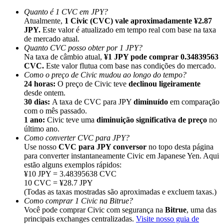
Quanto é 1 CVC em JPY?
Atualmente,
1 Civic (CVC) vale aproximadamente ¥2.87
JPY.
Este valor é atualizado em tempo real com base na taxa
de mercado atual.
Quanto CVC posso obter por 1 JPY?
Na taxa de câmbio atual,
¥1 JPY pode comprar 0.34839563
Indicação
CVC.
Este valor flutua com base nas condições do mercado.
Convide um amigo para receber recompensas em dinheiro
Como o preço de Civic mudou ao longo do tempo?
24 horas:
O preço de Civic teve
declinou ligeiramente
BTC Welcome Rewards
desde ontem.
30 dias:
A taxa de CVC para JPY
diminuído
em comparação
com o mês passado.
1 ano:
Civic teve uma
diminuição significativa de preço
no
último ano.
Como converter CVC para JPY?
Use nosso
CVC para JPY conversor
no topo desta página
para converter instantaneamente Civic em Japanese Yen. Aqui
estão alguns exemplos rápidos:
¥10 JPY = 3.48395638 CVC
10 CVC = ¥28.7 JPY
(Todas as taxas mostradas são aproximadas e excluem taxas.)
Como comprar 1 Civic na Bitrue?
Você pode comprar Civic com segurança na
Bitrue
, uma das
BTC Welcome Rewards
principais exchanges centralizadas.
Visite nosso guia de