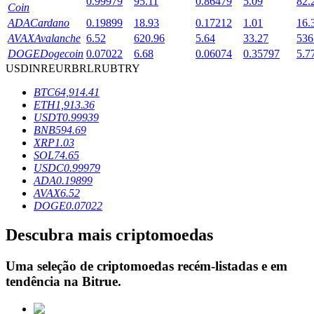
0.99979
95.11
0.86479
5.09
82.
Coin
ADA
Cardano
0.19899
18.93
0.17212
1.01
16.
AVAX
Avalanche
6.52
620.96
5.64
33.27
536
Bloqueios de BTR
DOGE
Dogecoin
0.07022
6.68
0.06074
0.35797
5.7
USD
INR
EUR
BRL
RUB
TRY
Investimentos exclusivos para titulares de BTR
BTC
64,914.41
ETH
1,913.36
USDT
0.99939
BNB
594.69
XRP
1.03
SOL
74.65
USDC
0.99979
ADA
0.19899
AVAX
6.52
DOGE
0.07022
Empréstimos
Descubra mais criptomoedas
Serviço de empréstimo apoiado por criptografia
Uma seleção de criptomoedas recém-listadas e em
tendência na
Bitrue
.