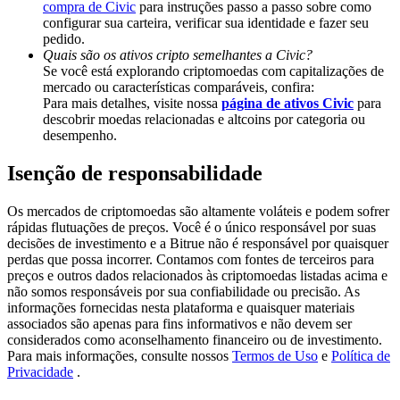
compra de Civic
para instruções passo a passo sobre como
Deposit & Trade BTC to Share 25000 USDT prize pool!
configurar sua carteira, verificar sua identidade e fazer seu
pedido.
Quais são os ativos cripto semelhantes a Civic?
Se você está explorando criptomoedas com capitalizações de
Deposit CASHCAT & Win
mercado ou características comparáveis, confira:
Para mais detalhes, visite nossa
página de ativos Civic
para
Share 500000 CASHCAT prize pool
descobrir moedas relacionadas e altcoins por categoria ou
desempenho.
Isenção de responsabilidade
Exclusive for BitMart Users
Os mercados de criptomoedas são altamente voláteis e podem sofrer
Register & Trade to Win 500,000 USDT
rápidas flutuações de preços. Você é o único responsável por suas
decisões de investimento e a Bitrue não é responsável por quaisquer
perdas que possa incorrer. Contamos com fontes de terceiros para
preços e outros dados relacionados às criptomoedas listadas acima e
não somos responsáveis por sua confiabilidade ou precisão. As
Precious Metals Trading Carnival
informações fornecidas nesta plataforma e quaisquer materiais
associados são apenas para fins informativos e não devem ser
Trade Gold & Silver · 33,333 USDT Bonus
considerados como aconselhamento financeiro ou de investimento.
Para mais informações, consulte nossos
Termos de Uso
e
Política de
Privacidade
.