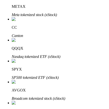
METAX
Meta tokenized stock (xStock)
Investimento Automático
CC
Obtenha lucro a longo prazo e interesses flexíveis
Canton
QQQX
Nasdaq tokenized ETF (xStock)
SPYX
SP500 tokenized ETF (xStock)
Aprenda a apostar
Aprenda como ganhar renda passiva
AVGOX
Bitrue
AI
Broadcom tokenized stock (xStock)