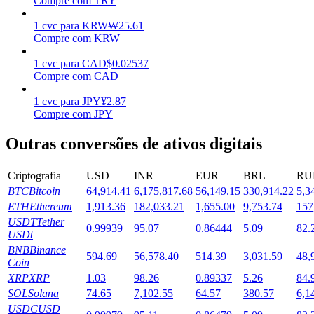
Compre com TRY
Estacamento
1
cvc
para
KRW
₩
25.61
Compre com KRW
Altos retornos e acesso instantâneo
1
cvc
para
CAD
$
0.02537
Compre com CAD
1
cvc
para
JPY
¥
2.87
Compre com JPY
Outras conversões de ativos digitais
Criptografia
USD
INR
EUR
BRL
RU
BTC
Bitcoin
64,914.41
6,175,817.68
56,149.15
330,914.22
5,3
Launchpool
ETH
Ethereum
1,913.36
182,033.21
1,655.00
9,753.74
157
Staking flexível para ganhar tokens populares.
USDT
Tether
0.99939
95.07
0.86444
5.09
82.
USDt
BNB
Binance
594.69
56,578.40
514.39
3,031.59
48,
Coin
XRP
XRP
1.03
98.26
0.89337
5.26
84.
SOL
Solana
74.65
7,102.55
64.57
380.57
6,1
USDC
USD