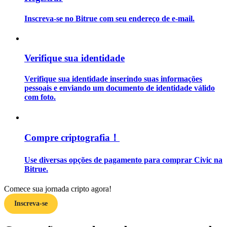
Inscreva-se no Bitrue com seu endereço de e-mail.
Guia
Guia para iniciantes em futuros
Verifique sua identidade
Verifique sua identidade inserindo suas informações
pessoais e enviando um documento de identidade válido
com foto.
Compre criptografia！
Estratégias de negociação
Use diversas opções de pagamento para comprar Civic na
Aprenda como se manter lucrativo
Bitrue.
Comece sua jornada cripto agora!
Inscreva-se