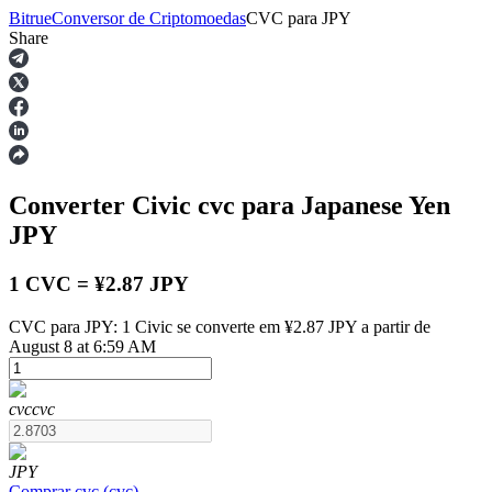
Bitrue
Conversor de Criptomoedas
CVC
para
JPY
Share
Futuros
Converter Civic
cvc
para Japanese Yen
JPY
1 CVC = ¥2.87 JPY
CVC para JPY: 1 Civic se converte em ¥2.87 JPY a partir de
Futuros de USDT
August 8 at 6:59 AM
Futuros usando USDT como garantia
cvc
cvc
JPY
Comprar
cvc
(
cvc
)