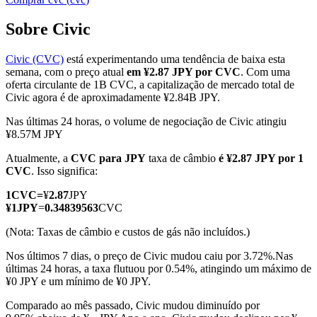
Sobre Civic
Civic (CVC)
está experimentando uma tendência de baixa esta
Futuros COIN-M
semana, com o preço atual
em ¥2.87 JPY por CVC
. Com uma
oferta circulante de 1B CVC, a capitalização de mercado total de
Futuros de criptomoeda
Civic agora é de aproximadamente ¥2.84B JPY.
Nas últimas 24 horas, o volume de negociação de Civic atingiu
¥8.57M JPY
TradFi
Atualmente, a
CVC para JPY
taxa de câmbio
é ¥2.87 JPY por 1
Derivativos de ações, câmbio, metais preciosos e commodities
CVC
. Isso significa:
1
CVC
=
¥
2.87
JPY
¥
1
JPY
=
0.34839563
CVC
(Nota: Taxas de câmbio e custos de gás não incluídos.)
Nos últimos 7 dias, o preço de Civic mudou caiu por 3.72%.
Nas
últimas 24 horas, a taxa flutuou por 0.54%, atingindo um máximo de
¥0 JPY e um mínimo de ¥0 JPY.
Comparado ao mês passado, Civic mudou diminuído por
Futuros de USDC