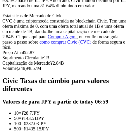
9.95%.abaixo de ¥-- JPY.
Ano a ano, Civic mudou declinou por ¥--
JPY, marcando uma 81.64% diminuindo em valor.
Futuros usando USDC como garantia
Estatísticas de Mercado de Civic
CVC é uma criptomoeda construída na blockchain Civic. Tem uma
oferta máxima de 0, com uma oferta total atual de 1B e uma oferta
circulante de 1B, dando-lhe uma capitalização de mercado de
2.84B. Clique aqui para
Comprar Agora
, ou confira nosso guia
passo a passo sobre
como comprar Civic (CVC)
de forma segura e
fácil.
Preço Atual
¥
2.87
Suprimento Circulante
1B
Capitalização de Mercado
¥
2.84B
Copiar Trading
Volume(24h)
¥
8.57M
Junte-se aos principais traders
Civic Taxas de câmbio para valores
diferentes
Valores de para JPY a partir de today 06:59
10
=
¥
28.7
JPY
50
=
¥
143.51
JPY
100
=
¥
287.03
JPY
500
=
¥
1435.15
JPY