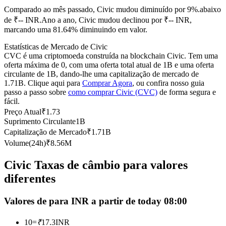
Comparado ao mês passado, Civic mudou diminuído por 9%.abaixo
Futuros usando USDC como garantia
de ₹-- INR.
Ano a ano, Civic mudou declinou por ₹-- INR,
marcando uma 81.64% diminuindo em valor.
Estatísticas de Mercado de Civic
CVC é uma criptomoeda construída na blockchain Civic. Tem uma
oferta máxima de 0, com uma oferta total atual de 1B e uma oferta
circulante de 1B, dando-lhe uma capitalização de mercado de
1.71B. Clique aqui para
Comprar Agora
, ou confira nosso guia
passo a passo sobre
como comprar Civic (CVC)
de forma segura e
fácil.
Preço Atual
₹
1.73
Copiar Trading
Suprimento Circulante
1B
Junte-se aos principais traders
Capitalização de Mercado
₹
1.71B
Volume(24h)
₹
8.56M
Civic Taxas de câmbio para valores
diferentes
Valores de para INR a partir de today 08:00
10
=
₹
17.3
INR