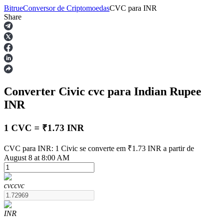
Bitrue
Conversor de Criptomoedas
CVC
para
INR
Share
Futuros
Converter Civic
cvc
para Indian Rupee
INR
1 CVC = ₹1.73 INR
Futuros de USDT
CVC para INR: 1 Civic se converte em ₹1.73 INR a partir de
August 8 at 8:00 AM
Futuros usando USDT como garantia
cvc
cvc
INR