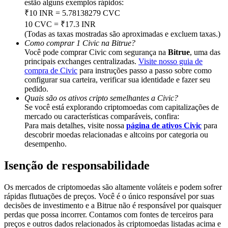
estão alguns exemplos rápidos:
Deposit & Trade BTC to Share 25000 USDT prize pool!
₹10 INR = 5.78138279 CVC
10 CVC = ₹17.3 INR
(Todas as taxas mostradas são aproximadas e excluem taxas.)
Como comprar 1 Civic na Bitrue?
Deposit CASHCAT & Win
Você pode comprar Civic com segurança na
Bitrue
, uma das
principais exchanges centralizadas.
Visite nosso guia de
Share 500000 CASHCAT prize pool
compra de Civic
para instruções passo a passo sobre como
configurar sua carteira, verificar sua identidade e fazer seu
pedido.
Quais são os ativos cripto semelhantes a Civic?
Se você está explorando criptomoedas com capitalizações de
Exclusive for BitMart Users
mercado ou características comparáveis, confira:
Para mais detalhes, visite nossa
página de ativos Civic
para
Register & Trade to Win 500,000 USDT
descobrir moedas relacionadas e altcoins por categoria ou
desempenho.
Isenção de responsabilidade
Precious Metals Trading Carnival
Os mercados de criptomoedas são altamente voláteis e podem sofrer
Trade Gold & Silver · 33,333 USDT Bonus
rápidas flutuações de preços. Você é o único responsável por suas
decisões de investimento e a Bitrue não é responsável por quaisquer
perdas que possa incorrer. Contamos com fontes de terceiros para
preços e outros dados relacionados às criptomoedas listadas acima e