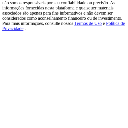
USDT New User Exclusive 10% APR
não somos responsáveis por sua confiabilidade ou precisão. As
informações fornecidas nesta plataforma e quaisquer materiais
USDT Flexible Staking | Daily Rewards
associados são apenas para fins informativos e não devem ser
considerados como aconselhamento financeiro ou de investimento.
Para mais informações, consulte nossos
Termos de Uso
e
Política de
Privacidade
.
BTC New User Exclusive: 6.5% APR
BTC Flexible Staking | Daily Rewards
Mais eventos
Ganhe prêmios e recompensas exclusivas
Centro de recompensas