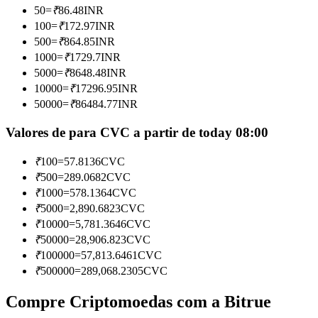
50
=
₹
86.48
INR
Torne-se um Trader de Cópias
100
=
₹
172.97
INR
Desfrute da partilha de lucros e comissões de copy trading
500
=
₹
864.85
INR
1000
=
₹
1729.7
INR
5000
=
₹
8648.48
INR
10000
=
₹
17296.95
INR
50000
=
₹
86484.77
INR
Valores de para CVC a partir de today 08:00
₹
100
=
57.8136
CVC
₹
500
=
289.0682
CVC
Informação
₹
1000
=
578.1364
CVC
Análise de big data, incluindo informações comerciais, etc.
₹
5000
=
2,890.6823
CVC
₹
10000
=
5,781.3646
CVC
₹
50000
=
28,906.823
CVC
₹
100000
=
57,813.6461
CVC
₹
500000
=
289,068.2305
CVC
Compre Criptomoedas com a Bitrue