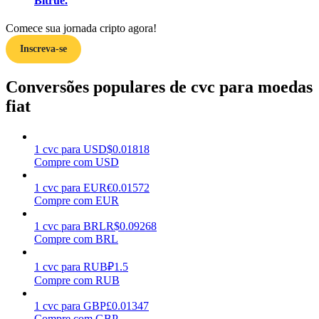
Bitrue.
Ganhar
Comece sua jornada cripto agora!
Inscreva-se
Conversões populares de cvc para moedas
fiat
1
cvc
para
USD
$
0.01818
Compre com USD
Porquinho poderoso
1
cvc
para
EUR
€
0.01572
Ganhe recompensas competitivas diariamente
Compre com EUR
1
cvc
para
BRL
R$
0.09268
Compre com BRL
1
cvc
para
RUB
₽
1.5
Compre com RUB
1
cvc
para
GBP
£
0.01347
Compre com GBP