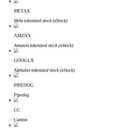
METAX
Meta tokenized stock (xStock)
Parceiros Bitrue
AMZNX
Amazon tokenized stock (xStock)
GOOGLX
Alphabet tokenized stock (xStock)
PIPEDOG
Afiliados Bitrue
Pipedog
Até 65% de comissões!
CC
Canton