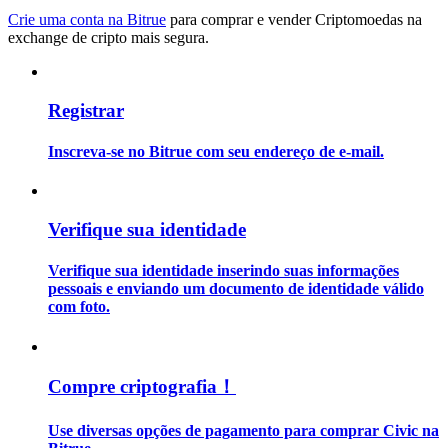
Crie uma conta na Bitrue
para comprar e vender Criptomoedas na
exchange de cripto mais segura.
Guia
Guia para iniciantes em futuros
Registrar
Inscreva-se no Bitrue com seu endereço de e-mail.
Verifique sua identidade
Verifique sua identidade inserindo suas informações
Estratégias de negociação
pessoais e enviando um documento de identidade válido
com foto.
Aprenda como se manter lucrativo
Compre criptografia！
Use diversas opções de pagamento para comprar Civic na