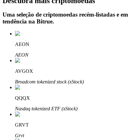
Descubra mais criptomoedas
Uma seleção de criptomoedas recém-listadas e em
tendência na
Bitrue
.
Investimento Automático
Obtenha lucro a longo prazo e interesses flexíveis
AEON
AEON
AVGOX
Broadcom tokenized stock (xStock)
QQQX
Aprenda a apostar
Nasdaq tokenized ETF (xStock)
Aprenda como ganhar renda passiva
Bitrue
AI
GRVT
Grvt