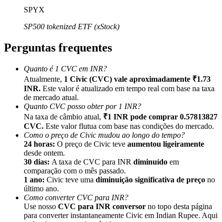
SPYX
SP500 tokenized ETF (xStock)
Perguntas frequentes
Indicação
Quanto é 1 CVC em INR?
Convide um amigo para receber recompensas em dinheiro
Atualmente,
1 Civic (CVC) vale aproximadamente ₹1.73
INR.
Este valor é atualizado em tempo real com base na taxa
BTC Welcome Rewards
de mercado atual.
Quanto CVC posso obter por 1 INR?
Na taxa de câmbio atual,
₹1 INR pode comprar 0.57813827
CVC.
Este valor flutua com base nas condições do mercado.
Como o preço de Civic mudou ao longo do tempo?
24 horas:
O preço de Civic teve
aumentou ligeiramente
desde ontem.
30 dias:
A taxa de CVC para INR
diminuído
em
comparação com o mês passado.
1 ano:
Civic teve uma
diminuição significativa de preço
no
último ano.
Como converter CVC para INR?
Use nosso
CVC para INR conversor
no topo desta página
BTC Welcome Rewards
para converter instantaneamente Civic em Indian Rupee. Aqui