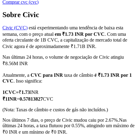
Comprar
cvc
(
cvc
)
Sobre Civic
Civic (CVC)
está experimentando uma tendência de baixa esta
Futuros COIN-M
semana, com o preço atual
em ₹1.73 INR por CVC
. Com uma
Futuros de criptomoeda
oferta circulante de 1B CVC, a capitalização de mercado total de
Civic agora é de aproximadamente ₹1.71B INR.
Nas últimas 24 horas, o volume de negociação de Civic atingiu
TradFi
₹8.56M INR
Derivativos de ações, câmbio, metais preciosos e commodities
Atualmente, a
CVC para INR
taxa de câmbio
é ₹1.73 INR por 1
CVC
. Isso significa:
1
CVC
=
₹
1.73
INR
₹
1
INR
=
0.57813827
CVC
(Nota: Taxas de câmbio e custos de gás não incluídos.)
Nos últimos 7 dias, o preço de Civic mudou caiu por 2.67%.
Nas
últimas 24 horas, a taxa flutuou por 0.55%, atingindo um máximo de
₹0 INR e um mínimo de ₹0 INR.
Futuros de USDC