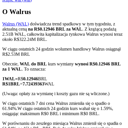
O Walrus
Walrus (WAL)
doświadcza trend spadkowy w tym tygodniu, z
Kontrakty terminowe COIN-M
aktualną ceną
na R$0.12946 BRL za WAL
. Z krążącą podażą
2.51B WAL, całkowita kapitalizacja rynkowa Walrus wynosi teraz
Kontrakty terminowe na kryptowaluty
około R$322.24M BRL.
W ciągu ostatnich 24 godzin wolumen handlowy Walrus osiągnął
R$2.53M BRL
TradFi
Obecnie,
WAL do BRL
kurs wymiany
wynosi R$0.12946 BRL
Instrumenty pochodne na akcje, forex, metale szlachetne i
za 1 WAL
. To oznacza:
towary
1
WAL
=
R$
0.12946
BRL
R$
1
BRL
=
7.72439363
WAL
(Uwaga: opłaty za wymianę i koszty gazu nie są wliczone.)
W ciągu ostatnich 7 dni cena Walrus zmieniła się o spadło o
61.94%.
W ciągu ostatnich 24 godzin kurs wahał się o 1.59%,
osiągając maksimum R$0 BRL i minimum R$0 BRL.
W porównaniu do zeszłego miesiąca Walrus zmienił się o spadła o