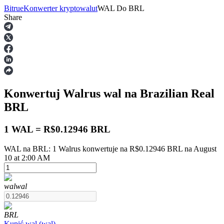
Bitrue
Konwerter kryptowalut
WAL
Do
BRL
Share
Kontrakty terminowe
Konwertuj Walrus
wal
na Brazilian Real
BRL
1 WAL = R$0.12946 BRL
WAL na BRL: 1 Walrus konwertuje na R$0.12946 BRL na August
Kontrakty terminowe na USDT
10 at 2:00 AM
Kontrakty futures wykorzystujące USDT jako zabezpieczenie
wal
wal
BRL
Kupić
wal
(
wal
)