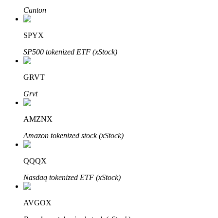
Canton
SPYX
SP500 tokenized ETF (xStock)
Automatyczna inwestycja
GRVT
Zdobądź długoterminowy zysk i elastyczne zainteresowania
Grvt
AMZNX
Amazon tokenized stock (xStock)
QQQX
Nasdaq tokenized ETF (xStock)
Naucz się stakingu
AVGOX
Dowiedz się, jak uzyskać dochód pasywny