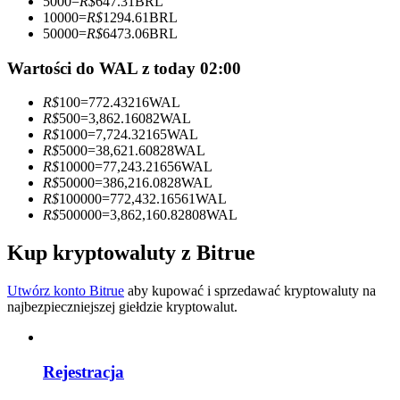
5000
=
R$
647.31
BRL
10000
=
R$
1294.61
BRL
Zostań traderem kopiującym
50000
=
R$
6473.06
BRL
Ciesz się podziałem zysków i prowizjami z kopiowania
Wartości do WAL z today 02:00
transakcji
R$
100
=
772.43216
WAL
R$
500
=
3,862.16082
WAL
R$
1000
=
7,724.32165
WAL
R$
5000
=
38,621.60828
WAL
R$
10000
=
77,243.21656
WAL
R$
50000
=
386,216.0828
WAL
R$
100000
=
772,432.16561
WAL
R$
500000
=
3,862,160.82808
WAL
Kup kryptowaluty z Bitrue
Informacja
Analiza Big Data, w tym informacje handlowe itp.
Utwórz konto Bitrue
aby kupować i sprzedawać kryptowaluty na
najbezpieczniejszej giełdzie kryptowalut.
Rejestracja