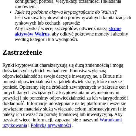
konfiguracji portfela, weryfikacji tożsamości i składania
zamówienia.
BTC Welcome Rewards
Jakie są podobne aktywa kryptograficzne do Walrus?
Jeśli szukasz kryptowalut o porównywalnych kapitalizacjach
Deposit & Trade BTC to Share 25000 USDT prize pool!
rynkowych lub cechach, sprawdź:
Aby uzyskać więcej szczegółów, odwiedź naszą
stronę
aktywów Walrus
, aby odkryć pokrewne monety i altcoiny
według kategorii lub wydajności.
Deposit CASHCAT & Win
Zastrzeżenie
Share 500000 CASHCAT prize pool
Rynki kryptowalut charakteryzują się dużą zmiennością i mogą
doświadczyć szybkich wahań cen. Ponosisz wyłączną
odpowiedzialność za swoje decyzje inwestycyjne, a Bitrue nie
Exclusive for BitMart Users
ponosi odpowiedzialności za jakiekolwiek straty, które możesz
ponieść. Opieramy się na źródłach zewnętrznych w zakresie cen i
Register & Trade to Win 500,000 USDT
innych danych związanych z kryptowalutami wymienionymi
powyżej i nie ponosimy odpowiedzialności za ich wiarygodność i
dokładność. Informacje udostępniane na tej platformie i wszelkie
powiązane materiały służą wyłącznie celom informacyjnym i nie
należy ich uważać za poradę finansową lub inwestycyjną. Aby
Precious Metals Trading Carnival
uzyskać więcej informacji, zapoznaj się z naszymi
Warunkami
użytkowania
i
Polityką prywatności
.
Trade Gold & Silver · 33,333 USDT Bonus