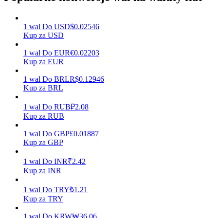
1
wal
Do
USD
$
0.02546
Kup za USD
Zarabiać
1
wal
Do
EUR
€
0.02203
Kup za EUR
1
wal
Do
BRL
R$
0.12946
Kup za BRL
1
wal
Do
RUB
₽
2.08
Kup za RUB
1
wal
Do
GBP
£
0.01887
Mocna Świnka
Kup za GBP
Codziennie zdobywaj konkurencyjne nagrody
1
wal
Do
INR
₹
2.42
Kup za INR
1
wal
Do
TRY
₺
1.21
Kup za TRY
1
wal
Do
KRW
₩
36.06