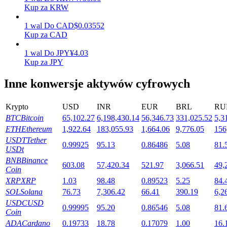
Kup za KRW
1
wal
Do
CAD
$
0.03552
Kup za CAD
Stawianie
1
wal
Do
JPY
¥
4.03
Wysokie zyski i natychmiastowy dostęp
Kup za JPY
Inne konwersje aktywów cyfrowych
Krypto
USD
INR
EUR
BRL
RU
BTC
Bitcoin
65,102.27
6,198,430.14
56,346.73
331,025.52
5,3
ETH
Ethereum
1,922.64
183,055.93
1,664.06
9,776.05
156
USDT
Tether
0.99925
95.13
0.86486
5.08
81.
USDt
Launchpool
BNB
Binance
603.08
57,420.34
521.97
3,066.51
49,
Coin
Elastyczne stawianie zakładów, aby zarabiać na popularnych
XRP
XRP
1.03
98.48
0.89523
5.25
84.
tokenach
SOL
Solana
76.73
7,306.42
66.41
390.19
6,2
USDC
USD
0.99995
95.20
0.86546
5.08
81.
Coin
ADA
Cardano
0.19733
18.78
0.17079
1.00
16.