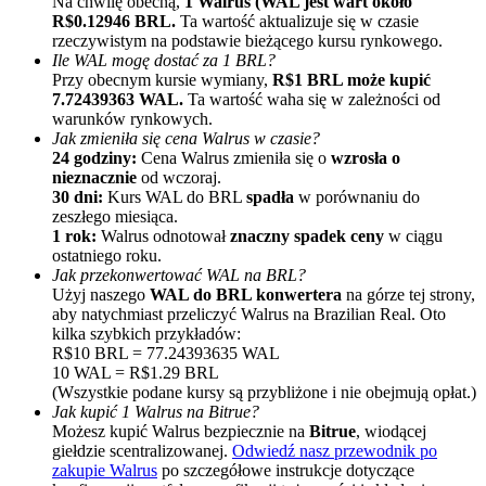
Na chwilę obecną,
1 Walrus (WAL jest wart około
R$0.12946 BRL.
Ta wartość aktualizuje się w czasie
rzeczywistym na podstawie bieżącego kursu rynkowego.
Ile WAL mogę dostać za 1 BRL?
Przy obecnym kursie wymiany,
R$1 BRL może kupić
7.72439363 WAL.
Ta wartość waha się w zależności od
warunków rynkowych.
Jak zmieniła się cena Walrus w czasie?
24 godziny:
Cena Walrus zmieniła się o
wzrosła o
nieznacznie
od wczoraj.
Polecaj
30 dni:
Kurs WAL do BRL
spadła
w porównaniu do
zeszłego miesiąca.
Zaproś przyjaciela, aby otrzymać nagrody pieniężne
1 rok:
Walrus odnotował
znaczny spadek ceny
w ciągu
ostatniego roku.
BTC Welcome Rewards
Jak przekonwertować WAL na BRL?
Użyj naszego
WAL do BRL konwertera
na górze tej strony,
aby natychmiast przeliczyć Walrus na Brazilian Real. Oto
kilka szybkich przykładów:
R$10 BRL = 77.24393635 WAL
10 WAL = R$1.29 BRL
(Wszystkie podane kursy są przybliżone i nie obejmują opłat.)
Jak kupić 1 Walrus na Bitrue?
Możesz kupić Walrus bezpiecznie na
Bitrue
, wiodącej
giełdzie scentralizowanej.
Odwiedź nasz przewodnik po
zakupie Walrus
po szczegółowe instrukcje dotyczące