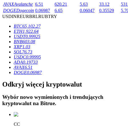
AVAX
Avalanche
6.51
620.21
5.63
33.12
531
DOGE
Dogecoin
0.06987
6.65
0.06047
0.35529
5.7
USD
INR
EUR
BRL
RUB
TRY
BTC
65,102.27
ETH
1,922.64
Blokady BTR
USDT
0.99925
BNB
603.08
Ekskluzywne inwestycje dla posiadaczy BTR
XRP
1.03
SOL
76.73
USDC
0.99995
ADA
0.19733
AVAX
6.51
DOGE
0.06987
Odkryj więcej kryptowalut
Wybór nowo wymienionych i trendujących
Pożyczki
kryptowalut na
Bitrue
.
Usługa pożyczek wspieranych kryptowalutami
CC