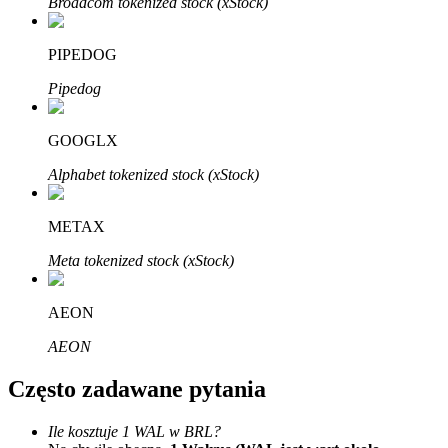
Broadcom tokenized stock (xStock)
Bitrue
AI
PIPEDOG
Pipedog
GOOGLX
Bitruści Partnerzy
Alphabet tokenized stock (xStock)
METAX
Meta tokenized stock (xStock)
AEON
AEON
Afiliaci Bitrue
Często zadawane pytania
Aż do 65% prowizji!
Ile kosztuje 1 WAL w BRL?