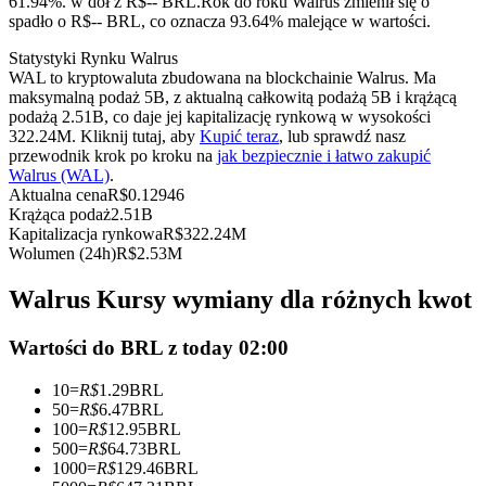
61.94%. w dół z R$-- BRL.
Rok do roku Walrus zmienił się o
Kontrakty terminowe na USDC
spadło o R$-- BRL, co oznacza 93.64% malejące w wartości.
Kontrakty futures wykorzystujące USDC jako zabezpieczenie
Statystyki Rynku Walrus
WAL to kryptowaluta zbudowana na blockchainie Walrus. Ma
maksymalną podaż 5B, z aktualną całkowitą podażą 5B i krążącą
podażą 2.51B, co daje jej kapitalizację rynkową w wysokości
322.24M. Kliknij tutaj, aby
Kupić teraz
, lub sprawdź nasz
przewodnik krok po kroku na
jak bezpiecznie i łatwo zakupić
Walrus (WAL)
.
Aktualna cena
R$
0.12946
Krążąca podaż
2.51B
Kapitalizacja rynkowa
R$
322.24M
Wolumen (24h)
R$
2.53M
Kopiowanie Transakcji
Walrus Kursy wymiany dla różnych kwot
Dołącz do najlepszych traderów
Wartości do BRL z today 02:00
10
=
R$
1.29
BRL
50
=
R$
6.47
BRL
100
=
R$
12.95
BRL
500
=
R$
64.73
BRL
1000
=
R$
129.46
BRL