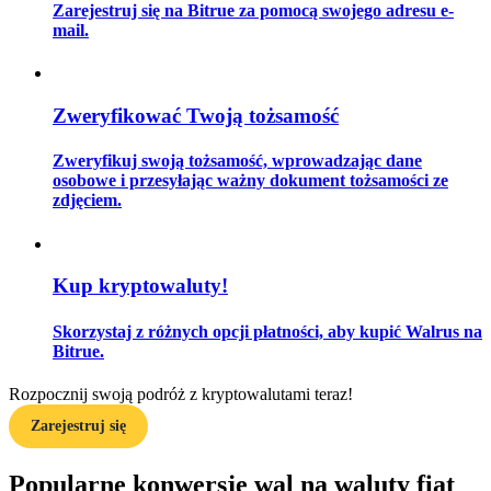
Zarejestruj się na Bitrue za pomocą swojego adresu e-
mail.
Przewodnik
Zweryfikować Twoją tożsamość
Przewodnik dla początkujących dotyczący kontraktów futures
Zweryfikuj swoją tożsamość, wprowadzając dane
osobowe i przesyłając ważny dokument tożsamości ze
zdjęciem.
Kup kryptowaluty!
Skorzystaj z różnych opcji płatności, aby kupić Walrus na
Strategie handlowe
Bitrue.
Dowiedz się, jak zachować rentowność
Rozpocznij swoją podróż z kryptowalutami teraz!
Zarejestruj się
Popularne konwersje wal na waluty fiat