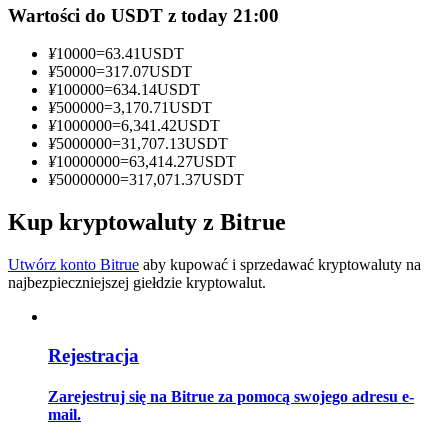
Wartości do USDT z today 21:00
Zostań traderem kopiującym
¥
10000
=
63.41
USDT
Ciesz się podziałem zysków i prowizjami z kopiowania
¥
50000
=
317.07
USDT
transakcji
¥
100000
=
634.14
USDT
¥
500000
=
3,170.71
USDT
¥
1000000
=
6,341.42
USDT
¥
5000000
=
31,707.13
USDT
¥
10000000
=
63,414.27
USDT
¥
50000000
=
317,071.37
USDT
Kup kryptowaluty z Bitrue
Utwórz konto Bitrue
aby kupować i sprzedawać kryptowaluty na
najbezpieczniejszej giełdzie kryptowalut.
Informacja
Analiza Big Data, w tym informacje handlowe itp.
Rejestracja
Zarejestruj się na Bitrue za pomocą swojego adresu e-
mail.