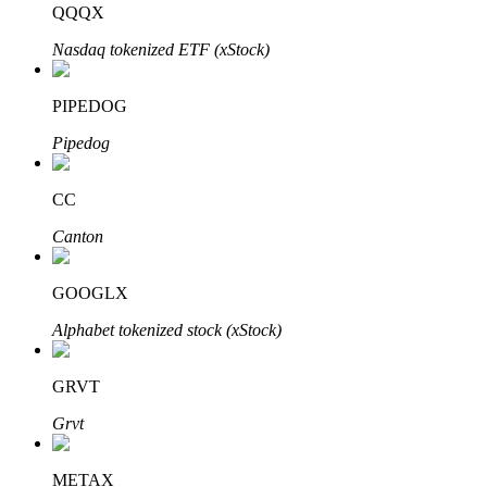
QQQX
Nasdaq tokenized ETF (xStock)
PIPEDOG
Pipedog
Automatyczna inwestycja
Zdobądź długoterminowy zysk i elastyczne zainteresowania
CC
Canton
GOOGLX
Alphabet tokenized stock (xStock)
GRVT
Naucz się stakingu
Grvt
Dowiedz się, jak uzyskać dochód pasywny
METAX