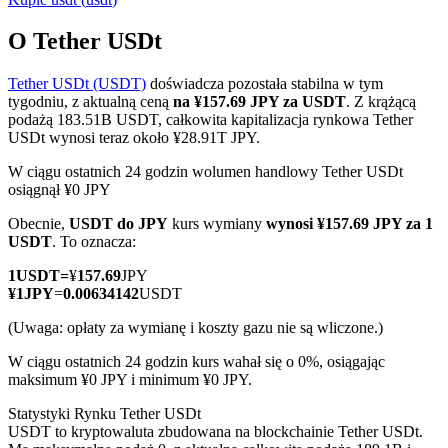
O Tether USDt
Tether USDt (USDT)
doświadcza pozostała stabilna w tym
Kontrakty terminowe COIN-M
tygodniu, z aktualną ceną
na ¥157.69 JPY za USDT
. Z krążącą
podażą 183.51B USDT, całkowita kapitalizacja rynkowa Tether
Kontrakty terminowe na kryptowaluty
USDt wynosi teraz około ¥28.91T JPY.
W ciągu ostatnich 24 godzin wolumen handlowy Tether USDt
osiągnął ¥0 JPY
TradFi
Obecnie,
USDT do JPY
kurs wymiany
wynosi ¥157.69 JPY za 1
Instrumenty pochodne na akcje, forex, metale szlachetne i
USDT
. To oznacza:
towary
1
USDT
=
¥
157.69
JPY
¥
1
JPY
=
0.00634142
USDT
(Uwaga: opłaty za wymianę i koszty gazu nie są wliczone.)
W ciągu ostatnich 24 godzin kurs wahał się o 0%, osiągając
maksimum ¥0 JPY i minimum ¥0 JPY.
Statystyki Rynku Tether USDt
USDT to kryptowaluta zbudowana na blockchainie Tether USDt.