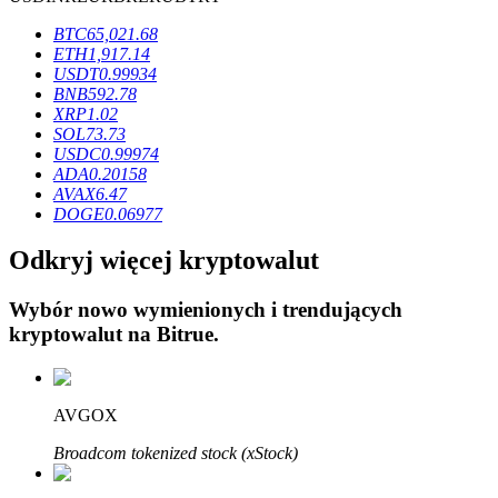
BTC
65,021.68
ETH
1,917.14
USDT
0.99934
BNB
592.78
XRP
1.02
Blokady BTR
SOL
73.73
USDC
0.99974
Ekskluzywne inwestycje dla posiadaczy BTR
ADA
0.20158
AVAX
6.47
DOGE
0.06977
Odkryj więcej kryptowalut
Wybór nowo wymienionych i trendujących
kryptowalut na
Bitrue
.
Pożyczki
AVGOX
Usługa pożyczek wspieranych kryptowalutami
Broadcom tokenized stock (xStock)