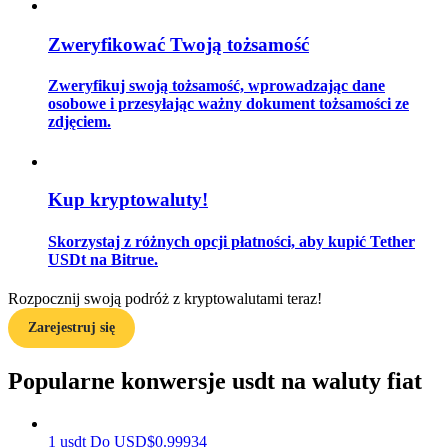
Zweryfikować Twoją tożsamość
Przewodnik
Zweryfikuj swoją tożsamość, wprowadzając dane
osobowe i przesyłając ważny dokument tożsamości ze
Przewodnik dla początkujących dotyczący kontraktów futures
zdjęciem.
Kup kryptowaluty!
Skorzystaj z różnych opcji płatności, aby kupić Tether
USDt na Bitrue.
Rozpocznij swoją podróż z kryptowalutami teraz!
Strategie handlowe
Zarejestruj się
Dowiedz się, jak zachować rentowność
Popularne konwersje usdt na waluty fiat
1
usdt
Do
USD
$
0.99934