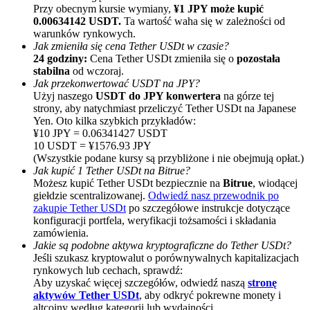
Przy obecnym kursie wymiany,
¥1 JPY może kupić
0.00634142 USDT.
Ta wartość waha się w zależności od
warunków rynkowych.
Jak zmieniła się cena Tether USDt w czasie?
24 godziny:
Cena Tether USDt zmieniła się o
pozostała
stabilna
od wczoraj.
Jak przekonwertować USDT na JPY?
Użyj naszego
USDT do JPY konwertera
na górze tej
strony, aby natychmiast przeliczyć Tether USDt na Japanese
Polecaj
Yen. Oto kilka szybkich przykładów:
¥10 JPY = 0.06341427 USDT
Zaproś przyjaciela, aby otrzymać nagrody pieniężne
10 USDT = ¥1576.93 JPY
(Wszystkie podane kursy są przybliżone i nie obejmują opłat.)
BTC Welcome Rewards
Jak kupić 1 Tether USDt na Bitrue?
Możesz kupić Tether USDt bezpiecznie na
Bitrue
, wiodącej
giełdzie scentralizowanej.
Odwiedź nasz przewodnik po
zakupie Tether USDt
po szczegółowe instrukcje dotyczące
konfiguracji portfela, weryfikacji tożsamości i składania
zamówienia.
Jakie są podobne aktywa kryptograficzne do Tether USDt?
Jeśli szukasz kryptowalut o porównywalnych kapitalizacjach
rynkowych lub cechach, sprawdź:
Aby uzyskać więcej szczegółów, odwiedź naszą
stronę
aktywów Tether USDt
, aby odkryć pokrewne monety i
altcoiny według kategorii lub wydajności.