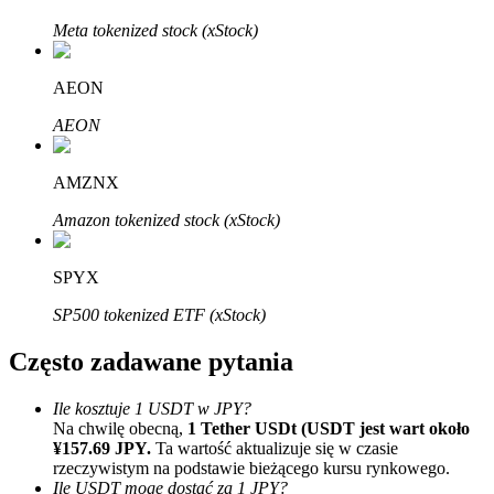
Bitrue
AI
Meta tokenized stock (xStock)
AEON
AEON
AMZNX
Bitruści Partnerzy
Amazon tokenized stock (xStock)
SPYX
SP500 tokenized ETF (xStock)
Często zadawane pytania
Ile kosztuje 1 USDT w JPY?
Afiliaci Bitrue
Na chwilę obecną,
1 Tether USDt (USDT jest wart około
¥157.69 JPY.
Ta wartość aktualizuje się w czasie
Aż do 65% prowizji!
rzeczywistym na podstawie bieżącego kursu rynkowego.
Ile USDT mogę dostać za 1 JPY?