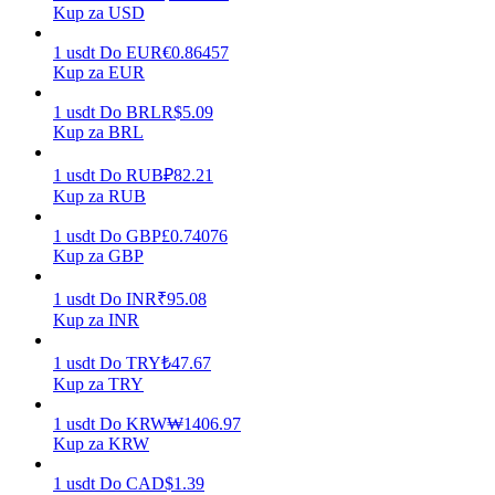
Kup za USD
1
usdt
Do
EUR
€
0.86457
Kup za EUR
Zarabiać
1
usdt
Do
BRL
R$
5.09
Kup za BRL
1
usdt
Do
RUB
₽
82.21
Kup za RUB
1
usdt
Do
GBP
£
0.74076
Kup za GBP
1
usdt
Do
INR
₹
95.08
Mocna Świnka
Kup za INR
Codziennie zdobywaj konkurencyjne nagrody
1
usdt
Do
TRY
₺
47.67
Kup za TRY
1
usdt
Do
KRW
₩
1406.97
Kup za KRW
1
usdt
Do
CAD
$
1.39