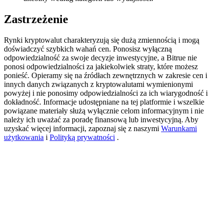
BTC Welcome Rewards
Zastrzeżenie
Deposit & Trade BTC to Share 25000 USDT prize pool!
Rynki kryptowalut charakteryzują się dużą zmiennością i mogą
doświadczyć szybkich wahań cen. Ponosisz wyłączną
odpowiedzialność za swoje decyzje inwestycyjne, a Bitrue nie
ponosi odpowiedzialności za jakiekolwiek straty, które możesz
Deposit CASHCAT & Win
ponieść. Opieramy się na źródłach zewnętrznych w zakresie cen i
innych danych związanych z kryptowalutami wymienionymi
Share 500000 CASHCAT prize pool
powyżej i nie ponosimy odpowiedzialności za ich wiarygodność i
dokładność. Informacje udostępniane na tej platformie i wszelkie
powiązane materiały służą wyłącznie celom informacyjnym i nie
należy ich uważać za poradę finansową lub inwestycyjną. Aby
uzyskać więcej informacji, zapoznaj się z naszymi
Warunkami
Exclusive for BitMart Users
użytkowania
i
Polityką prywatności
.
Register & Trade to Win 500,000 USDT
Precious Metals Trading Carnival
Trade Gold & Silver · 33,333 USDT Bonus