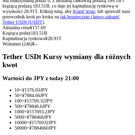
Ma maksymalną podaż 0, z aktualną całkowitą podażą 189.1B i
Kontrakty terminowe na USDC
krążącą podażą 183.51B, co daje jej kapitalizację rynkową w
wysokości 28.91T. Kliknij tutaj, aby
Kupić teraz
, lub sprawdź nasz
Kontrakty futures wykorzystujące USDC jako zabezpieczenie
przewodnik krok po kroku na
jak bezpiecznie i łatwo zakupić
Tether USDt (USDT)
.
Aktualna cena
¥
157.69
Krążąca podaż
183.51B
Kapitalizacja rynkowa
¥
28.91T
Wolumen (24h)
¥
--
Tether USDt Kursy wymiany dla różnych
kwot
Kopiowanie Transakcji
Wartości do JPY z today 21:00
Dołącz do najlepszych traderów
10
=
¥
1576.93
JPY
50
=
¥
7884.66
JPY
100
=
¥
15769.32
JPY
500
=
¥
78846.6
JPY
1000
=
¥
157693.2
JPY
5000
=
¥
788466
JPY
10000
=
¥
1576932
JPY
50000
=
¥
7884660
JPY