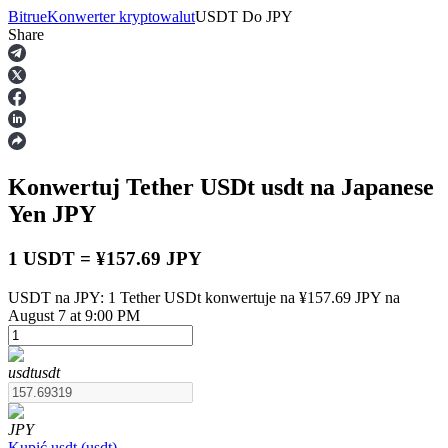
Bitrue
Konwerter kryptowalut
USDT
Do
JPY
Share
Kontrakty terminowe
Konwertuj Tether USDt
usdt
na Japanese
Yen
JPY
1 USDT = ¥157.69 JPY
USDT na JPY: 1 Tether USDt konwertuje na ¥157.69 JPY na
Kontrakty terminowe na USDT
August 7 at 9:00 PM
Kontrakty futures wykorzystujące USDT jako zabezpieczenie
usdt
usdt
JPY
Kupić
usdt
(
usdt
)