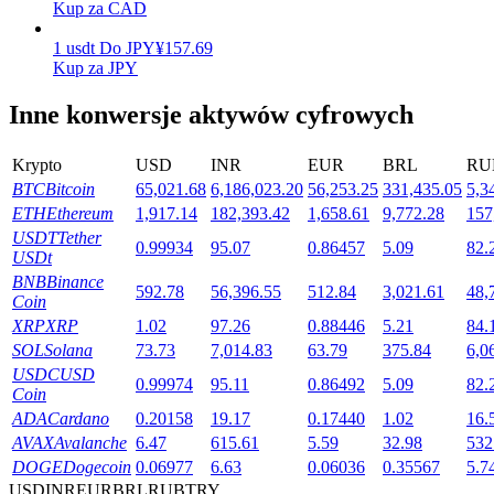
Kup za CAD
1
usdt
Do
JPY
¥
157.69
Kup za JPY
Stawianie
Inne konwersje aktywów cyfrowych
Wysokie zyski i natychmiastowy dostęp
Krypto
USD
INR
EUR
BRL
RU
BTC
Bitcoin
65,021.68
6,186,023.20
56,253.25
331,435.05
5,3
ETH
Ethereum
1,917.14
182,393.42
1,658.61
9,772.28
157
USDT
Tether
0.99934
95.07
0.86457
5.09
82.
USDt
BNB
Binance
592.78
56,396.55
512.84
3,021.61
48,
Coin
XRP
XRP
1.02
97.26
0.88446
5.21
84.
Launchpool
SOL
Solana
73.73
7,014.83
63.79
375.84
6,0
USDC
USD
Elastyczne stawianie zakładów, aby zarabiać na popularnych
0.99974
95.11
0.86492
5.09
82.
Coin
tokenach
ADA
Cardano
0.20158
19.17
0.17440
1.02
16.
AVAX
Avalanche
6.47
615.61
5.59
32.98
532
DOGE
Dogecoin
0.06977
6.63
0.06036
0.35567
5.7
USD
INR
EUR
BRL
RUB
TRY