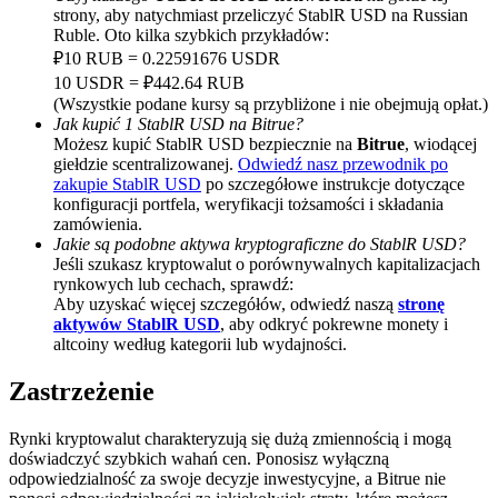
strony, aby natychmiast przeliczyć StablR USD na Russian
BTC Welcome Rewards
Ruble. Oto kilka szybkich przykładów:
₽10 RUB = 0.22591676 USDR
Deposit & Trade BTC to Share 25000 USDT prize pool!
10 USDR = ₽442.64 RUB
(Wszystkie podane kursy są przybliżone i nie obejmują opłat.)
Jak kupić 1 StablR USD na Bitrue?
Możesz kupić StablR USD bezpiecznie na
Bitrue
, wiodącej
giełdzie scentralizowanej.
Odwiedź nasz przewodnik po
Deposit CASHCAT & Win
zakupie StablR USD
po szczegółowe instrukcje dotyczące
Share 500000 CASHCAT prize pool
konfiguracji portfela, weryfikacji tożsamości i składania
zamówienia.
Jakie są podobne aktywa kryptograficzne do StablR USD?
Jeśli szukasz kryptowalut o porównywalnych kapitalizacjach
rynkowych lub cechach, sprawdź:
Exclusive for BitMart Users
Aby uzyskać więcej szczegółów, odwiedź naszą
stronę
aktywów StablR USD
, aby odkryć pokrewne monety i
Register & Trade to Win 500,000 USDT
altcoiny według kategorii lub wydajności.
Zastrzeżenie
Precious Metals Trading Carnival
Rynki kryptowalut charakteryzują się dużą zmiennością i mogą
doświadczyć szybkich wahań cen. Ponosisz wyłączną
Trade Gold & Silver · 33,333 USDT Bonus
odpowiedzialność za swoje decyzje inwestycyjne, a Bitrue nie