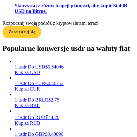
Skorzystaj z różnych opcji płatności, aby kupić StablR
USD na Bitrue.
Zarabiać
Rozpocznij swoją podróż z kryptowalutami teraz!
Zarejestruj się
Popularne konwersje usdr na waluty fiat
1
usdr
Do
USD
$
0.54046
Kup za USD
1
usdr
Do
EUR
€
0.46752
Mocna Świnka
Kup za EUR
Codziennie zdobywaj konkurencyjne nagrody
1
usdr
Do
BRL
R$
2.75
Kup za BRL
1
usdr
Do
RUB
₽
44.26
Kup za RUB
1
usdr
Do
GBP
£
0.40096