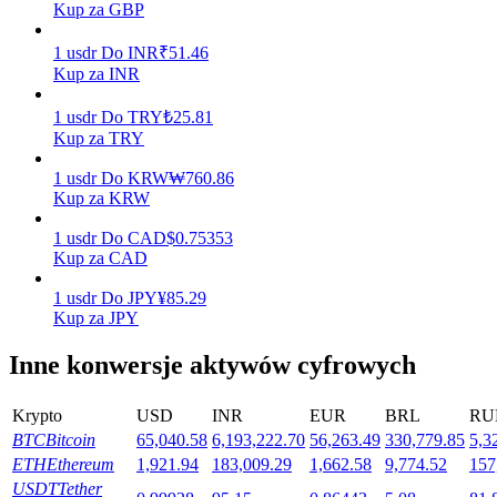
Kup za GBP
1
usdr
Do
INR
₹
51.46
Kup za INR
Stawianie
1
usdr
Do
TRY
₺
25.81
Wysokie zyski i natychmiastowy dostęp
Kup za TRY
1
usdr
Do
KRW
₩
760.86
Kup za KRW
1
usdr
Do
CAD
$
0.75353
Kup za CAD
1
usdr
Do
JPY
¥
85.29
Kup za JPY
Launchpool
Inne konwersje aktywów cyfrowych
Elastyczne stawianie zakładów, aby zarabiać na popularnych
tokenach
Krypto
USD
INR
EUR
BRL
RU
BTC
Bitcoin
65,040.58
6,193,222.70
56,263.49
330,779.85
5,3
ETH
Ethereum
1,921.94
183,009.29
1,662.58
9,774.52
157
USDT
Tether