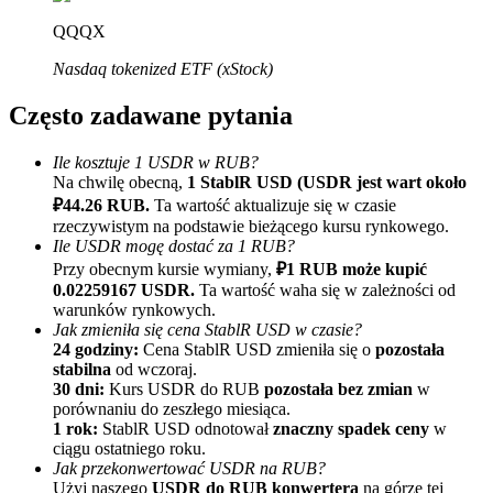
QQQX
Nasdaq tokenized ETF (xStock)
Często zadawane pytania
Ile kosztuje 1 USDR w RUB?
Na chwilę obecną,
1 StablR USD (USDR jest wart około
Polecaj
₽44.26 RUB.
Ta wartość aktualizuje się w czasie
Zaproś przyjaciela, aby otrzymać nagrody pieniężne
rzeczywistym na podstawie bieżącego kursu rynkowego.
Ile USDR mogę dostać za 1 RUB?
BTC Welcome Rewards
Przy obecnym kursie wymiany,
₽1 RUB może kupić
0.02259167 USDR.
Ta wartość waha się w zależności od
warunków rynkowych.
Jak zmieniła się cena StablR USD w czasie?
24 godziny:
Cena StablR USD zmieniła się o
pozostała
stabilna
od wczoraj.
30 dni:
Kurs USDR do RUB
pozostała bez zmian
w
porównaniu do zeszłego miesiąca.
1 rok:
StablR USD odnotował
znaczny spadek ceny
w
ciągu ostatniego roku.
Jak przekonwertować USDR na RUB?
Użyj naszego
USDR do RUB konwertera
na górze tej