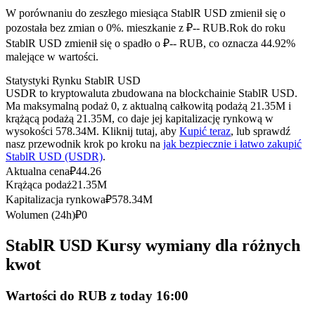
Kontrakty terminowe na USDC
W porównaniu do zeszłego miesiąca StablR USD zmienił się o
Kontrakty futures wykorzystujące USDC jako zabezpieczenie
pozostała bez zmian o 0%. mieszkanie z ₽-- RUB.
Rok do roku
StablR USD zmienił się o spadło o ₽-- RUB, co oznacza 44.92%
malejące w wartości.
Statystyki Rynku StablR USD
USDR to kryptowaluta zbudowana na blockchainie StablR USD.
Ma maksymalną podaż 0, z aktualną całkowitą podażą 21.35M i
krążącą podażą 21.35M, co daje jej kapitalizację rynkową w
wysokości 578.34M. Kliknij tutaj, aby
Kupić teraz
, lub sprawdź
nasz przewodnik krok po kroku na
jak bezpiecznie i łatwo zakupić
StablR USD (USDR)
.
Kopiowanie Transakcji
Aktualna cena
₽
44.26
Krążąca podaż
21.35M
Dołącz do najlepszych traderów
Kapitalizacja rynkowa
₽
578.34M
Wolumen (24h)
₽
0
StablR USD Kursy wymiany dla różnych
kwot
Wartości do RUB z today 16:00