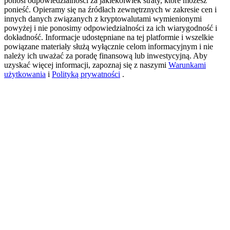
ponosi odpowiedzialności za jakiekolwiek straty, które możesz
ponieść. Opieramy się na źródłach zewnętrznych w zakresie cen i
innych danych związanych z kryptowalutami wymienionymi
powyżej i nie ponosimy odpowiedzialności za ich wiarygodność i
USDT New User Exclusive 10% APR
dokładność. Informacje udostępniane na tej platformie i wszelkie
powiązane materiały służą wyłącznie celom informacyjnym i nie
USDT Flexible Staking | Daily Rewards
należy ich uważać za poradę finansową lub inwestycyjną. Aby
uzyskać więcej informacji, zapoznaj się z naszymi
Warunkami
użytkowania
i
Polityką prywatności
.
BTC New User Exclusive: 6.5% APR
BTC Flexible Staking | Daily Rewards
Więcej wydarzeń