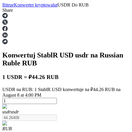
Bitrue
Konwerter kryptowalut
USDR
Do
RUB
Share
Kontrakty terminowe
Konwertuj StablR USD
usdr
na Russian
Ruble
RUB
1 USDR = ₽44.26 RUB
Kontrakty terminowe na USDT
USDR na RUB: 1 StablR USD konwertuje na ₽44.26 RUB na
August 8 at 4:00 PM
Kontrakty futures wykorzystujące USDT jako zabezpieczenie
usdr
usdr
RUB