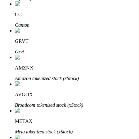
Bitrue
AI
CC
Canton
GRVT
Grvt
Bitruści Partnerzy
AMZNX
Amazon tokenized stock (xStock)
AVGOX
Broadcom tokenized stock (xStock)
Afiliaci Bitrue
METAX
Aż do 65% prowizji!
Meta tokenized stock (xStock)