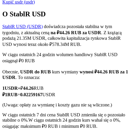
Kupić
usdr
(
usdr
)
O StablR USD
StablR USD (USDR)
doświadcza pozostała stabilna w tym
Kontrakty terminowe COIN-M
tygodniu, z aktualną ceną
na ₽44.26 RUB za USDR
. Z krążącą
Kontrakty terminowe na kryptowaluty
podażą 21.35M USDR, całkowita kapitalizacja rynkowa StablR
USD wynosi teraz około ₽578.34M RUB.
W ciągu ostatnich 24 godzin wolumen handlowy StablR USD
TradFi
osiągnął ₽0 RUB
Instrumenty pochodne na akcje, forex, metale szlachetne i
Obecnie,
USDR do RUB
kurs wymiany
wynosi ₽44.26 RUB za 1
towary
USDR
. To oznacza:
1
USDR
=
₽
44.26
RUB
₽
1
RUB
=
0.02259167
USDR
(Uwaga: opłaty za wymianę i koszty gazu nie są wliczone.)
W ciągu ostatnich 7 dni cena StablR USD zmieniła się o pozostało
stabilne o 0%.
W ciągu ostatnich 24 godzin kurs wahał się o 0%,
osiągając maksimum ₽0 RUB i minimum ₽0 RUB.