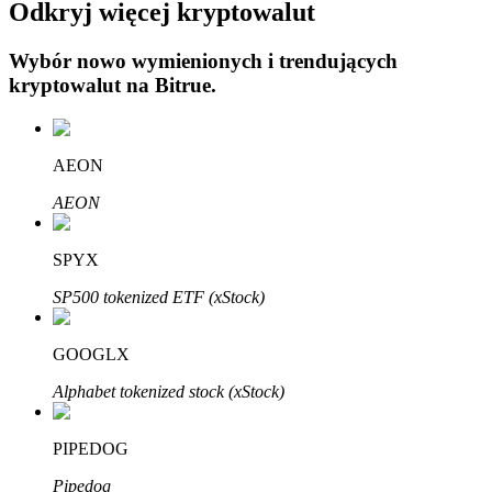
Odkryj więcej kryptowalut
Wybór nowo wymienionych i trendujących
kryptowalut na
Bitrue
.
Automatyczna inwestycja
AEON
Zdobądź długoterminowy zysk i elastyczne zainteresowania
AEON
SPYX
SP500 tokenized ETF (xStock)
GOOGLX
Alphabet tokenized stock (xStock)
Naucz się stakingu
PIPEDOG
Dowiedz się, jak uzyskać dochód pasywny
Pipedog