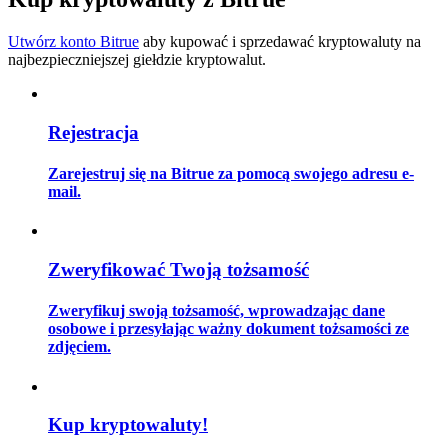
Utwórz konto Bitrue
aby kupować i sprzedawać kryptowaluty na
najbezpieczniejszej giełdzie kryptowalut.
Przewodnik
Przewodnik dla początkujących dotyczący kontraktów futures
Rejestracja
Zarejestruj się na Bitrue za pomocą swojego adresu e-
mail.
Zweryfikować Twoją tożsamość
Zweryfikuj swoją tożsamość, wprowadzając dane
Strategie handlowe
osobowe i przesyłając ważny dokument tożsamości ze
zdjęciem.
Dowiedz się, jak zachować rentowność
Kup kryptowaluty!