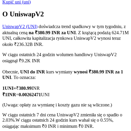
Kupić
uni
(
uni
)
O UniswapV2
UniswapV2 (UNI)
doświadcza trend spadkowy w tym tygodniu, z
Kontrakty terminowe COIN-M
aktualną ceną
na ₹380.99 INR za UNI
. Z krążącą podażą 624.71M
Kontrakty terminowe na kryptowaluty
UNI, całkowita kapitalizacja rynkowa UniswapV2 wynosi teraz
około ₹236.32B INR.
W ciągu ostatnich 24 godzin wolumen handlowy UniswapV2
TradFi
osiągnął ₹9.2K INR
Instrumenty pochodne na akcje, forex, metale szlachetne i
Obecnie,
UNI do INR
kurs wymiany
wynosi ₹380.99 INR za 1
towary
UNI
. To oznacza:
1
UNI
=
₹
380.99
INR
₹
1
INR
=
0.00262471
UNI
(Uwaga: opłaty za wymianę i koszty gazu nie są wliczone.)
W ciągu ostatnich 7 dni cena UniswapV2 zmieniła się o spadło o
2.03%.
W ciągu ostatnich 24 godzin kurs wahał się o 0.55%,
osiągając maksimum ₹0 INR i minimum ₹0 INR.