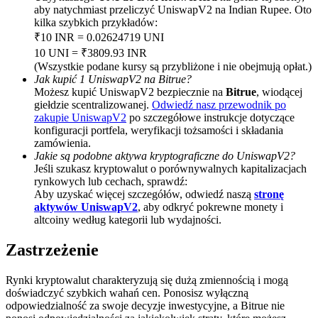
aby natychmiast przeliczyć UniswapV2 na Indian Rupee. Oto
BTC Welcome Rewards
kilka szybkich przykładów:
₹10 INR = 0.02624719 UNI
Deposit & Trade BTC to Share 25000 USDT prize pool!
10 UNI = ₹3809.93 INR
(Wszystkie podane kursy są przybliżone i nie obejmują opłat.)
Jak kupić 1 UniswapV2 na Bitrue?
Możesz kupić UniswapV2 bezpiecznie na
Bitrue
, wiodącej
giełdzie scentralizowanej.
Odwiedź nasz przewodnik po
Deposit CASHCAT & Win
zakupie UniswapV2
po szczegółowe instrukcje dotyczące
Share 500000 CASHCAT prize pool
konfiguracji portfela, weryfikacji tożsamości i składania
zamówienia.
Jakie są podobne aktywa kryptograficzne do UniswapV2?
Jeśli szukasz kryptowalut o porównywalnych kapitalizacjach
rynkowych lub cechach, sprawdź:
Exclusive for BitMart Users
Aby uzyskać więcej szczegółów, odwiedź naszą
stronę
aktywów UniswapV2
, aby odkryć pokrewne monety i
Register & Trade to Win 500,000 USDT
altcoiny według kategorii lub wydajności.
Zastrzeżenie
Precious Metals Trading Carnival
Rynki kryptowalut charakteryzują się dużą zmiennością i mogą
doświadczyć szybkich wahań cen. Ponosisz wyłączną
Trade Gold & Silver · 33,333 USDT Bonus
odpowiedzialność za swoje decyzje inwestycyjne, a Bitrue nie