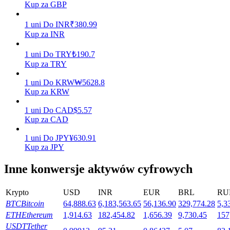
Kup za GBP
1
uni
Do
INR
₹
380.99
Kup za INR
Stawianie
1
uni
Do
TRY
₺
190.7
Wysokie zyski i natychmiastowy dostęp
Kup za TRY
1
uni
Do
KRW
₩
5628.8
Kup za KRW
1
uni
Do
CAD
$
5.57
Kup za CAD
1
uni
Do
JPY
¥
630.91
Kup za JPY
Launchpool
Inne konwersje aktywów cyfrowych
Elastyczne stawianie zakładów, aby zarabiać na popularnych
tokenach
Krypto
USD
INR
EUR
BRL
RU
BTC
Bitcoin
64,888.63
6,183,563.65
56,136.90
329,774.28
5,3
ETH
Ethereum
1,914.63
182,454.82
1,656.39
9,730.45
157
USDT
Tether