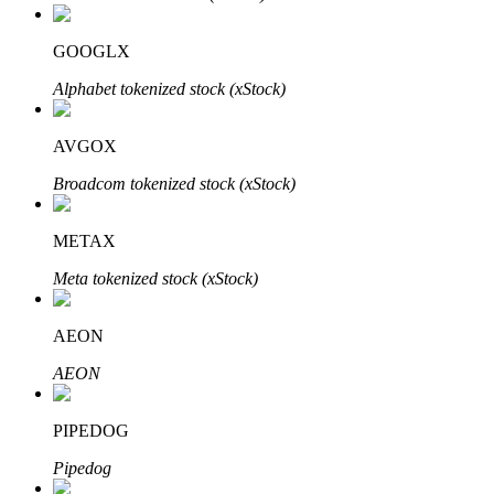
Bitrue
AI
GOOGLX
Alphabet tokenized stock (xStock)
AVGOX
Broadcom tokenized stock (xStock)
Bitruści Partnerzy
METAX
Meta tokenized stock (xStock)
AEON
AEON
Afiliaci Bitrue
PIPEDOG
Aż do 65% prowizji!
Pipedog