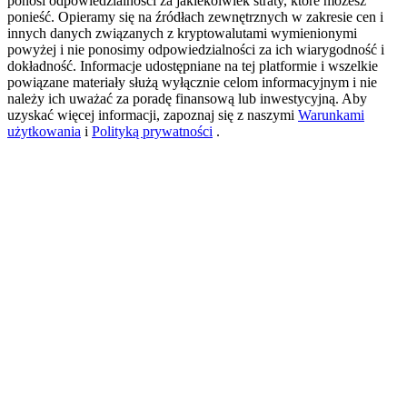
ponosi odpowiedzialności za jakiekolwiek straty, które możesz
ponieść. Opieramy się na źródłach zewnętrznych w zakresie cen i
innych danych związanych z kryptowalutami wymienionymi
powyżej i nie ponosimy odpowiedzialności za ich wiarygodność i
USDT New User Exclusive 10% APR
dokładność. Informacje udostępniane na tej platformie i wszelkie
powiązane materiały służą wyłącznie celom informacyjnym i nie
USDT Flexible Staking | Daily Rewards
należy ich uważać za poradę finansową lub inwestycyjną. Aby
uzyskać więcej informacji, zapoznaj się z naszymi
Warunkami
użytkowania
i
Polityką prywatności
.
BTC New User Exclusive: 6.5% APR
BTC Flexible Staking | Daily Rewards
Więcej wydarzeń