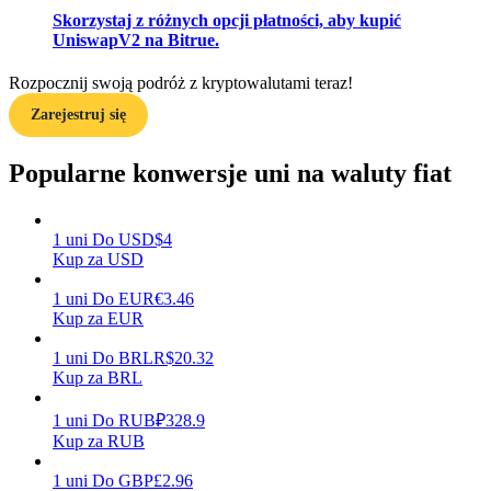
Skorzystaj z różnych opcji płatności, aby kupić
UniswapV2 na Bitrue.
Zarabiać
Rozpocznij swoją podróż z kryptowalutami teraz!
Zarejestruj się
Popularne konwersje uni na waluty fiat
1
uni
Do
USD
$
4
Kup za USD
1
uni
Do
EUR
€
3.46
Mocna Świnka
Kup za EUR
Codziennie zdobywaj konkurencyjne nagrody
1
uni
Do
BRL
R$
20.32
Kup za BRL
1
uni
Do
RUB
₽
328.9
Kup za RUB
1
uni
Do
GBP
£
2.96