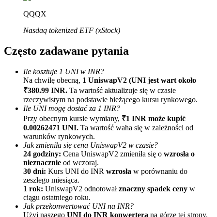
QQQX
Nasdaq tokenized ETF (xStock)
Często zadawane pytania
Ile kosztuje 1 UNI w INR?
Na chwilę obecną,
1 UniswapV2 (UNI jest wart około
Polecaj
₹380.99 INR.
Ta wartość aktualizuje się w czasie
Zaproś przyjaciela, aby otrzymać nagrody pieniężne
rzeczywistym na podstawie bieżącego kursu rynkowego.
Ile UNI mogę dostać za 1 INR?
BTC Welcome Rewards
Przy obecnym kursie wymiany,
₹1 INR może kupić
0.00262471 UNI.
Ta wartość waha się w zależności od
warunków rynkowych.
Jak zmieniła się cena UniswapV2 w czasie?
24 godziny:
Cena UniswapV2 zmieniła się o
wzrosła o
nieznacznie
od wczoraj.
30 dni:
Kurs UNI do INR
wzrosła
w porównaniu do
zeszłego miesiąca.
1 rok:
UniswapV2 odnotował
znaczny spadek ceny
w
ciągu ostatniego roku.
Jak przekonwertować UNI na INR?
Użyj naszego
UNI do INR konwertera
na górze tej strony,