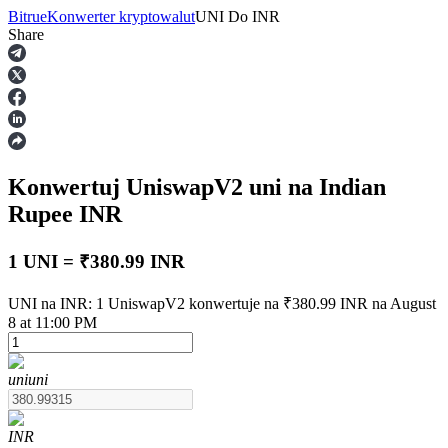
Bitrue
Konwerter kryptowalut
UNI
Do
INR
Share
Kontrakty terminowe
Konwertuj UniswapV2
uni
na Indian
Rupee
INR
1 UNI = ₹380.99 INR
Kontrakty terminowe na USDT
UNI na INR: 1 UniswapV2 konwertuje na ₹380.99 INR na August
8 at 11:00 PM
Kontrakty futures wykorzystujące USDT jako zabezpieczenie
uni
uni
INR