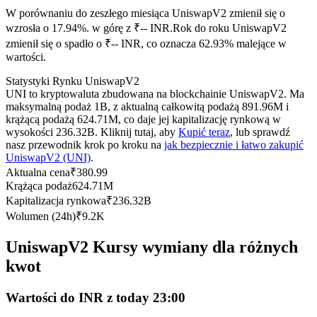
Kontrakty terminowe na USDC
W porównaniu do zeszłego miesiąca UniswapV2 zmienił się o
Kontrakty futures wykorzystujące USDC jako zabezpieczenie
wzrosła o 17.94%. w górę z ₹-- INR.
Rok do roku UniswapV2
zmienił się o spadło o ₹-- INR, co oznacza 62.93% malejące w
wartości.
Statystyki Rynku UniswapV2
UNI to kryptowaluta zbudowana na blockchainie UniswapV2. Ma
maksymalną podaż 1B, z aktualną całkowitą podażą 891.96M i
krążącą podażą 624.71M, co daje jej kapitalizację rynkową w
wysokości 236.32B. Kliknij tutaj, aby
Kupić teraz
, lub sprawdź
nasz przewodnik krok po kroku na
jak bezpiecznie i łatwo zakupić
UniswapV2 (UNI)
.
Kopiowanie Transakcji
Aktualna cena
₹
380.99
Krążąca podaż
624.71M
Dołącz do najlepszych traderów
Kapitalizacja rynkowa
₹
236.32B
Wolumen (24h)
₹
9.2K
UniswapV2 Kursy wymiany dla różnych
kwot
Wartości do INR z today 23:00