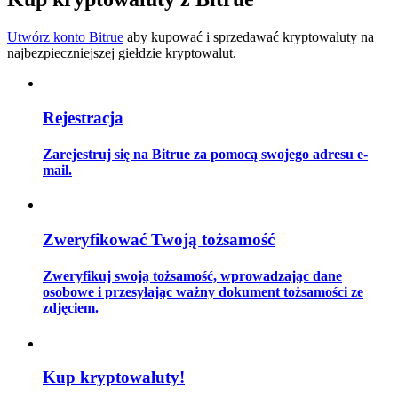
Utwórz konto Bitrue
aby kupować i sprzedawać kryptowaluty na
najbezpieczniejszej giełdzie kryptowalut.
Przewodnik
Przewodnik dla początkujących dotyczący kontraktów futures
Rejestracja
Zarejestruj się na Bitrue za pomocą swojego adresu e-
mail.
Zweryfikować Twoją tożsamość
Zweryfikuj swoją tożsamość, wprowadzając dane
Strategie handlowe
osobowe i przesyłając ważny dokument tożsamości ze
zdjęciem.
Dowiedz się, jak zachować rentowność
Kup kryptowaluty!