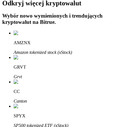
Odkryj więcej kryptowalut
Wybór nowo wymienionych i trendujących
kryptowalut na
Bitrue
.
Automatyczna inwestycja
AMZNX
Zdobądź długoterminowy zysk i elastyczne zainteresowania
Amazon tokenized stock (xStock)
GRVT
Grvt
CC
Canton
Naucz się stakingu
SPYX
Dowiedz się, jak uzyskać dochód pasywny
SP500 tokenized ETF (xStock)