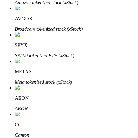
Bitrue
AI
Amazon tokenized stock (xStock)
AVGOX
Broadcom tokenized stock (xStock)
SPYX
Bitruści Partnerzy
SP500 tokenized ETF (xStock)
METAX
Meta tokenized stock (xStock)
AEON
AEON
Afiliaci Bitrue
CC
Aż do 65% prowizji!
Canton