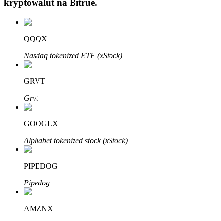
kryptowalut na
Bitrue
.
QQQX
Nasdaq tokenized ETF (xStock)
Automatyczna inwestycja
GRVT
Zdobądź długoterminowy zysk i elastyczne zainteresowania
Grvt
GOOGLX
Alphabet tokenized stock (xStock)
PIPEDOG
Pipedog
Naucz się stakingu
Dowiedz się, jak uzyskać dochód pasywny
AMZNX