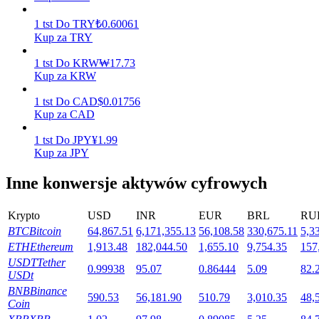
1
tst
Do
TRY
₺
0.60061
Kup za TRY
Stawianie
1
tst
Do
KRW
₩
17.73
Wysokie zyski i natychmiastowy dostęp
Kup za KRW
1
tst
Do
CAD
$
0.01756
Kup za CAD
1
tst
Do
JPY
¥
1.99
Kup za JPY
Inne konwersje aktywów cyfrowych
Krypto
USD
INR
EUR
BRL
RU
Launchpool
BTC
Bitcoin
64,867.51
6,171,355.13
56,108.58
330,675.11
5,3
Elastyczne stawianie zakładów, aby zarabiać na popularnych
ETH
Ethereum
1,913.48
182,044.50
1,655.10
9,754.35
157
tokenach
USDT
Tether
0.99938
95.07
0.86444
5.09
82.
USDt
BNB
Binance
590.53
56,181.90
510.79
3,010.35
48,
Coin