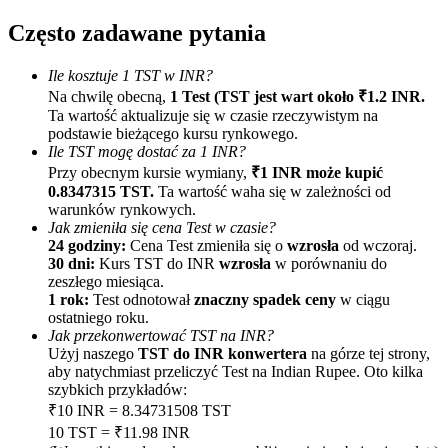
Często zadawane pytania
Ile kosztuje 1 TST w INR?
Na chwilę obecną,
1 Test (TST jest wart około ₹1.2 INR.
Ta wartość aktualizuje się w czasie rzeczywistym na
podstawie bieżącego kursu rynkowego.
Ile TST mogę dostać za 1 INR?
Polecaj
Przy obecnym kursie wymiany,
₹1 INR może kupić
0.8347315 TST.
Ta wartość waha się w zależności od
Zaproś przyjaciela, aby otrzymać nagrody pieniężne
warunków rynkowych.
Jak zmieniła się cena Test w czasie?
BTC Welcome Rewards
24 godziny:
Cena Test zmieniła się o
wzrosła
od wczoraj.
30 dni:
Kurs TST do INR
wzrosła
w porównaniu do
zeszłego miesiąca.
1 rok:
Test odnotował
znaczny spadek ceny
w ciągu
ostatniego roku.
Jak przekonwertować TST na INR?
Użyj naszego
TST do INR konwertera
na górze tej strony,
aby natychmiast przeliczyć Test na Indian Rupee. Oto kilka
szybkich przykładów:
₹10 INR = 8.34731508 TST
10 TST = ₹11.98 INR