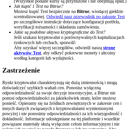
(Wszystkie podane kursy są przybliżone i nie obejmują opłat.)
Jak kupić 1 Test na Bitrue?
BTC Welcome Rewards
Możesz kupić Test bezpiecznie na
Bitrue
, wiodącej giełdzie
scentralizowanej.
Odwiedź nasz przewodnik po zakupie Test
Deposit & Trade BTC to Share 25000 USDT prize pool!
po szczegółowe instrukcje dotyczące konfiguracji portfela,
weryfikacji tożsamości i składania zamówienia.
Jakie są podobne aktywa kryptograficzne do Test?
Jeśli szukasz kryptowalut o porównywalnych kapitalizacjach
rynkowych lub cechach, sprawdź:
Deposit CASHCAT & Win
Aby uzyskać więcej szczegółów, odwiedź naszą
stronę
Share 500000 CASHCAT prize pool
aktywów Test
, aby odkryć pokrewne monety i altcoiny
według kategorii lub wydajności.
Zastrzeżenie
Exclusive for BitMart Users
Rynki kryptowalut charakteryzują się dużą zmiennością i mogą
Register & Trade to Win 500,000 USDT
doświadczyć szybkich wahań cen. Ponosisz wyłączną
odpowiedzialność za swoje decyzje inwestycyjne, a Bitrue nie
ponosi odpowiedzialności za jakiekolwiek straty, które możesz
ponieść. Opieramy się na źródłach zewnętrznych w zakresie cen i
innych danych związanych z kryptowalutami wymienionymi
Precious Metals Trading Carnival
powyżej i nie ponosimy odpowiedzialności za ich wiarygodność i
dokładność. Informacje udostępniane na tej platformie i wszelkie
Trade Gold & Silver · 33,333 USDT Bonus
powiązane materiały służą wyłącznie celom informacyjnym i nie