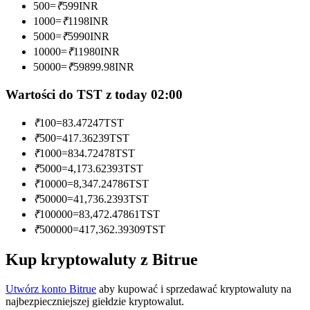
500
=
₹
599
INR
1000
=
₹
1198
INR
Zostań traderem kopiującym
5000
=
₹
5990
INR
Ciesz się podziałem zysków i prowizjami z kopiowania
10000
=
₹
11980
INR
transakcji
50000
=
₹
59899.98
INR
Wartości do TST z today 02:00
₹
100
=
83.47247
TST
₹
500
=
417.36239
TST
₹
1000
=
834.72478
TST
₹
5000
=
4,173.62393
TST
₹
10000
=
8,347.24786
TST
₹
50000
=
41,736.2393
TST
Informacja
₹
100000
=
83,472.47861
TST
Analiza Big Data, w tym informacje handlowe itp.
₹
500000
=
417,362.39309
TST
Kup kryptowaluty z Bitrue
Utwórz konto Bitrue
aby kupować i sprzedawać kryptowaluty na
najbezpieczniejszej giełdzie kryptowalut.