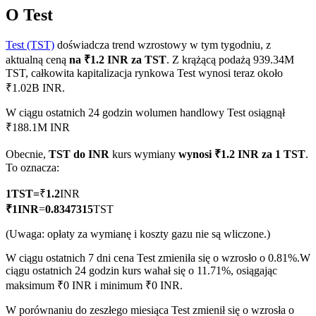
O Test
Test (TST)
doświadcza trend wzrostowy w tym tygodniu, z
aktualną ceną
na ₹1.2 INR za TST
. Z krążącą podażą 939.34M
Kontrakty terminowe COIN-M
TST, całkowita kapitalizacja rynkowa Test wynosi teraz około
₹1.02B INR.
Kontrakty terminowe na kryptowaluty
W ciągu ostatnich 24 godzin wolumen handlowy Test osiągnął
₹188.1M INR
TradFi
Obecnie,
TST do INR
kurs wymiany
wynosi ₹1.2 INR za 1 TST
.
Instrumenty pochodne na akcje, forex, metale szlachetne i
To oznacza:
towary
1
TST
=
₹
1.2
INR
₹
1
INR
=
0.8347315
TST
(Uwaga: opłaty za wymianę i koszty gazu nie są wliczone.)
W ciągu ostatnich 7 dni cena Test zmieniła się o wzrosło o 0.81%.
W
ciągu ostatnich 24 godzin kurs wahał się o 11.71%, osiągając
maksimum ₹0 INR i minimum ₹0 INR.
W porównaniu do zeszłego miesiąca Test zmienił się o wzrosła o