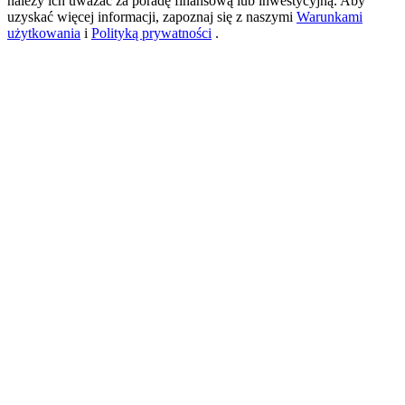
należy ich uważać za poradę finansową lub inwestycyjną. Aby
uzyskać więcej informacji, zapoznaj się z naszymi
Warunkami
użytkowania
i
Polityką prywatności
.
USDT New User Exclusive 10% APR
USDT Flexible Staking | Daily Rewards
BTC New User Exclusive: 6.5% APR
BTC Flexible Staking | Daily Rewards
Więcej wydarzeń