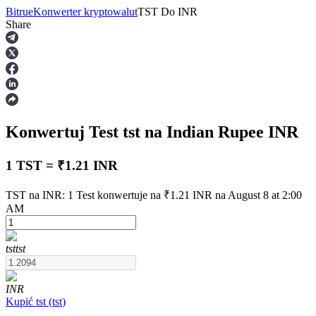
Bitrue
Konwerter kryptowalut
TST
Do
INR
Share
Kontrakty terminowe
Konwertuj Test
tst
na Indian Rupee
INR
1 TST = ₹1.21 INR
TST na INR: 1 Test konwertuje na ₹1.21 INR na August 8 at 2:00
AM
Kontrakty terminowe na USDT
Kontrakty futures wykorzystujące USDT jako zabezpieczenie
tst
tst
INR
Kupić
tst
(
tst
)