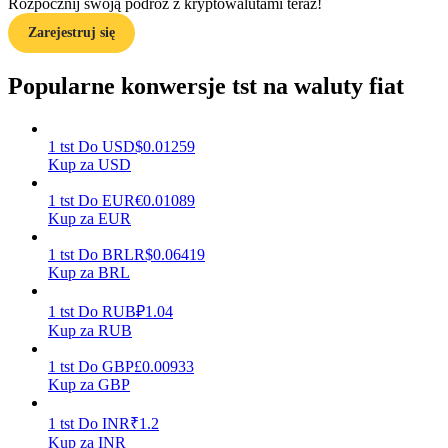
Rozpocznij swoją podróż z kryptowalutami teraz!
Zarejestruj się
Zarabiać
Popularne konwersje tst na waluty fiat
1
tst
Do
USD
$
0.01259
Kup za USD
1
tst
Do
EUR
€
0.01089
Kup za EUR
1
tst
Do
BRL
R$
0.06419
Kup za BRL
Mocna Świnka
1
tst
Do
RUB
₽
1.04
Codziennie zdobywaj konkurencyjne nagrody
Kup za RUB
1
tst
Do
GBP
£
0.00933
Kup za GBP
1
tst
Do
INR
₹
1.2
Kup za INR