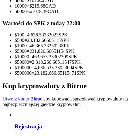
5000
=
$
107.84
CAD
10000
=
$
215.68
CAD
Zostań traderem kopiującym
50000
=
$
1078.39
CAD
Ciesz się podziałem zysków i prowizjami z kopiowania
Wartości do SPK z today 22:00
transakcji
$
100
=
4,636.53333023
SPK
$
500
=
23,182.66665115
SPK
$
1000
=
46,365.3333023
SPK
$
5000
=
231,826.66651154
SPK
$
10000
=
463,653.33302309
SPK
$
50000
=
2,318,266.66511547
SPK
$
100000
=
4,636,533.33023094
SPK
$
500000
=
23,182,666.65115471
SPK
Kup kryptowaluty z Bitrue
Informacja
Analiza Big Data, w tym informacje handlowe itp.
Utwórz konto Bitrue
aby kupować i sprzedawać kryptowaluty na
najbezpieczniejszej giełdzie kryptowalut.
Rejestracja