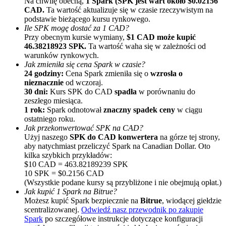
Na chwilę obecną,
1 Spark (SPK jest wart około $0.02156
CAD.
Ta wartość aktualizuje się w czasie rzeczywistym na
podstawie bieżącego kursu rynkowego.
Ile SPK mogę dostać za 1 CAD?
Przy obecnym kursie wymiany,
$1 CAD może kupić
46.38218923 SPK.
Ta wartość waha się w zależności od
warunków rynkowych.
Jak zmieniła się cena Spark w czasie?
24 godziny:
Cena Spark zmieniła się o
wzrosła o
nieznacznie
od wczoraj.
Polecaj
30 dni:
Kurs SPK do CAD
spadła
w porównaniu do
zeszłego miesiąca.
Zaproś przyjaciela, aby otrzymać nagrody pieniężne
1 rok:
Spark odnotował
znaczny spadek ceny
w ciągu
ostatniego roku.
Deposit CASHCAT & Win
Jak przekonwertować SPK na CAD?
Użyj naszego
SPK do CAD konwertera
na górze tej strony,
aby natychmiast przeliczyć Spark na Canadian Dollar. Oto
kilka szybkich przykładów:
$10 CAD = 463.82189239 SPK
10 SPK = $0.2156 CAD
(Wszystkie podane kursy są przybliżone i nie obejmują opłat.)
Jak kupić 1 Spark na Bitrue?
Możesz kupić Spark bezpiecznie na
Bitrue
, wiodącej giełdzie
scentralizowanej.
Odwiedź nasz przewodnik po zakupie
Spark
po szczegółowe instrukcje dotyczące konfiguracji