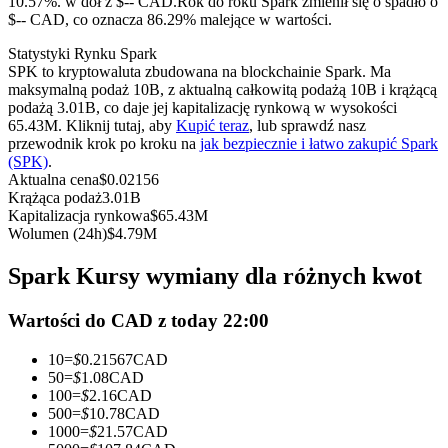
10.57%. w dół z $-- CAD.
Rok do roku Spark zmienił się o spadło o
Kontrakty terminowe na USDC
$-- CAD, co oznacza 86.29% malejące w wartości.
Kontrakty futures wykorzystujące USDC jako zabezpieczenie
Statystyki Rynku Spark
SPK to kryptowaluta zbudowana na blockchainie Spark. Ma
maksymalną podaż 10B, z aktualną całkowitą podażą 10B i krążącą
podażą 3.01B, co daje jej kapitalizację rynkową w wysokości
65.43M. Kliknij tutaj, aby
Kupić teraz
, lub sprawdź nasz
przewodnik krok po kroku na
jak bezpiecznie i łatwo zakupić Spark
(SPK)
.
Aktualna cena
$
0.02156
Krążąca podaż
3.01B
Kapitalizacja rynkowa
$
65.43M
Wolumen (24h)
$
4.79M
Kopiowanie Transakcji
Spark Kursy wymiany dla różnych kwot
Dołącz do najlepszych traderów
Wartości do CAD z today 22:00
10
=
$
0.21567
CAD
50
=
$
1.08
CAD
100
=
$
2.16
CAD
500
=
$
10.78
CAD
1000
=
$
21.57
CAD