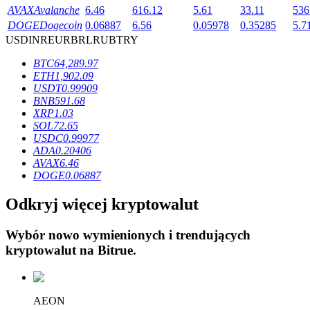
AVAX
Avalanche
6.46
616.12
5.61
33.11
536
DOGE
Dogecoin
0.06887
6.56
0.05978
0.35285
5.7
USD
INR
EUR
BRL
RUB
TRY
BTC
64,289.97
ETH
1,902.09
Blokady BTR
USDT
0.99909
BNB
591.68
Ekskluzywne inwestycje dla posiadaczy BTR
XRP
1.03
SOL
72.65
USDC
0.99977
ADA
0.20406
AVAX
6.46
DOGE
0.06887
Odkryj więcej kryptowalut
Wybór nowo wymienionych i trendujących
Pożyczki
kryptowalut na
Bitrue
.
Usługa pożyczek wspieranych kryptowalutami
AEON