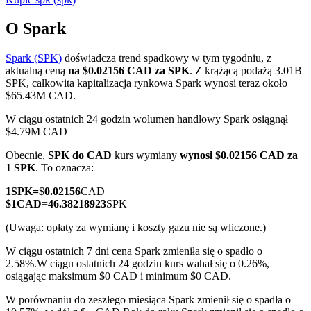
O Spark
Spark (SPK)
doświadcza trend spadkowy w tym tygodniu, z
Kontrakty terminowe COIN-M
aktualną ceną
na $0.02156 CAD za SPK
. Z krążącą podażą 3.01B
SPK, całkowita kapitalizacja rynkowa Spark wynosi teraz około
Kontrakty terminowe na kryptowaluty
$65.43M CAD.
W ciągu ostatnich 24 godzin wolumen handlowy Spark osiągnął
$4.79M CAD
TradFi
Obecnie,
SPK do CAD
kurs wymiany
wynosi $0.02156 CAD za
Instrumenty pochodne na akcje, forex, metale szlachetne i
1 SPK
. To oznacza:
towary
1
SPK
=
$
0.02156
CAD
$
1
CAD
=
46.38218923
SPK
(Uwaga: opłaty za wymianę i koszty gazu nie są wliczone.)
W ciągu ostatnich 7 dni cena Spark zmieniła się o spadło o
2.58%.
W ciągu ostatnich 24 godzin kurs wahał się o 0.26%,
osiągając maksimum $0 CAD i minimum $0 CAD.
W porównaniu do zeszłego miesiąca Spark zmienił się o spadła o