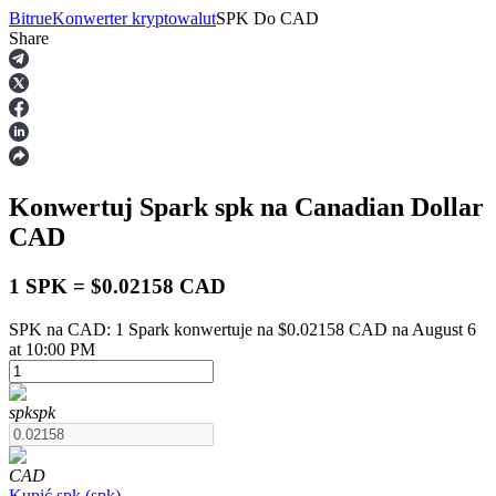
Bitrue
Konwerter kryptowalut
SPK
Do
CAD
Share
Kontrakty terminowe
Konwertuj Spark
spk
na Canadian Dollar
CAD
1 SPK = $0.02158 CAD
SPK na CAD: 1 Spark konwertuje na $0.02158 CAD na August 6
Kontrakty terminowe na USDT
at 10:00 PM
Kontrakty futures wykorzystujące USDT jako zabezpieczenie
spk
spk
CAD
Kupić
spk
(
spk
)