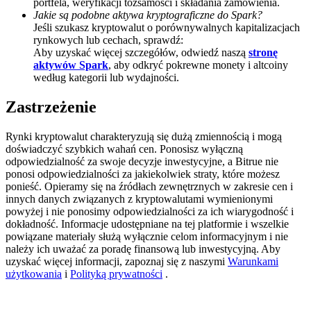
portfela, weryfikacji tożsamości i składania zamówienia.
Jakie są podobne aktywa kryptograficzne do Spark?
Deposit CASHCAT & Win
Jeśli szukasz kryptowalut o porównywalnych kapitalizacjach
rynkowych lub cechach, sprawdź:
Share 500000 CASHCAT prize pool
Aby uzyskać więcej szczegółów, odwiedź naszą
stronę
aktywów Spark
, aby odkryć pokrewne monety i altcoiny
według kategorii lub wydajności.
Exclusive for BitMart Users
Zastrzeżenie
Register & Trade to Win 500,000 USDT
Rynki kryptowalut charakteryzują się dużą zmiennością i mogą
doświadczyć szybkich wahań cen. Ponosisz wyłączną
odpowiedzialność za swoje decyzje inwestycyjne, a Bitrue nie
ponosi odpowiedzialności za jakiekolwiek straty, które możesz
Precious Metals Trading Carnival
ponieść. Opieramy się na źródłach zewnętrznych w zakresie cen i
innych danych związanych z kryptowalutami wymienionymi
Trade Gold & Silver · 33,333 USDT Bonus
powyżej i nie ponosimy odpowiedzialności za ich wiarygodność i
dokładność. Informacje udostępniane na tej platformie i wszelkie
powiązane materiały służą wyłącznie celom informacyjnym i nie
należy ich uważać za poradę finansową lub inwestycyjną. Aby
uzyskać więcej informacji, zapoznaj się z naszymi
Warunkami
USDT New User Exclusive 10% APR
użytkowania
i
Polityką prywatności
.
USDT Flexible Staking | Daily Rewards