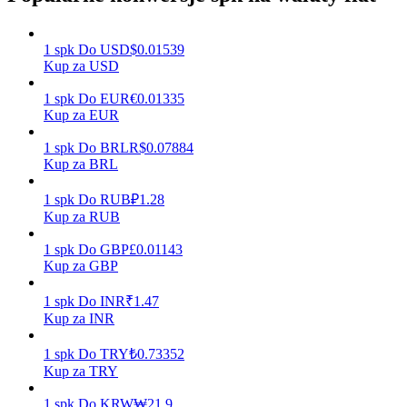
1
spk
Do
USD
$
0.01539
Kup za USD
Zarabiać
1
spk
Do
EUR
€
0.01335
Kup za EUR
1
spk
Do
BRL
R$
0.07884
Kup za BRL
1
spk
Do
RUB
₽
1.28
Kup za RUB
1
spk
Do
GBP
£
0.01143
Mocna Świnka
Kup za GBP
Codziennie zdobywaj konkurencyjne nagrody
1
spk
Do
INR
₹
1.47
Kup za INR
1
spk
Do
TRY
₺
0.73352
Kup za TRY
1
spk
Do
KRW
₩
21.9