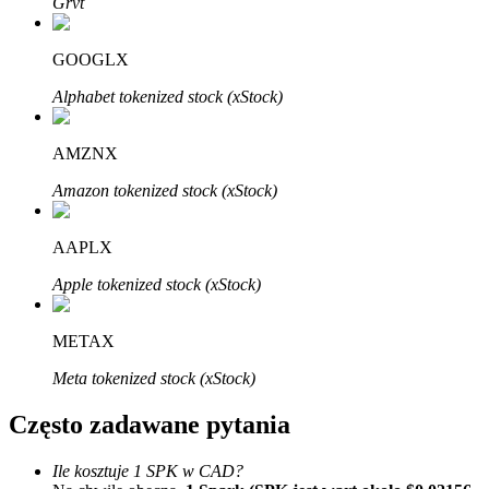
Grvt
Bitrue
AI
GOOGLX
Alphabet tokenized stock (xStock)
AMZNX
Bitruści Partnerzy
Amazon tokenized stock (xStock)
AAPLX
Apple tokenized stock (xStock)
METAX
Meta tokenized stock (xStock)
Afiliaci Bitrue
Często zadawane pytania
Aż do 65% prowizji!
Ile kosztuje 1 SPK w CAD?