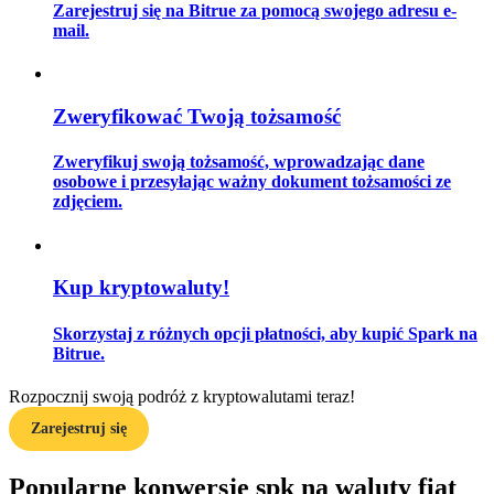
Zarejestruj się na Bitrue za pomocą swojego adresu e-
mail.
Przewodnik
Zweryfikować Twoją tożsamość
Przewodnik dla początkujących dotyczący kontraktów futures
Zweryfikuj swoją tożsamość, wprowadzając dane
osobowe i przesyłając ważny dokument tożsamości ze
zdjęciem.
Kup kryptowaluty!
Skorzystaj z różnych opcji płatności, aby kupić Spark na
Strategie handlowe
Bitrue.
Dowiedz się, jak zachować rentowność
Rozpocznij swoją podróż z kryptowalutami teraz!
Zarejestruj się
Popularne konwersje spk na waluty fiat