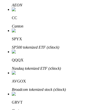
AEON
CC
Canton
Automatyczna inwestycja
SPYX
Zdobądź długoterminowy zysk i elastyczne zainteresowania
SP500 tokenized ETF (xStock)
QQQX
Nasdaq tokenized ETF (xStock)
AVGOX
Broadcom tokenized stock (xStock)
Naucz się stakingu
GRVT
Dowiedz się, jak uzyskać dochód pasywny