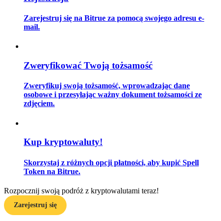
Zarejestruj się na Bitrue za pomocą swojego adresu e-
mail.
Przewodnik
Przewodnik dla początkujących dotyczący kontraktów futures
Zweryfikować Twoją tożsamość
Zweryfikuj swoją tożsamość, wprowadzając dane
osobowe i przesyłając ważny dokument tożsamości ze
zdjęciem.
Kup kryptowaluty!
Strategie handlowe
Skorzystaj z różnych opcji płatności, aby kupić Spell
Token na Bitrue.
Dowiedz się, jak zachować rentowność
Rozpocznij swoją podróż z kryptowalutami teraz!
Zarejestruj się