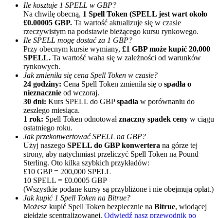
Ile kosztuje 1 SPELL w GBP?
Na chwilę obecną,
1 Spell Token (SPELL jest wart około
£0.00005 GBP.
Ta wartość aktualizuje się w czasie
rzeczywistym na podstawie bieżącego kursu rynkowego.
Ile SPELL mogę dostać za 1 GBP?
Przy obecnym kursie wymiany,
£1 GBP może kupić 20,000
SPELL.
Ta wartość waha się w zależności od warunków
rynkowych.
Jak zmieniła się cena Spell Token w czasie?
Polecaj
24 godziny:
Cena Spell Token zmieniła się o
spadła o
nieznacznie
od wczoraj.
Zaproś przyjaciela, aby otrzymać nagrody pieniężne
30 dni:
Kurs SPELL do GBP
spadła
w porównaniu do
zeszłego miesiąca.
BTC Welcome Rewards
1 rok:
Spell Token odnotował
znaczny spadek ceny
w ciągu
ostatniego roku.
Jak przekonwertować SPELL na GBP?
Użyj naszego
SPELL do GBP konwertera
na górze tej
strony, aby natychmiast przeliczyć Spell Token na Pound
Sterling. Oto kilka szybkich przykładów:
£10 GBP = 200,000 SPELL
10 SPELL = £0.0005 GBP
(Wszystkie podane kursy są przybliżone i nie obejmują opłat.)
Jak kupić 1 Spell Token na Bitrue?
Możesz kupić Spell Token bezpiecznie na
Bitrue
, wiodącej
giełdzie scentralizowanej.
Odwiedź nasz przewodnik po