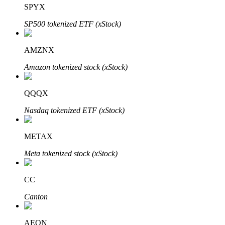
SPYX
SP500 tokenized ETF (xStock)
AMZNX
Amazon tokenized stock (xStock)
Automatyczna inwestycja
Zdobądź długoterminowy zysk i elastyczne zainteresowania
QQQX
Nasdaq tokenized ETF (xStock)
METAX
Meta tokenized stock (xStock)
CC
Naucz się stakingu
Canton
Dowiedz się, jak uzyskać dochód pasywny
AEON