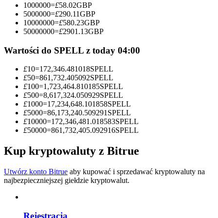
1000000
=
£
58.02
GBP
5000000
=
£
290.11
GBP
Zostań traderem kopiującym
10000000
=
£
580.23
GBP
50000000
=
£
2901.13
GBP
Ciesz się podziałem zysków i prowizjami z kopiowania
transakcji
Wartości do SPELL z today 04:00
£
10
=
172,346.481018
SPELL
£
50
=
861,732.405092
SPELL
£
100
=
1,723,464.810185
SPELL
£
500
=
8,617,324.050929
SPELL
£
1000
=
17,234,648.101858
SPELL
£
5000
=
86,173,240.509291
SPELL
£
10000
=
172,346,481.018583
SPELL
£
50000
=
861,732,405.092916
SPELL
Informacja
Kup kryptowaluty z Bitrue
Analiza Big Data, w tym informacje handlowe itp.
Utwórz konto Bitrue
aby kupować i sprzedawać kryptowaluty na
najbezpieczniejszej giełdzie kryptowalut.
Rejestracja