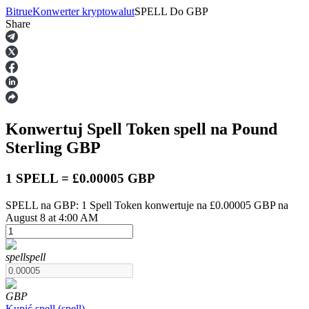
Bitrue
Konwerter kryptowalut
SPELL
Do
GBP
Share
Kontrakty terminowe
Konwertuj Spell Token
spell
na Pound
Sterling
GBP
1 SPELL = £0.00005 GBP
SPELL na GBP: 1 Spell Token konwertuje na £0.00005 GBP na
Kontrakty terminowe na USDT
August 8 at 4:00 AM
Kontrakty futures wykorzystujące USDT jako zabezpieczenie
spell
spell
GBP
Kupić
spell
(
spell
)