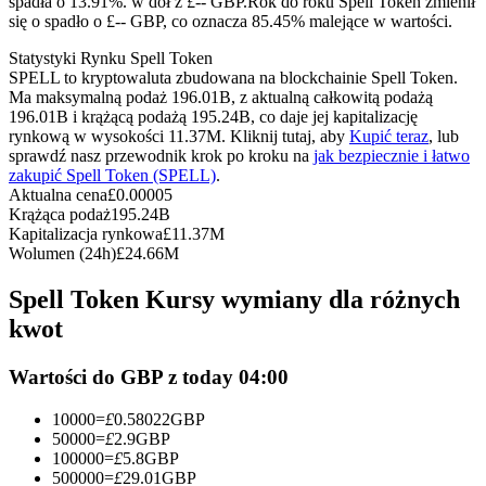
spadła o 13.91%. w dół z £-- GBP.
Rok do roku Spell Token zmienił
Kontrakty terminowe na USDC
się o spadło o £-- GBP, co oznacza 85.45% malejące w wartości.
Kontrakty futures wykorzystujące USDC jako zabezpieczenie
Statystyki Rynku Spell Token
SPELL to kryptowaluta zbudowana na blockchainie Spell Token.
Ma maksymalną podaż 196.01B, z aktualną całkowitą podażą
196.01B i krążącą podażą 195.24B, co daje jej kapitalizację
rynkową w wysokości 11.37M. Kliknij tutaj, aby
Kupić teraz
, lub
sprawdź nasz przewodnik krok po kroku na
jak bezpiecznie i łatwo
zakupić Spell Token (SPELL)
.
Aktualna cena
£
0.00005
Krążąca podaż
195.24B
Kapitalizacja rynkowa
£
11.37M
Wolumen (24h)
£
24.66M
Kopiowanie Transakcji
Spell Token Kursy wymiany dla różnych
Dołącz do najlepszych traderów
kwot
Wartości do GBP z today 04:00
10000
=
£
0.58022
GBP
50000
=
£
2.9
GBP
100000
=
£
5.8
GBP
500000
=
£
29.01
GBP