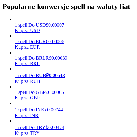
Popularne konwersje spell na waluty fiat
Zarabiać
1
spell
Do
USD
$
0.00007
Kup za USD
1
spell
Do
EUR
€
0.00006
Kup za EUR
1
spell
Do
BRL
R$
0.00039
Kup za BRL
1
spell
Do
RUB
₽
0.00643
Kup za RUB
Mocna Świnka
1
spell
Do
GBP
£
0.00005
Codziennie zdobywaj konkurencyjne nagrody
Kup za GBP
1
spell
Do
INR
₹
0.00744
Kup za INR
1
spell
Do
TRY
₺
0.00373
Kup za TRY