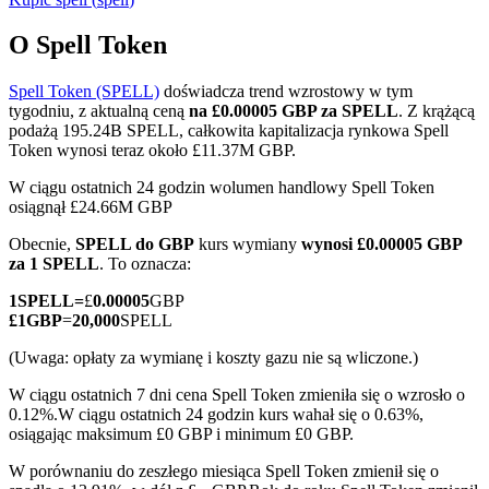
O Spell Token
Spell Token (SPELL)
doświadcza trend wzrostowy w tym
Kontrakty terminowe COIN-M
tygodniu, z aktualną ceną
na £0.00005 GBP za SPELL
. Z krążącą
podażą 195.24B SPELL, całkowita kapitalizacja rynkowa Spell
Kontrakty terminowe na kryptowaluty
Token wynosi teraz około £11.37M GBP.
W ciągu ostatnich 24 godzin wolumen handlowy Spell Token
osiągnął £24.66M GBP
TradFi
Obecnie,
SPELL do GBP
kurs wymiany
wynosi £0.00005 GBP
Instrumenty pochodne na akcje, forex, metale szlachetne i
za 1 SPELL
. To oznacza:
towary
1
SPELL
=
£
0.00005
GBP
£
1
GBP
=
20,000
SPELL
(Uwaga: opłaty za wymianę i koszty gazu nie są wliczone.)
W ciągu ostatnich 7 dni cena Spell Token zmieniła się o wzrosło o
0.12%.
W ciągu ostatnich 24 godzin kurs wahał się o 0.63%,
osiągając maksimum £0 GBP i minimum £0 GBP.
W porównaniu do zeszłego miesiąca Spell Token zmienił się o