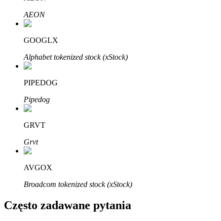
Bitrue
AI
AEON
GOOGLX
Alphabet tokenized stock (xStock)
PIPEDOG
Bitruści Partnerzy
Pipedog
GRVT
Grvt
AVGOX
Broadcom tokenized stock (xStock)
Afiliaci Bitrue
Często zadawane pytania
Aż do 65% prowizji!