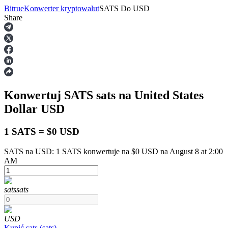
Bitrue
Konwerter kryptowalut
SATS
Do
USD
Share
Kontrakty terminowe
Konwertuj SATS
sats
na United States
Dollar
USD
1 SATS = $0 USD
SATS na USD: 1 SATS konwertuje na $0 USD na August 8 at 2:00
Kontrakty terminowe na USDT
AM
Kontrakty futures wykorzystujące USDT jako zabezpieczenie
sats
sats
USD
Kupić
sats
(
sats
)