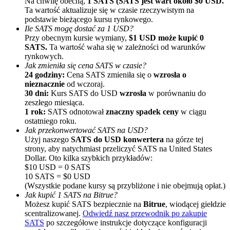
Na chwilę obecną,
1 SATS (SATS jest wart około $0 USD.
Ta wartość aktualizuje się w czasie rzeczywistym na
podstawie bieżącego kursu rynkowego.
Ile SATS mogę dostać za 1 USD?
Przy obecnym kursie wymiany,
$1 USD może kupić 0
SATS.
Ta wartość waha się w zależności od warunków
rynkowych.
Jak zmieniła się cena SATS w czasie?
24 godziny:
Cena SATS zmieniła się o
wzrosła o
nieznacznie
od wczoraj.
Polecaj
30 dni:
Kurs SATS do USD
wzrosła
w porównaniu do
zeszłego miesiąca.
Zaproś przyjaciela, aby otrzymać nagrody pieniężne
1 rok:
SATS odnotował
znaczny spadek ceny
w ciągu
ostatniego roku.
BTC Welcome Rewards
Jak przekonwertować SATS na USD?
Użyj naszego
SATS do USD konwertera
na górze tej
strony, aby natychmiast przeliczyć SATS na United States
Dollar. Oto kilka szybkich przykładów:
$10 USD = 0 SATS
10 SATS = $0 USD
(Wszystkie podane kursy są przybliżone i nie obejmują opłat.)
Jak kupić 1 SATS na Bitrue?
Możesz kupić SATS bezpiecznie na
Bitrue
, wiodącej giełdzie
scentralizowanej.
Odwiedź nasz przewodnik po zakupie
SATS
po szczegółowe instrukcje dotyczące konfiguracji