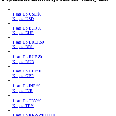
1
sats
Do
USD
$
0
Kup za USD
Zarabiać
1
sats
Do
EUR
€
0
Kup za EUR
1
sats
Do
BRL
R$
0
Kup za BRL
1
sats
Do
RUB
₽
0
Kup za RUB
1
sats
Do
GBP
£
0
Mocna Świnka
Kup za GBP
Codziennie zdobywaj konkurencyjne nagrody
1
sats
Do
INR
₹
0
Kup za INR
1
sats
Do
TRY
₺
0
Kup za TRY
1
sats
Do
KRW
₩
0.00001