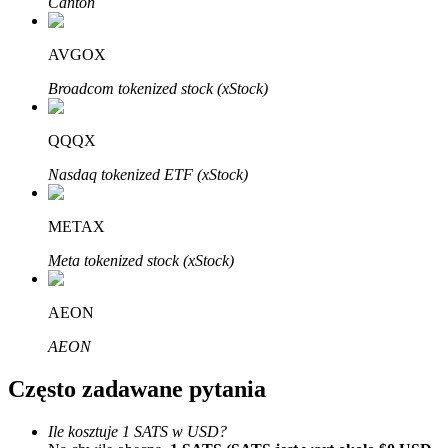
Canton
Bitrue
AI
AVGOX
Broadcom tokenized stock (xStock)
QQQX
Bitruści Partnerzy
Nasdaq tokenized ETF (xStock)
METAX
Meta tokenized stock (xStock)
AEON
AEON
Afiliaci Bitrue
Często zadawane pytania
Aż do 65% prowizji!
Ile kosztuje 1 SATS w USD?