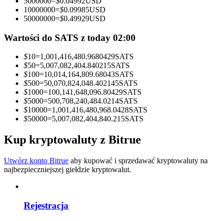
5000000
=
$
0.04992
USD
10000000
=
$
0.09985
USD
Zostań traderem kopiującym
50000000
=
$
0.49929
USD
Ciesz się podziałem zysków i prowizjami z kopiowania
Wartości do SATS z today 02:00
transakcji
$
10
=
1,001,416,480.9680429
SATS
$
50
=
5,007,082,404.840215
SATS
$
100
=
10,014,164,809.68043
SATS
$
500
=
50,070,824,048.402145
SATS
$
1000
=
100,141,648,096.80429
SATS
$
5000
=
500,708,240,484.0214
SATS
$
10000
=
1,001,416,480,968.0428
SATS
$
50000
=
5,007,082,404,840.215
SATS
Kup kryptowaluty z Bitrue
Informacja
Analiza Big Data, w tym informacje handlowe itp.
Utwórz konto Bitrue
aby kupować i sprzedawać kryptowaluty na
najbezpieczniejszej giełdzie kryptowalut.
Rejestracja