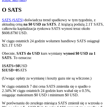
O SATS
SATS (SATS)
doświadcza trend spadkowy w tym tygodniu, z
Kontrakty terminowe COIN-M
aktualną ceną
na $0 USD za SATS
. Z krążącą podażą 2.1T SATS,
całkowita kapitalizacja rynkowa SATS wynosi teraz około
Kontrakty terminowe na kryptowaluty
$608.87M USD.
W ciągu ostatnich 24 godzin wolumen handlowy SATS osiągnął
$21.1T USD
TradFi
Obecnie,
SATS do USD
kurs wymiany
wynosi $0 USD za 1
Instrumenty pochodne na akcje, forex, metale szlachetne i
SATS
. To oznacza:
towary
1
SATS
=
$
0
USD
$
1
USD
=
0
SATS
(Uwaga: opłaty za wymianę i koszty gazu nie są wliczone.)
W ciągu ostatnich 7 dni cena SATS zmieniła się o spadło o
2.34%.
W ciągu ostatnich 24 godzin kurs wahał się o 0.5%,
osiągając maksimum $0 USD i minimum $0 USD.
W porównaniu do zeszłego miesiąca SATS zmienił się o wzrosła o