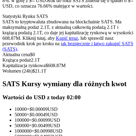
8%. w górę z $-- USD.
Rok do roku SATS zmienił się o spadło o $--
Kontrakty terminowe na USDC
USD, co oznacza 76.66% malejące w wartości.
Kontrakty futures wykorzystujące USDC jako zabezpieczenie
Statystyki Rynku SATS
SATS to kryptowaluta zbudowana na blockchainie SATS. Ma
maksymalną podaż 2.1T, z aktualną całkowitą podażą 2.1T i
krążącą podażą 2.1T, co daje jej kapitalizację rynkową w wysokości
608.87M. Kliknij tutaj, aby
Kupić teraz
, lub sprawdź nasz
przewodnik krok po kroku na
jak bezpiecznie i łatwo zakupić SATS
(SATS)
.
Aktualna cena
$
0
Krążąca podaż
2.1T
Kapitalizacja rynkowa
$
608.87M
Wolumen (24h)
$
21.1T
Kopiowanie Transakcji
SATS Kursy wymiany dla różnych kwot
Dołącz do najlepszych traderów
Wartości do USD z today 02:00
10000
=
$
0.00009
USD
50000
=
$
0.00049
USD
100000
=
$
0.00099
USD
500000
=
$
0.00499
USD
1000000
=
$
0.00998
USD