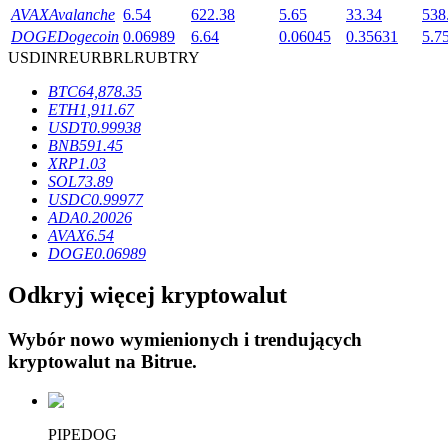
AVAX
Avalanche
6.54
622.38
5.65
33.34
538
DOGE
Dogecoin
0.06989
6.64
0.06045
0.35631
5.7
USD
INR
EUR
BRL
RUB
TRY
BTC
64,878.35
ETH
1,911.67
Blokady BTR
USDT
0.99938
BNB
591.45
Ekskluzywne inwestycje dla posiadaczy BTR
XRP
1.03
SOL
73.89
USDC
0.99977
ADA
0.20026
AVAX
6.54
DOGE
0.06989
Odkryj więcej kryptowalut
Wybór nowo wymienionych i trendujących
Pożyczki
kryptowalut na
Bitrue
.
Usługa pożyczek wspieranych kryptowalutami
PIPEDOG