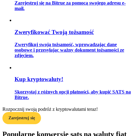
Zarejestruj się na Bitrue za pomocą swojego adresu e-
mail.
Przewodnik
Zweryfikować Twoją tożsamość
Przewodnik dla początkujących dotyczący kontraktów futures
Zweryfikuj swoją tożsamość, wprowadzając dane
osobowe i przesyłając ważny dokument tożsamości ze
zdjęciem.
Kup kryptowaluty!
Skorzystaj z różnych opcji płatności, aby kupić SATS na
Strategie handlowe
Bitrue.
Dowiedz się, jak zachować rentowność
Rozpocznij swoją podróż z kryptowalutami teraz!
Zarejestruj się
Popularne konwersje sats na waluty fiat