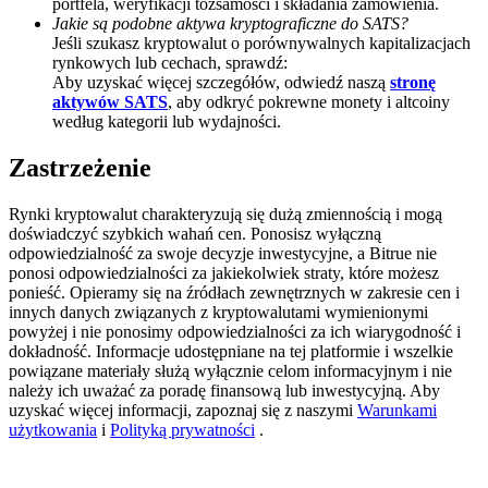
portfela, weryfikacji tożsamości i składania zamówienia.
Jakie są podobne aktywa kryptograficzne do SATS?
BTC Welcome Rewards
Jeśli szukasz kryptowalut o porównywalnych kapitalizacjach
rynkowych lub cechach, sprawdź:
Deposit & Trade BTC to Share 25000 USDT prize pool!
Aby uzyskać więcej szczegółów, odwiedź naszą
stronę
aktywów SATS
, aby odkryć pokrewne monety i altcoiny
według kategorii lub wydajności.
Deposit CASHCAT & Win
Zastrzeżenie
Share 500000 CASHCAT prize pool
Rynki kryptowalut charakteryzują się dużą zmiennością i mogą
doświadczyć szybkich wahań cen. Ponosisz wyłączną
odpowiedzialność za swoje decyzje inwestycyjne, a Bitrue nie
ponosi odpowiedzialności za jakiekolwiek straty, które możesz
Exclusive for BitMart Users
ponieść. Opieramy się na źródłach zewnętrznych w zakresie cen i
innych danych związanych z kryptowalutami wymienionymi
Register & Trade to Win 500,000 USDT
powyżej i nie ponosimy odpowiedzialności za ich wiarygodność i
dokładność. Informacje udostępniane na tej platformie i wszelkie
powiązane materiały służą wyłącznie celom informacyjnym i nie
należy ich uważać za poradę finansową lub inwestycyjną. Aby
uzyskać więcej informacji, zapoznaj się z naszymi
Warunkami
Precious Metals Trading Carnival
użytkowania
i
Polityką prywatności
.
Trade Gold & Silver · 33,333 USDT Bonus