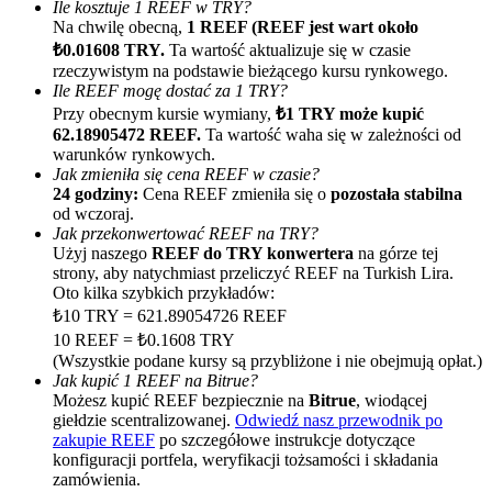
Ile kosztuje 1 REEF w TRY?
Na chwilę obecną,
1 REEF (REEF jest wart około
₺0.01608 TRY.
Ta wartość aktualizuje się w czasie
rzeczywistym na podstawie bieżącego kursu rynkowego.
Ile REEF mogę dostać za 1 TRY?
Przy obecnym kursie wymiany,
₺1 TRY może kupić
62.18905472 REEF.
Ta wartość waha się w zależności od
warunków rynkowych.
Jak zmieniła się cena REEF w czasie?
Polecaj
24 godziny:
Cena REEF zmieniła się o
pozostała stabilna
od wczoraj.
Zaproś przyjaciela, aby otrzymać nagrody pieniężne
Jak przekonwertować REEF na TRY?
Użyj naszego
REEF do TRY konwertera
na górze tej
BTC Welcome Rewards
strony, aby natychmiast przeliczyć REEF na Turkish Lira.
Oto kilka szybkich przykładów:
₺10 TRY = 621.89054726 REEF
10 REEF = ₺0.1608 TRY
(Wszystkie podane kursy są przybliżone i nie obejmują opłat.)
Jak kupić 1 REEF na Bitrue?
Możesz kupić REEF bezpiecznie na
Bitrue
, wiodącej
giełdzie scentralizowanej.
Odwiedź nasz przewodnik po
zakupie REEF
po szczegółowe instrukcje dotyczące
konfiguracji portfela, weryfikacji tożsamości i składania
zamówienia.