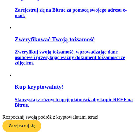
Zarejestruj się na Bitrue za pomocą swojego adresu e-
mail.
Przewodnik
Przewodnik dla początkujących dotyczący kontraktów futures
Zweryfikować Twoją tożsamość
Zweryfikuj swoją tożsamość, wprowadzając dane
osobowe i przesyłając ważny dokument tożsamości ze
zdjęciem.
Kup kryptowaluty!
Strategie handlowe
Skorzystaj z różnych opcji płatności, aby kupić REEF na
Bitrue.
Dowiedz się, jak zachować rentowność
Rozpocznij swoją podróż z kryptowalutami teraz!
Zarejestruj się