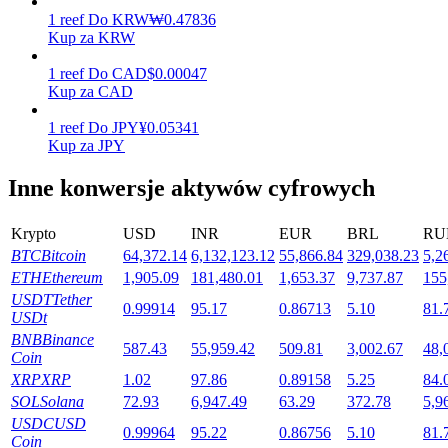
1
reef
Do
KRW
₩
0.47836
Kup za KRW
Stawianie
1
reef
Do
CAD
$
0.00047
Kup za CAD
Wysokie zyski i natychmiastowy dostęp
1
reef
Do
JPY
¥
0.05341
Kup za JPY
Inne konwersje aktywów cyfrowych
Krypto
USD
INR
EUR
BRL
RU
BTC
Bitcoin
64,372.14
6,132,123.12
55,866.84
329,038.23
5,2
ETH
Ethereum
1,905.09
181,480.01
1,653.37
9,737.87
155
USDT
Tether
0.99914
95.17
0.86713
5.10
81.
Launchpool
USDt
BNB
Binance
Elastyczne stawianie zakładów, aby zarabiać na popularnych
587.43
55,959.42
509.81
3,002.67
48,
Coin
tokenach
XRP
XRP
1.02
97.86
0.89158
5.25
84.
SOL
Solana
72.93
6,947.49
63.29
372.78
5,9
USDC
USD
0.99964
95.22
0.86756
5.10
81.
Coin