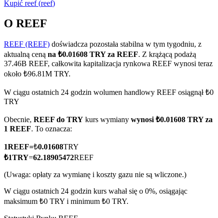
Kupić
reef
(
reef
)
O REEF
REEF (REEF)
doświadcza pozostała stabilna w tym tygodniu, z
Kontrakty terminowe COIN-M
aktualną ceną
na ₺0.01608 TRY za REEF
. Z krążącą podażą
Kontrakty terminowe na kryptowaluty
37.46B REEF, całkowita kapitalizacja rynkowa REEF wynosi teraz
około ₺96.81M TRY.
W ciągu ostatnich 24 godzin wolumen handlowy REEF osiągnął ₺0
TradFi
TRY
Instrumenty pochodne na akcje, forex, metale szlachetne i
Obecnie,
REEF do TRY
kurs wymiany
wynosi ₺0.01608 TRY za
towary
1 REEF
. To oznacza:
1
REEF
=
₺
0.01608
TRY
₺
1
TRY
=
62.18905472
REEF
(Uwaga: opłaty za wymianę i koszty gazu nie są wliczone.)
W ciągu ostatnich 24 godzin kurs wahał się o 0%, osiągając
maksimum ₺0 TRY i minimum ₺0 TRY.