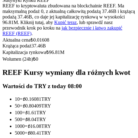
Statystyki Rynku REEF
Kontrakty terminowe na USDC
REEF to kryptowaluta zbudowana na blockchainie REEF. Ma
maksymalną podaż 0, z aktualną całkowitą podażą 37.46B i krążącą
Kontrakty futures wykorzystujące USDC jako zabezpieczenie
podażą 37.46B, co daje jej kapitalizację rynkową w wysokości
96.81M. Kliknij tutaj, aby
Kupić teraz
, lub sprawdź nasz
przewodnik krok po kroku na
jak bezpiecznie i łatwo zakupić
REEF (REEF)
.
Aktualna cena
₺
0.01608
Krążąca podaż
37.46B
Kapitalizacja rynkowa
₺
96.81M
Wolumen (24h)
₺
0
REEF Kursy wymiany dla różnych kwot
Kopiowanie Transakcji
Dołącz do najlepszych traderów
Wartości do TRY z today 08:00
10
=
₺
0.16081
TRY
50
=
₺
0.80409
TRY
100
=
₺
1.61
TRY
500
=
₺
8.04
TRY
1000
=
₺
16.08
TRY
5000
=
₺
80.41
TRY