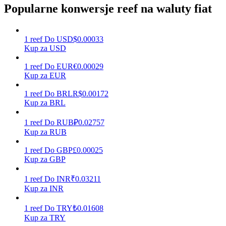
Popularne konwersje reef na waluty fiat
Zarabiać
1
reef
Do
USD
$
0.00033
Kup za USD
1
reef
Do
EUR
€
0.00029
Kup za EUR
1
reef
Do
BRL
R$
0.00172
Kup za BRL
1
reef
Do
RUB
₽
0.02757
Kup za RUB
Mocna Świnka
1
reef
Do
GBP
£
0.00025
Kup za GBP
Codziennie zdobywaj konkurencyjne nagrody
1
reef
Do
INR
₹
0.03211
Kup za INR
1
reef
Do
TRY
₺
0.01608
Kup za TRY