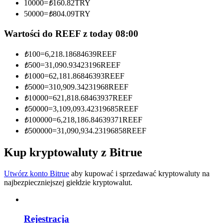
10000
=
₺
160.82
TRY
50000
=
₺
804.09
TRY
Zostań traderem kopiującym
Wartości do REEF z today 08:00
Ciesz się podziałem zysków i prowizjami z kopiowania
transakcji
₺
100
=
6,218.18684639
REEF
₺
500
=
31,090.93423196
REEF
₺
1000
=
62,181.86846393
REEF
₺
5000
=
310,909.34231968
REEF
₺
10000
=
621,818.68463937
REEF
₺
50000
=
3,109,093.42319685
REEF
₺
100000
=
6,218,186.84639371
REEF
₺
500000
=
31,090,934.23196858
REEF
Informacja
Kup kryptowaluty z Bitrue
Analiza Big Data, w tym informacje handlowe itp.
Utwórz konto Bitrue
aby kupować i sprzedawać kryptowaluty na
najbezpieczniejszej giełdzie kryptowalut.
Rejestracja