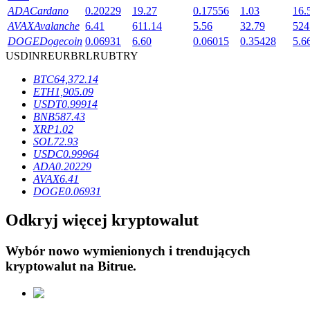
ADA
Cardano
0.20229
19.27
0.17556
1.03
16.
AVAX
Avalanche
6.41
611.14
5.56
32.79
524
DOGE
Dogecoin
0.06931
6.60
0.06015
0.35428
5.6
USD
INR
EUR
BRL
RUB
TRY
BTC
64,372.14
Blokady BTR
ETH
1,905.09
USDT
0.99914
Ekskluzywne inwestycje dla posiadaczy BTR
BNB
587.43
XRP
1.02
SOL
72.93
USDC
0.99964
ADA
0.20229
AVAX
6.41
DOGE
0.06931
Odkryj więcej kryptowalut
Pożyczki
Wybór nowo wymienionych i trendujących
kryptowalut na
Bitrue
.
Usługa pożyczek wspieranych kryptowalutami