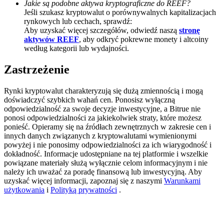
Jakie są podobne aktywa kryptograficzne do REEF?
Jeśli szukasz kryptowalut o porównywalnych kapitalizacjach
BTC Welcome Rewards
rynkowych lub cechach, sprawdź:
Aby uzyskać więcej szczegółów, odwiedź naszą
stronę
Deposit & Trade BTC to Share 25000 USDT prize pool!
aktywów REEF
, aby odkryć pokrewne monety i altcoiny
według kategorii lub wydajności.
Zastrzeżenie
Deposit CASHCAT & Win
Rynki kryptowalut charakteryzują się dużą zmiennością i mogą
Share 500000 CASHCAT prize pool
doświadczyć szybkich wahań cen. Ponosisz wyłączną
odpowiedzialność za swoje decyzje inwestycyjne, a Bitrue nie
ponosi odpowiedzialności za jakiekolwiek straty, które możesz
ponieść. Opieramy się na źródłach zewnętrznych w zakresie cen i
Exclusive for BitMart Users
innych danych związanych z kryptowalutami wymienionymi
powyżej i nie ponosimy odpowiedzialności za ich wiarygodność i
Register & Trade to Win 500,000 USDT
dokładność. Informacje udostępniane na tej platformie i wszelkie
powiązane materiały służą wyłącznie celom informacyjnym i nie
należy ich uważać za poradę finansową lub inwestycyjną. Aby
uzyskać więcej informacji, zapoznaj się z naszymi
Warunkami
użytkowania
i
Polityką prywatności
.
Precious Metals Trading Carnival
Trade Gold & Silver · 33,333 USDT Bonus