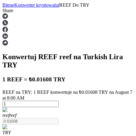
Bitrue
Konwerter kryptowalut
REEF
Do
TRY
Share
Kontrakty terminowe
Konwertuj REEF
reef
na Turkish Lira
TRY
1 REEF = ₺0.01608 TRY
Kontrakty terminowe na USDT
REEF na TRY: 1 REEF konwertuje na ₺0.01608 TRY na August 7
at 8:00 AM
Kontrakty futures wykorzystujące USDT jako zabezpieczenie
reef
reef
TRY