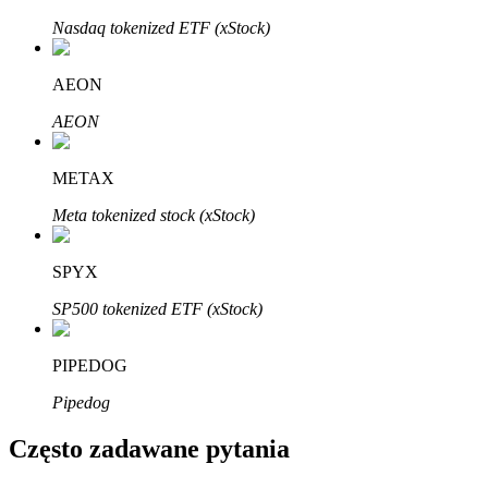
Bitrue
AI
Nasdaq tokenized ETF (xStock)
AEON
AEON
METAX
Bitruści Partnerzy
Meta tokenized stock (xStock)
SPYX
SP500 tokenized ETF (xStock)
PIPEDOG
Pipedog
Afiliaci Bitrue
Często zadawane pytania
Aż do 65% prowizji!