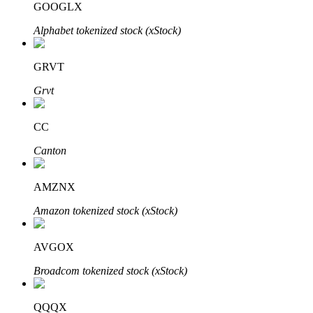
GOOGLX
Alphabet tokenized stock (xStock)
GRVT
Grvt
Automatyczna inwestycja
Zdobądź długoterminowy zysk i elastyczne zainteresowania
CC
Canton
AMZNX
Amazon tokenized stock (xStock)
AVGOX
Naucz się stakingu
Broadcom tokenized stock (xStock)
Dowiedz się, jak uzyskać dochód pasywny
QQQX