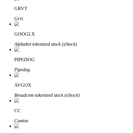
Bitrue
AI
GRVT
Grvt
GOOGLX
Alphabet tokenized stock (xStock)
Bitruści Partnerzy
PIPEDOG
Pipedog
AVGOX
Broadcom tokenized stock (xStock)
CC
Afiliaci Bitrue
Canton
Aż do 65% prowizji!