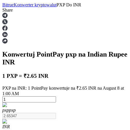
Bitrue
Konwerter kryptowalut
PXP
Do
INR
Share
Kontrakty terminowe
Konwertuj PointPay
pxp
na Indian Rupee
INR
1 PXP = ₹2.65 INR
Kontrakty terminowe na USDT
PXP na INR: 1 PointPay konwertuje na ₹2.65 INR na August 8 at
1:00 AM
Kontrakty futures wykorzystujące USDT jako zabezpieczenie
pxp
pxp
INR