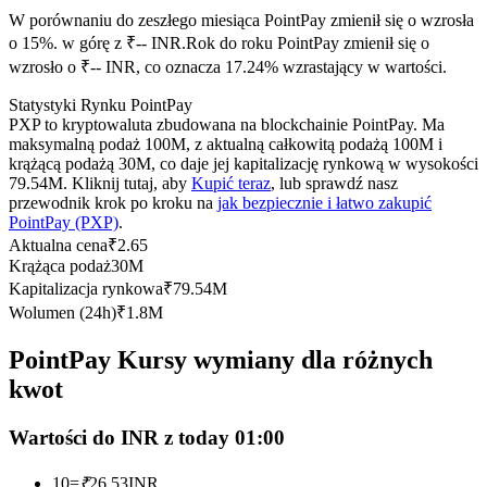
Kontrakty terminowe na USDC
W porównaniu do zeszłego miesiąca PointPay zmienił się o wzrosła
Kontrakty futures wykorzystujące USDC jako zabezpieczenie
o 15%. w górę z ₹-- INR.
Rok do roku PointPay zmienił się o
wzrosło o ₹-- INR, co oznacza 17.24% wzrastający w wartości.
Statystyki Rynku PointPay
PXP to kryptowaluta zbudowana na blockchainie PointPay. Ma
maksymalną podaż 100M, z aktualną całkowitą podażą 100M i
krążącą podażą 30M, co daje jej kapitalizację rynkową w wysokości
79.54M. Kliknij tutaj, aby
Kupić teraz
, lub sprawdź nasz
przewodnik krok po kroku na
jak bezpiecznie i łatwo zakupić
PointPay (PXP)
.
Aktualna cena
₹
2.65
Kopiowanie Transakcji
Krążąca podaż
30M
Kapitalizacja rynkowa
₹
79.54M
Dołącz do najlepszych traderów
Wolumen (24h)
₹
1.8M
PointPay Kursy wymiany dla różnych
kwot
Wartości do INR z today 01:00
10
=
₹
26.53
INR