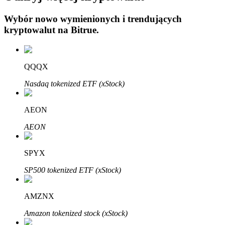
Wybór nowo wymienionych i trendujących
kryptowalut na
Bitrue
.
QQQX
Automatyczna inwestycja
Nasdaq tokenized ETF (xStock)
Zdobądź długoterminowy zysk i elastyczne zainteresowania
AEON
AEON
SPYX
SP500 tokenized ETF (xStock)
Naucz się stakingu
AMZNX
Dowiedz się, jak uzyskać dochód pasywny
Amazon tokenized stock (xStock)