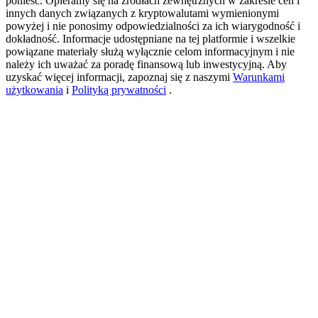
ponieść. Opieramy się na źródłach zewnętrznych w zakresie cen i
innych danych związanych z kryptowalutami wymienionymi
powyżej i nie ponosimy odpowiedzialności za ich wiarygodność i
dokładność. Informacje udostępniane na tej platformie i wszelkie
USDT New User Exclusive 10% APR
powiązane materiały służą wyłącznie celom informacyjnym i nie
należy ich uważać za poradę finansową lub inwestycyjną. Aby
USDT Flexible Staking | Daily Rewards
uzyskać więcej informacji, zapoznaj się z naszymi
Warunkami
użytkowania
i
Polityką prywatności
.
BTC New User Exclusive: 6.5% APR
BTC Flexible Staking | Daily Rewards
Więcej wydarzeń