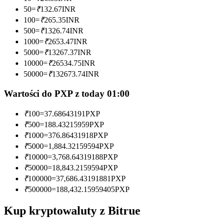
50
=
₹
132.67
INR
Zostań traderem kopiującym
100
=
₹
265.35
INR
500
=
₹
1326.74
INR
Ciesz się podziałem zysków i prowizjami z kopiowania
1000
=
₹
2653.47
INR
transakcji
5000
=
₹
13267.37
INR
10000
=
₹
26534.75
INR
50000
=
₹
132673.74
INR
Wartości do PXP z today 01:00
₹
100
=
37.68643191
PXP
₹
500
=
188.43215959
PXP
₹
1000
=
376.86431918
PXP
Informacja
₹
5000
=
1,884.32159594
PXP
₹
10000
=
3,768.64319188
PXP
Analiza Big Data, w tym informacje handlowe itp.
₹
50000
=
18,843.2159594
PXP
₹
100000
=
37,686.43191881
PXP
₹
500000
=
188,432.15959405
PXP
Kup kryptowaluty z Bitrue