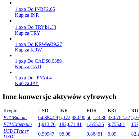
1
pxp
Do
INR
₹
2.65
Kup za INR
Stawianie
1
pxp
Do
TRY
₺
1.33
Wysokie zyski i natychmiastowy dostęp
Kup za TRY
1
pxp
Do
KRW
₩
39.27
Kup za KRW
1
pxp
Do
CAD
$
0.0389
Kup za CAD
1
pxp
Do
JPY
¥
4.4
Kup za JPY
Inne konwersje aktywów cyfrowych
Launchpool
Elastyczne stawianie zakładów, aby zarabiać na popularnych
Krypto
USD
INR
EUR
BRL
RU
tokenach
BTC
Bitcoin
64,884.59
6,172,980.90
56,123.36
330,762.22
5,3
ETH
Ethereum
1,913.76
182,071.81
1,655.35
9,755.81
157
USDT
Tether
0.99947
95.08
0.86451
5.09
82.
USDt