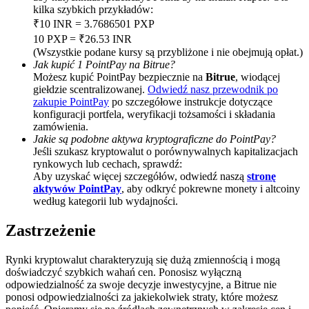
kilka szybkich przykładów:
BTC Welcome Rewards
₹10 INR = 3.7686501 PXP
10 PXP = ₹26.53 INR
Deposit & Trade BTC to Share 25000 USDT prize pool!
(Wszystkie podane kursy są przybliżone i nie obejmują opłat.)
Jak kupić 1 PointPay na Bitrue?
Możesz kupić PointPay bezpiecznie na
Bitrue
, wiodącej
giełdzie scentralizowanej.
Odwiedź nasz przewodnik po
zakupie PointPay
po szczegółowe instrukcje dotyczące
Deposit CASHCAT & Win
konfiguracji portfela, weryfikacji tożsamości i składania
Share 500000 CASHCAT prize pool
zamówienia.
Jakie są podobne aktywa kryptograficzne do PointPay?
Jeśli szukasz kryptowalut o porównywalnych kapitalizacjach
rynkowych lub cechach, sprawdź:
Aby uzyskać więcej szczegółów, odwiedź naszą
stronę
Exclusive for BitMart Users
aktywów PointPay
, aby odkryć pokrewne monety i altcoiny
według kategorii lub wydajności.
Register & Trade to Win 500,000 USDT
Zastrzeżenie
Rynki kryptowalut charakteryzują się dużą zmiennością i mogą
Precious Metals Trading Carnival
doświadczyć szybkich wahań cen. Ponosisz wyłączną
odpowiedzialność za swoje decyzje inwestycyjne, a Bitrue nie
Trade Gold & Silver · 33,333 USDT Bonus
ponosi odpowiedzialności za jakiekolwiek straty, które możesz