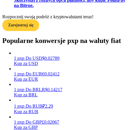
Skorzystaj z różnych opcji płatności, aby kupić PointPay
na Bitrue.
Rozpocznij swoją podróż z kryptowalutami teraz!
Zarabiać
Zarejestruj się
Popularne konwersje pxp na waluty fiat
1
pxp
Do
USD
$
0.02789
Kup za USD
1
pxp
Do
EUR
€
0.02412
Kup za EUR
Mocna Świnka
1
pxp
Do
BRL
R$
0.14217
Codziennie zdobywaj konkurencyjne nagrody
Kup za BRL
1
pxp
Do
RUB
₽
2.29
Kup za RUB
1
pxp
Do
GBP
£
0.02067
Kup za GBP