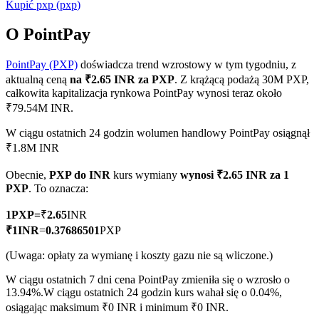
Kupić
pxp
(
pxp
)
O PointPay
PointPay (PXP)
doświadcza trend wzrostowy w tym tygodniu, z
Kontrakty terminowe COIN-M
aktualną ceną
na ₹2.65 INR za PXP
. Z krążącą podażą 30M PXP,
Kontrakty terminowe na kryptowaluty
całkowita kapitalizacja rynkowa PointPay wynosi teraz około
₹79.54M INR.
W ciągu ostatnich 24 godzin wolumen handlowy PointPay osiągnął
TradFi
₹1.8M INR
Instrumenty pochodne na akcje, forex, metale szlachetne i
Obecnie,
PXP do INR
kurs wymiany
wynosi ₹2.65 INR za 1
towary
PXP
. To oznacza:
1
PXP
=
₹
2.65
INR
₹
1
INR
=
0.37686501
PXP
(Uwaga: opłaty za wymianę i koszty gazu nie są wliczone.)
W ciągu ostatnich 7 dni cena PointPay zmieniła się o wzrosło o
13.94%.
W ciągu ostatnich 24 godzin kurs wahał się o 0.04%,
osiągając maksimum ₹0 INR i minimum ₹0 INR.