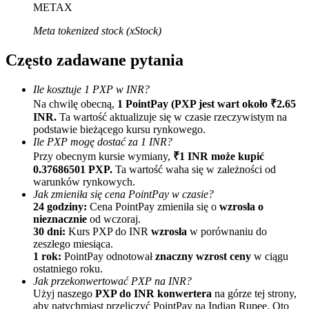
METAX
Meta tokenized stock (xStock)
Często zadawane pytania
Ile kosztuje 1 PXP w INR?
Na chwilę obecną,
1 PointPay (PXP jest wart około ₹2.65
Polecaj
INR.
Ta wartość aktualizuje się w czasie rzeczywistym na
podstawie bieżącego kursu rynkowego.
Zaproś przyjaciela, aby otrzymać nagrody pieniężne
Ile PXP mogę dostać za 1 INR?
Przy obecnym kursie wymiany,
₹1 INR może kupić
BTC Welcome Rewards
0.37686501 PXP.
Ta wartość waha się w zależności od
warunków rynkowych.
Jak zmieniła się cena PointPay w czasie?
24 godziny:
Cena PointPay zmieniła się o
wzrosła o
nieznacznie
od wczoraj.
30 dni:
Kurs PXP do INR
wzrosła
w porównaniu do
zeszłego miesiąca.
1 rok:
PointPay odnotował
znaczny wzrost ceny
w ciągu
ostatniego roku.
Jak przekonwertować PXP na INR?
Użyj naszego
PXP do INR konwertera
na górze tej strony,
aby natychmiast przeliczyć PointPay na Indian Rupee. Oto