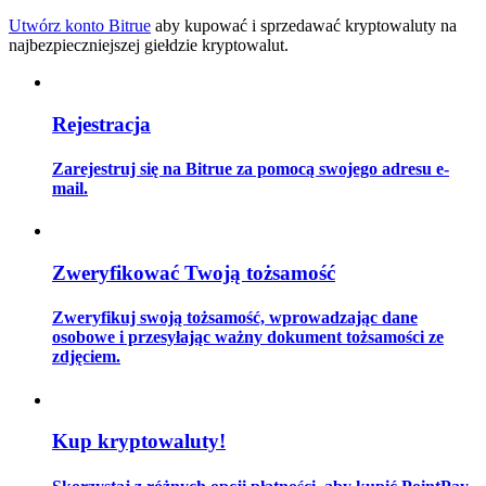
Utwórz konto Bitrue
aby kupować i sprzedawać kryptowaluty na
najbezpieczniejszej giełdzie kryptowalut.
Przewodnik
Rejestracja
Przewodnik dla początkujących dotyczący kontraktów futures
Zarejestruj się na Bitrue za pomocą swojego adresu e-
mail.
Zweryfikować Twoją tożsamość
Zweryfikuj swoją tożsamość, wprowadzając dane
osobowe i przesyłając ważny dokument tożsamości ze
Strategie handlowe
zdjęciem.
Dowiedz się, jak zachować rentowność
Kup kryptowaluty!