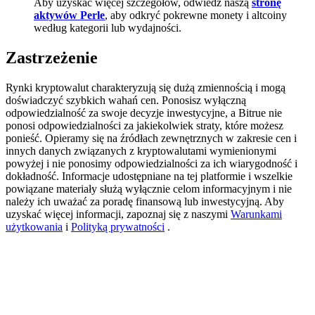
Aby uzyskać więcej szczegółów, odwiedź naszą
stronę
aktywów Perle
, aby odkryć pokrewne monety i altcoiny
Deposit CASHCAT & Win
według kategorii lub wydajności.
Share 500000 CASHCAT prize pool
Zastrzeżenie
Rynki kryptowalut charakteryzują się dużą zmiennością i mogą
doświadczyć szybkich wahań cen. Ponosisz wyłączną
Exclusive for BitMart Users
odpowiedzialność za swoje decyzje inwestycyjne, a Bitrue nie
ponosi odpowiedzialności za jakiekolwiek straty, które możesz
Register & Trade to Win 500,000 USDT
ponieść. Opieramy się na źródłach zewnętrznych w zakresie cen i
innych danych związanych z kryptowalutami wymienionymi
powyżej i nie ponosimy odpowiedzialności za ich wiarygodność i
dokładność. Informacje udostępniane na tej platformie i wszelkie
Precious Metals Trading Carnival
powiązane materiały służą wyłącznie celom informacyjnym i nie
należy ich uważać za poradę finansową lub inwestycyjną. Aby
Trade Gold & Silver · 33,333 USDT Bonus
uzyskać więcej informacji, zapoznaj się z naszymi
Warunkami
użytkowania
i
Polityką prywatności
.
USDT New User Exclusive 10% APR
USDT Flexible Staking | Daily Rewards