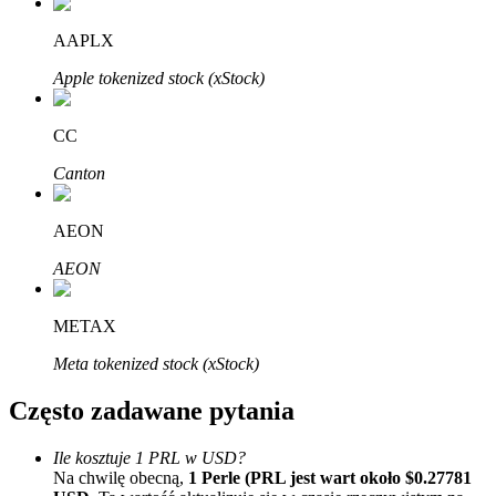
Bitrue
AI
AAPLX
Apple tokenized stock (xStock)
CC
Canton
Bitruści Partnerzy
AEON
AEON
METAX
Meta tokenized stock (xStock)
Często zadawane pytania
Afiliaci Bitrue
Aż do 65% prowizji!
Ile kosztuje 1 PRL w USD?
Na chwilę obecną,
1 Perle (PRL jest wart około $0.27781