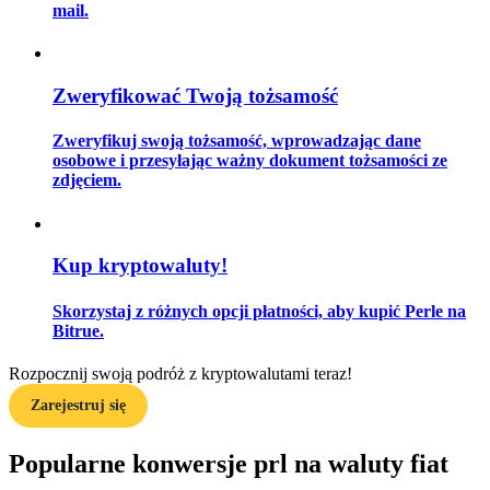
mail.
Przewodnik
Zweryfikować Twoją tożsamość
Przewodnik dla początkujących dotyczący kontraktów futures
Zweryfikuj swoją tożsamość, wprowadzając dane
osobowe i przesyłając ważny dokument tożsamości ze
zdjęciem.
Kup kryptowaluty!
Skorzystaj z różnych opcji płatności, aby kupić Perle na
Bitrue.
Strategie handlowe
Rozpocznij swoją podróż z kryptowalutami teraz!
Dowiedz się, jak zachować rentowność
Zarejestruj się
Popularne konwersje prl na waluty fiat