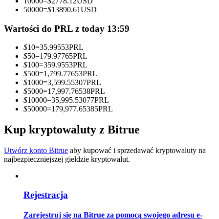
10000
=
$
2778.12
USD
50000
=
$
13890.61
USD
Zostań traderem kopiującym
Wartości do PRL z today 13:59
Ciesz się podziałem zysków i prowizjami z kopiowania
transakcji
$
10
=
35.99553
PRL
$
50
=
179.97765
PRL
$
100
=
359.9553
PRL
$
500
=
1,799.77653
PRL
$
1000
=
3,599.55307
PRL
$
5000
=
17,997.76538
PRL
$
10000
=
35,995.53077
PRL
$
50000
=
179,977.65385
PRL
Kup kryptowaluty z Bitrue
Informacja
Utwórz konto Bitrue
aby kupować i sprzedawać kryptowaluty na
Analiza Big Data, w tym informacje handlowe itp.
najbezpieczniejszej giełdzie kryptowalut.
Rejestracja
Zarejestruj się na Bitrue za pomocą swojego adresu e-