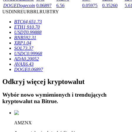
DOGE
Dogecoin
0.06897
6.56
0.05975
0.35260
5.6
USD
INR
EUR
BRL
RUB
TRY
BTC
64,651.73
ETH
1,910.70
USDT
0.99888
Blokady BTR
BNB
592.31
XRP
1.04
Ekskluzywne inwestycje dla posiadaczy BTR
SOL
73.37
USDC
0.99968
ADA
0.20052
AVAX
6.43
DOGE
0.06897
Odkryj więcej kryptowalut
Wybór nowo wymienionych i trendujących
kryptowalut na
Bitrue
.
Pożyczki
Usługa pożyczek wspieranych kryptowalutami
AMZNX