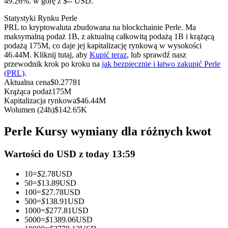
49.26%. w górę z $-- USD.
Kontrakty terminowe na USDC
Statystyki Rynku Perle
Kontrakty futures wykorzystujące USDC jako zabezpieczenie
PRL to kryptowaluta zbudowana na blockchainie Perle. Ma
maksymalną podaż 1B, z aktualną całkowitą podażą 1B i krążącą
podażą 175M, co daje jej kapitalizację rynkową w wysokości
46.44M. Kliknij tutaj, aby
Kupić teraz
, lub sprawdź nasz
przewodnik krok po kroku na
jak bezpiecznie i łatwo zakupić Perle
(PRL)
.
Aktualna cena
$
0.27781
Krążąca podaż
175M
Kapitalizacja rynkowa
$
46.44M
Wolumen (24h)
$
142.65K
Kopiowanie Transakcji
Perle Kursy wymiany dla różnych kwot
Dołącz do najlepszych traderów
Wartości do USD z today 13:59
10
=
$
2.78
USD
50
=
$
13.89
USD
100
=
$
27.78
USD
500
=
$
138.91
USD
1000
=
$
277.81
USD
5000
=
$
1389.06
USD