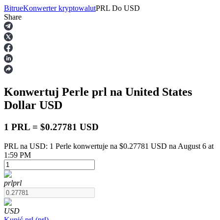
Bitrue
Konwerter kryptowalut
PRL
Do
USD
Share
Kontrakty terminowe
Konwertuj Perle
prl
na United States
Dollar
USD
1 PRL = $0.27781 USD
PRL na USD: 1 Perle konwertuje na $0.27781 USD na August 6 at
Kontrakty terminowe na USDT
1:59 PM
Kontrakty futures wykorzystujące USDT jako zabezpieczenie
prl
prl
USD
Kupić
prl
(
prl
)