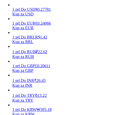
1
prl
Do
USD
$
0.27781
Kup za USD
Zarabiać
1
prl
Do
EUR
€
0.24066
Kup za EUR
1
prl
Do
BRL
R$
1.42
Kup za BRL
1
prl
Do
RUB
₽
22.62
Kup za RUB
1
prl
Do
GBP
£
0.20611
Kup za GBP
Mocna Świnka
1
prl
Do
INR
₹
26.45
Codziennie zdobywaj konkurencyjne nagrody
Kup za INR
1
prl
Do
TRY
₺
13.22
Kup za TRY
1
prl
Do
KRW
₩
395.18
Kup za KRW