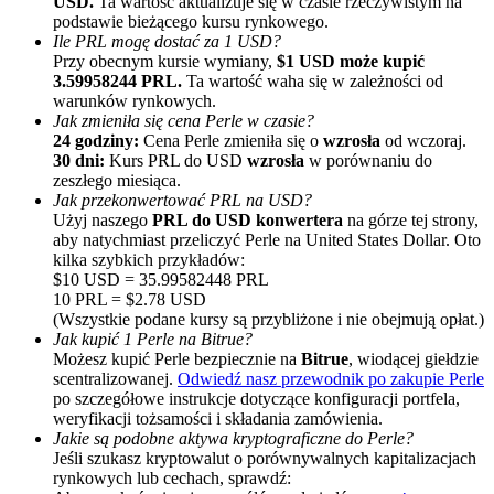
USD.
Ta wartość aktualizuje się w czasie rzeczywistym na
podstawie bieżącego kursu rynkowego.
Ile PRL mogę dostać za 1 USD?
Przy obecnym kursie wymiany,
$1 USD może kupić
3.59958244 PRL.
Ta wartość waha się w zależności od
warunków rynkowych.
Jak zmieniła się cena Perle w czasie?
24 godziny:
Cena Perle zmieniła się o
wzrosła
od wczoraj.
30 dni:
Kurs PRL do USD
wzrosła
w porównaniu do
zeszłego miesiąca.
Polecaj
Jak przekonwertować PRL na USD?
Użyj naszego
PRL do USD konwertera
na górze tej strony,
Zaproś przyjaciela, aby otrzymać nagrody pieniężne
aby natychmiast przeliczyć Perle na United States Dollar. Oto
kilka szybkich przykładów:
Deposit CASHCAT & Win
$10 USD = 35.99582448 PRL
10 PRL = $2.78 USD
(Wszystkie podane kursy są przybliżone i nie obejmują opłat.)
Jak kupić 1 Perle na Bitrue?
Możesz kupić Perle bezpiecznie na
Bitrue
, wiodącej giełdzie
scentralizowanej.
Odwiedź nasz przewodnik po zakupie Perle
po szczegółowe instrukcje dotyczące konfiguracji portfela,
weryfikacji tożsamości i składania zamówienia.
Jakie są podobne aktywa kryptograficzne do Perle?
Jeśli szukasz kryptowalut o porównywalnych kapitalizacjach
rynkowych lub cechach, sprawdź: