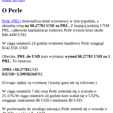
O Perle
Perle (PRL)
doświadcza trend wzrostowy w tym tygodniu, z
Kontrakty terminowe COIN-M
aktualną ceną
na $0.27781 USD za PRL
. Z krążącą podażą 175M
PRL, całkowita kapitalizacja rynkowa Perle wynosi teraz około
Kontrakty terminowe na kryptowaluty
$46.44M USD.
W ciągu ostatnich 24 godzin wolumen handlowy Perle osiągnął
$142.65K USD
TradFi
Obecnie,
PRL do USD
kurs wymiany
wynosi $0.27781 USD za 1
Instrumenty pochodne na akcje, forex, metale szlachetne i
PRL
. To oznacza:
towary
1
PRL
=
$
0.27781
USD
$
1
USD
=
3.59958244
PRL
(Uwaga: opłaty za wymianę i koszty gazu nie są wliczone.)
W ciągu ostatnich 7 dni cena Perle zmieniła się o wzrosło o
25.11%.
W ciągu ostatnich 24 godzin kurs wahał się o 5.92%,
osiągając maksimum $0 USD i minimum $0 USD.
W porównaniu do zeszłego miesiąca Perle zmienił się o wzrosła o