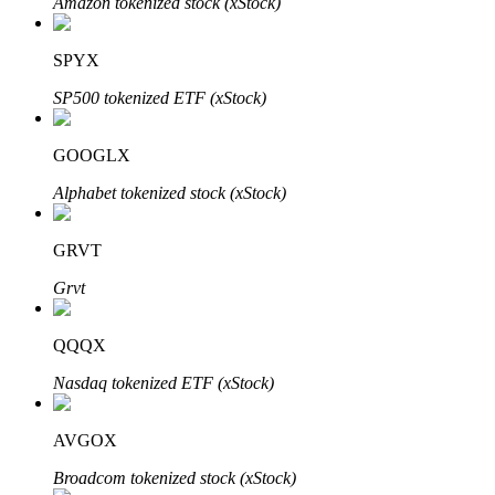
Amazon tokenized stock (xStock)
SPYX
SP500 tokenized ETF (xStock)
GOOGLX
Automatyczna inwestycja
Alphabet tokenized stock (xStock)
Zdobądź długoterminowy zysk i elastyczne zainteresowania
GRVT
Grvt
QQQX
Nasdaq tokenized ETF (xStock)
Naucz się stakingu
AVGOX
Dowiedz się, jak uzyskać dochód pasywny
Broadcom tokenized stock (xStock)