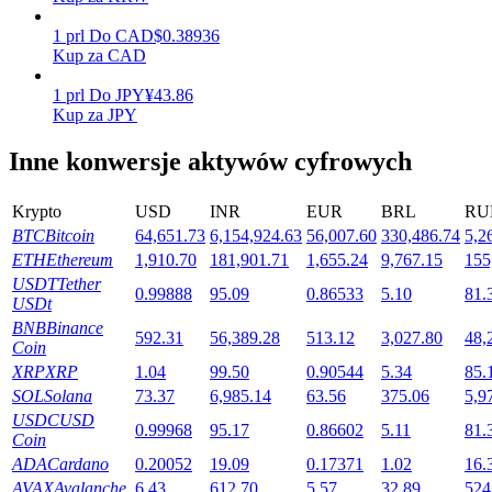
1
prl
Do
CAD
$
0.38936
Kup za CAD
Stawianie
1
prl
Do
JPY
¥
43.86
Kup za JPY
Wysokie zyski i natychmiastowy dostęp
Inne konwersje aktywów cyfrowych
Krypto
USD
INR
EUR
BRL
RU
BTC
Bitcoin
64,651.73
6,154,924.63
56,007.60
330,486.74
5,2
ETH
Ethereum
1,910.70
181,901.71
1,655.24
9,767.15
155
USDT
Tether
0.99888
95.09
0.86533
5.10
81.
USDt
BNB
Binance
592.31
56,389.28
513.12
3,027.80
48,
Launchpool
Coin
XRP
XRP
1.04
99.50
0.90544
5.34
85.
Elastyczne stawianie zakładów, aby zarabiać na popularnych
SOL
Solana
73.37
6,985.14
63.56
375.06
5,9
tokenach
USDC
USD
0.99968
95.17
0.86602
5.11
81.
Coin
ADA
Cardano
0.20052
19.09
0.17371
1.02
16.
AVAX
Avalanche
6.43
612.70
5.57
32.89
524