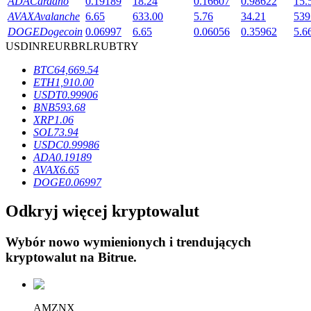
ADA
Cardano
0.19189
18.24
0.16607
0.98622
15.
AVAX
Avalanche
6.65
633.00
5.76
34.21
539
DOGE
Dogecoin
0.06997
6.65
0.06056
0.35962
5.6
USD
INR
EUR
BRL
RUB
TRY
BTC
64,669.54
Blokady BTR
ETH
1,910.00
USDT
0.99906
Ekskluzywne inwestycje dla posiadaczy BTR
BNB
593.68
XRP
1.06
SOL
73.94
USDC
0.99986
ADA
0.19189
AVAX
6.65
DOGE
0.06997
Odkryj więcej kryptowalut
Wybór nowo wymienionych i trendujących
Pożyczki
kryptowalut na
Bitrue
.
Usługa pożyczek wspieranych kryptowalutami
AMZNX