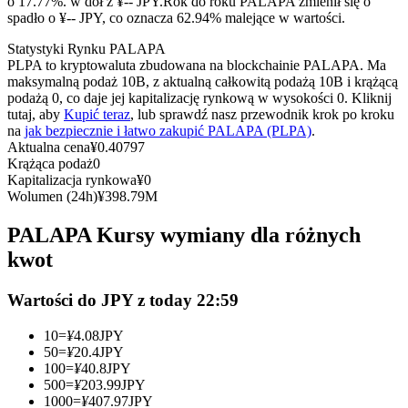
o 17.77%. w dół z ¥-- JPY.
Rok do roku PALAPA zmienił się o
Kontrakty terminowe na USDC
spadło o ¥-- JPY, co oznacza 62.94% malejące w wartości.
Kontrakty futures wykorzystujące USDC jako zabezpieczenie
Statystyki Rynku PALAPA
PLPA to kryptowaluta zbudowana na blockchainie PALAPA. Ma
maksymalną podaż 10B, z aktualną całkowitą podażą 10B i krążącą
podażą 0, co daje jej kapitalizację rynkową w wysokości 0. Kliknij
tutaj, aby
Kupić teraz
, lub sprawdź nasz przewodnik krok po kroku
na
jak bezpiecznie i łatwo zakupić PALAPA (PLPA)
.
Aktualna cena
¥
0.40797
Krążąca podaż
0
Kapitalizacja rynkowa
¥
0
Wolumen (24h)
¥
398.79M
Kopiowanie Transakcji
PALAPA Kursy wymiany dla różnych
Dołącz do najlepszych traderów
kwot
Wartości do JPY z today 22:59
10
=
¥
4.08
JPY
50
=
¥
20.4
JPY
100
=
¥
40.8
JPY
500
=
¥
203.99
JPY
1000
=
¥
407.97
JPY