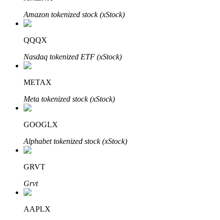
Amazon tokenized stock (xStock)
QQQX
Nasdaq tokenized ETF (xStock)
Automatyczna inwestycja
METAX
Zdobądź długoterminowy zysk i elastyczne zainteresowania
Meta tokenized stock (xStock)
GOOGLX
Alphabet tokenized stock (xStock)
GRVT
Grvt
Naucz się stakingu
Dowiedz się, jak uzyskać dochód pasywny
AAPLX