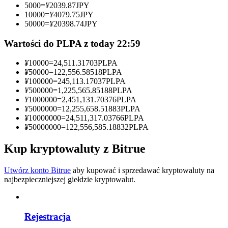
5000
=
¥
2039.87
JPY
10000
=
¥
4079.75
JPY
Zostań traderem kopiującym
50000
=
¥
20398.74
JPY
Ciesz się podziałem zysków i prowizjami z kopiowania
Wartości do PLPA z today 22:59
transakcji
¥
10000
=
24,511.31703
PLPA
¥
50000
=
122,556.58518
PLPA
¥
100000
=
245,113.17037
PLPA
¥
500000
=
1,225,565.85188
PLPA
¥
1000000
=
2,451,131.70376
PLPA
¥
5000000
=
12,255,658.51883
PLPA
¥
10000000
=
24,511,317.03766
PLPA
¥
50000000
=
122,556,585.18832
PLPA
Kup kryptowaluty z Bitrue
Informacja
Analiza Big Data, w tym informacje handlowe itp.
Utwórz konto Bitrue
aby kupować i sprzedawać kryptowaluty na
najbezpieczniejszej giełdzie kryptowalut.
Rejestracja