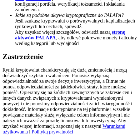
konfiguracji portfela, weryfikacji tożsamości i składania
Deposit CASHCAT & Win
zamówienia.
Jakie są podobne aktywa kryptograficzne do PALAPA?
Share 500000 CASHCAT prize pool
Jeśli szukasz kryptowalut o porównywalnych kapitalizacjach
rynkowych lub cechach, sprawdź:
Aby uzyskać więcej szczegółów, odwiedź naszą
stronę
aktywów PALAPA
, aby odkryć pokrewne monety i altcoiny
według kategorii lub wydajności.
Exclusive for BitMart Users
Zastrzeżenie
Register & Trade to Win 500,000 USDT
Rynki kryptowalut charakteryzują się dużą zmiennością i mogą
doświadczyć szybkich wahań cen. Ponosisz wyłączną
odpowiedzialność za swoje decyzje inwestycyjne, a Bitrue nie
Precious Metals Trading Carnival
ponosi odpowiedzialności za jakiekolwiek straty, które możesz
ponieść. Opieramy się na źródłach zewnętrznych w zakresie cen i
Trade Gold & Silver · 33,333 USDT Bonus
innych danych związanych z kryptowalutami wymienionymi
powyżej i nie ponosimy odpowiedzialności za ich wiarygodność i
dokładność. Informacje udostępniane na tej platformie i wszelkie
powiązane materiały służą wyłącznie celom informacyjnym i nie
należy ich uważać za poradę finansową lub inwestycyjną. Aby
USDT New User Exclusive 10% APR
uzyskać więcej informacji, zapoznaj się z naszymi
Warunkami
użytkowania
i
Polityką prywatności
.
USDT Flexible Staking | Daily Rewards