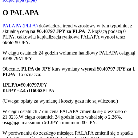
O PALAPA
PALAPA (PLPA)
doświadcza trend wzrostowy w tym tygodniu, z
Kontrakty terminowe COIN-M
aktualną ceną
na ¥0.40797 JPY za PLPA
. Z krążącą podażą 0
PLPA, całkowita kapitalizacja rynkowa PALAPA wynosi teraz
Kontrakty terminowe na kryptowaluty
około ¥0 JPY.
W ciągu ostatnich 24 godzin wolumen handlowy PALAPA osiągnął
¥398.79M JPY
TradFi
Obecnie,
PLPA do JPY
kurs wymiany
wynosi ¥0.40797 JPY za 1
Instrumenty pochodne na akcje, forex, metale szlachetne i
PLPA
. To oznacza:
towary
1
PLPA
=
¥
0.40797
JPY
¥
1
JPY
=
2.45116062
PLPA
(Uwaga: opłaty za wymianę i koszty gazu nie są wliczone.)
W ciągu ostatnich 7 dni cena PALAPA zmieniła się o wzrosło o
21.02%.
W ciągu ostatnich 24 godzin kurs wahał się o 2.26%,
osiągając maksimum ¥0 JPY i minimum ¥0 JPY.
W porównaniu do zeszłego miesiąca PALAPA zmienił się o spadła