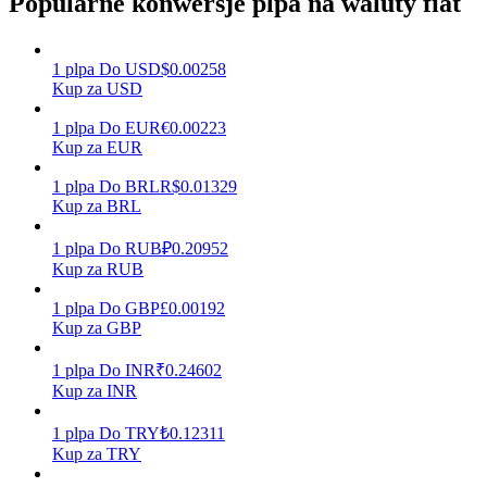
Popularne konwersje plpa na waluty fiat
1
plpa
Do
USD
$
0.00258
Zarabiać
Kup za USD
1
plpa
Do
EUR
€
0.00223
Kup za EUR
1
plpa
Do
BRL
R$
0.01329
Kup za BRL
1
plpa
Do
RUB
₽
0.20952
Kup za RUB
Mocna Świnka
1
plpa
Do
GBP
£
0.00192
Kup za GBP
Codziennie zdobywaj konkurencyjne nagrody
1
plpa
Do
INR
₹
0.24602
Kup za INR
1
plpa
Do
TRY
₺
0.12311
Kup za TRY