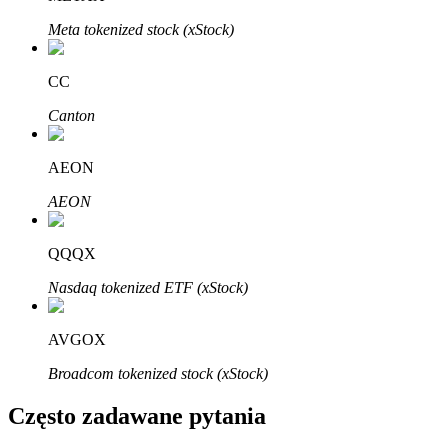
Bitrue
AI
Meta tokenized stock (xStock)
CC
Canton
AEON
Bitruści Partnerzy
AEON
QQQX
Nasdaq tokenized ETF (xStock)
AVGOX
Broadcom tokenized stock (xStock)
Afiliaci Bitrue
Często zadawane pytania
Aż do 65% prowizji!