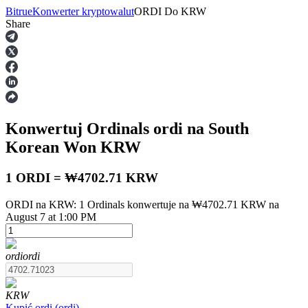
Bitrue
Konwerter kryptowalut
ORDI
Do
KRW
Share
Kontrakty terminowe
Konwertuj Ordinals
ordi
na South
Korean Won
KRW
1 ORDI = ₩4702.71 KRW
ORDI na KRW: 1 Ordinals konwertuje na ₩4702.71 KRW na
Kontrakty terminowe na USDT
August 7 at 1:00 PM
Kontrakty futures wykorzystujące USDT jako zabezpieczenie
ordi
ordi
KRW
Kupić
ordi
(
ordi
)