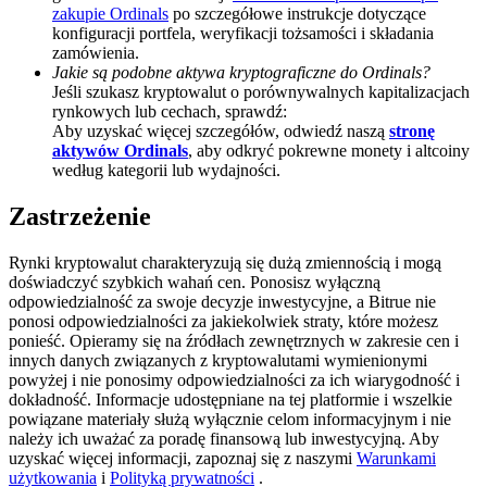
zakupie Ordinals
po szczegółowe instrukcje dotyczące
BTC Welcome Rewards
konfiguracji portfela, weryfikacji tożsamości i składania
zamówienia.
Deposit & Trade BTC to Share 25000 USDT prize pool!
Jakie są podobne aktywa kryptograficzne do Ordinals?
Jeśli szukasz kryptowalut o porównywalnych kapitalizacjach
rynkowych lub cechach, sprawdź:
Aby uzyskać więcej szczegółów, odwiedź naszą
stronę
aktywów Ordinals
, aby odkryć pokrewne monety i altcoiny
Deposit CASHCAT & Win
według kategorii lub wydajności.
Share 500000 CASHCAT prize pool
Zastrzeżenie
Rynki kryptowalut charakteryzują się dużą zmiennością i mogą
doświadczyć szybkich wahań cen. Ponosisz wyłączną
Exclusive for BitMart Users
odpowiedzialność za swoje decyzje inwestycyjne, a Bitrue nie
ponosi odpowiedzialności za jakiekolwiek straty, które możesz
Register & Trade to Win 500,000 USDT
ponieść. Opieramy się na źródłach zewnętrznych w zakresie cen i
innych danych związanych z kryptowalutami wymienionymi
powyżej i nie ponosimy odpowiedzialności za ich wiarygodność i
dokładność. Informacje udostępniane na tej platformie i wszelkie
powiązane materiały służą wyłącznie celom informacyjnym i nie
Precious Metals Trading Carnival
należy ich uważać za poradę finansową lub inwestycyjną. Aby
uzyskać więcej informacji, zapoznaj się z naszymi
Warunkami
Trade Gold & Silver · 33,333 USDT Bonus
użytkowania
i
Polityką prywatności
.