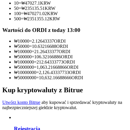
10
=
₩
47027.1
KRW
50
=
₩
235135.51
KRW
Zostań traderem kopiującym
100
=
₩
470271.02
KRW
500
=
₩
2351355.12
KRW
Ciesz się podziałem zysków i prowizjami z kopiowania
transakcji
Wartości do ORDI z today 13:00
₩
10000
=
2.12643337
ORDI
₩
50000
=
10.63216688
ORDI
₩
100000
=
21.26433377
ORDI
₩
500000
=
106.32166886
ORDI
₩
1000000
=
212.64333773
ORDI
₩
5000000
=
1,063.21668866
ORDI
₩
10000000
=
2,126.43337733
ORDI
₩
50000000
=
10,632.16688666
ORDI
Informacja
Kup kryptowaluty z Bitrue
Analiza Big Data, w tym informacje handlowe itp.
Utwórz konto Bitrue
aby kupować i sprzedawać kryptowaluty na
najbezpieczniejszej giełdzie kryptowalut.
Rejestracja