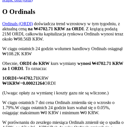
O Ordinals
Ordinals (ORDI)
doświadcza trend wzrostowy w tym tygodniu, z
Kontrakty terminowe COIN-M
aktualną ceną
na ₩4702.71 KRW za ORDI
. Z krążącą podażą
21M ORDI, całkowita kapitalizacja rynkowa Ordinals wynosi teraz
Kontrakty terminowe na kryptowaluty
około ₩98.56B KRW.
W ciągu ostatnich 24 godzin wolumen handlowy Ordinals osiągnął
₩108.2K KRW
TradFi
Obecnie,
ORDI do KRW
kurs wymiany
wynosi ₩4702.71 KRW
Instrumenty pochodne na akcje, forex, metale szlachetne i
za 1 ORDI
. To oznacza:
towary
1
ORDI
=
₩
4702.71
KRW
₩
1
KRW
=
0.00021264
ORDI
(Uwaga: opłaty za wymianę i koszty gazu nie są wliczone.)
W ciągu ostatnich 7 dni cena Ordinals zmieniła się o wzrosło o
1.79%.
W ciągu ostatnich 24 godzin kurs wahał się o 0.05%,
osiągając maksimum ₩0 KRW i minimum ₩0 KRW.
W porównaniu do zeszłego miesiąca Ordinals zmienił się o spadła o