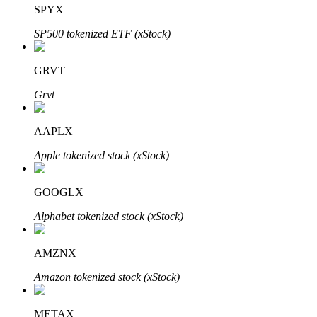
SPYX
SP500 tokenized ETF (xStock)
GRVT
Grvt
Automatyczna inwestycja
Zdobądź długoterminowy zysk i elastyczne zainteresowania
AAPLX
Apple tokenized stock (xStock)
GOOGLX
Alphabet tokenized stock (xStock)
AMZNX
Naucz się stakingu
Amazon tokenized stock (xStock)
Dowiedz się, jak uzyskać dochód pasywny
METAX