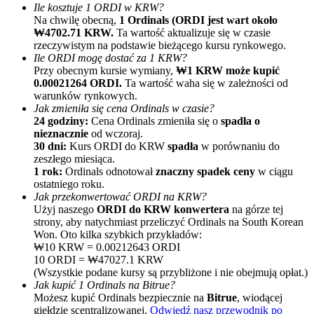
Ile kosztuje 1 ORDI w KRW?
Na chwilę obecną,
1 Ordinals (ORDI jest wart około
₩4702.71 KRW.
Ta wartość aktualizuje się w czasie
rzeczywistym na podstawie bieżącego kursu rynkowego.
Ile ORDI mogę dostać za 1 KRW?
Przy obecnym kursie wymiany,
₩1 KRW może kupić
0.00021264 ORDI.
Ta wartość waha się w zależności od
warunków rynkowych.
Jak zmieniła się cena Ordinals w czasie?
Polecaj
24 godziny:
Cena Ordinals zmieniła się o
spadła o
nieznacznie
od wczoraj.
Zaproś przyjaciela, aby otrzymać nagrody pieniężne
30 dni:
Kurs ORDI do KRW
spadła
w porównaniu do
zeszłego miesiąca.
BTC Welcome Rewards
1 rok:
Ordinals odnotował
znaczny spadek ceny
w ciągu
ostatniego roku.
Jak przekonwertować ORDI na KRW?
Użyj naszego
ORDI do KRW konwertera
na górze tej
strony, aby natychmiast przeliczyć Ordinals na South Korean
Won. Oto kilka szybkich przykładów:
₩10 KRW = 0.00212643 ORDI
10 ORDI = ₩47027.1 KRW
(Wszystkie podane kursy są przybliżone i nie obejmują opłat.)
Jak kupić 1 Ordinals na Bitrue?
Możesz kupić Ordinals bezpiecznie na
Bitrue
, wiodącej
giełdzie scentralizowanej.
Odwiedź nasz przewodnik po