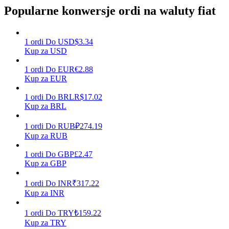
Popularne konwersje ordi na waluty fiat
Zarabiać
1
ordi
Do
USD
$
3.34
Kup za USD
1
ordi
Do
EUR
€
2.88
Kup za EUR
1
ordi
Do
BRL
R$
17.02
Kup za BRL
1
ordi
Do
RUB
₽
274.19
Kup za RUB
Mocna Świnka
1
ordi
Do
GBP
£
2.47
Codziennie zdobywaj konkurencyjne nagrody
Kup za GBP
1
ordi
Do
INR
₹
317.22
Kup za INR
1
ordi
Do
TRY
₺
159.22
Kup za TRY