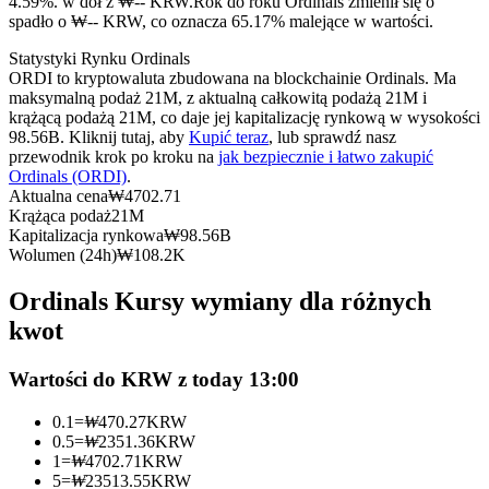
4.59%. w dół z ₩-- KRW.
Rok do roku Ordinals zmienił się o
Kontrakty terminowe na USDC
spadło o ₩-- KRW, co oznacza 65.17% malejące w wartości.
Kontrakty futures wykorzystujące USDC jako zabezpieczenie
Statystyki Rynku Ordinals
ORDI to kryptowaluta zbudowana na blockchainie Ordinals. Ma
maksymalną podaż 21M, z aktualną całkowitą podażą 21M i
krążącą podażą 21M, co daje jej kapitalizację rynkową w wysokości
98.56B. Kliknij tutaj, aby
Kupić teraz
, lub sprawdź nasz
przewodnik krok po kroku na
jak bezpiecznie i łatwo zakupić
Ordinals (ORDI)
.
Aktualna cena
₩
4702.71
Krążąca podaż
21M
Kapitalizacja rynkowa
₩
98.56B
Wolumen (24h)
₩
108.2K
Kopiowanie Transakcji
Ordinals Kursy wymiany dla różnych
Dołącz do najlepszych traderów
kwot
Wartości do KRW z today 13:00
0.1
=
₩
470.27
KRW
0.5
=
₩
2351.36
KRW
1
=
₩
4702.71
KRW
5
=
₩
23513.55
KRW