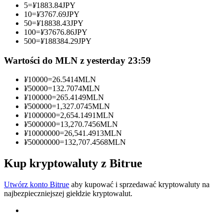
5
=
¥
1883.84
JPY
10
=
¥
3767.69
JPY
Zostań traderem kopiującym
50
=
¥
18838.43
JPY
100
=
¥
37676.86
JPY
Ciesz się podziałem zysków i prowizjami z kopiowania
500
=
¥
188384.29
JPY
transakcji
Wartości do MLN z yesterday 23:59
¥
10000
=
26.5414
MLN
¥
50000
=
132.7074
MLN
¥
100000
=
265.4149
MLN
¥
500000
=
1,327.0745
MLN
¥
1000000
=
2,654.1491
MLN
¥
5000000
=
13,270.7456
MLN
¥
10000000
=
26,541.4913
MLN
¥
50000000
=
132,707.4568
MLN
Informacja
Analiza Big Data, w tym informacje handlowe itp.
Kup kryptowaluty z Bitrue
Utwórz konto Bitrue
aby kupować i sprzedawać kryptowaluty na
najbezpieczniejszej giełdzie kryptowalut.