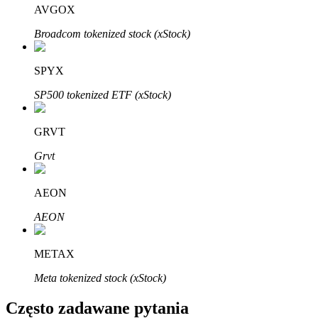
Bitrue
AI
AVGOX
Broadcom tokenized stock (xStock)
SPYX
SP500 tokenized ETF (xStock)
Bitruści Partnerzy
GRVT
Grvt
AEON
AEON
METAX
Afiliaci Bitrue
Meta tokenized stock (xStock)
Aż do 65% prowizji!
Często zadawane pytania