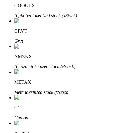
GOOGLX
Alphabet tokenized stock (xStock)
GRVT
Grvt
Automatyczna inwestycja
Zdobądź długoterminowy zysk i elastyczne zainteresowania
AMZNX
Amazon tokenized stock (xStock)
METAX
Meta tokenized stock (xStock)
CC
Naucz się stakingu
Canton
Dowiedz się, jak uzyskać dochód pasywny