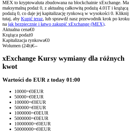
Kontrakty terminowe na USDC
MEX to kryptowaluta zbudowana na blockchainie xExchange. Ma
maksymalną podaż 0, z aktualną całkowitą podażą 4.01T i krążącą
Kontrakty futures wykorzystujące USDC jako zabezpieczenie
podażą 0, co daje jej kapitalizację rynkową w wysokości 0. Kliknij
tutaj, aby
Kupić teraz
, lub sprawdź nasz przewodnik krok po kroku
na
jak bezpiecznie i łatwo zakupić xExchange (MEX)
.
Aktualna cena
€
0
Krążąca podaż
0
Kapitalizacja rynkowa
€
0
Wolumen (24h)
€
--
xExchange Kursy wymiany dla różnych
kwot
Kopiowanie Transakcji
Wartości do EUR z today 01:00
Dołącz do najlepszych traderów
10000
=
€
0
EUR
50000
=
€
0
EUR
100000
=
€
0
EUR
500000
=
€
0
EUR
1000000
=
€
0
EUR
5000000
=
€
0
EUR
10000000
=
€
0
EUR
50000000
=
€
0
EUR