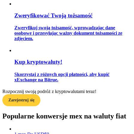
Zweryfikować Twoją tożsamość
Przewodnik
Zweryfikuj swoją tożsamość, wprowadzając dane
osobowe i przesyłając ważny dokument tożsamości ze
Przewodnik dla początkujących dotyczący kontraktów futures
zdjęciem.
Kup kryptowaluty!
Skorzystaj z różnych opcji płatności, aby kupić
xExchange na Bitrue.
Rozpocznij swoją podróż z kryptowalutami teraz!
Strategie handlowe
Zarejestruj się
Dowiedz się, jak zachować rentowność
Popularne konwersje mex na waluty fiat