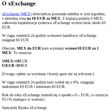
O xExchange
xExchange (MEX)
doświadcza pozostała stabilna w tym tygodniu,
z aktualną ceną
na €0 EUR za MEX
. Z krążącą podażą 0 MEX,
Kontrakty terminowe COIN-M
całkowita kapitalizacja rynkowa xExchange wynosi teraz około €0
EUR.
Kontrakty terminowe na kryptowaluty
W ciągu ostatnich 24 godzin wolumen handlowy xExchange
osiągnął €0 EUR
Obecnie,
MEX do EUR
kurs wymiany
wynosi €0 EUR za 1
TradFi
MEX
. To oznacza:
Instrumenty pochodne na akcje, forex, metale szlachetne i
1
MEX
=
€
0
EUR
towary
€
1
EUR
=
0
MEX
(Uwaga: opłaty za wymianę i koszty gazu nie są wliczone.)
W ciągu ostatnich 24 godzin kurs wahał się o 0%, osiągając
maksimum €0 EUR i minimum €0 EUR.
Rok do roku xExchange zmienił się o spadło o €-- EUR, co oznacza
93.1% malejące w wartości.
Statystyki Rynku xExchange