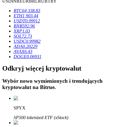
USD
INR
EUR
BRL
RUB
TRY
BTC
64,338.83
ETH
1,903.44
USDT
0.99912
BNB
592.96
XRP
1.03
Blokady BTR
SOL
72.73
USDC
0.99982
Ekskluzywne inwestycje dla posiadaczy BTR
ADA
0.20229
AVAX
6.43
DOGE
0.06931
Odkryj więcej kryptowalut
Wybór nowo wymienionych i trendujących
kryptowalut na
Bitrue
.
Pożyczki
SPYX
Usługa pożyczek wspieranych kryptowalutami
SP500 tokenized ETF (xStock)