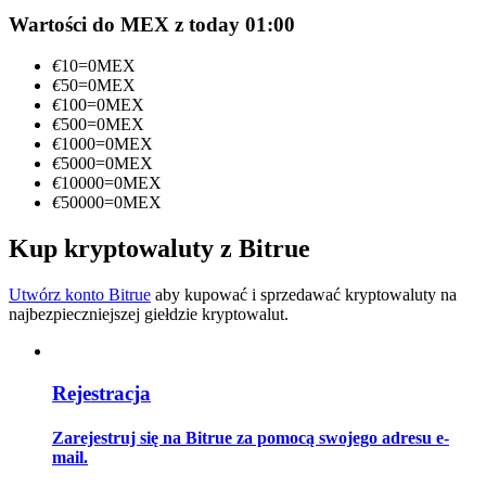
Wartości do MEX z today 01:00
Zostań traderem kopiującym
€
10
=
0
MEX
Ciesz się podziałem zysków i prowizjami z kopiowania
€
50
=
0
MEX
transakcji
€
100
=
0
MEX
€
500
=
0
MEX
€
1000
=
0
MEX
€
5000
=
0
MEX
€
10000
=
0
MEX
€
50000
=
0
MEX
Kup kryptowaluty z Bitrue
Utwórz konto Bitrue
aby kupować i sprzedawać kryptowaluty na
Informacja
najbezpieczniejszej giełdzie kryptowalut.
Analiza Big Data, w tym informacje handlowe itp.
Rejestracja
Zarejestruj się na Bitrue za pomocą swojego adresu e-
mail.