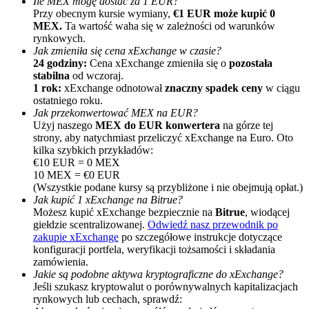
Ile MEX mogę dostać za 1 EUR?
Przy obecnym kursie wymiany,
€1 EUR może kupić 0
MEX.
Ta wartość waha się w zależności od warunków
rynkowych.
Jak zmieniła się cena xExchange w czasie?
24 godziny:
Cena xExchange zmieniła się o
pozostała
stabilna
od wczoraj.
1 rok:
xExchange odnotował
znaczny spadek ceny
w ciągu
ostatniego roku.
Jak przekonwertować MEX na EUR?
Polecaj
Użyj naszego
MEX do EUR konwertera
na górze tej
strony, aby natychmiast przeliczyć xExchange na Euro. Oto
Zaproś przyjaciela, aby otrzymać nagrody pieniężne
kilka szybkich przykładów:
€10 EUR = 0 MEX
Deposit CASHCAT & Win
10 MEX = €0 EUR
(Wszystkie podane kursy są przybliżone i nie obejmują opłat.)
Jak kupić 1 xExchange na Bitrue?
Możesz kupić xExchange bezpiecznie na
Bitrue
, wiodącej
giełdzie scentralizowanej.
Odwiedź nasz przewodnik po
zakupie xExchange
po szczegółowe instrukcje dotyczące
konfiguracji portfela, weryfikacji tożsamości i składania
zamówienia.
Jakie są podobne aktywa kryptograficzne do xExchange?
Jeśli szukasz kryptowalut o porównywalnych kapitalizacjach
rynkowych lub cechach, sprawdź: