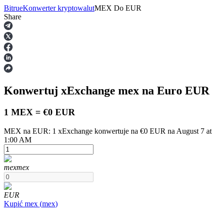
Bitrue
Konwerter kryptowalut
MEX
Do
EUR
Share
Kontrakty terminowe
Konwertuj xExchange
mex
na Euro
EUR
1 MEX = €0 EUR
MEX na EUR: 1 xExchange konwertuje na €0 EUR na August 7 at
1:00 AM
Kontrakty terminowe na USDT
Kontrakty futures wykorzystujące USDT jako zabezpieczenie
mex
mex
EUR
Kupić
mex
(
mex
)