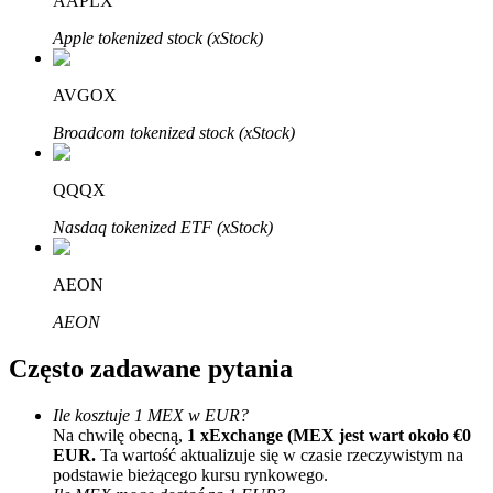
AAPLX
Bitrue
AI
Apple tokenized stock (xStock)
AVGOX
Broadcom tokenized stock (xStock)
QQQX
Bitruści Partnerzy
Nasdaq tokenized ETF (xStock)
AEON
AEON
Często zadawane pytania
Ile kosztuje 1 MEX w EUR?
Afiliaci Bitrue
Na chwilę obecną,
1 xExchange (MEX jest wart około €0
Aż do 65% prowizji!
EUR.
Ta wartość aktualizuje się w czasie rzeczywistym na
podstawie bieżącego kursu rynkowego.