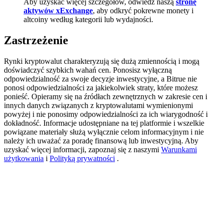
Aby uzyskać więcej szczegółów, odwiedź naszą
stronę
aktywów xExchange
, aby odkryć pokrewne monety i
Deposit CASHCAT & Win
altcoiny według kategorii lub wydajności.
Share 500000 CASHCAT prize pool
Zastrzeżenie
Rynki kryptowalut charakteryzują się dużą zmiennością i mogą
doświadczyć szybkich wahań cen. Ponosisz wyłączną
Exclusive for BitMart Users
odpowiedzialność za swoje decyzje inwestycyjne, a Bitrue nie
ponosi odpowiedzialności za jakiekolwiek straty, które możesz
Register & Trade to Win 500,000 USDT
ponieść. Opieramy się na źródłach zewnętrznych w zakresie cen i
innych danych związanych z kryptowalutami wymienionymi
powyżej i nie ponosimy odpowiedzialności za ich wiarygodność i
dokładność. Informacje udostępniane na tej platformie i wszelkie
Precious Metals Trading Carnival
powiązane materiały służą wyłącznie celom informacyjnym i nie
należy ich uważać za poradę finansową lub inwestycyjną. Aby
Trade Gold & Silver · 33,333 USDT Bonus
uzyskać więcej informacji, zapoznaj się z naszymi
Warunkami
użytkowania
i
Polityką prywatności
.
USDT New User Exclusive 10% APR
USDT Flexible Staking | Daily Rewards