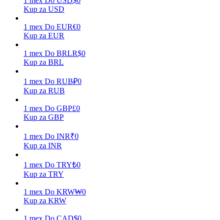
1
mex
Do
USD
$
0
Kup za USD
1
mex
Do
EUR
€
0
Kup za EUR
Zarabiać
1
mex
Do
BRL
R$
0
Kup za BRL
1
mex
Do
RUB
₽
0
Kup za RUB
1
mex
Do
GBP
£
0
Kup za GBP
1
mex
Do
INR
₹
0
Mocna Świnka
Kup za INR
Codziennie zdobywaj konkurencyjne nagrody
1
mex
Do
TRY
₺
0
Kup za TRY
1
mex
Do
KRW
₩
0
Kup za KRW
1
mex
Do
CAD
$
0