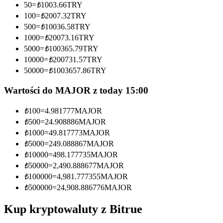
50
=
₺
1003.66
TRY
100
=
₺
2007.32
TRY
Zostań traderem kopiującym
500
=
₺
10036.58
TRY
Ciesz się podziałem zysków i prowizjami z kopiowania
1000
=
₺
20073.16
TRY
transakcji
5000
=
₺
100365.79
TRY
10000
=
₺
200731.57
TRY
50000
=
₺
1003657.86
TRY
Wartości do MAJOR z today 15:00
₺
100
=
4.981777
MAJOR
₺
500
=
24.908886
MAJOR
₺
1000
=
49.817773
MAJOR
₺
5000
=
249.088867
MAJOR
Informacja
₺
10000
=
498.177735
MAJOR
Analiza Big Data, w tym informacje handlowe itp.
₺
50000
=
2,490.888677
MAJOR
₺
100000
=
4,981.777355
MAJOR
₺
500000
=
24,908.886776
MAJOR
Kup kryptowaluty z Bitrue