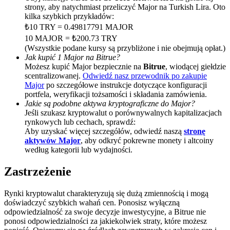
strony, aby natychmiast przeliczyć Major na Turkish Lira. Oto
BTC Welcome Rewards
kilka szybkich przykładów:
₺10 TRY = 0.49817791 MAJOR
Deposit & Trade BTC to Share 25000 USDT prize pool!
10 MAJOR = ₺200.73 TRY
(Wszystkie podane kursy są przybliżone i nie obejmują opłat.)
Jak kupić 1 Major na Bitrue?
Możesz kupić Major bezpiecznie na
Bitrue
, wiodącej giełdzie
scentralizowanej.
Odwiedź nasz przewodnik po zakupie
Deposit CASHCAT & Win
Major
po szczegółowe instrukcje dotyczące konfiguracji
Share 500000 CASHCAT prize pool
portfela, weryfikacji tożsamości i składania zamówienia.
Jakie są podobne aktywa kryptograficzne do Major?
Jeśli szukasz kryptowalut o porównywalnych kapitalizacjach
rynkowych lub cechach, sprawdź:
Aby uzyskać więcej szczegółów, odwiedź naszą
stronę
Exclusive for BitMart Users
aktywów Major
, aby odkryć pokrewne monety i altcoiny
według kategorii lub wydajności.
Register & Trade to Win 500,000 USDT
Zastrzeżenie
Rynki kryptowalut charakteryzują się dużą zmiennością i mogą
Precious Metals Trading Carnival
doświadczyć szybkich wahań cen. Ponosisz wyłączną
odpowiedzialność za swoje decyzje inwestycyjne, a Bitrue nie
Trade Gold & Silver · 33,333 USDT Bonus
ponosi odpowiedzialności za jakiekolwiek straty, które możesz