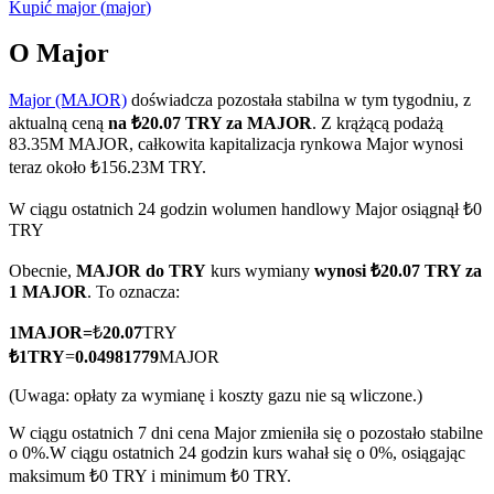
Kupić
major
(
major
)
O Major
Major (MAJOR)
doświadcza pozostała stabilna w tym tygodniu, z
Kontrakty terminowe COIN-M
aktualną ceną
na ₺20.07 TRY za MAJOR
. Z krążącą podażą
Kontrakty terminowe na kryptowaluty
83.35M MAJOR, całkowita kapitalizacja rynkowa Major wynosi
teraz około ₺156.23M TRY.
W ciągu ostatnich 24 godzin wolumen handlowy Major osiągnął ₺0
TradFi
TRY
Instrumenty pochodne na akcje, forex, metale szlachetne i
Obecnie,
MAJOR do TRY
kurs wymiany
wynosi ₺20.07 TRY za
towary
1 MAJOR
. To oznacza:
1
MAJOR
=
₺
20.07
TRY
₺
1
TRY
=
0.04981779
MAJOR
(Uwaga: opłaty za wymianę i koszty gazu nie są wliczone.)
W ciągu ostatnich 7 dni cena Major zmieniła się o pozostało stabilne
o 0%.
W ciągu ostatnich 24 godzin kurs wahał się o 0%, osiągając
maksimum ₺0 TRY i minimum ₺0 TRY.