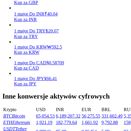
Kup za GBP
1
major
Do
INR
₹
40.04
Kup za INR
Stawianie
1
major
Do
TRY
₺
20.07
Wysokie zyski i natychmiastowy dostęp
Kup za TRY
1
major
Do
KRW
₩
592.5
Kup za KRW
1
major
Do
CAD
$
0.58709
Kup za CAD
1
major
Do
JPY
¥
66.41
Kup za JPY
Launchpool
Inne konwersje aktywów cyfrowych
Elastyczne stawianie zakładów, aby zarabiać na popularnych
tokenach
Krypto
USD
INR
EUR
BRL
RU
BTC
Bitcoin
65,054.53
6,189,207.32
56,275.55
331,602.49
5,3
ETH
Ethereum
1,921.19
182,779.64
1,661.92
9,792.88
158
USDT
Tether