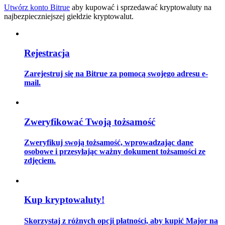
Utwórz konto Bitrue
aby kupować i sprzedawać kryptowaluty na
najbezpieczniejszej giełdzie kryptowalut.
Przewodnik
Rejestracja
Przewodnik dla początkujących dotyczący kontraktów futures
Zarejestruj się na Bitrue za pomocą swojego adresu e-
mail.
Zweryfikować Twoją tożsamość
Zweryfikuj swoją tożsamość, wprowadzając dane
osobowe i przesyłając ważny dokument tożsamości ze
Strategie handlowe
zdjęciem.
Dowiedz się, jak zachować rentowność
Kup kryptowaluty!
Skorzystaj z różnych opcji płatności, aby kupić Major na