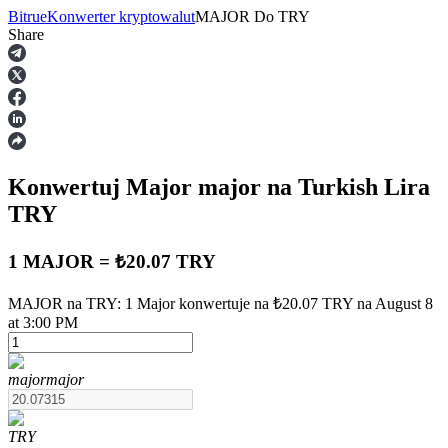
Bitrue
Konwerter kryptowalut
MAJOR
Do
TRY
Share
Kontrakty terminowe
Konwertuj Major
major
na Turkish Lira
TRY
1 MAJOR = ₺20.07 TRY
Kontrakty terminowe na USDT
MAJOR na TRY: 1 Major konwertuje na ₺20.07 TRY na August 8
at 3:00 PM
Kontrakty futures wykorzystujące USDT jako zabezpieczenie
major
major
TRY