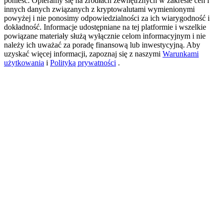
ponieść. Opieramy się na źródłach zewnętrznych w zakresie cen i
innych danych związanych z kryptowalutami wymienionymi
powyżej i nie ponosimy odpowiedzialności za ich wiarygodność i
dokładność. Informacje udostępniane na tej platformie i wszelkie
USDT New User Exclusive 10% APR
powiązane materiały służą wyłącznie celom informacyjnym i nie
należy ich uważać za poradę finansową lub inwestycyjną. Aby
USDT Flexible Staking | Daily Rewards
uzyskać więcej informacji, zapoznaj się z naszymi
Warunkami
użytkowania
i
Polityką prywatności
.
BTC New User Exclusive: 6.5% APR
BTC Flexible Staking | Daily Rewards
Więcej wydarzeń