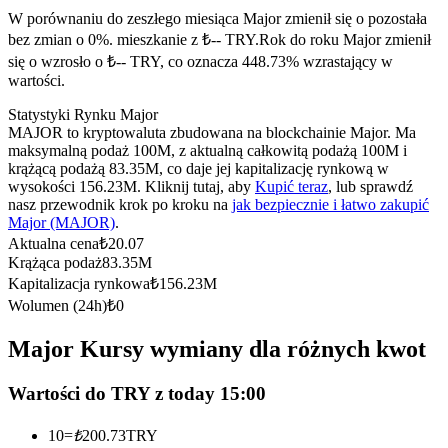
Kontrakty terminowe na USDC
W porównaniu do zeszłego miesiąca Major zmienił się o pozostała
Kontrakty futures wykorzystujące USDC jako zabezpieczenie
bez zmian o 0%. mieszkanie z ₺-- TRY.
Rok do roku Major zmienił
się o wzrosło o ₺-- TRY, co oznacza 448.73% wzrastający w
wartości.
Statystyki Rynku Major
MAJOR to kryptowaluta zbudowana na blockchainie Major. Ma
maksymalną podaż 100M, z aktualną całkowitą podażą 100M i
krążącą podażą 83.35M, co daje jej kapitalizację rynkową w
wysokości 156.23M. Kliknij tutaj, aby
Kupić teraz
, lub sprawdź
nasz przewodnik krok po kroku na
jak bezpiecznie i łatwo zakupić
Major (MAJOR)
.
Kopiowanie Transakcji
Aktualna cena
₺
20.07
Krążąca podaż
83.35M
Dołącz do najlepszych traderów
Kapitalizacja rynkowa
₺
156.23M
Wolumen (24h)
₺
0
Major Kursy wymiany dla różnych kwot
Wartości do TRY z today 15:00
10
=
₺
200.73
TRY