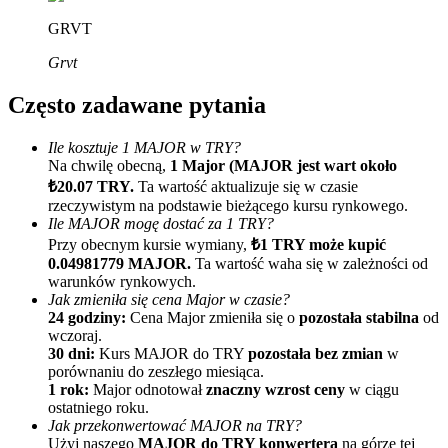
GRVT
Grvt
Często zadawane pytania
Ile kosztuje 1 MAJOR w TRY?
Na chwilę obecną,
1 Major (MAJOR jest wart około
Polecaj
₺20.07 TRY.
Ta wartość aktualizuje się w czasie
Zaproś przyjaciela, aby otrzymać nagrody pieniężne
rzeczywistym na podstawie bieżącego kursu rynkowego.
Ile MAJOR mogę dostać za 1 TRY?
BTC Welcome Rewards
Przy obecnym kursie wymiany,
₺1 TRY może kupić
0.04981779 MAJOR.
Ta wartość waha się w zależności od
warunków rynkowych.
Jak zmieniła się cena Major w czasie?
24 godziny:
Cena Major zmieniła się o
pozostała stabilna
od
wczoraj.
30 dni:
Kurs MAJOR do TRY
pozostała bez zmian
w
porównaniu do zeszłego miesiąca.
1 rok:
Major odnotował
znaczny wzrost ceny
w ciągu
ostatniego roku.
Jak przekonwertować MAJOR na TRY?
Użyj naszego
MAJOR do TRY konwertera
na górze tej