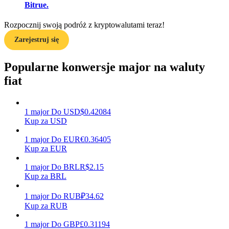
Bitrue.
Rozpocznij swoją podróż z kryptowalutami teraz!
Zarabiać
Zarejestruj się
Popularne konwersje major na waluty
fiat
1
major
Do
USD
$
0.42084
Kup za USD
1
major
Do
EUR
€
0.36405
Mocna Świnka
Kup za EUR
Codziennie zdobywaj konkurencyjne nagrody
1
major
Do
BRL
R$
2.15
Kup za BRL
1
major
Do
RUB
₽
34.62
Kup za RUB
1
major
Do
GBP
£
0.31194