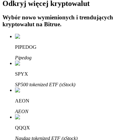
Odkryj więcej kryptowalut
Wybór nowo wymienionych i trendujących
kryptowalut na
Bitrue
.
Automatyczna inwestycja
PIPEDOG
Zdobądź długoterminowy zysk i elastyczne zainteresowania
Pipedog
SPYX
SP500 tokenized ETF (xStock)
AEON
AEON
Naucz się stakingu
QQQX
Dowiedz się, jak uzyskać dochód pasywny
Nasdaq tokenized ETF (xStock)