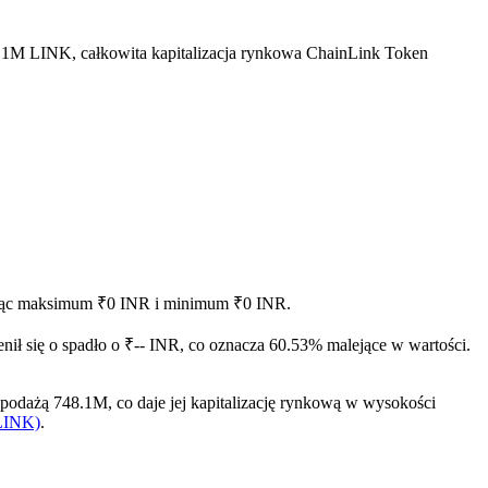
8.1M LINK, całkowita kapitalizacja rynkowa ChainLink Token
gając maksimum ₹0 INR i minimum ₹0 INR.
ił się o spadło o ₹-- INR, co oznacza 60.53% malejące w wartości.
odażą 748.1M, co daje jej kapitalizację rynkową w wysokości
(LINK)
.