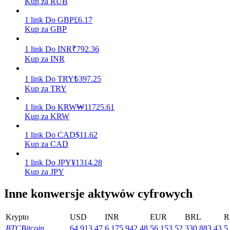
Kup za RUB
Zarabiać
1
link
Do
GBP
£
6.17
Kup za GBP
1
link
Do
INR
₹
792.36
Kup za INR
1
link
Do
TRY
₺
397.25
Kup za TRY
1
link
Do
KRW
₩
11725.61
Kup za KRW
Mocna Świnka
1
link
Do
CAD
$
11.62
Codziennie zdobywaj konkurencyjne nagrody
Kup za CAD
1
link
Do
JPY
¥
1314.28
Kup za JPY
Inne konwersje aktywów cyfrowych
Krypto
USD
INR
EUR
BRL
R
BTC
Bitcoin
64,913.47
6,175,942.48
56,153.52
330,883.43
5