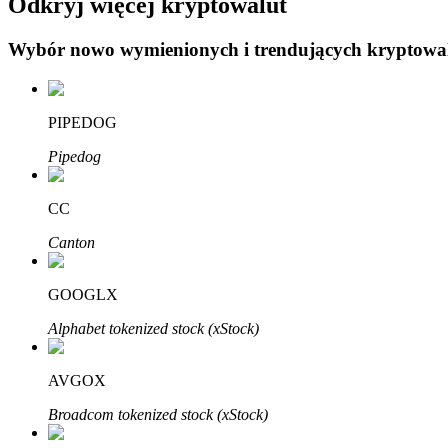
Odkryj więcej kryptowalut
Wybór nowo wymienionych i trendujących kryptowa
Blokady BTR
Ekskluzywne inwestycje dla posiadaczy BTR
PIPEDOG
Pipedog
CC
Canton
GOOGLX
Pożyczki
Alphabet tokenized stock (xStock)
Usługa pożyczek wspieranych kryptowalutami
AVGOX
Broadcom tokenized stock (xStock)