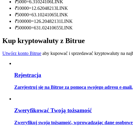
₹
5000
=
6.31024106
LINK
Zostań traderem kopiującym
₹
10000
=
12.62048213
LINK
Ciesz się podziałem zysków i prowizjami z kopiowania transak
₹
50000
=
63.10241065
LINK
₹
100000
=
126.20482131
LINK
₹
500000
=
631.02410655
LINK
Kup kryptowaluty z Bitrue
Utwórz konto Bitrue
aby kupować i sprzedawać kryptowaluty na najbe
Rejestracja
Informacja
Analiza Big Data, w tym informacje handlowe itp.
Zarejestruj się na Bitrue za pomocą swojego adresu e-mail.
Zweryfikować Twoją tożsamość
Zweryfikuj swoją tożsamość, wprowadzając dane osobowe i