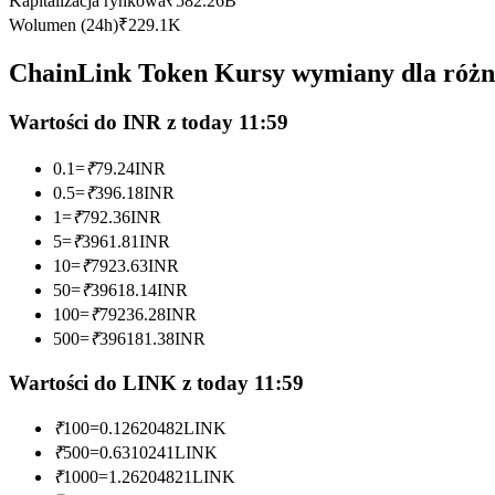
Kapitalizacja rynkowa
₹
582.26B
Kontrakty futures wykorzystujące USDC jako zabezpieczenie
Wolumen (24h)
₹
229.1K
ChainLink Token Kursy wymiany dla różn
Wartości do INR z today 11:59
0.1
=
₹
79.24
INR
0.5
=
₹
396.18
INR
1
=
₹
792.36
INR
5
=
₹
3961.81
INR
Kopiowanie Transakcji
10
=
₹
7923.63
INR
Dołącz do najlepszych traderów
50
=
₹
39618.14
INR
100
=
₹
79236.28
INR
500
=
₹
396181.38
INR
Wartości do LINK z today 11:59
₹
100
=
0.12620482
LINK
₹
500
=
0.6310241
LINK
₹
1000
=
1.26204821
LINK