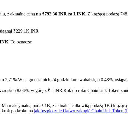
iu, z aktualną ceną
na ₹792.36 INR za LINK
. Z krążącą podażą 74
osiągnął ₹229.1K INR
LINK
. To oznacza:
ry
o o 2.71%.
W ciągu ostatnich 24 godzin kurs wahał się o 0.48%, osią
zrosła o 8.04%. w górę z ₹-- INR.
Rok do roku ChainLink Token zmien
Ma maksymalną podaż 1B, z aktualną całkowitą podażą 1B i krążącą p
k krok po kroku na
jak bezpiecznie i łatwo zakupić ChainLink Token 