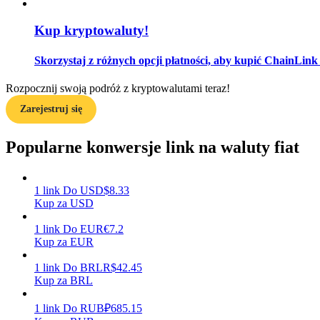
Kup kryptowaluty!
Przewodnik
Przewodnik dla początkujących dotyczący kontraktów futures
Skorzystaj z różnych opcji płatności, aby kupić ChainLink
Rozpocznij swoją podróż z kryptowalutami teraz!
Zarejestruj się
Popularne konwersje link na waluty fiat
1
link
Do
USD
$
8.33
Strategie handlowe
Kup za USD
Dowiedz się, jak zachować rentowność
1
link
Do
EUR
€
7.2
Kup za EUR
1
link
Do
BRL
R$
42.45
Kup za BRL
1
link
Do
RUB
₽
685.15