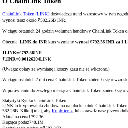
O ChainLink Token
ChainLink Token (LINK)
doświadcza trend wzrostowy w tym tygodn
wynosi teraz około ₹582.26B INR.
Kontrakty terminowe COIN-M
W ciągu ostatnich 24 godzin wolumen handlowy ChainLink Token 
Kontrakty terminowe na kryptowaluty
Obecnie,
LINK do INR
kurs wymiany
wynosi ₹792.36 INR za 1 
1
LINK
=
₹
792.36
INR
TradFi
₹
1
INR
=
0.00126204
LINK
Instrumenty pochodne na akcje, forex, metale szlachetne i towa
(Uwaga: opłaty za wymianę i koszty gazu nie są wliczone.)
W ciągu ostatnich 7 dni cena ChainLink Token zmieniła się o wzrosł
W porównaniu do zeszłego miesiąca ChainLink Token zmienił się o w
Statystyki Rynku ChainLink Token
LINK to kryptowaluta zbudowana na blockchainie ChainLink Token. 
582.26B. Kliknij tutaj, aby
Kupić teraz
, lub sprawdź nasz przewodni
Aktualna cena
₹
792.36
Krążąca podaż
748.1M
Kontrakty terminowe na USDC