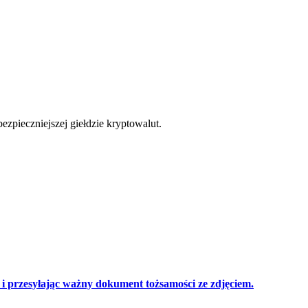
cji
zpieczniejszej giełdzie kryptowalut.
 przesyłając ważny dokument tożsamości ze zdjęciem.