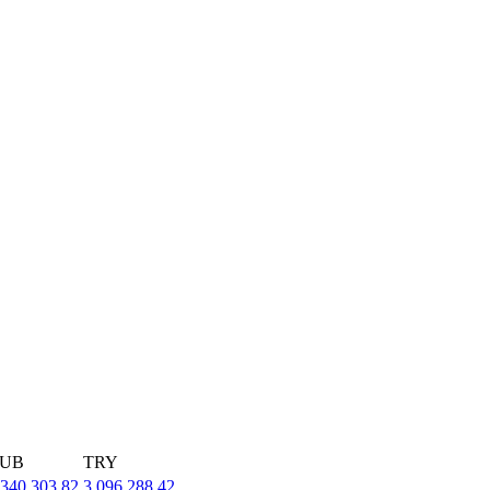
UB
TRY
,340,303.82
3,096,288.42