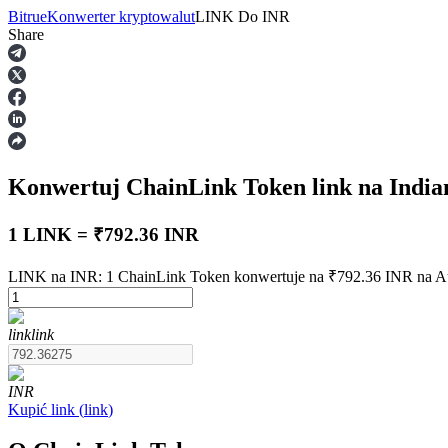
Bitrue
Konwerter kryptowalut
LINK
Do
INR
Share
Kontrakty terminowe
Konwertuj ChainLink Token
link
na Indi
1 LINK = ₹792.36 INR
LINK na INR: 1 ChainLink Token konwertuje na ₹792.36 INR na A
Kontrakty terminowe na USDT
link
link
Kontrakty futures wykorzystujące USDT jako zabezpieczenie
INR
Kupić
link
(
link
)