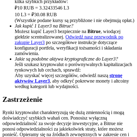
kilka szybkich przykładów:
₽10 RUB = 3.32433546 L3
Deposit CASHCAT & Win
10 L3 = ₽30.08 RUB
Share 500000 CASHCAT prize pool
(Wszystkie podane kursy są przybliżone i nie obejmują opłat.)
Jak kupić 1 Layer3 na Bitrue?
Możesz kupić Layer3 bezpiecznie na
Bitrue
, wiodącej
giełdzie scentralizowanej.
Odwiedź nasz przewodnik po
zakupie Layer3
po szczegółowe instrukcje dotyczące
Exclusive for BitMart Users
konfiguracji portfela, weryfikacji tożsamości i składania
zamówienia.
Register & Trade to Win 500,000 USDT
Jakie są podobne aktywa kryptograficzne do Layer3?
Jeśli szukasz kryptowalut o porównywalnych kapitalizacjach
rynkowych lub cechach, sprawdź:
Aby uzyskać więcej szczegółów, odwiedź naszą
stronę
aktywów Layer3
, aby odkryć pokrewne monety i altcoiny
Precious Metals Trading Carnival
według kategorii lub wydajności.
Trade Gold & Silver · 33,333 USDT Bonus
Zastrzeżenie
Rynki kryptowalut charakteryzują się dużą zmiennością i mogą
doświadczyć szybkich wahań cen. Ponosisz wyłączną
USDT New User Exclusive 10% APR
odpowiedzialność za swoje decyzje inwestycyjne, a Bitrue nie
ponosi odpowiedzialności za jakiekolwiek straty, które możesz
USDT Flexible Staking | Daily Rewards
ponieść. Opieramy się na źródłach zewnętrznych w zakresie cen i