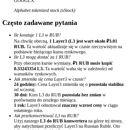
GOOGLX
Alphabet tokenized stock (xStock)
Często zadawane pytania
Ile kosztuje 1 L3 w RUB?
Na chwilę obecną,
1 Layer3 (L3 jest wart około ₽3.01
RUB.
Ta wartość aktualizuje się w czasie rzeczywistym na
Polecaj
podstawie bieżącego kursu rynkowego.
Ile L3 mogę dostać za 1 RUB?
Zaproś przyjaciela, aby otrzymać nagrody pieniężne
Przy obecnym kursie wymiany,
₽1 RUB może kupić
Deposit CASHCAT & Win
0.33243354 L3.
Ta wartość waha się w zależności od
warunków rynkowych.
Jak zmieniła się cena Layer3 w czasie?
24 godziny:
Cena Layer3 zmieniła się o
pozostała stabilna
od wczoraj.
30 dni:
Kurs L3 do RUB
pozostała bez zmian
w
porównaniu do zeszłego miesiąca.
1 rok:
Layer3 odnotował
znaczny wzrost ceny
w ciągu
ostatniego roku.
Jak przekonwertować L3 na RUB?
Użyj naszego
L3 do RUB konwertera
na górze tej strony,
aby natychmiast przeliczyć Layer3 na Russian Ruble. Oto