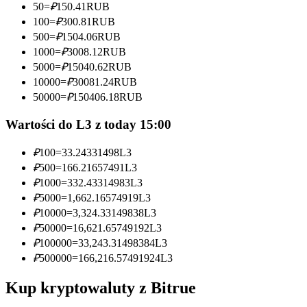
50
=
₽
150.41
RUB
100
=
₽
300.81
RUB
Zostań traderem kopiującym
500
=
₽
1504.06
RUB
Ciesz się podziałem zysków i prowizjami z kopiowania
1000
=
₽
3008.12
RUB
transakcji
5000
=
₽
15040.62
RUB
10000
=
₽
30081.24
RUB
50000
=
₽
150406.18
RUB
Wartości do L3 z today 15:00
₽
100
=
33.24331498
L3
₽
500
=
166.21657491
L3
₽
1000
=
332.43314983
L3
₽
5000
=
1,662.16574919
L3
Informacja
₽
10000
=
3,324.33149838
L3
Analiza Big Data, w tym informacje handlowe itp.
₽
50000
=
16,621.65749192
L3
₽
100000
=
33,243.31498384
L3
₽
500000
=
166,216.57491924
L3
Kup kryptowaluty z Bitrue