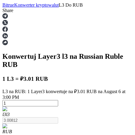
Bitrue
Konwerter kryptowalut
L3
Do
RUB
Share
Kontrakty terminowe
Konwertuj Layer3
l3
na Russian Ruble
RUB
1 L3 = ₽3.01 RUB
Kontrakty terminowe na USDT
L3 na RUB: 1 Layer3 konwertuje na ₽3.01 RUB na August 6 at
3:00 PM
Kontrakty futures wykorzystujące USDT jako zabezpieczenie
l3
l3
RUB