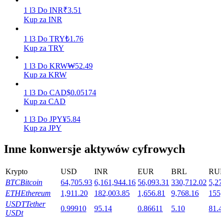
1
l3
Do
INR
₹
3.51
Kup za INR
Stawianie
1
l3
Do
TRY
₺
1.76
Kup za TRY
Wysokie zyski i natychmiastowy dostęp
1
l3
Do
KRW
₩
52.49
Kup za KRW
1
l3
Do
CAD
$
0.05174
Kup za CAD
1
l3
Do
JPY
¥
5.84
Kup za JPY
Inne konwersje aktywów cyfrowych
Launchpool
Elastyczne stawianie zakładów, aby zarabiać na popularnych
Krypto
USD
INR
EUR
BRL
RU
tokenach
BTC
Bitcoin
64,705.93
6,161,944.16
56,093.31
330,712.02
5,2
ETH
Ethereum
1,911.20
182,003.85
1,656.81
9,768.16
155
USDT
Tether
0.99910
95.14
0.86611
5.10
81.
USDt