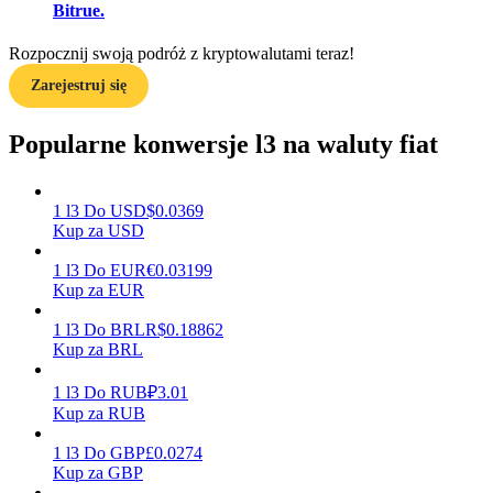
Bitrue.
Rozpocznij swoją podróż z kryptowalutami teraz!
Zarabiać
Zarejestruj się
Popularne konwersje l3 na waluty fiat
1
l3
Do
USD
$
0.0369
Kup za USD
1
l3
Do
EUR
€
0.03199
Kup za EUR
Mocna Świnka
1
l3
Do
BRL
R$
0.18862
Codziennie zdobywaj konkurencyjne nagrody
Kup za BRL
1
l3
Do
RUB
₽
3.01
Kup za RUB
1
l3
Do
GBP
£
0.0274
Kup za GBP