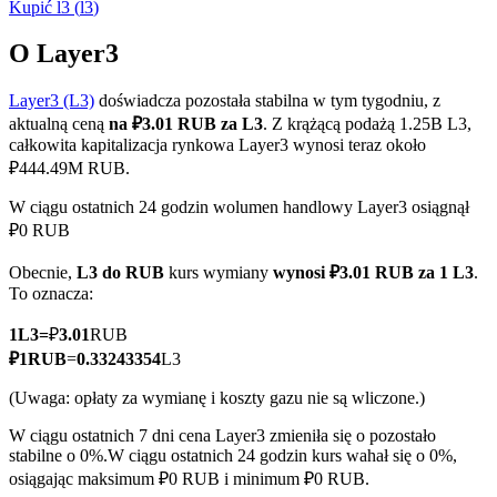
Kupić
l3
(
l3
)
O Layer3
Layer3 (L3)
doświadcza pozostała stabilna w tym tygodniu, z
Kontrakty terminowe COIN-M
aktualną ceną
na ₽3.01 RUB za L3
. Z krążącą podażą 1.25B L3,
Kontrakty terminowe na kryptowaluty
całkowita kapitalizacja rynkowa Layer3 wynosi teraz około
₽444.49M RUB.
W ciągu ostatnich 24 godzin wolumen handlowy Layer3 osiągnął
TradFi
₽0 RUB
Instrumenty pochodne na akcje, forex, metale szlachetne i
Obecnie,
L3 do RUB
kurs wymiany
wynosi ₽3.01 RUB za 1 L3
.
towary
To oznacza:
1
L3
=
₽
3.01
RUB
₽
1
RUB
=
0.33243354
L3
(Uwaga: opłaty za wymianę i koszty gazu nie są wliczone.)
W ciągu ostatnich 7 dni cena Layer3 zmieniła się o pozostało
stabilne o 0%.
W ciągu ostatnich 24 godzin kurs wahał się o 0%,
osiągając maksimum ₽0 RUB i minimum ₽0 RUB.