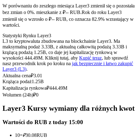
Kontrakty terminowe na USDC
W porównaniu do zeszłego miesiąca Layer3 zmienił się o pozostała
Kontrakty futures wykorzystujące USDC jako zabezpieczenie
bez zmian o 0%. mieszkanie z ₽-- RUB.
Rok do roku Layer3
zmienił się o wzrosło o ₽-- RUB, co oznacza 82.9% wzrastający w
wartości.
Statystyki Rynku Layer3
L3 to kryptowaluta zbudowana na blockchainie Layer3. Ma
maksymalną podaż 3.33B, z aktualną całkowitą podażą 3.33B i
krążącą podażą 1.25B, co daje jej kapitalizację rynkową w
wysokości 444.49M. Kliknij tutaj, aby
Kupić teraz
, lub sprawdź
nasz przewodnik krok po kroku na
jak bezpiecznie i łatwo zakupić
Layer3 (L3)
.
Kopiowanie Transakcji
Aktualna cena
₽
3.01
Krążąca podaż
1.25B
Dołącz do najlepszych traderów
Kapitalizacja rynkowa
₽
444.49M
Wolumen (24h)
₽
0
Layer3 Kursy wymiany dla różnych kwot
Wartości do RUB z today 15:00
10
=
₽
30.08
RUB