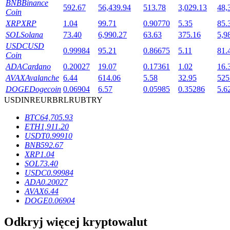
BNB
Binance
592.67
56,439.94
513.78
3,029.13
48,
Coin
XRP
XRP
1.04
99.71
0.90770
5.35
85.
SOL
Solana
73.40
6,990.27
63.63
375.16
5,9
USDC
USD
0.99984
95.21
0.86675
5.11
81.
Coin
Blokady BTR
ADA
Cardano
0.20027
19.07
0.17361
1.02
16.
AVAX
Avalanche
6.44
614.06
5.58
32.95
525
Ekskluzywne inwestycje dla posiadaczy BTR
DOGE
Dogecoin
0.06904
6.57
0.05985
0.35286
5.6
USD
INR
EUR
BRL
RUB
TRY
BTC
64,705.93
ETH
1,911.20
USDT
0.99910
BNB
592.67
XRP
1.04
SOL
73.40
USDC
0.99984
ADA
0.20027
Pożyczki
AVAX
6.44
Usługa pożyczek wspieranych kryptowalutami
DOGE
0.06904
Odkryj więcej kryptowalut