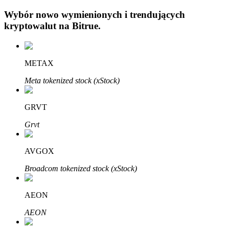
Wybór nowo wymienionych i trendujących
kryptowalut na
Bitrue
.
METAX
Automatyczna inwestycja
Meta tokenized stock (xStock)
Zdobądź długoterminowy zysk i elastyczne zainteresowania
GRVT
Grvt
AVGOX
Broadcom tokenized stock (xStock)
AEON
Naucz się stakingu
AEON
Dowiedz się, jak uzyskać dochód pasywny