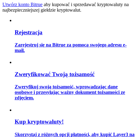
Utwórz konto Bitrue
aby kupować i sprzedawać kryptowaluty na
najbezpieczniejszej giełdzie kryptowalut.
Przewodnik
Rejestracja
Przewodnik dla początkujących dotyczący kontraktów futures
Zarejestruj się na Bitrue za pomocą swojego adresu e-
mail.
Zweryfikować Twoją tożsamość
Zweryfikuj swoją tożsamość, wprowadzając dane
osobowe i przesyłając ważny dokument tożsamości ze
Strategie handlowe
zdjęciem.
Dowiedz się, jak zachować rentowność
Kup kryptowaluty!
Skorzystaj z różnych opcji płatności, aby kupić Layer3 na