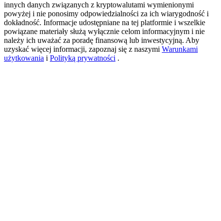
innych danych związanych z kryptowalutami wymienionymi
powyżej i nie ponosimy odpowiedzialności za ich wiarygodność i
dokładność. Informacje udostępniane na tej platformie i wszelkie
New Listing Futures Fest
powiązane materiały służą wyłącznie celom informacyjnym i nie
należy ich uważać za poradę finansową lub inwestycyjną. Aby
Trade New Futures, Win 200,000 USDT
uzyskać więcej informacji, zapoznaj się z naszymi
Warunkami
użytkowania
i
Polityką prywatności
.
Crypto World Cup 2026: Grand Finale
77,777+3k Rewards
Więcej wydarzeń