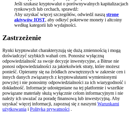
Jeśli szukasz kryptowalut o porównywalnych kapitalizacjach
BTC Welcome Rewards
rynkowych lub cechach, sprawdź:
Aby uzyskać więcej szczegółów, odwiedź naszą
stronę
Deposit & Trade BTC to Share 25000 USDT prize pool!
aktywów IOST
, aby odkryć pokrewne monety i altcoiny
według kategorii lub wydajności.
Zastrzeżenie
Deposit CASHCAT & Win
Rynki kryptowalut charakteryzują się dużą zmiennością i mogą
Share 500000 CASHCAT prize pool
doświadczyć szybkich wahań cen. Ponosisz wyłączną
odpowiedzialność za swoje decyzje inwestycyjne, a Bitrue nie
ponosi odpowiedzialności za jakiekolwiek straty, które możesz
ponieść. Opieramy się na źródłach zewnętrznych w zakresie cen i
innych danych związanych z kryptowalutami wymienionymi
Exclusive for BitMart Users
powyżej i nie ponosimy odpowiedzialności za ich wiarygodność i
dokładność. Informacje udostępniane na tej platformie i wszelkie
Register & Trade to Win 500,000 USDT
powiązane materiały służą wyłącznie celom informacyjnym i nie
należy ich uważać za poradę finansową lub inwestycyjną. Aby
uzyskać więcej informacji, zapoznaj się z naszymi
Warunkami
użytkowania
i
Polityką prywatności
.
Precious Metals Trading Carnival
Trade Gold & Silver · 33,333 USDT Bonus