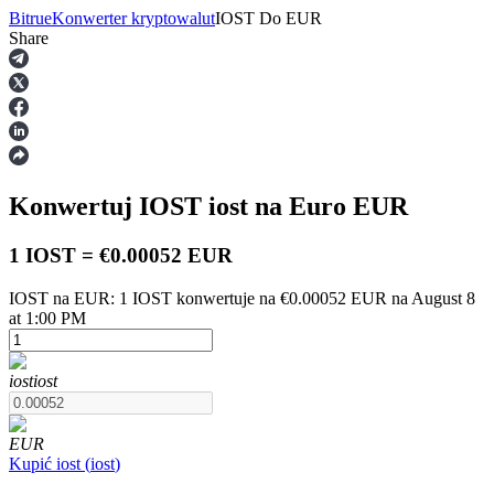
Bitrue
Konwerter kryptowalut
IOST
Do
EUR
Share
Kontrakty terminowe
Konwertuj IOST
iost
na Euro
EUR
1 IOST = €0.00052 EUR
IOST na EUR: 1 IOST konwertuje na €0.00052 EUR na August 8
at 1:00 PM
Kontrakty terminowe na USDT
Kontrakty futures wykorzystujące USDT jako zabezpieczenie
iost
iost
EUR
Kupić
iost
(
iost
)