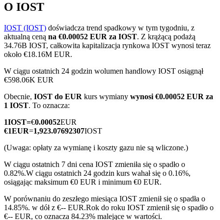
O IOST
IOST (IOST)
doświadcza trend spadkowy w tym tygodniu, z
aktualną ceną
na €0.00052 EUR za IOST
. Z krążącą podażą
Kontrakty terminowe COIN-M
34.76B IOST, całkowita kapitalizacja rynkowa IOST wynosi teraz
około €18.16M EUR.
Kontrakty terminowe na kryptowaluty
W ciągu ostatnich 24 godzin wolumen handlowy IOST osiągnął
€598.06K EUR
Obecnie,
IOST do EUR
kurs wymiany
wynosi €0.00052 EUR za
TradFi
1 IOST
. To oznacza:
Instrumenty pochodne na akcje, forex, metale szlachetne i
1
IOST
=
€
0.00052
EUR
towary
€
1
EUR
=
1,923.07692307
IOST
(Uwaga: opłaty za wymianę i koszty gazu nie są wliczone.)
W ciągu ostatnich 7 dni cena IOST zmieniła się o spadło o
0.82%.
W ciągu ostatnich 24 godzin kurs wahał się o 0.16%,
osiągając maksimum €0 EUR i minimum €0 EUR.
W porównaniu do zeszłego miesiąca IOST zmienił się o spadła o
14.85%. w dół z €-- EUR.
Rok do roku IOST zmienił się o spadło o
€-- EUR, co oznacza 84.23% malejące w wartości.