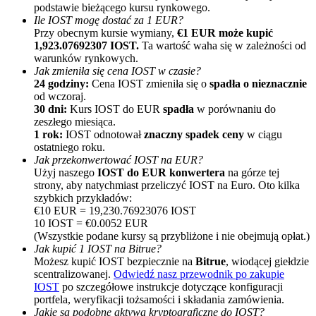
podstawie bieżącego kursu rynkowego.
Ile IOST mogę dostać za 1 EUR?
Przy obecnym kursie wymiany,
€1 EUR może kupić
1,923.07692307 IOST.
Ta wartość waha się w zależności od
warunków rynkowych.
Jak zmieniła się cena IOST w czasie?
24 godziny:
Cena IOST zmieniła się o
spadła o nieznacznie
od wczoraj.
30 dni:
Kurs IOST do EUR
spadła
w porównaniu do
Polecaj
zeszłego miesiąca.
1 rok:
IOST odnotował
znaczny spadek ceny
w ciągu
Zaproś przyjaciela, aby otrzymać nagrody pieniężne
ostatniego roku.
Jak przekonwertować IOST na EUR?
BTC Welcome Rewards
Użyj naszego
IOST do EUR konwertera
na górze tej
strony, aby natychmiast przeliczyć IOST na Euro. Oto kilka
szybkich przykładów:
€10 EUR = 19,230.76923076 IOST
10 IOST = €0.0052 EUR
(Wszystkie podane kursy są przybliżone i nie obejmują opłat.)
Jak kupić 1 IOST na Bitrue?
Możesz kupić IOST bezpiecznie na
Bitrue
, wiodącej giełdzie
scentralizowanej.
Odwiedź nasz przewodnik po zakupie
IOST
po szczegółowe instrukcje dotyczące konfiguracji
portfela, weryfikacji tożsamości i składania zamówienia.
Jakie są podobne aktywa kryptograficzne do IOST?