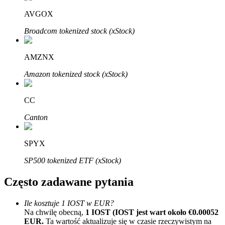
Bitrue
AI
AVGOX
Broadcom tokenized stock (xStock)
AMZNX
Amazon tokenized stock (xStock)
Bitruści Partnerzy
CC
Canton
SPYX
SP500 tokenized ETF (xStock)
Często zadawane pytania
Afiliaci Bitrue
Ile kosztuje 1 IOST w EUR?
Aż do 65% prowizji!
Na chwilę obecną,
1 IOST (IOST jest wart około €0.00052
EUR.
Ta wartość aktualizuje się w czasie rzeczywistym na