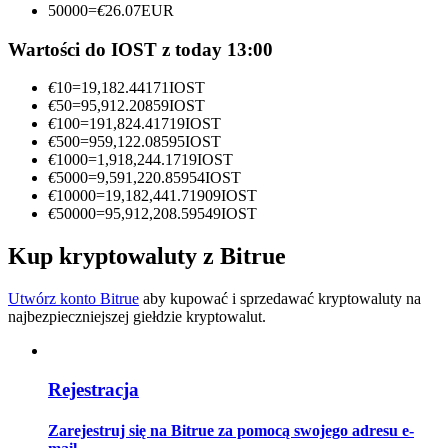
50000
=
€
26.07
EUR
Zostań traderem kopiującym
Wartości do IOST z today 13:00
Ciesz się podziałem zysków i prowizjami z kopiowania
transakcji
€
10
=
19,182.44171
IOST
€
50
=
95,912.20859
IOST
€
100
=
191,824.41719
IOST
€
500
=
959,122.08595
IOST
€
1000
=
1,918,244.1719
IOST
€
5000
=
9,591,220.85954
IOST
€
10000
=
19,182,441.71909
IOST
€
50000
=
95,912,208.59549
IOST
Kup kryptowaluty z Bitrue
Informacja
Utwórz konto Bitrue
aby kupować i sprzedawać kryptowaluty na
najbezpieczniejszej giełdzie kryptowalut.
Analiza Big Data, w tym informacje handlowe itp.
Rejestracja
Zarejestruj się na Bitrue za pomocą swojego adresu e-