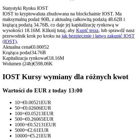
Kontrakty terminowe na USDC
Statystyki Rynku IOST
Kontrakty futures wykorzystujące USDC jako zabezpieczenie
IOST to kryptowaluta zbudowana na blockchainie IOST. Ma
maksymalną podaż 90B, z aktualną całkowitą podażą 48.62B i
krążącą podażą 34.76B, co daje jej kapitalizację rynkową w
wysokości 18.16M. Kliknij tutaj, aby
Kupić teraz
, lub sprawdź nasz
przewodnik krok po kroku na
jak bezpiecznie i łatwo zakupić IOST
(IOST)
.
Aktualna cena
€
0.00052
Krążąca podaż
34.76B
Kapitalizacja rynkowa
€
18.16M
Wolumen (24h)
€
598.06K
Kopiowanie Transakcji
IOST Kursy wymiany dla różnych kwot
Dołącz do najlepszych traderów
Wartości do EUR z today 13:00
10
=
€
0.00521
EUR
50
=
€
0.02606
EUR
100
=
€
0.05213
EUR
500
=
€
0.26065
EUR
1000
=
€
0.52131
EUR
5000
=
€
2.61
EUR
10000
=
€
5.21
EUR