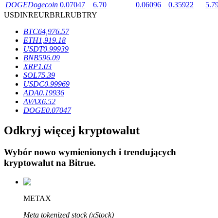
DOGE
Dogecoin
0.07047
6.70
0.06096
0.35922
5.7
USD
INR
EUR
BRL
RUB
TRY
BTC
64,976.57
ETH
1,919.18
USDT
0.99939
Blokady BTR
BNB
596.09
XRP
1.03
Ekskluzywne inwestycje dla posiadaczy BTR
SOL
75.39
USDC
0.99969
ADA
0.19936
AVAX
6.52
DOGE
0.07047
Odkryj więcej kryptowalut
Wybór nowo wymienionych i trendujących
kryptowalut na
Bitrue
.
Pożyczki
Usługa pożyczek wspieranych kryptowalutami
METAX
Meta tokenized stock (xStock)