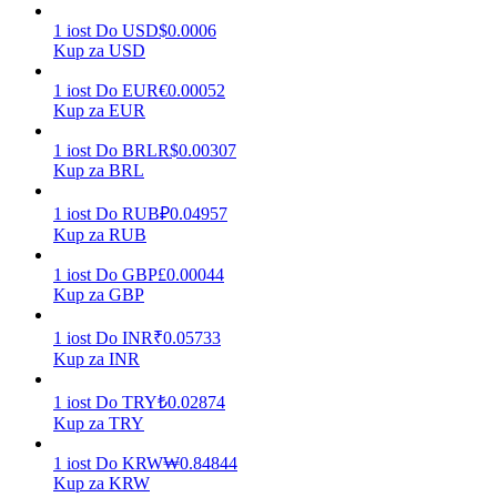
1
iost
Do
USD
$
0.0006
Kup za USD
Zarabiać
1
iost
Do
EUR
€
0.00052
Kup za EUR
1
iost
Do
BRL
R$
0.00307
Kup za BRL
1
iost
Do
RUB
₽
0.04957
Kup za RUB
1
iost
Do
GBP
£
0.00044
Kup za GBP
Mocna Świnka
1
iost
Do
INR
₹
0.05733
Codziennie zdobywaj konkurencyjne nagrody
Kup za INR
1
iost
Do
TRY
₺
0.02874
Kup za TRY
1
iost
Do
KRW
₩
0.84844
Kup za KRW