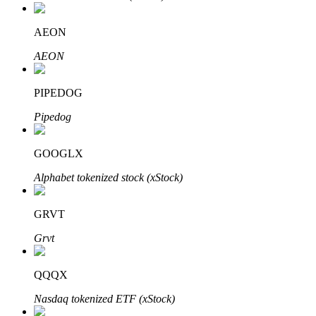
AEON
AEON
PIPEDOG
Automatyczna inwestycja
Pipedog
Zdobądź długoterminowy zysk i elastyczne zainteresowania
GOOGLX
Alphabet tokenized stock (xStock)
GRVT
Grvt
Naucz się stakingu
QQQX
Dowiedz się, jak uzyskać dochód pasywny
Nasdaq tokenized ETF (xStock)