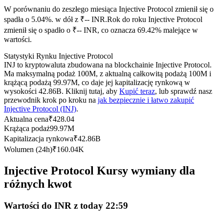
Kontrakty terminowe na USDC
W porównaniu do zeszłego miesiąca Injective Protocol zmienił się o
Kontrakty futures wykorzystujące USDC jako zabezpieczenie
spadła o 5.04%. w dół z ₹-- INR.
Rok do roku Injective Protocol
zmienił się o spadło o ₹-- INR, co oznacza 69.42% malejące w
wartości.
Statystyki Rynku Injective Protocol
INJ to kryptowaluta zbudowana na blockchainie Injective Protocol.
Ma maksymalną podaż 100M, z aktualną całkowitą podażą 100M i
krążącą podażą 99.97M, co daje jej kapitalizację rynkową w
wysokości 42.86B. Kliknij tutaj, aby
Kupić teraz
, lub sprawdź nasz
przewodnik krok po kroku na
jak bezpiecznie i łatwo zakupić
Injective Protocol (INJ)
.
Kopiowanie Transakcji
Aktualna cena
₹
428.04
Krążąca podaż
99.97M
Dołącz do najlepszych traderów
Kapitalizacja rynkowa
₹
42.86B
Wolumen (24h)
₹
160.04K
Injective Protocol Kursy wymiany dla
różnych kwot
Wartości do INR z today 22:59