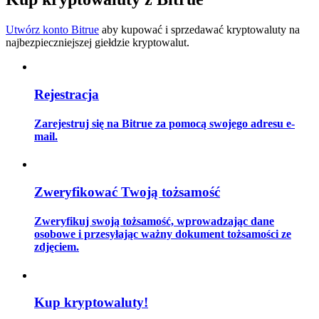
Utwórz konto Bitrue
aby kupować i sprzedawać kryptowaluty na
najbezpieczniejszej giełdzie kryptowalut.
Przewodnik
Przewodnik dla początkujących dotyczący kontraktów futures
Rejestracja
Zarejestruj się na Bitrue za pomocą swojego adresu e-
mail.
Zweryfikować Twoją tożsamość
Zweryfikuj swoją tożsamość, wprowadzając dane
Strategie handlowe
osobowe i przesyłając ważny dokument tożsamości ze
zdjęciem.
Dowiedz się, jak zachować rentowność
Kup kryptowaluty!