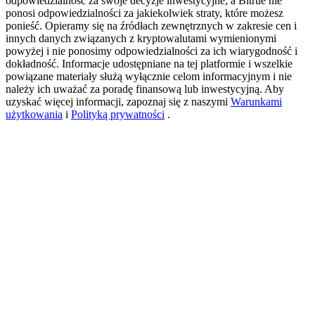
odpowiedzialność za swoje decyzje inwestycyjne, a Bitrue nie
ponosi odpowiedzialności za jakiekolwiek straty, które możesz
ponieść. Opieramy się na źródłach zewnętrznych w zakresie cen i
innych danych związanych z kryptowalutami wymienionymi
USDT New User Exclusive 10% APR
powyżej i nie ponosimy odpowiedzialności za ich wiarygodność i
dokładność. Informacje udostępniane na tej platformie i wszelkie
USDT Flexible Staking | Daily Rewards
powiązane materiały służą wyłącznie celom informacyjnym i nie
należy ich uważać za poradę finansową lub inwestycyjną. Aby
uzyskać więcej informacji, zapoznaj się z naszymi
Warunkami
użytkowania
i
Polityką prywatności
.
BTC New User Exclusive: 6.5% APR
BTC Flexible Staking | Daily Rewards
Więcej wydarzeń