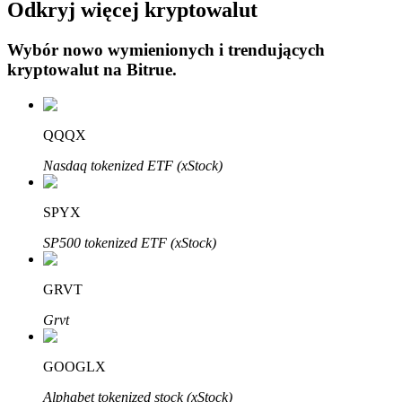
Odkryj więcej kryptowalut
Wybór nowo wymienionych i trendujących
kryptowalut na
Bitrue
.
Automatyczna inwestycja
QQQX
Zdobądź długoterminowy zysk i elastyczne zainteresowania
Nasdaq tokenized ETF (xStock)
SPYX
SP500 tokenized ETF (xStock)
GRVT
Grvt
Naucz się stakingu
GOOGLX
Dowiedz się, jak uzyskać dochód pasywny
Alphabet tokenized stock (xStock)