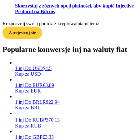
Skorzystaj z różnych opcji płatności, aby kupić Injective
Protocol na Bitrue.
Zarabiać
Rozpocznij swoją podróż z kryptowalutami teraz!
Zarejestruj się
Popularne konwersje inj na waluty fiat
1
inj
Do
USD
$
4.5
Kup za USD
1
inj
Do
EUR
€
3.89
Mocna Świnka
Kup za EUR
Codziennie zdobywaj konkurencyjne nagrody
1
inj
Do
BRL
R$
22.94
Kup za BRL
1
inj
Do
RUB
₽
370.13
Kup za RUB
1
inj
Do
GBP
£
3.33