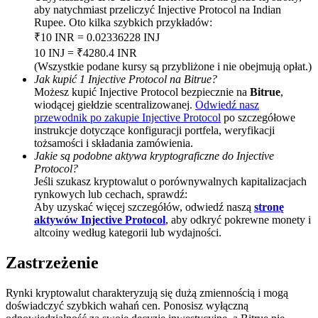
aby natychmiast przeliczyć Injective Protocol na Indian
BTC Welcome Rewards
Rupee. Oto kilka szybkich przykładów:
₹10 INR = 0.02336228 INJ
Deposit & Trade BTC to Share 25000 USDT prize pool!
10 INJ = ₹4280.4 INR
(Wszystkie podane kursy są przybliżone i nie obejmują opłat.)
Jak kupić 1 Injective Protocol na Bitrue?
Możesz kupić Injective Protocol bezpiecznie na
Bitrue
,
wiodącej giełdzie scentralizowanej.
Odwiedź nasz
Deposit CASHCAT & Win
przewodnik po zakupie Injective Protocol
po szczegółowe
Share 500000 CASHCAT prize pool
instrukcje dotyczące konfiguracji portfela, weryfikacji
tożsamości i składania zamówienia.
Jakie są podobne aktywa kryptograficzne do Injective
Protocol?
Jeśli szukasz kryptowalut o porównywalnych kapitalizacjach
Exclusive for BitMart Users
rynkowych lub cechach, sprawdź:
Aby uzyskać więcej szczegółów, odwiedź naszą
stronę
Register & Trade to Win 500,000 USDT
aktywów Injective Protocol
, aby odkryć pokrewne monety i
altcoiny według kategorii lub wydajności.
Zastrzeżenie
Precious Metals Trading Carnival
Rynki kryptowalut charakteryzują się dużą zmiennością i mogą
Trade Gold & Silver · 33,333 USDT Bonus
doświadczyć szybkich wahań cen. Ponosisz wyłączną