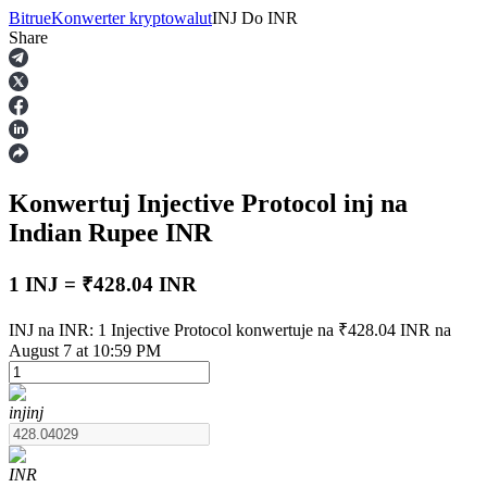
Bitrue
Konwerter kryptowalut
INJ
Do
INR
Share
Kontrakty terminowe
Konwertuj Injective Protocol
inj
na
Indian Rupee
INR
1 INJ = ₹428.04 INR
Kontrakty terminowe na USDT
INJ na INR: 1 Injective Protocol konwertuje na ₹428.04 INR na
August 7 at 10:59 PM
Kontrakty futures wykorzystujące USDT jako zabezpieczenie
inj
inj
INR