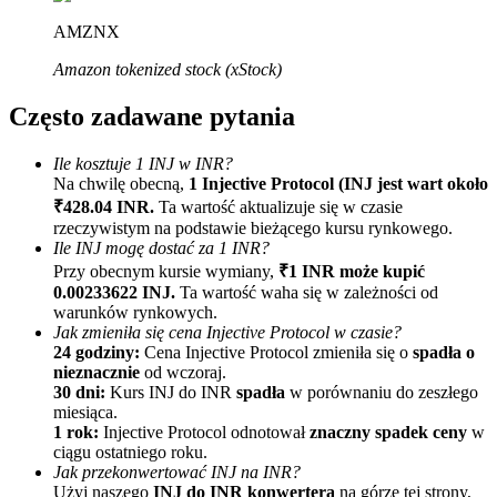
AMZNX
Amazon tokenized stock (xStock)
Często zadawane pytania
Ile kosztuje 1 INJ w INR?
Na chwilę obecną,
1 Injective Protocol (INJ jest wart około
Polecaj
₹428.04 INR.
Ta wartość aktualizuje się w czasie
Zaproś przyjaciela, aby otrzymać nagrody pieniężne
rzeczywistym na podstawie bieżącego kursu rynkowego.
Ile INJ mogę dostać za 1 INR?
BTC Welcome Rewards
Przy obecnym kursie wymiany,
₹1 INR może kupić
0.00233622 INJ.
Ta wartość waha się w zależności od
warunków rynkowych.
Jak zmieniła się cena Injective Protocol w czasie?
24 godziny:
Cena Injective Protocol zmieniła się o
spadła o
nieznacznie
od wczoraj.
30 dni:
Kurs INJ do INR
spadła
w porównaniu do zeszłego
miesiąca.
1 rok:
Injective Protocol odnotował
znaczny spadek ceny
w
ciągu ostatniego roku.
Jak przekonwertować INJ na INR?
Użyj naszego
INJ do INR konwertera
na górze tej strony,