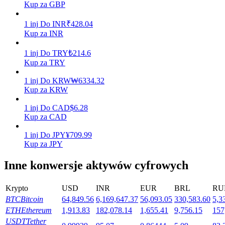
Kup za GBP
1
inj
Do
INR
₹
428.04
Kup za INR
Stawianie
1
inj
Do
TRY
₺
214.6
Wysokie zyski i natychmiastowy dostęp
Kup za TRY
1
inj
Do
KRW
₩
6334.32
Kup za KRW
1
inj
Do
CAD
$
6.28
Kup za CAD
1
inj
Do
JPY
¥
709.99
Kup za JPY
Launchpool
Inne konwersje aktywów cyfrowych
Elastyczne stawianie zakładów, aby zarabiać na popularnych
tokenach
Krypto
USD
INR
EUR
BRL
RU
BTC
Bitcoin
64,849.56
6,169,647.37
56,093.05
330,583.60
5,3
ETH
Ethereum
1,913.83
182,078.14
1,655.41
9,756.15
157
USDT
Tether