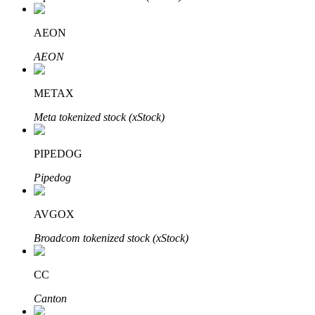
Bitrue
AI
AEON
AEON
METAX
Meta tokenized stock (xStock)
Bitruści Partnerzy
PIPEDOG
Pipedog
AVGOX
Broadcom tokenized stock (xStock)
Afiliaci Bitrue
CC
Aż do 65% prowizji!
Canton