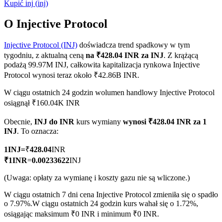
Kupić
inj
(
inj
)
O Injective Protocol
Injective Protocol (INJ)
doświadcza trend spadkowy w tym
Kontrakty terminowe COIN-M
tygodniu, z aktualną ceną
na ₹428.04 INR za INJ
. Z krążącą
Kontrakty terminowe na kryptowaluty
podażą 99.97M INJ, całkowita kapitalizacja rynkowa Injective
Protocol wynosi teraz około ₹42.86B INR.
W ciągu ostatnich 24 godzin wolumen handlowy Injective Protocol
TradFi
osiągnął ₹160.04K INR
Instrumenty pochodne na akcje, forex, metale szlachetne i
Obecnie,
INJ do INR
kurs wymiany
wynosi ₹428.04 INR za 1
towary
INJ
. To oznacza:
1
INJ
=
₹
428.04
INR
₹
1
INR
=
0.00233622
INJ
(Uwaga: opłaty za wymianę i koszty gazu nie są wliczone.)
W ciągu ostatnich 7 dni cena Injective Protocol zmieniła się o spadło
o 7.97%.
W ciągu ostatnich 24 godzin kurs wahał się o 1.72%,
osiągając maksimum ₹0 INR i minimum ₹0 INR.