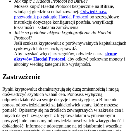
Jak kupić 1 Haedal Protocol na Bitrue?
Możesz kupić Haedal Protocol bezpiecznie na
Bitrue
,
BTC Welcome Rewards
wiodącej giełdzie scentralizowanej.
Odwiedź nasz
przewodnik po zakupie Haedal Protocol
po szczegółowe
Deposit & Trade BTC to Share 25000 USDT prize pool!
instrukcje dotyczące konfiguracji portfela, weryfikacji
tożsamości i składania zamówienia.
Jakie są podobne aktywa kryptograficzne do Haedal
Protocol?
Jeśli szukasz kryptowalut o porównywalnych kapitalizacjach
Deposit CASHCAT & Win
rynkowych lub cechach, sprawdź:
Share 500000 CASHCAT prize pool
Aby uzyskać więcej szczegółów, odwiedź naszą
stronę
aktywów Haedal Protocol
, aby odkryć pokrewne monety i
altcoiny według kategorii lub wydajności.
Zastrzeżenie
Exclusive for BitMart Users
Register & Trade to Win 500,000 USDT
Rynki kryptowalut charakteryzują się dużą zmiennością i mogą
doświadczyć szybkich wahań cen. Ponosisz wyłączną
odpowiedzialność za swoje decyzje inwestycyjne, a Bitrue nie
ponosi odpowiedzialności za jakiekolwiek straty, które możesz
ponieść. Opieramy się na źródłach zewnętrznych w zakresie cen i
Precious Metals Trading Carnival
innych danych związanych z kryptowalutami wymienionymi
powyżej i nie ponosimy odpowiedzialności za ich wiarygodność i
Trade Gold & Silver · 33,333 USDT Bonus
dokładność. Informacje udostępniane na tej platformie i wszelkie