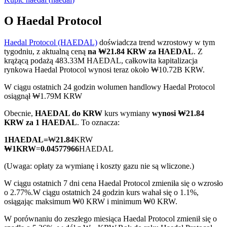
O Haedal Protocol
Haedal Protocol (HAEDAL)
doświadcza trend wzrostowy w tym
Kontrakty terminowe COIN-M
tygodniu, z aktualną ceną
na ₩21.84 KRW za HAEDAL
. Z
krążącą podażą 483.33M HAEDAL, całkowita kapitalizacja
Kontrakty terminowe na kryptowaluty
rynkowa Haedal Protocol wynosi teraz około ₩10.72B KRW.
W ciągu ostatnich 24 godzin wolumen handlowy Haedal Protocol
osiągnął ₩1.79M KRW
TradFi
Obecnie,
HAEDAL do KRW
kurs wymiany
wynosi ₩21.84
Instrumenty pochodne na akcje, forex, metale szlachetne i
KRW za 1 HAEDAL
. To oznacza:
towary
1
HAEDAL
=
₩
21.84
KRW
₩
1
KRW
=
0.04577966
HAEDAL
(Uwaga: opłaty za wymianę i koszty gazu nie są wliczone.)
W ciągu ostatnich 7 dni cena Haedal Protocol zmieniła się o wzrosło
o 2.77%.
W ciągu ostatnich 24 godzin kurs wahał się o 1.1%,
osiągając maksimum ₩0 KRW i minimum ₩0 KRW.
W porównaniu do zeszłego miesiąca Haedal Protocol zmienił się o