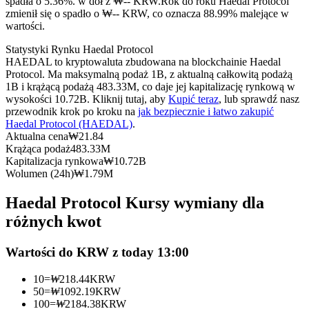
spadła o 5.36%. w dół z ₩-- KRW.
Rok do roku Haedal Protocol
Kontrakty terminowe na USDC
zmienił się o spadło o ₩-- KRW, co oznacza 88.99% malejące w
wartości.
Kontrakty futures wykorzystujące USDC jako zabezpieczenie
Statystyki Rynku Haedal Protocol
HAEDAL to kryptowaluta zbudowana na blockchainie Haedal
Protocol. Ma maksymalną podaż 1B, z aktualną całkowitą podażą
1B i krążącą podażą 483.33M, co daje jej kapitalizację rynkową w
wysokości 10.72B. Kliknij tutaj, aby
Kupić teraz
, lub sprawdź nasz
przewodnik krok po kroku na
jak bezpiecznie i łatwo zakupić
Haedal Protocol (HAEDAL)
.
Aktualna cena
₩
21.84
Krążąca podaż
483.33M
Kapitalizacja rynkowa
₩
10.72B
Kopiowanie Transakcji
Wolumen (24h)
₩
1.79M
Dołącz do najlepszych traderów
Haedal Protocol Kursy wymiany dla
różnych kwot
Wartości do KRW z today 13:00
10
=
₩
218.44
KRW
50
=
₩
1092.19
KRW
100
=
₩
2184.38
KRW