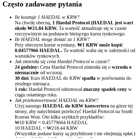
Często zadawane pytania
Ile kosztuje 1 HAEDAL w KRW?
Na chwilę obecną,
1 Haedal Protocol (HAEDAL jest wart
około ₩21.84 KRW.
Ta wartość aktualizuje się w czasie
rzeczywistym na podstawie bieżącego kursu rynkowego.
Ile HAEDAL mogę dostać za 1 KRW?
Przy obecnym kursie wymiany,
₩1 KRW może kupić
0.04577966 HAEDAL.
Ta wartość waha się w zależności od
Polecaj
warunków rynkowych.
Jak zmieniła się cena Haedal Protocol w czasie?
Zaproś przyjaciela, aby otrzymać nagrody pieniężne
24 godziny:
Cena Haedal Protocol zmieniła się o
wzrosła o
nieznacznie
od wczoraj.
BTC Welcome Rewards
30 dni:
Kurs HAEDAL do KRW
spadła
w porównaniu do
zeszłego miesiąca.
1 rok:
Haedal Protocol odnotował
znaczny spadek ceny
w
ciągu ostatniego roku.
Jak przekonwertować HAEDAL na KRW?
Użyj naszego
HAEDAL do KRW konwertera
na górze tej
strony, aby natychmiast przeliczyć Haedal Protocol na South
Korean Won. Oto kilka szybkich przykładów:
₩10 KRW = 0.45779664 HAEDAL
10 HAEDAL = ₩218.44 KRW
(Wszystkie podane kursy są przybliżone i nie obejmują opłat.)