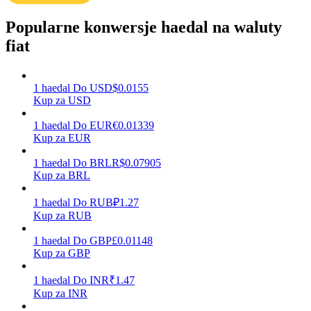
Popularne konwersje haedal na waluty
fiat
Zarabiać
1
haedal
Do
USD
$
0.0155
Kup za USD
1
haedal
Do
EUR
€
0.01339
Kup za EUR
1
haedal
Do
BRL
R$
0.07905
Kup za BRL
Mocna Świnka
1
haedal
Do
RUB
₽
1.27
Kup za RUB
Codziennie zdobywaj konkurencyjne nagrody
1
haedal
Do
GBP
£
0.01148
Kup za GBP
1
haedal
Do
INR
₹
1.47
Kup za INR