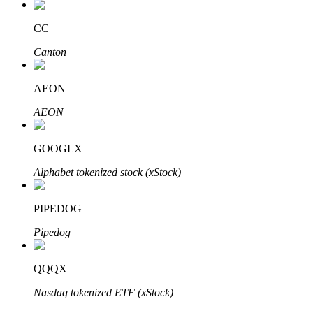
Bitrue
AI
CC
Canton
AEON
AEON
Bitruści Partnerzy
GOOGLX
Alphabet tokenized stock (xStock)
PIPEDOG
Pipedog
Afiliaci Bitrue
QQQX
Aż do 65% prowizji!
Nasdaq tokenized ETF (xStock)