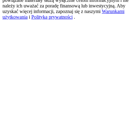
powiązane materiały służą wyłącznie celom informacyjnym i nie
należy ich uważać za poradę finansową lub inwestycyjną. Aby
uzyskać więcej informacji, zapoznaj się z naszymi
Warunkami
użytkowania
i
Polityką prywatności
.
USDT New User Exclusive 10% APR
USDT Flexible Staking | Daily Rewards
BTC New User Exclusive: 6.5% APR
BTC Flexible Staking | Daily Rewards
Więcej wydarzeń