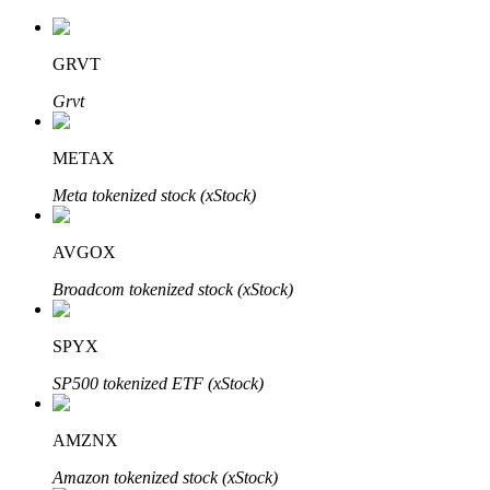
GRVT
Grvt
METAX
Automatyczna inwestycja
Meta tokenized stock (xStock)
Zdobądź długoterminowy zysk i elastyczne zainteresowania
AVGOX
Broadcom tokenized stock (xStock)
SPYX
SP500 tokenized ETF (xStock)
Naucz się stakingu
AMZNX
Dowiedz się, jak uzyskać dochód pasywny
Amazon tokenized stock (xStock)