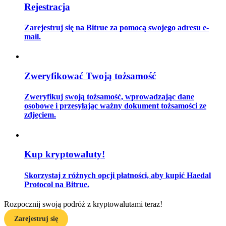
Rejestracja
Zarejestruj się na Bitrue za pomocą swojego adresu e-
mail.
Przewodnik
Przewodnik dla początkujących dotyczący kontraktów futures
Zweryfikować Twoją tożsamość
Zweryfikuj swoją tożsamość, wprowadzając dane
osobowe i przesyłając ważny dokument tożsamości ze
zdjęciem.
Kup kryptowaluty!
Strategie handlowe
Skorzystaj z różnych opcji płatności, aby kupić Haedal
Dowiedz się, jak zachować rentowność
Protocol na Bitrue.
Rozpocznij swoją podróż z kryptowalutami teraz!
Zarejestruj się