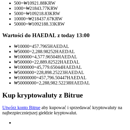
500
=
₩
10921.88
KRW
1000
=
₩
21843.77
KRW
Zostań traderem kopiującym
5000
=
₩
109218.83
KRW
10000
=
₩
218437.67
KRW
Ciesz się podziałem zysków i prowizjami z kopiowania
50000
=
₩
1092188.33
KRW
transakcji
Wartości do HAEDAL z today 13:00
₩
10000
=
457.7965
HAEDAL
₩
50000
=
2,288.98252
HAEDAL
₩
100000
=
4,577.96504
HAEDAL
₩
500000
=
22,889.82522
HAEDAL
₩
1000000
=
45,779.65044
HAEDAL
₩
5000000
=
228,898.25223
HAEDAL
₩
10000000
=
457,796.50447
HAEDAL
₩
50000000
=
2,288,982.52238
HAEDAL
Informacja
Analiza Big Data, w tym informacje handlowe itp.
Kup kryptowaluty z Bitrue
Utwórz konto Bitrue
aby kupować i sprzedawać kryptowaluty na
najbezpieczniejszej giełdzie kryptowalut.