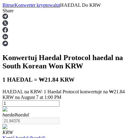
Bitrue
Konwerter kryptowalut
HAEDAL
Do
KRW
Share
Kontrakty terminowe
Konwertuj Haedal Protocol
haedal
na
South Korean Won
KRW
1 HAEDAL = ₩21.84 KRW
HAEDAL na KRW: 1 Haedal Protocol konwertuje na ₩21.84
Kontrakty terminowe na USDT
KRW na August 7 at 1:00 PM
Kontrakty futures wykorzystujące USDT jako zabezpieczenie
haedal
haedal
KRW
Kupić
haedal
(
haedal
)