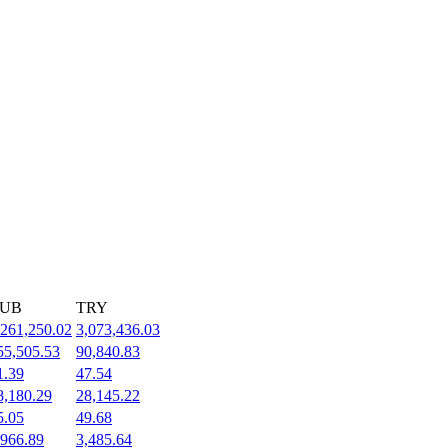
UB
TRY
,261,250.02
3,073,436.03
55,505.53
90,840.83
1.39
47.54
8,180.29
28,145.22
5.05
49.68
,966.89
3,485.64