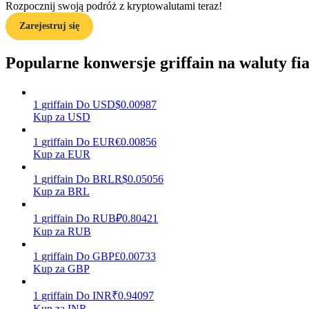
Rozpocznij swoją podróż z kryptowalutami teraz!
Zarejestruj się
Przewodnik
Przewodnik dla początkujących dotyczący kontraktów futures
Popularne konwersje griffain na waluty fia
1
griffain
Do
USD
$
0.00987
Kup za USD
1
griffain
Do
EUR
€
0.00856
Kup za EUR
1
griffain
Do
BRL
R$
0.05056
Kup za BRL
Strategie handlowe
Dowiedz się, jak zachować rentowność
1
griffain
Do
RUB
₽
0.80421
Kup za RUB
1
griffain
Do
GBP
£
0.00733
Kup za GBP
1
griffain
Do
INR
₹
0.94097
Kup za INR