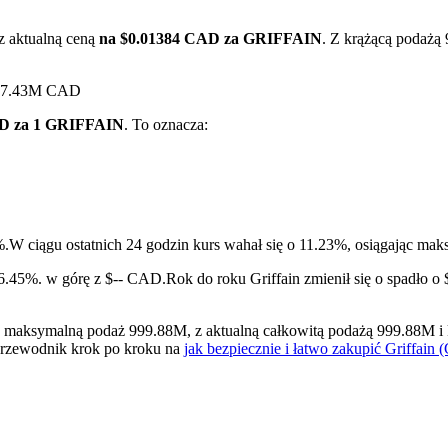
z aktualną ceną
na $0.01384 CAD za GRIFFAIN
. Z krążącą podażą
 $17.43M CAD
AD za 1 GRIFFAIN
. To oznacza:
ry
%.
W ciągu ostatnich 24 godzin kurs wahał się o 11.23%, osiągając
 6.45%. w górę z $-- CAD.
Rok do roku Griffain zmienił się o spadło 
maksymalną podaż 999.88M, z aktualną całkowitą podażą 999.88M i kr
 przewodnik krok po kroku na
jak bezpiecznie i łatwo zakupić Griffai