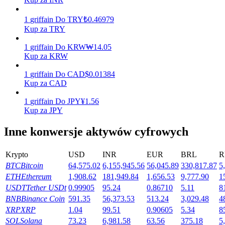
Zarabiać
1
griffain
Do
TRY
₺
0.46979
Kup za TRY
1
griffain
Do
KRW
₩
14.05
Kup za KRW
1
griffain
Do
CAD
$
0.01384
Kup za CAD
1
griffain
Do
JPY
¥
1.56
Kup za JPY
Mocna Świnka
Inne konwersje aktywów cyfrowych
Codziennie zdobywaj konkurencyjne nagrody
Krypto
USD
INR
EUR
BRL
R
BTC
Bitcoin
64,575.02
6,155,945.56
56,045.89
330,817.87
5
ETH
Ethereum
1,908.62
181,949.84
1,656.53
9,777.90
1
USDT
Tether USDt
0.99905
95.24
0.86710
5.11
8
BNB
Binance Coin
591.35
56,373.53
513.24
3,029.48
4
XRP
XRP
1.04
99.51
0.90605
5.34
8
SOL
Solana
73.23
6,981.58
63.56
375.18
5