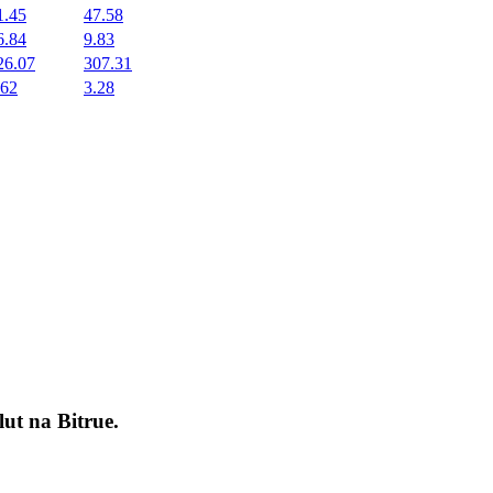
1.45
47.58
6.84
9.83
26.07
307.31
.62
3.28
okenach
lut na
Bitrue
.