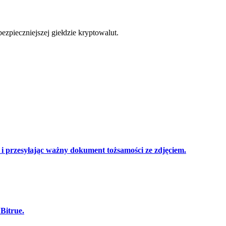
cji
zpieczniejszej giełdzie kryptowalut.
 przesyłając ważny dokument tożsamości ze zdjęciem.
 Bitrue.