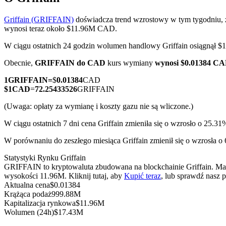
Griffain (GRIFFAIN)
doświadcza trend wzrostowy w tym tygodniu, 
wynosi teraz około $11.96M CAD.
W ciągu ostatnich 24 godzin wolumen handlowy Griffain osiągnął
Kontrakty terminowe COIN-M
Obecnie,
GRIFFAIN do CAD
kurs wymiany
wynosi $0.01384 C
Kontrakty terminowe na kryptowaluty
1
GRIFFAIN
=
$
0.01384
CAD
$
1
CAD
=
72.25433526
GRIFFAIN
TradFi
(Uwaga: opłaty za wymianę i koszty gazu nie są wliczone.)
Instrumenty pochodne na akcje, forex, metale szlachetne i towa
W ciągu ostatnich 7 dni cena Griffain zmieniła się o wzrosło o 25.31
W porównaniu do zeszłego miesiąca Griffain zmienił się o wzrosła o
Statystyki Rynku Griffain
GRIFFAIN to kryptowaluta zbudowana na blockchainie Griffain. Ma 
wysokości 11.96M. Kliknij tutaj, aby
Kupić teraz
, lub sprawdź nasz
Aktualna cena
$
0.01384
Krążąca podaż
999.88M
Kapitalizacja rynkowa
$
11.96M
Wolumen (24h)
$
17.43M
Kontrakty terminowe na USDC