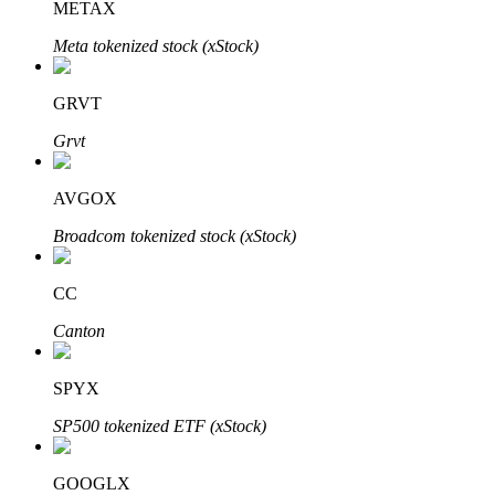
METAX
Meta tokenized stock (xStock)
Blokady BTR
GRVT
Ekskluzywne inwestycje dla posiadaczy BTR
Grvt
AVGOX
Broadcom tokenized stock (xStock)
CC
Canton
Pożyczki
Usługa pożyczek wspieranych kryptowalutami
SPYX
SP500 tokenized ETF (xStock)
GOOGLX