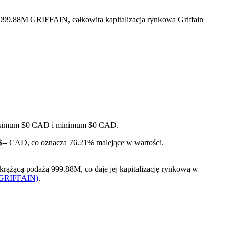
 999.88M GRIFFAIN, całkowita kapitalizacja rynkowa Griffain
 maksimum $0 CAD i minimum $0 CAD.
o $-- CAD, co oznacza 76.21% malejące w wartości.
ążącą podażą 999.88M, co daje jej kapitalizację rynkową w
n (GRIFFAIN)
.