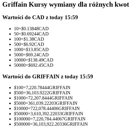
Griffain Kursy wymiany dla różnych kwot
Kontrakty futures wykorzystujące USDC jako zabezpieczenie
Wartości do CAD z today 15:59
10
=
$
0.13848
CAD
50
=
$
0.69244
CAD
100
=
$
1.38
CAD
500
=
$
6.92
CAD
1000
=
$
13.85
CAD
5000
=
$
69.24
CAD
10000
=
$
138.49
CAD
50000
=
$
692.45
CAD
Kopiowanie Transakcji
Dołącz do najlepszych traderów
Wartości do GRIFFAIN z today 15:59
$
100
=
7,220.78444
GRIFFAIN
$
500
=
36,103.9222
GRIFFAIN
$
1000
=
72,207.8444
GRIFFAIN
$
5000
=
361,039.22203
GRIFFAIN
$
10000
=
722,078.44406
GRIFFAIN
$
50000
=
3,610,392.22033
GRIFFAIN
$
100000
=
7,220,784.44067
GRIFFAIN
$
500000
=
36,103,922.20336
GRIFFAIN