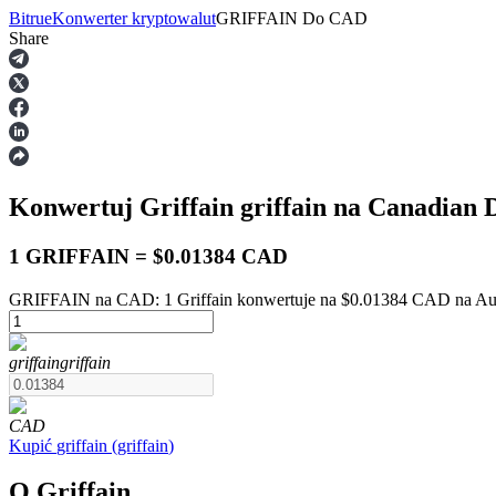
Bitrue
Konwerter kryptowalut
GRIFFAIN
Do
CAD
Share
Kontrakty terminowe
Konwertuj Griffain
griffain
na Canadian 
1 GRIFFAIN = $0.01384 CAD
GRIFFAIN na CAD: 1 Griffain konwertuje na $0.01384 CAD na Aug
Kontrakty terminowe na USDT
griffain
griffain
Kontrakty futures wykorzystujące USDT jako zabezpieczenie
CAD
Kupić
griffain
(
griffain
)
O Griffain