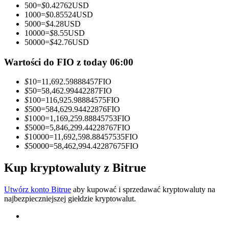
500
=
$
0.42762
USD
1000
=
$
0.85524
USD
Zostań traderem kopiującym
5000
=
$
4.28
USD
10000
=
$
8.55
USD
Ciesz się podziałem zysków i prowizjami z kopiowania
50000
=
$
42.76
USD
transakcji
Wartości do FIO z today 06:00
$
10
=
11,692.59888457
FIO
$
50
=
58,462.99442287
FIO
$
100
=
116,925.98884575
FIO
$
500
=
584,629.94422876
FIO
$
1000
=
1,169,259.88845753
FIO
$
5000
=
5,846,299.44228767
FIO
$
10000
=
11,692,598.88457535
FIO
$
50000
=
58,462,994.42287675
FIO
Informacja
Analiza Big Data, w tym informacje handlowe itp.
Kup kryptowaluty z Bitrue
Utwórz konto Bitrue
aby kupować i sprzedawać kryptowaluty na
najbezpieczniejszej giełdzie kryptowalut.