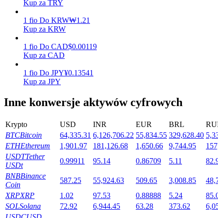
Kup za TRY
1
fio
Do
KRW
₩
1.21
Kup za KRW
Stawianie
1
fio
Do
CAD
$
0.00119
Wysokie zyski i natychmiastowy dostęp
Kup za CAD
1
fio
Do
JPY
¥
0.13541
Kup za JPY
Inne konwersje aktywów cyfrowych
Krypto
USD
INR
EUR
BRL
RU
BTC
Bitcoin
64,335.31
6,126,706.22
55,834.55
329,628.40
5,3
ETH
Ethereum
1,901.97
181,126.68
1,650.66
9,744.95
157
Launchpool
USDT
Tether
0.99911
95.14
0.86709
5.11
82.
USDt
Elastyczne stawianie zakładów, aby zarabiać na popularnych
BNB
Binance
tokenach
587.25
55,924.63
509.65
3,008.85
48,
Coin
XRP
XRP
1.02
97.53
0.88888
5.24
85.
SOL
Solana
72.92
6,944.45
63.28
373.62
6,0
USDC
USD