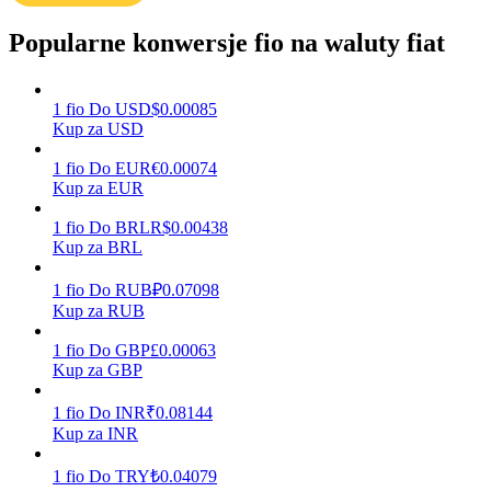
Popularne konwersje fio na waluty fiat
Zarabiać
1
fio
Do
USD
$
0.00085
Kup za USD
1
fio
Do
EUR
€
0.00074
Kup za EUR
1
fio
Do
BRL
R$
0.00438
Kup za BRL
1
fio
Do
RUB
₽
0.07098
Mocna Świnka
Kup za RUB
Codziennie zdobywaj konkurencyjne nagrody
1
fio
Do
GBP
£
0.00063
Kup za GBP
1
fio
Do
INR
₹
0.08144
Kup za INR
1
fio
Do
TRY
₺
0.04079