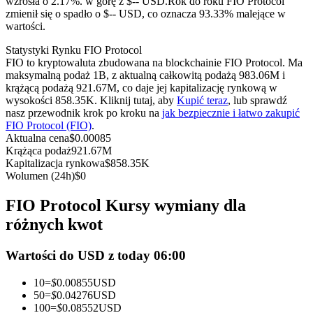
wzrosła o 2.17%. w górę z $-- USD.
Rok do roku FIO Protocol
Kontrakty terminowe na USDC
zmienił się o spadło o $-- USD, co oznacza 93.33% malejące w
wartości.
Kontrakty futures wykorzystujące USDC jako zabezpieczenie
Statystyki Rynku FIO Protocol
FIO to kryptowaluta zbudowana na blockchainie FIO Protocol. Ma
maksymalną podaż 1B, z aktualną całkowitą podażą 983.06M i
krążącą podażą 921.67M, co daje jej kapitalizację rynkową w
wysokości 858.35K. Kliknij tutaj, aby
Kupić teraz
, lub sprawdź
nasz przewodnik krok po kroku na
jak bezpiecznie i łatwo zakupić
FIO Protocol (FIO)
.
Aktualna cena
$
0.00085
Krążąca podaż
921.67M
Kapitalizacja rynkowa
$
858.35K
Kopiowanie Transakcji
Wolumen (24h)
$
0
Dołącz do najlepszych traderów
FIO Protocol Kursy wymiany dla
różnych kwot
Wartości do USD z today 06:00
10
=
$
0.00855
USD
50
=
$
0.04276
USD
100
=
$
0.08552
USD