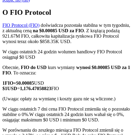
O FIO Protocol
FIO Protocol (FIO)
doświadcza pozostała stabilna w tym tygodniu,
Kontrakty terminowe COIN-M
z aktualną ceną
na $0.00085 USD za FIO
. Z krążącą podażą
921.67M FIO, całkowita kapitalizacja rynkowa FIO Protocol
Kontrakty terminowe na kryptowaluty
wynosi teraz około $858.35K USD.
W ciągu ostatnich 24 godzin wolumen handlowy FIO Protocol
osiągnął $0 USD
TradFi
Obecnie,
FIO do USD
kurs wymiany
wynosi $0.00085 USD za 1
Instrumenty pochodne na akcje, forex, metale szlachetne i
FIO
. To oznacza:
towary
1
FIO
=
$
0.00085
USD
$
1
USD
=
1,176.47058823
FIO
(Uwaga: opłaty za wymianę i koszty gazu nie są wliczone.)
W ciągu ostatnich 7 dni cena FIO Protocol zmieniła się o pozostało
stabilne o 0%.
W ciągu ostatnich 24 godzin kurs wahał się o 0%,
osiągając maksimum $0 USD i minimum $0 USD.
W porównaniu do zeszłego miesiąca FIO Protocol zmienił się o