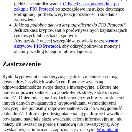
giełdzie scentralizowanej.
Odwiedź nasz przewodnik po
Deposit CASHCAT & Win
zakupie FIO Protocol
po szczegółowe instrukcje dotyczące
konfiguracji portfela, weryfikacji tożsamości i składania
Share 500000 CASHCAT prize pool
zamówienia.
Jakie są podobne aktywa kryptograficzne do FIO Protocol?
Jeśli szukasz kryptowalut o porównywalnych kapitalizacjach
rynkowych lub cechach, sprawdź:
Aby uzyskać więcej szczegółów, odwiedź naszą
stronę
Exclusive for BitMart Users
aktywów FIO Protocol
, aby odkryć pokrewne monety i
altcoiny według kategorii lub wydajności.
Register & Trade to Win 500,000 USDT
Zastrzeżenie
Rynki kryptowalut charakteryzują się dużą zmiennością i mogą
Precious Metals Trading Carnival
doświadczyć szybkich wahań cen. Ponosisz wyłączną
odpowiedzialność za swoje decyzje inwestycyjne, a Bitrue nie
Trade Gold & Silver · 33,333 USDT Bonus
ponosi odpowiedzialności za jakiekolwiek straty, które możesz
ponieść. Opieramy się na źródłach zewnętrznych w zakresie cen i
innych danych związanych z kryptowalutami wymienionymi
powyżej i nie ponosimy odpowiedzialności za ich wiarygodność i
dokładność. Informacje udostępniane na tej platformie i wszelkie
USDT New User Exclusive 10% APR
powiązane materiały służą wyłącznie celom informacyjnym i nie
należy ich uważać za poradę finansową lub inwestycyjną. Aby
USDT Flexible Staking | Daily Rewards
uzyskać więcej informacji, zapoznaj się z naszymi
Warunkami