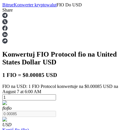
Bitrue
Konwerter kryptowalut
FIO
Do
USD
Share
Kontrakty terminowe
Konwertuj FIO Protocol
fio
na United
States Dollar
USD
1 FIO = $0.00085 USD
FIO na USD: 1 FIO Protocol konwertuje na $0.00085 USD na
Kontrakty terminowe na USDT
August 7 at 6:00 AM
Kontrakty futures wykorzystujące USDT jako zabezpieczenie
fio
fio
USD
Kupić
fio
(
fio
)