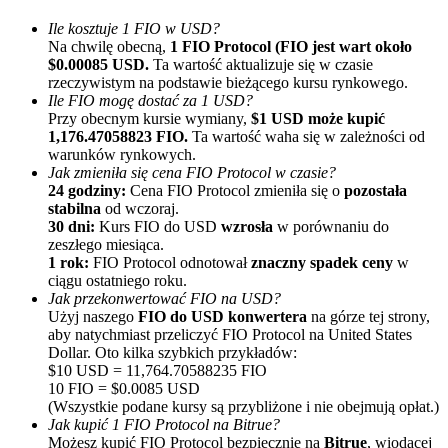
Ile kosztuje 1 FIO w USD?
Na chwilę obecną,
1 FIO Protocol (FIO jest wart około
$0.00085 USD.
Ta wartość aktualizuje się w czasie
rzeczywistym na podstawie bieżącego kursu rynkowego.
Ile FIO mogę dostać za 1 USD?
Przy obecnym kursie wymiany,
$1 USD może kupić
1,176.47058823 FIO.
Ta wartość waha się w zależności od
warunków rynkowych.
Polecaj
Jak zmieniła się cena FIO Protocol w czasie?
24 godziny:
Cena FIO Protocol zmieniła się o
pozostała
Zaproś przyjaciela, aby otrzymać nagrody pieniężne
stabilna
od wczoraj.
30 dni:
Kurs FIO do USD
wzrosła
w porównaniu do
Deposit CASHCAT & Win
zeszłego miesiąca.
1 rok:
FIO Protocol odnotował
znaczny spadek ceny
w
ciągu ostatniego roku.
Jak przekonwertować FIO na USD?
Użyj naszego
FIO do USD konwertera
na górze tej strony,
aby natychmiast przeliczyć FIO Protocol na United States
Dollar. Oto kilka szybkich przykładów:
$10 USD = 11,764.70588235 FIO
10 FIO = $0.0085 USD
(Wszystkie podane kursy są przybliżone i nie obejmują opłat.)
Jak kupić 1 FIO Protocol na Bitrue?
Możesz kupić FIO Protocol bezpiecznie na
Bitrue
, wiodącej