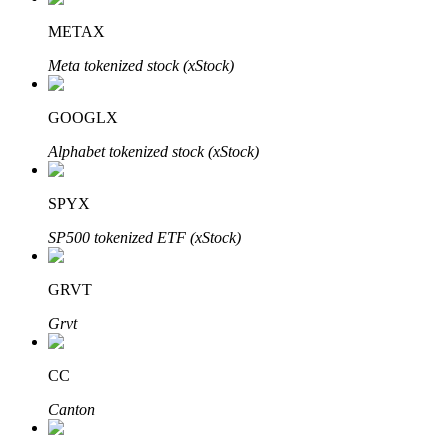
METAX
Meta tokenized stock (xStock)
GOOGLX
Automatyczna inwestycja
Alphabet tokenized stock (xStock)
Zdobądź długoterminowy zysk i elastyczne zainteresowania
SPYX
SP500 tokenized ETF (xStock)
GRVT
Grvt
CC
Naucz się stakingu
Canton
Dowiedz się, jak uzyskać dochód pasywny