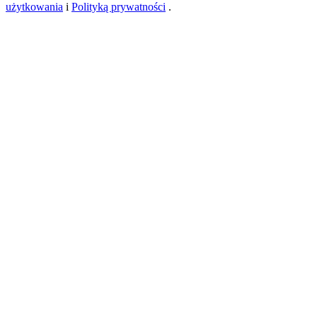
użytkowania
i
Polityką prywatności
.
New Listing Futures Fest
Trade New Futures, Win 200,000 USDT
Crypto World Cup 2026: Grand Finale
77,777+3k Rewards
Więcej wydarzeń