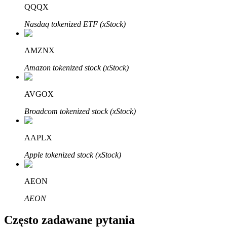
Bitrue
AI
QQQX
Nasdaq tokenized ETF (xStock)
AMZNX
Amazon tokenized stock (xStock)
Bitruści Partnerzy
AVGOX
Broadcom tokenized stock (xStock)
AAPLX
Apple tokenized stock (xStock)
AEON
Afiliaci Bitrue
AEON
Aż do 65% prowizji!
Często zadawane pytania