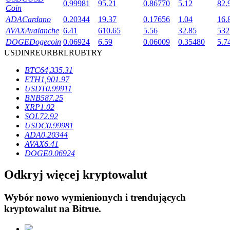
0.99981
95.21
0.86770
5.12
82.
Coin
ADA
Cardano
0.20344
19.37
0.17656
1.04
16.
AVAX
Avalanche
6.41
610.65
5.56
32.85
532
DOGE
Dogecoin
0.06924
6.59
0.06009
0.35480
5.7
USD
INR
EUR
BRL
RUB
TRY
Blokady BTR
BTC
64,335.31
Ekskluzywne inwestycje dla posiadaczy BTR
ETH
1,901.97
USDT
0.99911
BNB
587.25
XRP
1.02
SOL
72.92
USDC
0.99981
ADA
0.20344
AVAX
6.41
DOGE
0.06924
Odkryj więcej kryptowalut
Pożyczki
Wybór nowo wymienionych i trendujących
Usługa pożyczek wspieranych kryptowalutami
kryptowalut na
Bitrue
.