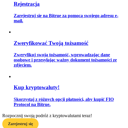
Rejestracja
Zarejestruj się na Bitrue za pomocą swojego adresu e-
mail.
Przewodnik
Przewodnik dla początkujących dotyczący kontraktów futures
Zweryfikować Twoją tożsamość
Zweryfikuj swoją tożsamość, wprowadzając dane
osobowe i przesyłając ważny dokument tożsamości ze
zdjęciem.
Kup kryptowaluty!
Strategie handlowe
Skorzystaj z różnych opcji płatności, aby kupić FIO
Dowiedz się, jak zachować rentowność
Protocol na Bitrue.
Rozpocznij swoją podróż z kryptowalutami teraz!
Zarejestruj się