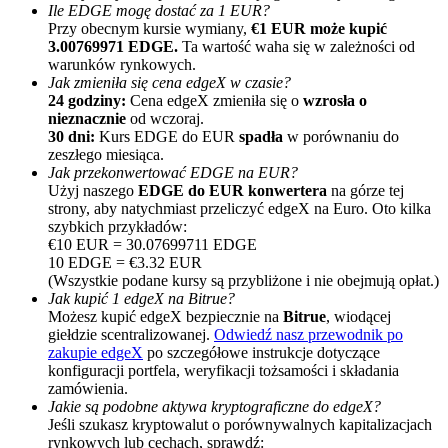
Ile EDGE mogę dostać za 1 EUR?
Przy obecnym kursie wymiany,
€1 EUR może kupić
3.00769971 EDGE.
Ta wartość waha się w zależności od
warunków rynkowych.
Jak zmieniła się cena edgeX w czasie?
24 godziny:
Cena edgeX zmieniła się o
wzrosła o
nieznacznie
od wczoraj.
30 dni:
Kurs EDGE do EUR
spadła
w porównaniu do
zeszłego miesiąca.
Polecaj
Jak przekonwertować EDGE na EUR?
Użyj naszego
EDGE do EUR konwertera
na górze tej
Zaproś przyjaciela, aby otrzymać nagrody pieniężne
strony, aby natychmiast przeliczyć edgeX na Euro. Oto kilka
szybkich przykładów:
BTC Welcome Rewards
€10 EUR = 30.07699711 EDGE
10 EDGE = €3.32 EUR
(Wszystkie podane kursy są przybliżone i nie obejmują opłat.)
Jak kupić 1 edgeX na Bitrue?
Możesz kupić edgeX bezpiecznie na
Bitrue
, wiodącej
giełdzie scentralizowanej.
Odwiedź nasz przewodnik po
zakupie edgeX
po szczegółowe instrukcje dotyczące
konfiguracji portfela, weryfikacji tożsamości i składania
zamówienia.
Jakie są podobne aktywa kryptograficzne do edgeX?
Jeśli szukasz kryptowalut o porównywalnych kapitalizacjach
rynkowych lub cechach, sprawdź: