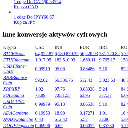
1
edge
Do
CAD
$
0.53554
Kup za CAD
1
edge
Do
JPY
¥
60.67
Stawianie
Kup za JPY
Wysokie zyski i natychmiastowy dostęp
Inne konwersje aktywów cyfrowych
Krypto
USD
INR
EUR
BRL
RU
BTC
Bitcoin
64,952.87
6,180,870.35
56,220.93
331,720.82
5,3
ETH
Ethereum
1,917.95
182,510.99
1,660.11
9,795.17
158
USDT
Tether
0.99919
95.08
0.86486
5.10
82.
USDt
BNB
Binance
592.02
56,336.76
512.43
3,023.53
48,
Coin
Launchpool
XRP
XRP
1.02
97.76
0.88928
5.24
84.
SOL
Solana
73.89
7,031.55
63.95
377.37
6,0
Elastyczne stawianie zakładów, aby zarabiać na popularnych
USDC
USD
tokenach
0.99979
95.13
0.86538
5.10
82.
Coin
ADA
Cardano
0.19953
18.98
0.17271
1.01
16.
AVAX
Avalanche
6.43
612.42
5.57
32.86
530
DOGE
Dogecoin
0.06996
6.65
0.06055
0.35730
5.7