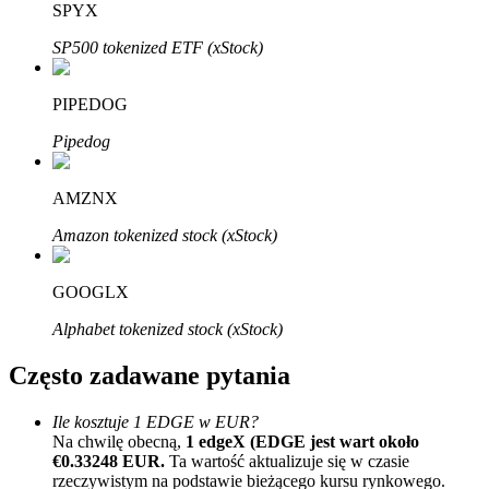
Bitrue
AI
SPYX
SP500 tokenized ETF (xStock)
PIPEDOG
Pipedog
Bitruści Partnerzy
AMZNX
Amazon tokenized stock (xStock)
GOOGLX
Alphabet tokenized stock (xStock)
Często zadawane pytania
Afiliaci Bitrue
Ile kosztuje 1 EDGE w EUR?
Na chwilę obecną,
1 edgeX (EDGE jest wart około
Aż do 65% prowizji!
€0.33248 EUR.
Ta wartość aktualizuje się w czasie
rzeczywistym na podstawie bieżącego kursu rynkowego.