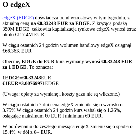
O edgeX
edgeX (EDGE)
doświadcza trend wzrostowy w tym tygodniu, z
aktualną ceną
na €0.33248 EUR za EDGE
. Z krążącą podażą
Kontrakty terminowe COIN-M
350M EDGE, całkowita kapitalizacja rynkowa edgeX wynosi teraz
około €117.4M EUR.
Kontrakty terminowe na kryptowaluty
W ciągu ostatnich 24 godzin wolumen handlowy edgeX osiągnął
€66.36K EUR
Obecnie,
EDGE do EUR
kurs wymiany
wynosi €0.33248 EUR
TradFi
za 1 EDGE
. To oznacza:
Instrumenty pochodne na akcje, forex, metale szlachetne i
1
EDGE
=
€
0.33248
EUR
towary
€
1
EUR
=
3.00769971
EDGE
(Uwaga: opłaty za wymianę i koszty gazu nie są wliczone.)
W ciągu ostatnich 7 dni cena edgeX zmieniła się o wzrosło o
3.75%.
W ciągu ostatnich 24 godzin kurs wahał się o 1.26%,
osiągając maksimum €0 EUR i minimum €0 EUR.
W porównaniu do zeszłego miesiąca edgeX zmienił się o spadła o
15.4%. w dół z €-- EUR.