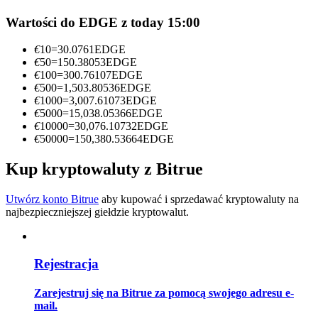
Wartości do EDGE z today 15:00
Zostań traderem kopiującym
Ciesz się podziałem zysków i prowizjami z kopiowania
€
10
=
30.0761
EDGE
transakcji
€
50
=
150.38053
EDGE
€
100
=
300.76107
EDGE
€
500
=
1,503.80536
EDGE
€
1000
=
3,007.61073
EDGE
€
5000
=
15,038.05366
EDGE
€
10000
=
30,076.10732
EDGE
€
50000
=
150,380.53664
EDGE
Kup kryptowaluty z Bitrue
Utwórz konto Bitrue
aby kupować i sprzedawać kryptowaluty na
Informacja
najbezpieczniejszej giełdzie kryptowalut.
Analiza Big Data, w tym informacje handlowe itp.
Rejestracja
Zarejestruj się na Bitrue za pomocą swojego adresu e-
mail.