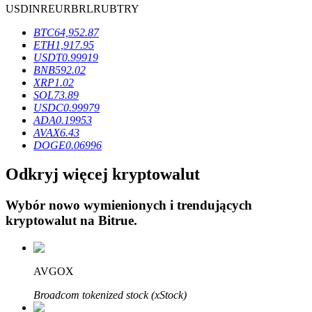
USD
INR
EUR
BRL
RUB
TRY
BTC
64,952.87
ETH
1,917.95
USDT
0.99919
BNB
592.02
Blokady BTR
XRP
1.02
SOL
73.89
Ekskluzywne inwestycje dla posiadaczy BTR
USDC
0.99979
ADA
0.19953
AVAX
6.43
DOGE
0.06996
Odkryj więcej kryptowalut
Wybór nowo wymienionych i trendujących
kryptowalut na
Bitrue
.
Pożyczki
Usługa pożyczek wspieranych kryptowalutami
AVGOX
Broadcom tokenized stock (xStock)