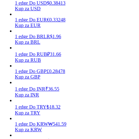
1
edge
Do
USD
$
0.38413
Kup za USD
1
edge
Do
EUR
€
0.33248
Zarabiać
Kup za EUR
1
edge
Do
BRL
R$
1.96
Kup za BRL
1
edge
Do
RUB
₽
31.66
Kup za RUB
1
edge
Do
GBP
£
0.28478
Kup za GBP
Mocna Świnka
1
edge
Do
INR
₹
36.55
Kup za INR
Codziennie zdobywaj konkurencyjne nagrody
1
edge
Do
TRY
₺
18.32
Kup za TRY
1
edge
Do
KRW
₩
541.59
Kup za KRW