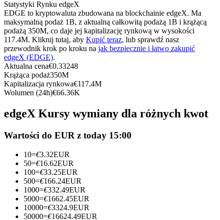
Kontrakty terminowe na USDC
Statystyki Rynku edgeX
EDGE to kryptowaluta zbudowana na blockchainie edgeX. Ma
Kontrakty futures wykorzystujące USDC jako zabezpieczenie
maksymalną podaż 1B, z aktualną całkowitą podażą 1B i krążącą
podażą 350M, co daje jej kapitalizację rynkową w wysokości
117.4M. Kliknij tutaj, aby
Kupić teraz
, lub sprawdź nasz
przewodnik krok po kroku na
jak bezpiecznie i łatwo zakupić
edgeX (EDGE)
.
Aktualna cena
€
0.33248
Krążąca podaż
350M
Kapitalizacja rynkowa
€
117.4M
Wolumen (24h)
€
66.36K
edgeX Kursy wymiany dla różnych kwot
Kopiowanie Transakcji
Wartości do EUR z today 15:00
Dołącz do najlepszych traderów
10
=
€
3.32
EUR
50
=
€
16.62
EUR
100
=
€
33.25
EUR
500
=
€
166.24
EUR
1000
=
€
332.49
EUR
5000
=
€
1662.45
EUR
10000
=
€
3324.9
EUR
50000
=
€
16624.49
EUR