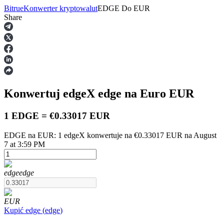
Bitrue
Konwerter kryptowalut
EDGE
Do
EUR
Share
Kontrakty terminowe
Konwertuj edgeX
edge
na Euro
EUR
1 EDGE = €0.33017 EUR
EDGE na EUR: 1 edgeX konwertuje na €0.33017 EUR na August
7 at 3:59 PM
Kontrakty terminowe na USDT
Kontrakty futures wykorzystujące USDT jako zabezpieczenie
edge
edge
EUR
Kupić
edge
(
edge
)