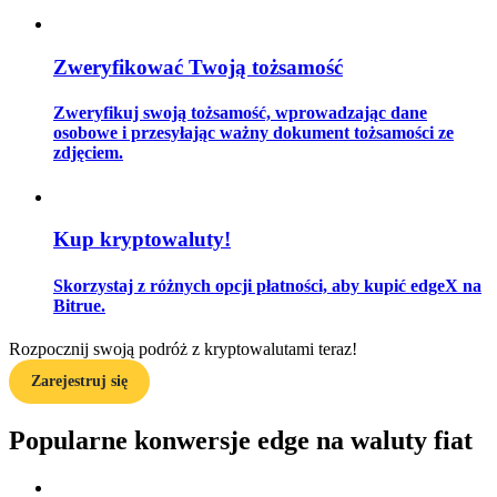
Zweryfikować Twoją tożsamość
Przewodnik
Zweryfikuj swoją tożsamość, wprowadzając dane
Przewodnik dla początkujących dotyczący kontraktów futures
osobowe i przesyłając ważny dokument tożsamości ze
zdjęciem.
Kup kryptowaluty!
Skorzystaj z różnych opcji płatności, aby kupić edgeX na
Bitrue.
Rozpocznij swoją podróż z kryptowalutami teraz!
Strategie handlowe
Zarejestruj się
Dowiedz się, jak zachować rentowność
Popularne konwersje edge na waluty fiat