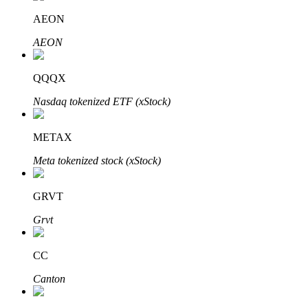
AEON
AEON
QQQX
Automatyczna inwestycja
Nasdaq tokenized ETF (xStock)
Zdobądź długoterminowy zysk i elastyczne zainteresowania
METAX
Meta tokenized stock (xStock)
GRVT
Grvt
CC
Naucz się stakingu
Canton
Dowiedz się, jak uzyskać dochód pasywny