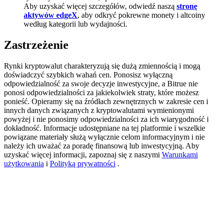
Aby uzyskać więcej szczegółów, odwiedź naszą
stronę
BTC Welcome Rewards
aktywów edgeX
, aby odkryć pokrewne monety i altcoiny
według kategorii lub wydajności.
Deposit & Trade BTC to Share 25000 USDT prize pool!
Zastrzeżenie
Rynki kryptowalut charakteryzują się dużą zmiennością i mogą
Deposit CASHCAT & Win
doświadczyć szybkich wahań cen. Ponosisz wyłączną
odpowiedzialność za swoje decyzje inwestycyjne, a Bitrue nie
Share 500000 CASHCAT prize pool
ponosi odpowiedzialności za jakiekolwiek straty, które możesz
ponieść. Opieramy się na źródłach zewnętrznych w zakresie cen i
innych danych związanych z kryptowalutami wymienionymi
powyżej i nie ponosimy odpowiedzialności za ich wiarygodność i
dokładność. Informacje udostępniane na tej platformie i wszelkie
Exclusive for BitMart Users
powiązane materiały służą wyłącznie celom informacyjnym i nie
należy ich uważać za poradę finansową lub inwestycyjną. Aby
Register & Trade to Win 500,000 USDT
uzyskać więcej informacji, zapoznaj się z naszymi
Warunkami
użytkowania
i
Polityką prywatności
.
Precious Metals Trading Carnival
Trade Gold & Silver · 33,333 USDT Bonus