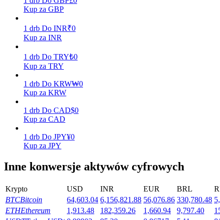
1
drb
Do
GBP
£
0
Kup za GBP
Zarabiać
1
drb
Do
INR
₹
0
Kup za INR
1
drb
Do
TRY
₺
0
Kup za TRY
1
drb
Do
KRW
₩
0
Kup za KRW
1
drb
Do
CAD
$
0
Kup za CAD
Mocna Świnka
1
drb
Do
JPY
¥
0
Codziennie zdobywaj konkurencyjne nagrody
Kup za JPY
Inne konwersje aktywów cyfrowych
Krypto
USD
INR
EUR
BRL
R
BTC
Bitcoin
64,603.04
6,156,821.88
56,076.86
330,780.48
5
ETH
Ethereum
1,913.48
182,359.26
1,660.94
9,797.40
1