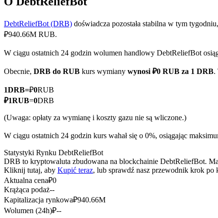
O DebtReliefBot
DebtReliefBot (DRB)
doświadcza pozostała stabilna w tym tygodniu,
₽940.66M RUB.
Kontrakty terminowe COIN-M
W ciągu ostatnich 24 godzin wolumen handlowy DebtReliefBot osi
Kontrakty terminowe na kryptowaluty
Obecnie,
DRB do RUB
kurs wymiany
wynosi ₽0 RUB za 1 DRB
.
1
DRB
=
₽
0
RUB
TradFi
₽
1
RUB
=
0
DRB
Instrumenty pochodne na akcje, forex, metale szlachetne i towa
(Uwaga: opłaty za wymianę i koszty gazu nie są wliczone.)
W ciągu ostatnich 24 godzin kurs wahał się o 0%, osiągając mak
Statystyki Rynku DebtReliefBot
DRB to kryptowaluta zbudowana na blockchainie DebtReliefBot. Ma m
Kliknij tutaj, aby
Kupić teraz
, lub sprawdź nasz przewodnik krok po
Aktualna cena
₽
0
Krążąca podaż
--
Kapitalizacja rynkowa
₽
940.66M
Wolumen (24h)
₽
--
Kontrakty terminowe na USDC