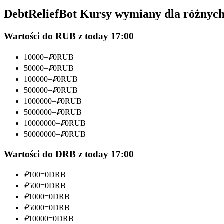
Kontrakty futures wykorzystujące USDC jako zabezpieczenie
DebtReliefBot Kursy wymiany dla różnyc
Wartości do RUB z today 17:00
10000
=
₽
0
RUB
50000
=
₽
0
RUB
100000
=
₽
0
RUB
500000
=
₽
0
RUB
1000000
=
₽
0
RUB
5000000
=
₽
0
RUB
Kopiowanie Transakcji
10000000
=
₽
0
RUB
Dołącz do najlepszych traderów
50000000
=
₽
0
RUB
Wartości do DRB z today 17:00
₽
100
=
0
DRB
₽
500
=
0
DRB
₽
1000
=
0
DRB
₽
5000
=
0
DRB
₽
10000
=
0
DRB