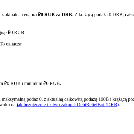
 z aktualną ceną
na ₽0 RUB za DRB
. Z krążącą podażą 0 DRB, całko
ągnął ₽0 RUB
 To oznacza:
ry
simum ₽0 RUB i minimum ₽0 RUB.
aksymalną podaż 0, z aktualną całkowitą podażą 100B i krążącą poda
 kroku na
jak bezpiecznie i łatwo zakupić DebtReliefBot (DRB)
.