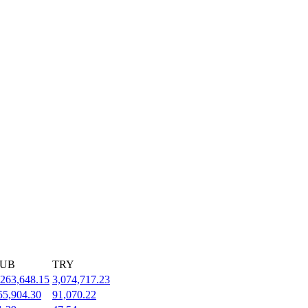
UB
TRY
,263,648.15
3,074,717.23
55,904.30
91,070.22