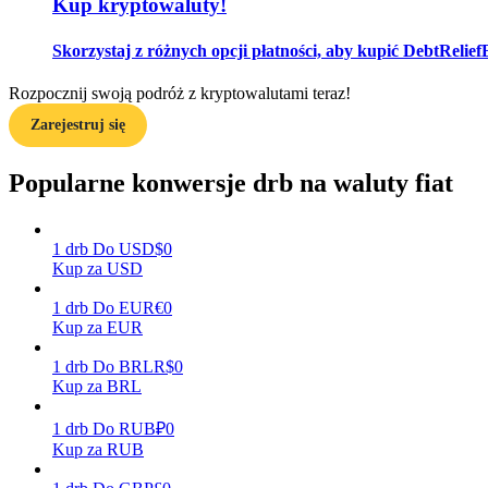
Kup kryptowaluty!
Przewodnik
Skorzystaj z różnych opcji płatności, aby kupić DebtRelief
Przewodnik dla początkujących dotyczący kontraktów futures
Rozpocznij swoją podróż z kryptowalutami teraz!
Zarejestruj się
Popularne konwersje drb na waluty fiat
1
drb
Do
USD
$
0
Kup za USD
Strategie handlowe
1
drb
Do
EUR
€
0
Kup za EUR
Dowiedz się, jak zachować rentowność
1
drb
Do
BRL
R$
0
Kup za BRL
1
drb
Do
RUB
₽
0
Kup za RUB