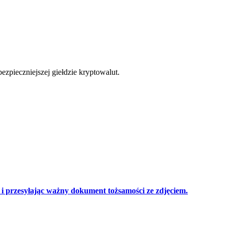
cji
zpieczniejszej giełdzie kryptowalut.
 przesyłając ważny dokument tożsamości ze zdjęciem.