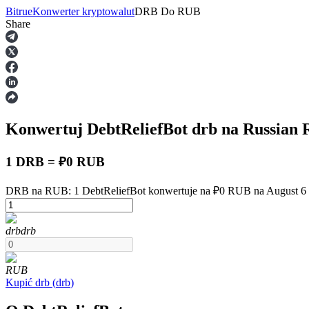
Bitrue
Konwerter kryptowalut
DRB
Do
RUB
Share
Kontrakty terminowe
Konwertuj DebtReliefBot
drb
na Russian 
1 DRB = ₽0 RUB
DRB na RUB: 1 DebtReliefBot konwertuje na ₽0 RUB na August 6 
Kontrakty terminowe na USDT
drb
drb
Kontrakty futures wykorzystujące USDT jako zabezpieczenie
RUB
Kupić
drb
(
drb
)