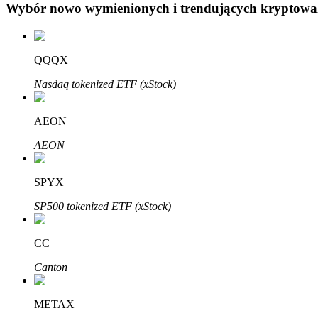
Wybór nowo wymienionych i trendujących kryptowa
Blokady BTR
QQQX
Ekskluzywne inwestycje dla posiadaczy BTR
Nasdaq tokenized ETF (xStock)
AEON
AEON
SPYX
SP500 tokenized ETF (xStock)
Pożyczki
Usługa pożyczek wspieranych kryptowalutami
CC
Canton
METAX