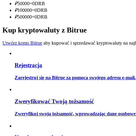
₽
50000
=
0
DRB
Zostań traderem kopiującym
₽
100000
=
0
DRB
Ciesz się podziałem zysków i prowizjami z kopiowania transak
₽
500000
=
0
DRB
Kup kryptowaluty z Bitrue
Utwórz konto Bitrue
aby kupować i sprzedawać kryptowaluty na najbe
Rejestracja
Informacja
Zarejestruj się na Bitrue za pomocą swojego adresu e-mail.
Analiza Big Data, w tym informacje handlowe itp.
Zweryfikować Twoją tożsamość
Zweryfikuj swoją tożsamość, wprowadzając dane osobowe i