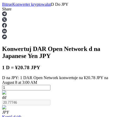
Bitrue
Konwerter kryptowalut
D
Do
JPY
Share
Kontrakty terminowe
Konwertuj DAR Open Network
d
na
Japanese Yen
JPY
1 D = ¥20.78 JPY
D na JPY: 1 DAR Open Network konwertuje na ¥20.78 JPY na
Kontrakty terminowe na USDT
August 8 at 3:00 AM
Kontrakty futures wykorzystujące USDT jako zabezpieczenie
d
d
JPY
Kupić
d
(
d
)