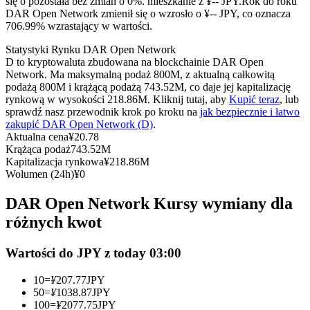
się o pozostała bez zmian o 0%. mieszkanie z ¥-- JPY.
Rok do roku
Kontrakty terminowe na USDC
DAR Open Network zmienił się o wzrosło o ¥-- JPY, co oznacza
706.99% wzrastający w wartości.
Kontrakty futures wykorzystujące USDC jako zabezpieczenie
Statystyki Rynku DAR Open Network
D to kryptowaluta zbudowana na blockchainie DAR Open
Network. Ma maksymalną podaż 800M, z aktualną całkowitą
podażą 800M i krążącą podażą 743.52M, co daje jej kapitalizację
rynkową w wysokości 218.86M. Kliknij tutaj, aby
Kupić teraz
, lub
sprawdź nasz przewodnik krok po kroku na
jak bezpiecznie i łatwo
zakupić DAR Open Network (D)
.
Aktualna cena
¥
20.78
Krążąca podaż
743.52M
Kapitalizacja rynkowa
¥
218.86M
Kopiowanie Transakcji
Wolumen (24h)
¥
0
Dołącz do najlepszych traderów
DAR Open Network Kursy wymiany dla
różnych kwot
Wartości do JPY z today 03:00
10
=
¥
207.77
JPY
50
=
¥
1038.87
JPY
100
=
¥
2077.75
JPY