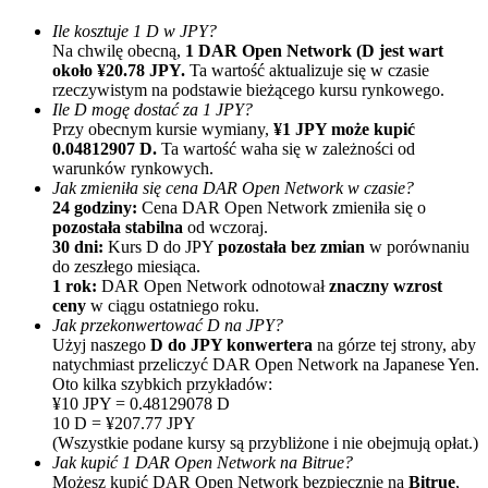
Ile kosztuje 1 D w JPY?
Na chwilę obecną,
1 DAR Open Network (D jest wart
około ¥20.78 JPY.
Ta wartość aktualizuje się w czasie
rzeczywistym na podstawie bieżącego kursu rynkowego.
Ile D mogę dostać za 1 JPY?
Przy obecnym kursie wymiany,
¥1 JPY może kupić
0.04812907 D.
Ta wartość waha się w zależności od
warunków rynkowych.
Polecaj
Jak zmieniła się cena DAR Open Network w czasie?
24 godziny:
Cena DAR Open Network zmieniła się o
Zaproś przyjaciela, aby otrzymać nagrody pieniężne
pozostała stabilna
od wczoraj.
30 dni:
Kurs D do JPY
pozostała bez zmian
w porównaniu
BTC Welcome Rewards
do zeszłego miesiąca.
1 rok:
DAR Open Network odnotował
znaczny wzrost
ceny
w ciągu ostatniego roku.
Jak przekonwertować D na JPY?
Użyj naszego
D do JPY konwertera
na górze tej strony, aby
natychmiast przeliczyć DAR Open Network na Japanese Yen.
Oto kilka szybkich przykładów:
¥10 JPY = 0.48129078 D
10 D = ¥207.77 JPY
(Wszystkie podane kursy są przybliżone i nie obejmują opłat.)
Jak kupić 1 DAR Open Network na Bitrue?
Możesz kupić DAR Open Network bezpiecznie na
Bitrue
,