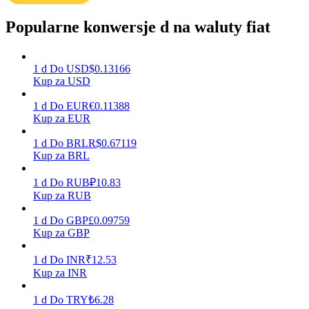
Popularne konwersje d na waluty fiat
Zarabiać
1
d
Do
USD
$
0.13166
Kup za USD
1
d
Do
EUR
€
0.11388
Kup za EUR
1
d
Do
BRL
R$
0.67119
Kup za BRL
1
d
Do
RUB
₽
10.83
Mocna Świnka
Kup za RUB
Codziennie zdobywaj konkurencyjne nagrody
1
d
Do
GBP
£
0.09759
Kup za GBP
1
d
Do
INR
₹
12.53
Kup za INR
1
d
Do
TRY
₺
6.28