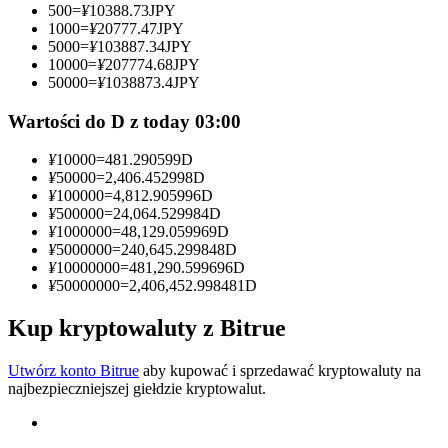
500
=
¥
10388.73
JPY
1000
=
¥
20777.47
JPY
Zostań traderem kopiującym
5000
=
¥
103887.34
JPY
10000
=
¥
207774.68
JPY
Ciesz się podziałem zysków i prowizjami z kopiowania
50000
=
¥
1038873.4
JPY
transakcji
Wartości do D z today 03:00
¥
10000
=
481.290599
D
¥
50000
=
2,406.452998
D
¥
100000
=
4,812.905996
D
¥
500000
=
24,064.529984
D
¥
1000000
=
48,129.059969
D
¥
5000000
=
240,645.299848
D
¥
10000000
=
481,290.599696
D
¥
50000000
=
2,406,452.998481
D
Informacja
Analiza Big Data, w tym informacje handlowe itp.
Kup kryptowaluty z Bitrue
Utwórz konto Bitrue
aby kupować i sprzedawać kryptowaluty na
najbezpieczniejszej giełdzie kryptowalut.