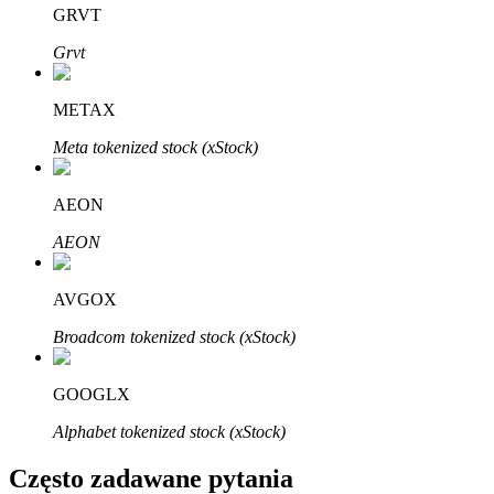
Bitrue
AI
GRVT
Grvt
METAX
Meta tokenized stock (xStock)
Bitruści Partnerzy
AEON
AEON
AVGOX
Broadcom tokenized stock (xStock)
GOOGLX
Afiliaci Bitrue
Alphabet tokenized stock (xStock)
Aż do 65% prowizji!
Często zadawane pytania