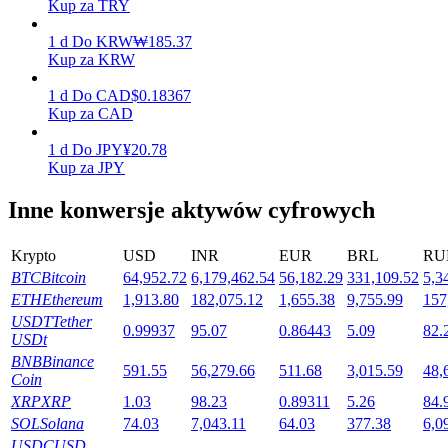
Kup za TRY
1
d
Do
KRW
₩
185.37
Kup za KRW
Stawianie
1
d
Do
CAD
$
0.18367
Wysokie zyski i natychmiastowy dostęp
Kup za CAD
1
d
Do
JPY
¥
20.78
Kup za JPY
Inne konwersje aktywów cyfrowych
Krypto
USD
INR
EUR
BRL
RU
BTC
Bitcoin
64,952.72
6,179,462.54
56,182.29
331,109.52
5,3
ETH
Ethereum
1,913.80
182,075.12
1,655.38
9,755.99
157
Launchpool
USDT
Tether
0.99937
95.07
0.86443
5.09
82.
USDt
Elastyczne stawianie zakładów, aby zarabiać na popularnych
BNB
Binance
tokenach
591.55
56,279.66
511.68
3,015.59
48,
Coin
XRP
XRP
1.03
98.23
0.89311
5.26
84.
SOL
Solana
74.03
7,043.11
64.03
377.38
6,0
USDC
USD