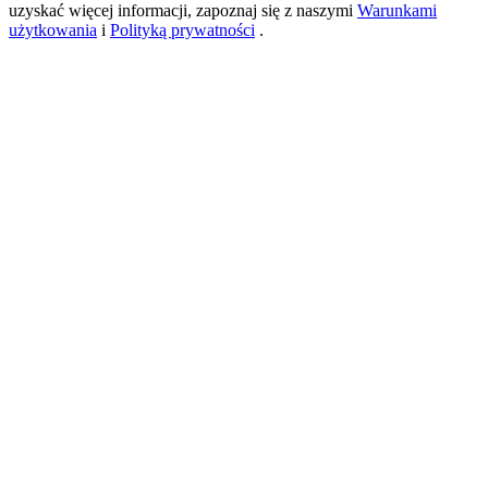
uzyskać więcej informacji, zapoznaj się z naszymi
Warunkami
użytkowania
i
Polityką prywatności
.
USDT New User Exclusive 10% APR
USDT Flexible Staking | Daily Rewards
BTC New User Exclusive: 6.5% APR
BTC Flexible Staking | Daily Rewards
Więcej wydarzeń