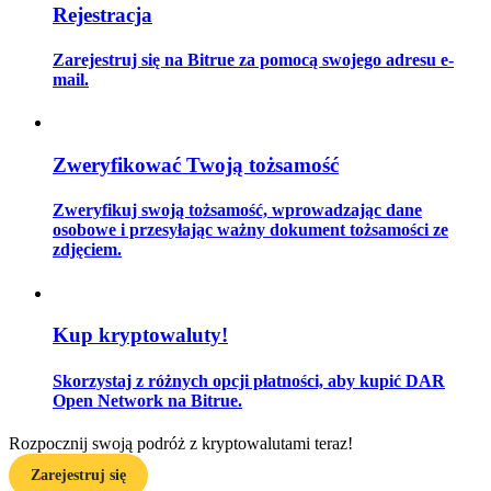
Rejestracja
Zarejestruj się na Bitrue za pomocą swojego adresu e-
mail.
Przewodnik
Przewodnik dla początkujących dotyczący kontraktów futures
Zweryfikować Twoją tożsamość
Zweryfikuj swoją tożsamość, wprowadzając dane
osobowe i przesyłając ważny dokument tożsamości ze
zdjęciem.
Kup kryptowaluty!
Strategie handlowe
Skorzystaj z różnych opcji płatności, aby kupić DAR
Dowiedz się, jak zachować rentowność
Open Network na Bitrue.
Rozpocznij swoją podróż z kryptowalutami teraz!
Zarejestruj się