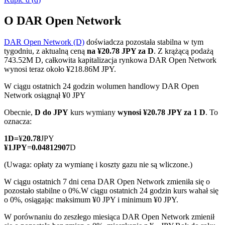
O DAR Open Network
DAR Open Network (D)
doświadcza pozostała stabilna w tym
Kontrakty terminowe COIN-M
tygodniu, z aktualną ceną
na ¥20.78 JPY za D
. Z krążącą podażą
743.52M D, całkowita kapitalizacja rynkowa DAR Open Network
Kontrakty terminowe na kryptowaluty
wynosi teraz około ¥218.86M JPY.
W ciągu ostatnich 24 godzin wolumen handlowy DAR Open
Network osiągnął ¥0 JPY
TradFi
Obecnie,
D do JPY
kurs wymiany
wynosi ¥20.78 JPY za 1 D
. To
Instrumenty pochodne na akcje, forex, metale szlachetne i
oznacza:
towary
1
D
=
¥
20.78
JPY
¥
1
JPY
=
0.04812907
D
(Uwaga: opłaty za wymianę i koszty gazu nie są wliczone.)
W ciągu ostatnich 7 dni cena DAR Open Network zmieniła się o
pozostało stabilne o 0%.
W ciągu ostatnich 24 godzin kurs wahał się
o 0%, osiągając maksimum ¥0 JPY i minimum ¥0 JPY.
W porównaniu do zeszłego miesiąca DAR Open Network zmienił