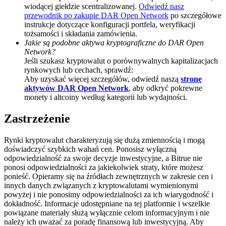
wiodącej giełdzie scentralizowanej.
Odwiedź nasz
BTC Welcome Rewards
przewodnik po zakupie DAR Open Network
po szczegółowe
instrukcje dotyczące konfiguracji portfela, weryfikacji
Deposit & Trade BTC to Share 25000 USDT prize pool!
tożsamości i składania zamówienia.
Jakie są podobne aktywa kryptograficzne do DAR Open
Network?
Jeśli szukasz kryptowalut o porównywalnych kapitalizacjach
rynkowych lub cechach, sprawdź:
Deposit CASHCAT & Win
Aby uzyskać więcej szczegółów, odwiedź naszą
stronę
aktywów DAR Open Network
, aby odkryć pokrewne
Share 500000 CASHCAT prize pool
monety i altcoiny według kategorii lub wydajności.
Zastrzeżenie
Exclusive for BitMart Users
Rynki kryptowalut charakteryzują się dużą zmiennością i mogą
doświadczyć szybkich wahań cen. Ponosisz wyłączną
Register & Trade to Win 500,000 USDT
odpowiedzialność za swoje decyzje inwestycyjne, a Bitrue nie
ponosi odpowiedzialności za jakiekolwiek straty, które możesz
ponieść. Opieramy się na źródłach zewnętrznych w zakresie cen i
innych danych związanych z kryptowalutami wymienionymi
powyżej i nie ponosimy odpowiedzialności za ich wiarygodność i
Precious Metals Trading Carnival
dokładność. Informacje udostępniane na tej platformie i wszelkie
powiązane materiały służą wyłącznie celom informacyjnym i nie
Trade Gold & Silver · 33,333 USDT Bonus
należy ich uważać za poradę finansową lub inwestycyjną. Aby