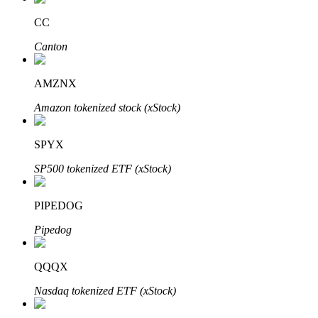
CC
Canton
AMZNX
Automatyczna inwestycja
Amazon tokenized stock (xStock)
Zdobądź długoterminowy zysk i elastyczne zainteresowania
SPYX
SP500 tokenized ETF (xStock)
PIPEDOG
Pipedog
QQQX
Naucz się stakingu
Nasdaq tokenized ETF (xStock)
Dowiedz się, jak uzyskać dochód pasywny