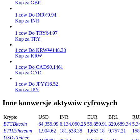
Kup za GBP
1
cow
Do
INR
₹
9.94
Kup za INR
Stawianie
1
cow
Do
TRY
₺
4.97
Wysokie zyski i natychmiastowy dostęp
Kup za TRY
1
cow
Do
KRW
₩
148.38
Kup za KRW
1
cow
Do
CAD
$
0.1461
Kup za CAD
1
cow
Do
JPY
¥
16.52
Kup za JPY
Launchpool
Inne konwersje aktywów cyfrowych
Elastyczne stawianie zakładów, aby zarabiać na popularnych
tokenach
Krypto
USD
INR
EUR
BRL
RU
BTC
Bitcoin
64,355.99
6,134,050.25
55,859.91
329,689.34
5,3
ETH
Ethereum
1,904.62
181,538.38
1,653.18
9,757.21
158
USDT
Tether