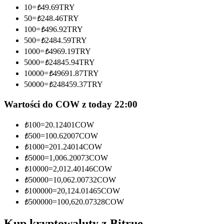
10
=
₺
49.69
TRY
Zostań traderem kopiującym
50
=
₺
248.46
TRY
100
=
₺
496.92
TRY
Ciesz się podziałem zysków i prowizjami z kopiowania
500
=
₺
2484.59
TRY
transakcji
1000
=
₺
4969.19
TRY
5000
=
₺
24845.94
TRY
10000
=
₺
49691.87
TRY
50000
=
₺
248459.37
TRY
Wartości do COW z today 22:00
₺
100
=
20.12401
COW
₺
500
=
100.62007
COW
Informacja
₺
1000
=
201.24014
COW
₺
5000
=
1,006.20073
COW
Analiza Big Data, w tym informacje handlowe itp.
₺
10000
=
2,012.40146
COW
₺
50000
=
10,062.00732
COW
₺
100000
=
20,124.01465
COW
₺
500000
=
100,620.07328
COW
Kup kryptowaluty z Bitrue