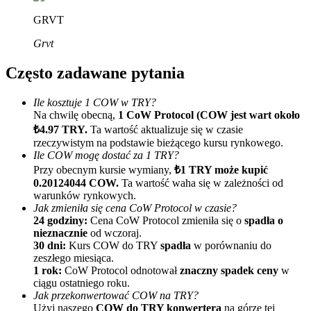
GRVT
Grvt
Często zadawane pytania
Ile kosztuje 1 COW w TRY?
Na chwilę obecną,
1 CoW Protocol (COW jest wart około
Polecaj
₺4.97 TRY.
Ta wartość aktualizuje się w czasie
Zaproś przyjaciela, aby otrzymać nagrody pieniężne
rzeczywistym na podstawie bieżącego kursu rynkowego.
Ile COW mogę dostać za 1 TRY?
Deposit CASHCAT & Win
Przy obecnym kursie wymiany,
₺1 TRY może kupić
0.20124044 COW.
Ta wartość waha się w zależności od
warunków rynkowych.
Jak zmieniła się cena CoW Protocol w czasie?
24 godziny:
Cena CoW Protocol zmieniła się o
spadła o
nieznacznie
od wczoraj.
30 dni:
Kurs COW do TRY
spadła
w porównaniu do
zeszłego miesiąca.
1 rok:
CoW Protocol odnotował
znaczny spadek ceny
w
ciągu ostatniego roku.
Jak przekonwertować COW na TRY?
Użyj naszego
COW do TRY konwertera
na górze tej