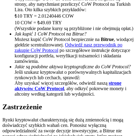
strony, aby natychmiast przeliczyć CoW Protocol na Turkish
Deposit CASHCAT & Win
Lira. Oto kilka szybkich przykładów:
₺10 TRY = 2.01240446 COW
Share 500000 CASHCAT prize pool
10 COW = ₺49.69 TRY
(Wszystkie podane kursy są przybliżone i nie obejmują opłat.)
Jak kupić 1 CoW Protocol na Bitrue?
Możesz kupić CoW Protocol bezpiecznie na
Bitrue
, wiodącej
giełdzie scentralizowanej.
Odwiedź nasz przewodnik po
Exclusive for BitMart Users
zakupie CoW Protocol
po szczegółowe instrukcje dotyczące
Register & Trade to Win 500,000 USDT
konfiguracji portfela, weryfikacji tożsamości i składania
zamówienia.
Jakie są podobne aktywa kryptograficzne do CoW Protocol?
Jeśli szukasz kryptowalut o porównywalnych kapitalizacjach
rynkowych lub cechach, sprawdź:
Precious Metals Trading Carnival
Aby uzyskać więcej szczegółów, odwiedź naszą
stronę
aktywów CoW Protocol
, aby odkryć pokrewne monety i
Trade Gold & Silver · 33,333 USDT Bonus
altcoiny według kategorii lub wydajności.
Zastrzeżenie
USDT New User Exclusive 10% APR
Rynki kryptowalut charakteryzują się dużą zmiennością i mogą
doświadczyć szybkich wahań cen. Ponosisz wyłączną
USDT Flexible Staking | Daily Rewards
odpowiedzialność za swoje decyzje inwestycyjne, a Bitrue nie