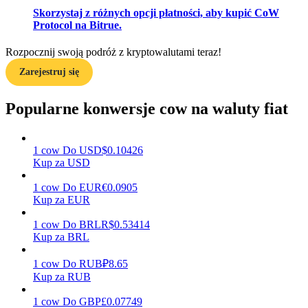
Skorzystaj z różnych opcji płatności, aby kupić CoW
Protocol na Bitrue.
Zarabiać
Rozpocznij swoją podróż z kryptowalutami teraz!
Zarejestruj się
Popularne konwersje cow na waluty fiat
1
cow
Do
USD
$
0.10426
Kup za USD
1
cow
Do
EUR
€
0.0905
Mocna Świnka
Kup za EUR
Codziennie zdobywaj konkurencyjne nagrody
1
cow
Do
BRL
R$
0.53414
Kup za BRL
1
cow
Do
RUB
₽
8.65
Kup za RUB
1
cow
Do
GBP
£
0.07749