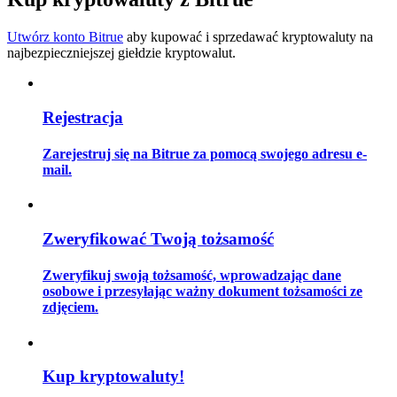
Utwórz konto Bitrue
aby kupować i sprzedawać kryptowaluty na
najbezpieczniejszej giełdzie kryptowalut.
Przewodnik
Przewodnik dla początkujących dotyczący kontraktów futures
Rejestracja
Zarejestruj się na Bitrue za pomocą swojego adresu e-
mail.
Zweryfikować Twoją tożsamość
Zweryfikuj swoją tożsamość, wprowadzając dane
Strategie handlowe
osobowe i przesyłając ważny dokument tożsamości ze
zdjęciem.
Dowiedz się, jak zachować rentowność
Kup kryptowaluty!