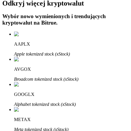
Odkryj więcej kryptowalut
Wybór nowo wymienionych i trendujących
kryptowalut na
Bitrue
.
Automatyczna inwestycja
AAPLX
Zdobądź długoterminowy zysk i elastyczne zainteresowania
Apple tokenized stock (xStock)
AVGOX
Broadcom tokenized stock (xStock)
GOOGLX
Alphabet tokenized stock (xStock)
Naucz się stakingu
METAX
Dowiedz się, jak uzyskać dochód pasywny
Meta tokenized stock (xStock)