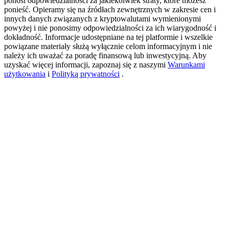
ponosi odpowiedzialności za jakiekolwiek straty, które możesz
ponieść. Opieramy się na źródłach zewnętrznych w zakresie cen i
innych danych związanych z kryptowalutami wymienionymi
powyżej i nie ponosimy odpowiedzialności za ich wiarygodność i
New Listing Futures Fest
dokładność. Informacje udostępniane na tej platformie i wszelkie
powiązane materiały służą wyłącznie celom informacyjnym i nie
Trade New Futures, Win 200,000 USDT
należy ich uważać za poradę finansową lub inwestycyjną. Aby
uzyskać więcej informacji, zapoznaj się z naszymi
Warunkami
użytkowania
i
Polityką prywatności
.
Crypto World Cup 2026: Grand Finale
77,777+3k Rewards
Więcej wydarzeń