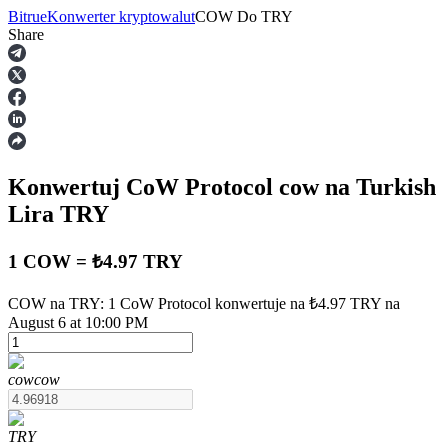
Bitrue
Konwerter kryptowalut
COW
Do
TRY
Share
Kontrakty terminowe
Konwertuj CoW Protocol
cow
na Turkish
Lira
TRY
1 COW = ₺4.97 TRY
Kontrakty terminowe na USDT
COW na TRY: 1 CoW Protocol konwertuje na ₺4.97 TRY na
August 6 at 10:00 PM
Kontrakty futures wykorzystujące USDT jako zabezpieczenie
cow
cow
TRY