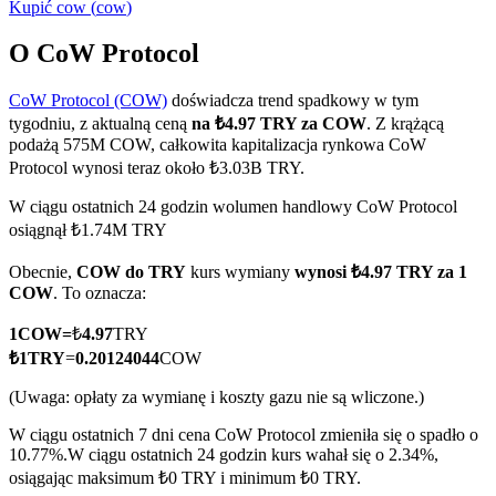
Kupić
cow
(
cow
)
O CoW Protocol
CoW Protocol (COW)
doświadcza trend spadkowy w tym
Kontrakty terminowe COIN-M
tygodniu, z aktualną ceną
na ₺4.97 TRY za COW
. Z krążącą
Kontrakty terminowe na kryptowaluty
podażą 575M COW, całkowita kapitalizacja rynkowa CoW
Protocol wynosi teraz około ₺3.03B TRY.
W ciągu ostatnich 24 godzin wolumen handlowy CoW Protocol
TradFi
osiągnął ₺1.74M TRY
Instrumenty pochodne na akcje, forex, metale szlachetne i
Obecnie,
COW do TRY
kurs wymiany
wynosi ₺4.97 TRY za 1
towary
COW
. To oznacza:
1
COW
=
₺
4.97
TRY
₺
1
TRY
=
0.20124044
COW
(Uwaga: opłaty za wymianę i koszty gazu nie są wliczone.)
W ciągu ostatnich 7 dni cena CoW Protocol zmieniła się o spadło o
10.77%.
W ciągu ostatnich 24 godzin kurs wahał się o 2.34%,
osiągając maksimum ₺0 TRY i minimum ₺0 TRY.