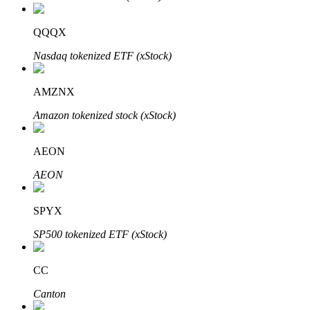
Bitrue
AI
QQQX
Nasdaq tokenized ETF (xStock)
AMZNX
Amazon tokenized stock (xStock)
Bitruści Partnerzy
AEON
AEON
SPYX
SP500 tokenized ETF (xStock)
Afiliaci Bitrue
CC
Aż do 65% prowizji!
Canton