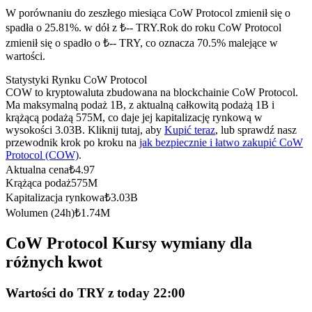
Kontrakty terminowe na USDC
W porównaniu do zeszłego miesiąca CoW Protocol zmienił się o
Kontrakty futures wykorzystujące USDC jako zabezpieczenie
spadła o 25.81%. w dół z ₺-- TRY.
Rok do roku CoW Protocol
zmienił się o spadło o ₺-- TRY, co oznacza 70.5% malejące w
wartości.
Statystyki Rynku CoW Protocol
COW to kryptowaluta zbudowana na blockchainie CoW Protocol.
Ma maksymalną podaż 1B, z aktualną całkowitą podażą 1B i
krążącą podażą 575M, co daje jej kapitalizację rynkową w
wysokości 3.03B. Kliknij tutaj, aby
Kupić teraz
, lub sprawdź nasz
przewodnik krok po kroku na
jak bezpiecznie i łatwo zakupić CoW
Protocol (COW)
.
Kopiowanie Transakcji
Aktualna cena
₺
4.97
Krążąca podaż
575M
Dołącz do najlepszych traderów
Kapitalizacja rynkowa
₺
3.03B
Wolumen (24h)
₺
1.74M
CoW Protocol Kursy wymiany dla
różnych kwot
Wartości do TRY z today 22:00