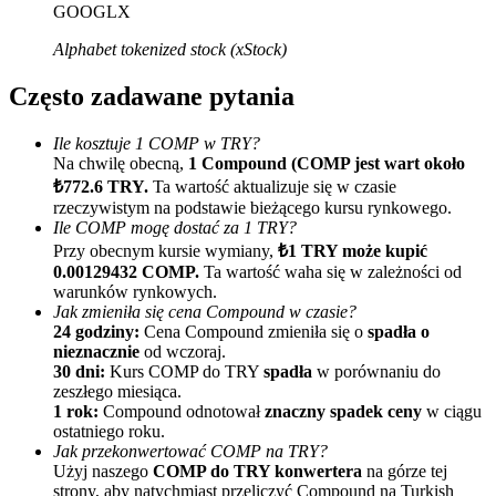
GOOGLX
Alphabet tokenized stock (xStock)
Często zadawane pytania
Ile kosztuje 1 COMP w TRY?
Na chwilę obecną,
1 Compound (COMP jest wart około
Polecaj
₺772.6 TRY.
Ta wartość aktualizuje się w czasie
rzeczywistym na podstawie bieżącego kursu rynkowego.
Zaproś przyjaciela, aby otrzymać nagrody pieniężne
Ile COMP mogę dostać za 1 TRY?
Przy obecnym kursie wymiany,
₺1 TRY może kupić
Deposit CASHCAT & Win
0.00129432 COMP.
Ta wartość waha się w zależności od
warunków rynkowych.
Jak zmieniła się cena Compound w czasie?
24 godziny:
Cena Compound zmieniła się o
spadła o
nieznacznie
od wczoraj.
30 dni:
Kurs COMP do TRY
spadła
w porównaniu do
zeszłego miesiąca.
1 rok:
Compound odnotował
znaczny spadek ceny
w ciągu
ostatniego roku.
Jak przekonwertować COMP na TRY?
Użyj naszego
COMP do TRY konwertera
na górze tej
strony, aby natychmiast przeliczyć Compound na Turkish