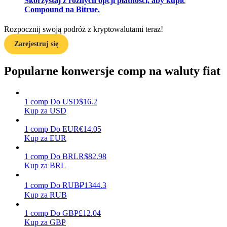
Skorzystaj z różnych opcji płatności, aby kupić
Compound na Bitrue.
Rozpocznij swoją podróż z kryptowalutami teraz!
Zarabiać
Zarejestruj się
Popularne konwersje comp na waluty fiat
1
comp
Do
USD
$
16.2
Kup za USD
1
comp
Do
EUR
€
14.05
Kup za EUR
Mocna Świnka
1
comp
Do
BRL
R$
82.98
Codziennie zdobywaj konkurencyjne nagrody
Kup za BRL
1
comp
Do
RUB
₽
1344.3
Kup za RUB
1
comp
Do
GBP
£
12.04
Kup za GBP