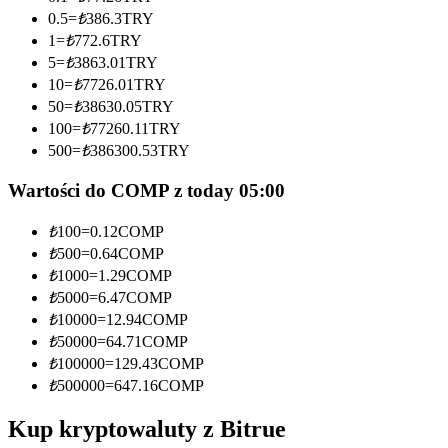
0.5
=
₺
386.3
TRY
Zostań traderem kopiującym
1
=
₺
772.6
TRY
5
=
₺
3863.01
TRY
Ciesz się podziałem zysków i prowizjami z kopiowania
10
=
₺
7726.01
TRY
transakcji
50
=
₺
38630.05
TRY
100
=
₺
77260.11
TRY
500
=
₺
386300.53
TRY
Wartości do COMP z today 05:00
₺
100
=
0.12
COMP
₺
500
=
0.64
COMP
₺
1000
=
1.29
COMP
Informacja
₺
5000
=
6.47
COMP
₺
10000
=
12.94
COMP
Analiza Big Data, w tym informacje handlowe itp.
₺
50000
=
64.71
COMP
₺
100000
=
129.43
COMP
₺
500000
=
647.16
COMP
Kup kryptowaluty z Bitrue