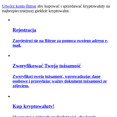
Utwórz konto Bitrue
aby kupować i sprzedawać kryptowaluty na
najbezpieczniejszej giełdzie kryptowalut.
Przewodnik
Rejestracja
Przewodnik dla początkujących dotyczący kontraktów futures
Zarejestruj się na Bitrue za pomocą swojego adresu e-
mail.
Zweryfikować Twoją tożsamość
Zweryfikuj swoją tożsamość, wprowadzając dane
osobowe i przesyłając ważny dokument tożsamości ze
Strategie handlowe
zdjęciem.
Dowiedz się, jak zachować rentowność
Kup kryptowaluty!