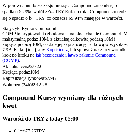
Kontrakty terminowe na USDC
W porównaniu do zeszłego miesiąca Compound zmienił się o
Kontrakty futures wykorzystujące USDC jako zabezpieczenie
spadła o 6.29%. w dół z ₺-- TRY.
Rok do roku Compound zmienił
się o spadło o ₺-- TRY, co oznacza 65.94% malejące w wartości.
Statystyki Rynku Compound
COMP to kryptowaluta zbudowana na blockchainie Compound. Ma
maksymalną podaż 10M, z aktualną całkowitą podażą 10M i
krążącą podażą 10M, co daje jej kapitalizację rynkową w wysokości
7.9B. Kliknij tutaj, aby
Kupić teraz
, lub sprawdź nasz przewodnik
krok po kroku na
jak bezpiecznie i łatwo zakupić Compound
(COMP)
.
Aktualna cena
₺
772.6
Kopiowanie Transakcji
Krążąca podaż
10M
Kapitalizacja rynkowa
₺
7.9B
Dołącz do najlepszych traderów
Wolumen (24h)
₺
912.28
Compound Kursy wymiany dla różnych
kwot
Wartości do TRY z today 05:00
0.1
=
₺
77.26
TRY