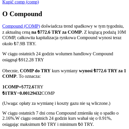
Kupić
comp
(
comp
)
O Compound
Compound (COMP)
doświadcza trend spadkowy w tym tygodniu,
Kontrakty terminowe COIN-M
z aktualną ceną
na ₺772.6 TRY za COMP
. Z krążącą podażą 10M
Kontrakty terminowe na kryptowaluty
COMP, całkowita kapitalizacja rynkowa Compound wynosi teraz
około ₺7.9B TRY.
W ciągu ostatnich 24 godzin wolumen handlowy Compound
TradFi
osiągnął ₺912.28 TRY
Instrumenty pochodne na akcje, forex, metale szlachetne i
Obecnie,
COMP do TRY
kurs wymiany
wynosi ₺772.6 TRY za 1
towary
COMP
. To oznacza:
1
COMP
=
₺
772.6
TRY
₺
1
TRY
=
0.00129432
COMP
(Uwaga: opłaty za wymianę i koszty gazu nie są wliczone.)
W ciągu ostatnich 7 dni cena Compound zmieniła się o spadło o
2.16%.
W ciągu ostatnich 24 godzin kurs wahał się o 0.91%,
osiągając maksimum ₺0 TRY i minimum ₺0 TRY.