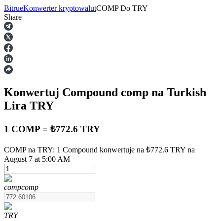
Bitrue
Konwerter kryptowalut
COMP
Do
TRY
Share
Kontrakty terminowe
Konwertuj Compound
comp
na Turkish
Lira
TRY
1 COMP = ₺772.6 TRY
Kontrakty terminowe na USDT
COMP na TRY: 1 Compound konwertuje na ₺772.6 TRY na
August 7 at 5:00 AM
Kontrakty futures wykorzystujące USDT jako zabezpieczenie
comp
comp
TRY