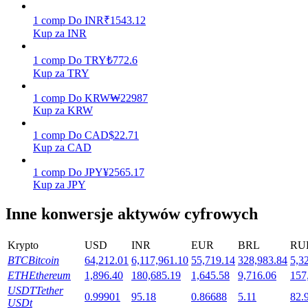
1
comp
Do
INR
₹
1543.12
Kup za INR
Stawianie
1
comp
Do
TRY
₺
772.6
Wysokie zyski i natychmiastowy dostęp
Kup za TRY
1
comp
Do
KRW
₩
22987
Kup za KRW
1
comp
Do
CAD
$
22.71
Kup za CAD
1
comp
Do
JPY
¥
2565.17
Kup za JPY
Inne konwersje aktywów cyfrowych
Launchpool
Elastyczne stawianie zakładów, aby zarabiać na popularnych
Krypto
USD
INR
EUR
BRL
RU
tokenach
BTC
Bitcoin
64,212.01
6,117,961.10
55,719.14
328,983.84
5,3
ETH
Ethereum
1,896.40
180,685.19
1,645.58
9,716.06
157
USDT
Tether
0.99901
95.18
0.86688
5.11
82.
USDt