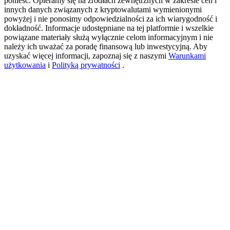
ponieść. Opieramy się na źródłach zewnętrznych w zakresie cen i
innych danych związanych z kryptowalutami wymienionymi
powyżej i nie ponosimy odpowiedzialności za ich wiarygodność i
dokładność. Informacje udostępniane na tej platformie i wszelkie
New Listing Futures Fest
powiązane materiały służą wyłącznie celom informacyjnym i nie
należy ich uważać za poradę finansową lub inwestycyjną. Aby
Trade New Futures, Win 200,000 USDT
uzyskać więcej informacji, zapoznaj się z naszymi
Warunkami
użytkowania
i
Polityką prywatności
.
Crypto World Cup 2026: Grand Finale
77,777+3k Rewards
Więcej wydarzeń