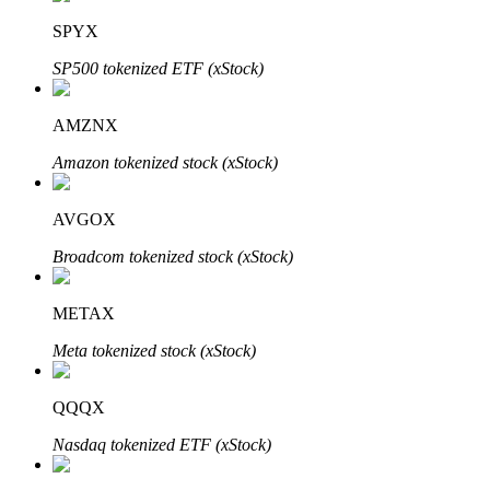
Bitrue
AI
SPYX
SP500 tokenized ETF (xStock)
AMZNX
Amazon tokenized stock (xStock)
Bitruści Partnerzy
AVGOX
Broadcom tokenized stock (xStock)
METAX
Meta tokenized stock (xStock)
QQQX
Afiliaci Bitrue
Nasdaq tokenized ETF (xStock)
Aż do 65% prowizji!