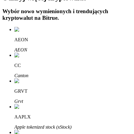
Wybór nowo wymienionych i trendujących
kryptowalut na
Bitrue
.
AEON
Automatyczna inwestycja
AEON
Zdobądź długoterminowy zysk i elastyczne zainteresowania
CC
Canton
GRVT
Grvt
Naucz się stakingu
AAPLX
Dowiedz się, jak uzyskać dochód pasywny
Apple tokenized stock (xStock)