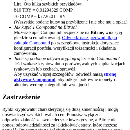
Lira. Oto kilka szybkich przykładów:
Deposit CASHCAT & Win
₺10 TRY = 0.01294329 COMP
10 COMP = ₺7726.01 TRY
Share 500000 CASHCAT prize pool
(Wszystkie podane kursy są przybliżone i nie obejmują opłat.)
Jak kupić 1 Compound na Bitrue?
Możesz kupić Compound bezpiecznie na
Bitrue
, wiodącej
giełdzie scentralizowanej.
Odwiedź nasz przewodnik po
zakupie Compound
po szczegółowe instrukcje dotyczące
Exclusive for BitMart Users
konfiguracji portfela, weryfikacji tożsamości i składania
Register & Trade to Win 500,000 USDT
zamówienia.
Jakie są podobne aktywa kryptograficzne do Compound?
Jeśli szukasz kryptowalut o porównywalnych kapitalizacjach
rynkowych lub cechach, sprawdź:
Aby uzyskać więcej szczegółów, odwiedź naszą
stronę
Precious Metals Trading Carnival
aktywów Compound
, aby odkryć pokrewne monety i
altcoiny według kategorii lub wydajności.
Trade Gold & Silver · 33,333 USDT Bonus
Zastrzeżenie
Rynki kryptowalut charakteryzują się dużą zmiennością i mogą
USDT New User Exclusive 10% APR
doświadczyć szybkich wahań cen. Ponosisz wyłączną
odpowiedzialność za swoje decyzje inwestycyjne, a Bitrue nie
USDT Flexible Staking | Daily Rewards
ponosi odpowiedzialności za jakiekolwiek straty, które możesz