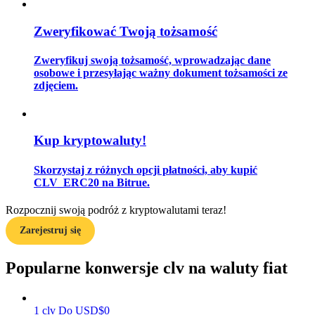
Zweryfikować Twoją tożsamość
Przewodnik
Zweryfikuj swoją tożsamość, wprowadzając dane
osobowe i przesyłając ważny dokument tożsamości ze
Przewodnik dla początkujących dotyczący kontraktów futures
zdjęciem.
Kup kryptowaluty!
Skorzystaj z różnych opcji płatności, aby kupić
CLV_ERC20 na Bitrue.
Rozpocznij swoją podróż z kryptowalutami teraz!
Strategie handlowe
Zarejestruj się
Dowiedz się, jak zachować rentowność
Popularne konwersje clv na waluty fiat
1
clv
Do
USD
$
0