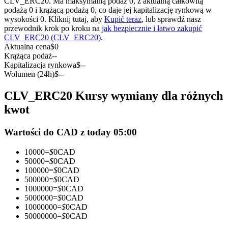
CLV_ERC20. Ma maksymalną podaż 0, z aktualną całkowitą
Kontrakty terminowe na USDC
podażą 0 i krążącą podażą 0, co daje jej kapitalizację rynkową w
wysokości 0. Kliknij tutaj, aby
Kupić teraz
, lub sprawdź nasz
Kontrakty futures wykorzystujące USDC jako zabezpieczenie
przewodnik krok po kroku na
jak bezpiecznie i łatwo zakupić
CLV_ERC20 (CLV_ERC20)
.
Aktualna cena
$
0
Krążąca podaż
--
Kapitalizacja rynkowa
$
--
Wolumen (24h)
$
--
CLV_ERC20 Kursy wymiany dla różnych
kwot
Kopiowanie Transakcji
Wartości do CAD z today 05:00
Dołącz do najlepszych traderów
10000
=
$
0
CAD
50000
=
$
0
CAD
100000
=
$
0
CAD
500000
=
$
0
CAD
1000000
=
$
0
CAD
5000000
=
$
0
CAD
10000000
=
$
0
CAD
50000000
=
$
0
CAD