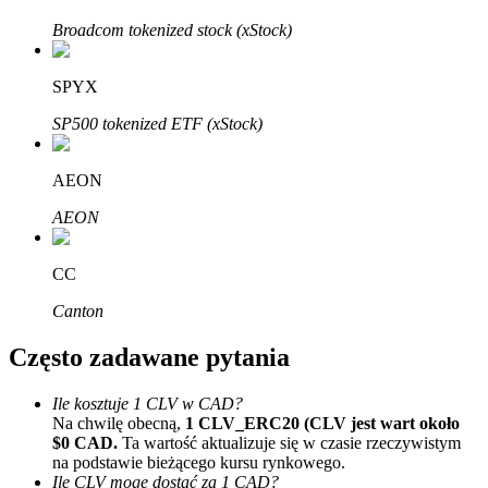
Bitrue
AI
Broadcom tokenized stock (xStock)
SPYX
SP500 tokenized ETF (xStock)
AEON
Bitruści Partnerzy
AEON
CC
Canton
Często zadawane pytania
Ile kosztuje 1 CLV w CAD?
Afiliaci Bitrue
Na chwilę obecną,
1 CLV_ERC20 (CLV jest wart około
$0 CAD.
Ta wartość aktualizuje się w czasie rzeczywistym
Aż do 65% prowizji!
na podstawie bieżącego kursu rynkowego.
Ile CLV mogę dostać za 1 CAD?