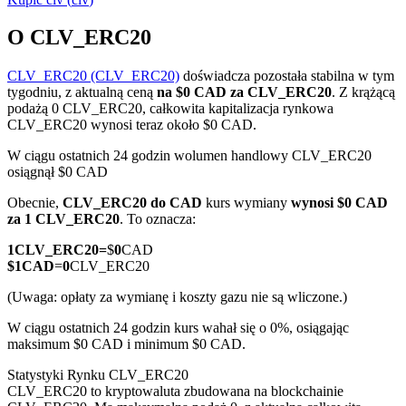
O CLV_ERC20
CLV_ERC20 (CLV_ERC20)
doświadcza pozostała stabilna w tym
Kontrakty terminowe COIN-M
tygodniu, z aktualną ceną
na $0 CAD za CLV_ERC20
. Z krążącą
podażą 0 CLV_ERC20, całkowita kapitalizacja rynkowa
Kontrakty terminowe na kryptowaluty
CLV_ERC20 wynosi teraz około $0 CAD.
W ciągu ostatnich 24 godzin wolumen handlowy CLV_ERC20
osiągnął $0 CAD
TradFi
Obecnie,
CLV_ERC20 do CAD
kurs wymiany
wynosi $0 CAD
Instrumenty pochodne na akcje, forex, metale szlachetne i
za 1 CLV_ERC20
. To oznacza:
towary
1
CLV_ERC20
=
$
0
CAD
$
1
CAD
=
0
CLV_ERC20
(Uwaga: opłaty za wymianę i koszty gazu nie są wliczone.)
W ciągu ostatnich 24 godzin kurs wahał się o 0%, osiągając
maksimum $0 CAD i minimum $0 CAD.
Statystyki Rynku CLV_ERC20
CLV_ERC20 to kryptowaluta zbudowana na blockchainie