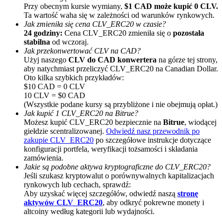
Przy obecnym kursie wymiany,
$1 CAD może kupić 0 CLV.
Ta wartość waha się w zależności od warunków rynkowych.
Jak zmieniła się cena CLV_ERC20 w czasie?
24 godziny:
Cena CLV_ERC20 zmieniła się o
pozostała
stabilna
od wczoraj.
Jak przekonwertować CLV na CAD?
Użyj naszego
CLV do CAD konwertera
na górze tej strony,
aby natychmiast przeliczyć CLV_ERC20 na Canadian Dollar.
Oto kilka szybkich przykładów:
Polecaj
$10 CAD = 0 CLV
10 CLV = $0 CAD
Zaproś przyjaciela, aby otrzymać nagrody pieniężne
(Wszystkie podane kursy są przybliżone i nie obejmują opłat.)
Jak kupić 1 CLV_ERC20 na Bitrue?
Deposit CASHCAT & Win
Możesz kupić CLV_ERC20 bezpiecznie na
Bitrue
, wiodącej
giełdzie scentralizowanej.
Odwiedź nasz przewodnik po
zakupie CLV_ERC20
po szczegółowe instrukcje dotyczące
konfiguracji portfela, weryfikacji tożsamości i składania
zamówienia.
Jakie są podobne aktywa kryptograficzne do CLV_ERC20?
Jeśli szukasz kryptowalut o porównywalnych kapitalizacjach
rynkowych lub cechach, sprawdź:
Aby uzyskać więcej szczegółów, odwiedź naszą
stronę
aktywów CLV_ERC20
, aby odkryć pokrewne monety i
altcoiny według kategorii lub wydajności.