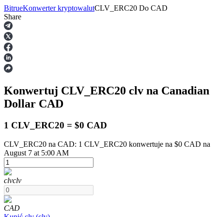
Bitrue
Konwerter kryptowalut
CLV_ERC20
Do
CAD
Share
Kontrakty terminowe
Konwertuj CLV_ERC20
clv
na Canadian
Dollar
CAD
1 CLV_ERC20 = $0 CAD
CLV_ERC20 na CAD: 1 CLV_ERC20 konwertuje na $0 CAD na
Kontrakty terminowe na USDT
August 7 at 5:00 AM
Kontrakty futures wykorzystujące USDT jako zabezpieczenie
clv
clv
CAD
Kupić
clv
(
clv
)