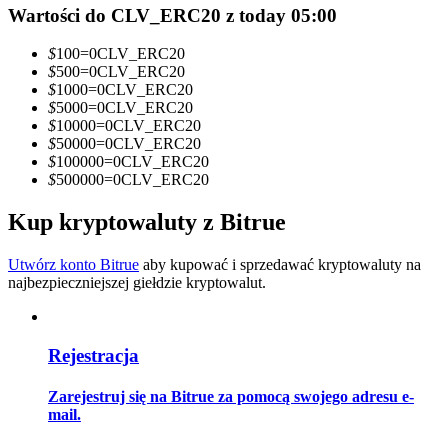
Wartości do CLV_ERC20 z today 05:00
Zostań traderem kopiującym
$
100
=
0
CLV_ERC20
Ciesz się podziałem zysków i prowizjami z kopiowania
$
500
=
0
CLV_ERC20
transakcji
$
1000
=
0
CLV_ERC20
$
5000
=
0
CLV_ERC20
$
10000
=
0
CLV_ERC20
$
50000
=
0
CLV_ERC20
$
100000
=
0
CLV_ERC20
$
500000
=
0
CLV_ERC20
Kup kryptowaluty z Bitrue
Utwórz konto Bitrue
aby kupować i sprzedawać kryptowaluty na
najbezpieczniejszej giełdzie kryptowalut.
Informacja
Analiza Big Data, w tym informacje handlowe itp.
Rejestracja
Zarejestruj się na Bitrue za pomocą swojego adresu e-
mail.