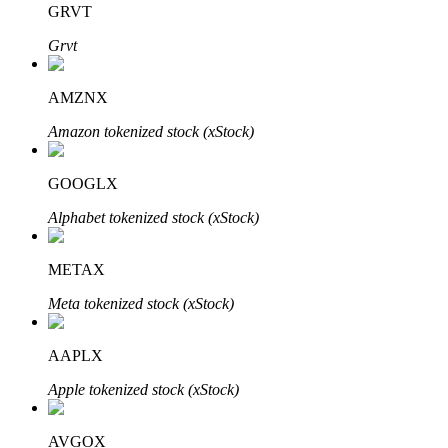
GRVT
Grvt
AMZNX
Amazon tokenized stock (xStock)
Automatyczna inwestycja
Zdobądź długoterminowy zysk i elastyczne zainteresowania
GOOGLX
Alphabet tokenized stock (xStock)
METAX
Meta tokenized stock (xStock)
AAPLX
Naucz się stakingu
Apple tokenized stock (xStock)
Dowiedz się, jak uzyskać dochód pasywny
AVGOX