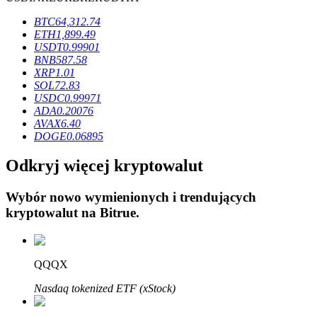
BTC
64,312.74
ETH
1,899.49
USDT
0.99901
BNB
587.58
XRP
1.01
Blokady BTR
SOL
72.83
USDC
0.99971
Ekskluzywne inwestycje dla posiadaczy BTR
ADA
0.20076
AVAX
6.40
DOGE
0.06895
Odkryj więcej kryptowalut
Wybór nowo wymienionych i trendujących
kryptowalut na
Bitrue
.
Pożyczki
QQQX
Usługa pożyczek wspieranych kryptowalutami
Nasdaq tokenized ETF (xStock)