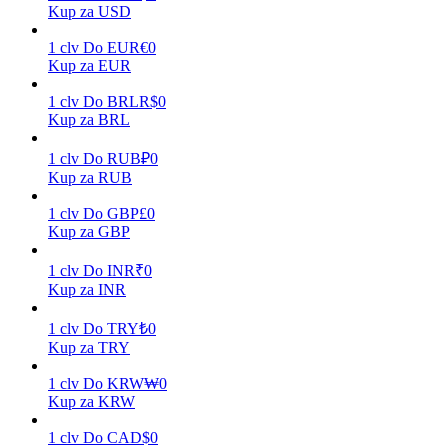
Kup za USD
1
clv
Do
EUR
€
0
Kup za EUR
Zarabiać
1
clv
Do
BRL
R$
0
Kup za BRL
1
clv
Do
RUB
₽
0
Kup za RUB
1
clv
Do
GBP
£
0
Kup za GBP
1
clv
Do
INR
₹
0
Mocna Świnka
Kup za INR
Codziennie zdobywaj konkurencyjne nagrody
1
clv
Do
TRY
₺
0
Kup za TRY
1
clv
Do
KRW
₩
0
Kup za KRW
1
clv
Do
CAD
$
0