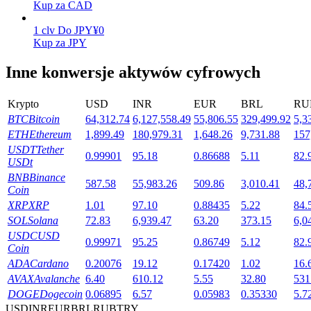
Kup za CAD
1
clv
Do
JPY
¥
0
Kup za JPY
Stawianie
Inne konwersje aktywów cyfrowych
Wysokie zyski i natychmiastowy dostęp
Krypto
USD
INR
EUR
BRL
RU
BTC
Bitcoin
64,312.74
6,127,558.49
55,806.55
329,499.92
5,3
ETH
Ethereum
1,899.49
180,979.31
1,648.26
9,731.88
157
USDT
Tether
0.99901
95.18
0.86688
5.11
82.
USDt
BNB
Binance
587.58
55,983.26
509.86
3,010.41
48,
Coin
XRP
XRP
1.01
97.10
0.88435
5.22
84.
Launchpool
SOL
Solana
72.83
6,939.47
63.20
373.15
6,0
USDC
USD
Elastyczne stawianie zakładów, aby zarabiać na popularnych
0.99971
95.25
0.86749
5.12
82.
Coin
tokenach
ADA
Cardano
0.20076
19.12
0.17420
1.02
16.
AVAX
Avalanche
6.40
610.12
5.55
32.80
531
DOGE
Dogecoin
0.06895
6.57
0.05983
0.35330
5.7
USD
INR
EUR
BRL
RUB
TRY