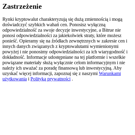
Zastrzeżenie
Deposit CASHCAT & Win
Share 500000 CASHCAT prize pool
Rynki kryptowalut charakteryzują się dużą zmiennością i mogą
doświadczyć szybkich wahań cen. Ponosisz wyłączną
odpowiedzialność za swoje decyzje inwestycyjne, a Bitrue nie
ponosi odpowiedzialności za jakiekolwiek straty, które możesz
ponieść. Opieramy się na źródłach zewnętrznych w zakresie cen i
Exclusive for BitMart Users
innych danych związanych z kryptowalutami wymienionymi
powyżej i nie ponosimy odpowiedzialności za ich wiarygodność i
Register & Trade to Win 500,000 USDT
dokładność. Informacje udostępniane na tej platformie i wszelkie
powiązane materiały służą wyłącznie celom informacyjnym i nie
należy ich uważać za poradę finansową lub inwestycyjną. Aby
uzyskać więcej informacji, zapoznaj się z naszymi
Warunkami
użytkowania
i
Polityką prywatności
.
Precious Metals Trading Carnival
Trade Gold & Silver · 33,333 USDT Bonus
USDT New User Exclusive 10% APR
USDT Flexible Staking | Daily Rewards