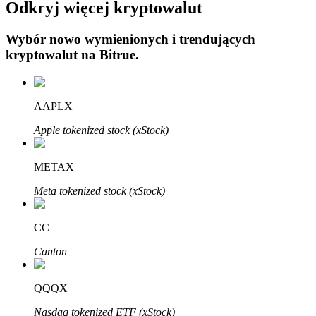
Odkryj więcej kryptowalut
Wybór nowo wymienionych i trendujących
kryptowalut na
Bitrue
.
Automatyczna inwestycja
AAPLX
Zdobądź długoterminowy zysk i elastyczne zainteresowania
Apple tokenized stock (xStock)
METAX
Meta tokenized stock (xStock)
CC
Canton
Naucz się stakingu
QQQX
Dowiedz się, jak uzyskać dochód pasywny
Nasdaq tokenized ETF (xStock)