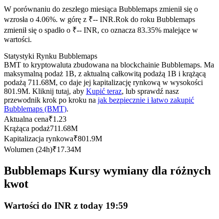
Kontrakty terminowe na USDC
W porównaniu do zeszłego miesiąca Bubblemaps zmienił się o
Kontrakty futures wykorzystujące USDC jako zabezpieczenie
wzrosła o 4.06%. w górę z ₹-- INR.
Rok do roku Bubblemaps
zmienił się o spadło o ₹-- INR, co oznacza 83.35% malejące w
wartości.
Statystyki Rynku Bubblemaps
BMT to kryptowaluta zbudowana na blockchainie Bubblemaps. Ma
maksymalną podaż 1B, z aktualną całkowitą podażą 1B i krążącą
podażą 711.68M, co daje jej kapitalizację rynkową w wysokości
801.9M. Kliknij tutaj, aby
Kupić teraz
, lub sprawdź nasz
przewodnik krok po kroku na
jak bezpiecznie i łatwo zakupić
Bubblemaps (BMT)
.
Kopiowanie Transakcji
Aktualna cena
₹
1.23
Krążąca podaż
711.68M
Dołącz do najlepszych traderów
Kapitalizacja rynkowa
₹
801.9M
Wolumen (24h)
₹
17.34M
Bubblemaps Kursy wymiany dla różnych
kwot
Wartości do INR z today 19:59