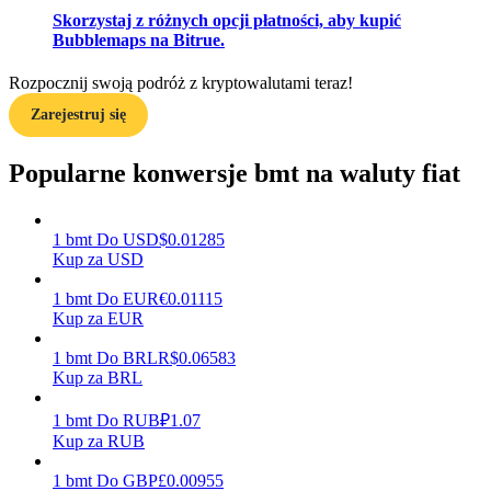
Skorzystaj z różnych opcji płatności, aby kupić
Bubblemaps na Bitrue.
Zarabiać
Rozpocznij swoją podróż z kryptowalutami teraz!
Zarejestruj się
Popularne konwersje bmt na waluty fiat
1
bmt
Do
USD
$
0.01285
Kup za USD
1
bmt
Do
EUR
€
0.01115
Mocna Świnka
Kup za EUR
Codziennie zdobywaj konkurencyjne nagrody
1
bmt
Do
BRL
R$
0.06583
Kup za BRL
1
bmt
Do
RUB
₽
1.07
Kup za RUB
1
bmt
Do
GBP
£
0.00955