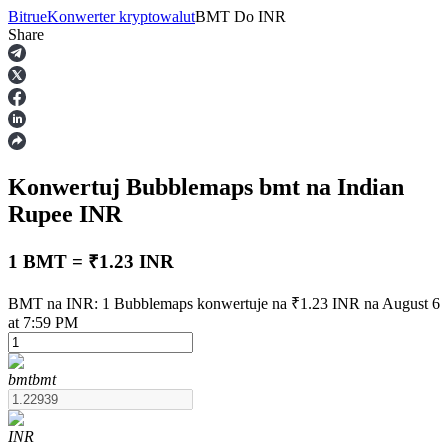
Bitrue
Konwerter kryptowalut
BMT
Do
INR
Share
Kontrakty terminowe
Konwertuj Bubblemaps
bmt
na Indian
Rupee
INR
1 BMT = ₹1.23 INR
Kontrakty terminowe na USDT
BMT na INR: 1 Bubblemaps konwertuje na ₹1.23 INR na August 6
at 7:59 PM
Kontrakty futures wykorzystujące USDT jako zabezpieczenie
bmt
bmt
INR