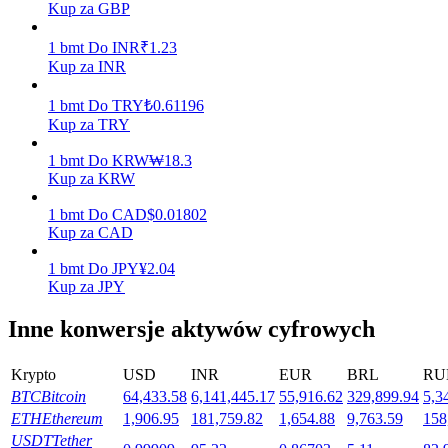
Kup za GBP
1
bmt
Do
INR
₹
1.23
Kup za INR
Stawianie
1
bmt
Do
TRY
₺
0.61196
Wysokie zyski i natychmiastowy dostęp
Kup za TRY
1
bmt
Do
KRW
₩
18.3
Kup za KRW
1
bmt
Do
CAD
$
0.01802
Kup za CAD
1
bmt
Do
JPY
¥
2.04
Kup za JPY
Launchpool
Inne konwersje aktywów cyfrowych
Elastyczne stawianie zakładów, aby zarabiać na popularnych
tokenach
Krypto
USD
INR
EUR
BRL
RU
BTC
Bitcoin
64,433.58
6,141,445.17
55,916.62
329,899.94
5,3
ETH
Ethereum
1,906.95
181,759.82
1,654.88
9,763.59
158
USDT
Tether