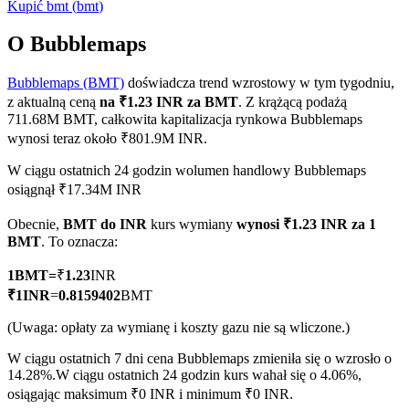
Kupić
bmt
(
bmt
)
O Bubblemaps
Bubblemaps (BMT)
doświadcza trend wzrostowy w tym tygodniu,
Kontrakty terminowe COIN-M
z aktualną ceną
na ₹1.23 INR za BMT
. Z krążącą podażą
Kontrakty terminowe na kryptowaluty
711.68M BMT, całkowita kapitalizacja rynkowa Bubblemaps
wynosi teraz około ₹801.9M INR.
W ciągu ostatnich 24 godzin wolumen handlowy Bubblemaps
TradFi
osiągnął ₹17.34M INR
Instrumenty pochodne na akcje, forex, metale szlachetne i
Obecnie,
BMT do INR
kurs wymiany
wynosi ₹1.23 INR za 1
towary
BMT
. To oznacza:
1
BMT
=
₹
1.23
INR
₹
1
INR
=
0.8159402
BMT
(Uwaga: opłaty za wymianę i koszty gazu nie są wliczone.)
W ciągu ostatnich 7 dni cena Bubblemaps zmieniła się o wzrosło o
14.28%.
W ciągu ostatnich 24 godzin kurs wahał się o 4.06%,
osiągając maksimum ₹0 INR i minimum ₹0 INR.