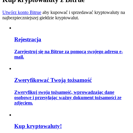
Utwórz konto Bitrue
aby kupować i sprzedawać kryptowaluty na
najbezpieczniejszej giełdzie kryptowalut.
Przewodnik
Przewodnik dla początkujących dotyczący kontraktów futures
Rejestracja
Zarejestruj się na Bitrue za pomocą swojego adresu e-
mail.
Zweryfikować Twoją tożsamość
Zweryfikuj swoją tożsamość, wprowadzając dane
Strategie handlowe
osobowe i przesyłając ważny dokument tożsamości ze
zdjęciem.
Dowiedz się, jak zachować rentowność
Kup kryptowaluty!