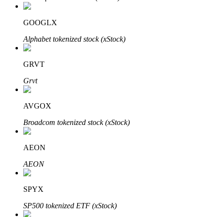
Bitrue
AI
GOOGLX
Alphabet tokenized stock (xStock)
GRVT
Grvt
Bitruści Partnerzy
AVGOX
Broadcom tokenized stock (xStock)
AEON
AEON
Afiliaci Bitrue
SPYX
Aż do 65% prowizji!
SP500 tokenized ETF (xStock)