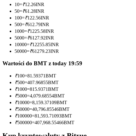
10
=
₹
12.26
INR
Zostań traderem kopiującym
50
=
₹
61.28
INR
100
=
₹
122.56
INR
Ciesz się podziałem zysków i prowizjami z kopiowania
500
=
₹
612.79
INR
transakcji
1000
=
₹
1225.58
INR
5000
=
₹
6127.92
INR
10000
=
₹
12255.85
INR
50000
=
₹
61279.23
INR
Wartości do BMT z today 19:59
₹
100
=
81.59371
BMT
₹
500
=
407.96855
BMT
Informacja
₹
1000
=
815.9371
BMT
₹
5000
=
4,079.68554
BMT
Analiza Big Data, w tym informacje handlowe itp.
₹
10000
=
8,159.37109
BMT
₹
50000
=
40,796.85546
BMT
₹
100000
=
81,593.71093
BMT
₹
500000
=
407,968.55466
BMT
Kup kryptowaluty z Bitrue