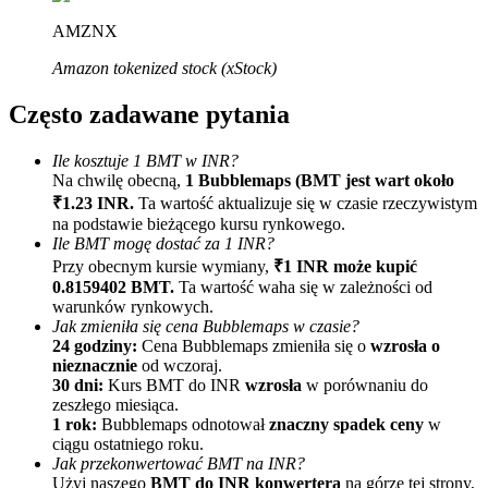
AMZNX
Amazon tokenized stock (xStock)
Często zadawane pytania
Ile kosztuje 1 BMT w INR?
Na chwilę obecną,
1 Bubblemaps (BMT jest wart około
Polecaj
₹1.23 INR.
Ta wartość aktualizuje się w czasie rzeczywistym
Zaproś przyjaciela, aby otrzymać nagrody pieniężne
na podstawie bieżącego kursu rynkowego.
Ile BMT mogę dostać za 1 INR?
Deposit CASHCAT & Win
Przy obecnym kursie wymiany,
₹1 INR może kupić
0.8159402 BMT.
Ta wartość waha się w zależności od
warunków rynkowych.
Jak zmieniła się cena Bubblemaps w czasie?
24 godziny:
Cena Bubblemaps zmieniła się o
wzrosła o
nieznacznie
od wczoraj.
30 dni:
Kurs BMT do INR
wzrosła
w porównaniu do
zeszłego miesiąca.
1 rok:
Bubblemaps odnotował
znaczny spadek ceny
w
ciągu ostatniego roku.
Jak przekonwertować BMT na INR?
Użyj naszego
BMT do INR konwertera
na górze tej strony,