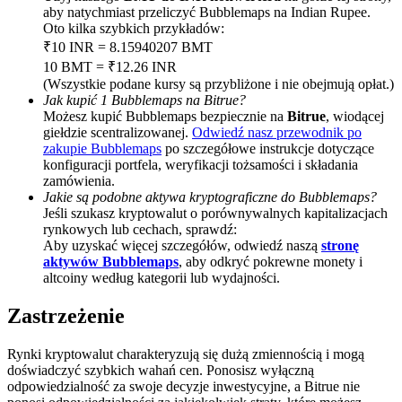
aby natychmiast przeliczyć Bubblemaps na Indian Rupee.
Deposit CASHCAT & Win
Oto kilka szybkich przykładów:
₹10 INR = 8.15940207 BMT
Share 500000 CASHCAT prize pool
10 BMT = ₹12.26 INR
(Wszystkie podane kursy są przybliżone i nie obejmują opłat.)
Jak kupić 1 Bubblemaps na Bitrue?
Możesz kupić Bubblemaps bezpiecznie na
Bitrue
, wiodącej
giełdzie scentralizowanej.
Odwiedź nasz przewodnik po
Exclusive for BitMart Users
zakupie Bubblemaps
po szczegółowe instrukcje dotyczące
Register & Trade to Win 500,000 USDT
konfiguracji portfela, weryfikacji tożsamości i składania
zamówienia.
Jakie są podobne aktywa kryptograficzne do Bubblemaps?
Jeśli szukasz kryptowalut o porównywalnych kapitalizacjach
rynkowych lub cechach, sprawdź:
Precious Metals Trading Carnival
Aby uzyskać więcej szczegółów, odwiedź naszą
stronę
aktywów Bubblemaps
, aby odkryć pokrewne monety i
Trade Gold & Silver · 33,333 USDT Bonus
altcoiny według kategorii lub wydajności.
Zastrzeżenie
USDT New User Exclusive 10% APR
Rynki kryptowalut charakteryzują się dużą zmiennością i mogą
doświadczyć szybkich wahań cen. Ponosisz wyłączną
USDT Flexible Staking | Daily Rewards
odpowiedzialność za swoje decyzje inwestycyjne, a Bitrue nie