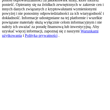
ponosi odpowiedzialności za jakiekolwiek straty, które możesz
ponieść. Opieramy się na źródłach zewnętrznych w zakresie cen i
innych danych związanych z kryptowalutami wymienionymi
powyżej i nie ponosimy odpowiedzialności za ich wiarygodność i
New Listing Futures Fest
dokładność. Informacje udostępniane na tej platformie i wszelkie
powiązane materiały służą wyłącznie celom informacyjnym i nie
Trade New Futures, Win 200,000 USDT
należy ich uważać za poradę finansową lub inwestycyjną. Aby
uzyskać więcej informacji, zapoznaj się z naszymi
Warunkami
użytkowania
i
Polityką prywatności
.
Crypto World Cup 2026: Grand Finale
77,777+3k Rewards
Więcej wydarzeń