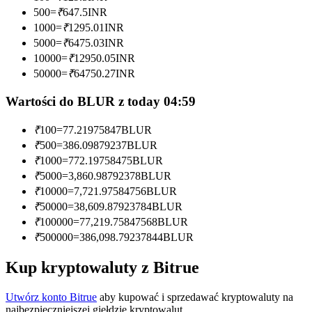
500
=
₹
647.5
INR
Zostań traderem kopiującym
1000
=
₹
1295.01
INR
5000
=
₹
6475.03
INR
Ciesz się podziałem zysków i prowizjami z kopiowania
10000
=
₹
12950.05
INR
transakcji
50000
=
₹
64750.27
INR
Wartości do BLUR z today 04:59
₹
100
=
77.21975847
BLUR
₹
500
=
386.09879237
BLUR
₹
1000
=
772.19758475
BLUR
₹
5000
=
3,860.98792378
BLUR
₹
10000
=
7,721.97584756
BLUR
Informacja
₹
50000
=
38,609.87923784
BLUR
₹
100000
=
77,219.75847568
BLUR
Analiza Big Data, w tym informacje handlowe itp.
₹
500000
=
386,098.79237844
BLUR
Kup kryptowaluty z Bitrue
Utwórz konto Bitrue
aby kupować i sprzedawać kryptowaluty na
najbezpieczniejszej giełdzie kryptowalut.