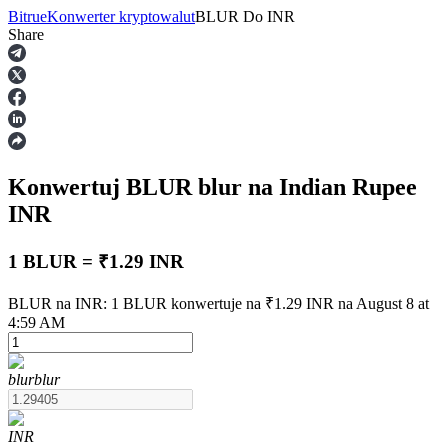
Bitrue
Konwerter kryptowalut
BLUR
Do
INR
Share
Kontrakty terminowe
Konwertuj BLUR
blur
na Indian Rupee
INR
1 BLUR = ₹1.29 INR
Kontrakty terminowe na USDT
BLUR na INR: 1 BLUR konwertuje na ₹1.29 INR na August 8 at
4:59 AM
Kontrakty futures wykorzystujące USDT jako zabezpieczenie
blur
blur
INR