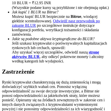
10 BLUR = ₹12.95 INR
BTC Welcome Rewards
(Wszystkie podane kursy są przybliżone i nie obejmują opłat.)
Jak kupić 1 BLUR na Bitrue?
Deposit & Trade BTC to Share 25000 USDT prize pool!
Możesz kupić BLUR bezpiecznie na
Bitrue
, wiodącej
giełdzie scentralizowanej.
Odwiedź nasz przewodnik po
zakupie BLUR
po szczegółowe instrukcje dotyczące
konfiguracji portfela, weryfikacji tożsamości i składania
zamówienia.
Deposit CASHCAT & Win
Jakie są podobne aktywa kryptograficzne do BLUR?
Jeśli szukasz kryptowalut o porównywalnych kapitalizacjach
Share 500000 CASHCAT prize pool
rynkowych lub cechach, sprawdź:
Aby uzyskać więcej szczegółów, odwiedź naszą
stronę
aktywów BLUR
, aby odkryć pokrewne monety i altcoiny
według kategorii lub wydajności.
Exclusive for BitMart Users
Zastrzeżenie
Register & Trade to Win 500,000 USDT
Rynki kryptowalut charakteryzują się dużą zmiennością i mogą
doświadczyć szybkich wahań cen. Ponosisz wyłączną
odpowiedzialność za swoje decyzje inwestycyjne, a Bitrue nie
ponosi odpowiedzialności za jakiekolwiek straty, które możesz
Precious Metals Trading Carnival
ponieść. Opieramy się na źródłach zewnętrznych w zakresie cen i
innych danych związanych z kryptowalutami wymienionymi
Trade Gold & Silver · 33,333 USDT Bonus
powyżej i nie ponosimy odpowiedzialności za ich wiarygodność i