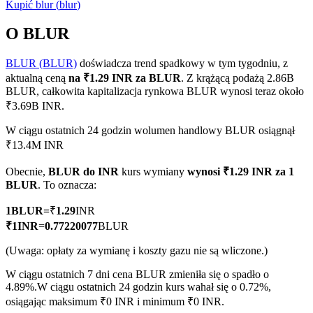
Kupić
blur
(
blur
)
O BLUR
BLUR (BLUR)
doświadcza trend spadkowy w tym tygodniu, z
Kontrakty terminowe COIN-M
aktualną ceną
na ₹1.29 INR za BLUR
. Z krążącą podażą 2.86B
Kontrakty terminowe na kryptowaluty
BLUR, całkowita kapitalizacja rynkowa BLUR wynosi teraz około
₹3.69B INR.
W ciągu ostatnich 24 godzin wolumen handlowy BLUR osiągnął
TradFi
₹13.4M INR
Instrumenty pochodne na akcje, forex, metale szlachetne i
Obecnie,
BLUR do INR
kurs wymiany
wynosi ₹1.29 INR za 1
towary
BLUR
. To oznacza:
1
BLUR
=
₹
1.29
INR
₹
1
INR
=
0.77220077
BLUR
(Uwaga: opłaty za wymianę i koszty gazu nie są wliczone.)
W ciągu ostatnich 7 dni cena BLUR zmieniła się o spadło o
4.89%.
W ciągu ostatnich 24 godzin kurs wahał się o 0.72%,
osiągając maksimum ₹0 INR i minimum ₹0 INR.