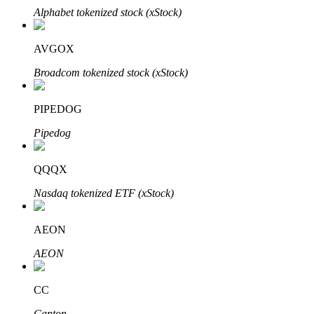
Bitrue
AI
Alphabet tokenized stock (xStock)
AVGOX
Broadcom tokenized stock (xStock)
PIPEDOG
Bitruści Partnerzy
Pipedog
QQQX
Nasdaq tokenized ETF (xStock)
AEON
AEON
Afiliaci Bitrue
Aż do 65% prowizji!
CC
Canton