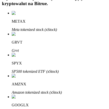
kryptowalut na
Bitrue
.
METAX
Meta tokenized stock (xStock)
Automatyczna inwestycja
GRVT
Zdobądź długoterminowy zysk i elastyczne zainteresowania
Grvt
SPYX
SP500 tokenized ETF (xStock)
AMZNX
Amazon tokenized stock (xStock)
Naucz się stakingu
Dowiedz się, jak uzyskać dochód pasywny
GOOGLX