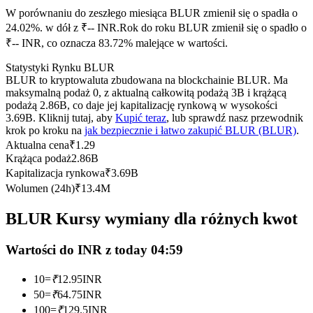
Kontrakty terminowe na USDC
W porównaniu do zeszłego miesiąca BLUR zmienił się o spadła o
Kontrakty futures wykorzystujące USDC jako zabezpieczenie
24.02%. w dół z ₹-- INR.
Rok do roku BLUR zmienił się o spadło o
₹-- INR, co oznacza 83.72% malejące w wartości.
Statystyki Rynku BLUR
BLUR to kryptowaluta zbudowana na blockchainie BLUR. Ma
maksymalną podaż 0, z aktualną całkowitą podażą 3B i krążącą
podażą 2.86B, co daje jej kapitalizację rynkową w wysokości
3.69B. Kliknij tutaj, aby
Kupić teraz
, lub sprawdź nasz przewodnik
krok po kroku na
jak bezpiecznie i łatwo zakupić BLUR (BLUR)
.
Aktualna cena
₹
1.29
Krążąca podaż
2.86B
Kopiowanie Transakcji
Kapitalizacja rynkowa
₹
3.69B
Wolumen (24h)
₹
13.4M
Dołącz do najlepszych traderów
BLUR Kursy wymiany dla różnych kwot
Wartości do INR z today 04:59
10
=
₹
12.95
INR
50
=
₹
64.75
INR
100
=
₹
129.5
INR