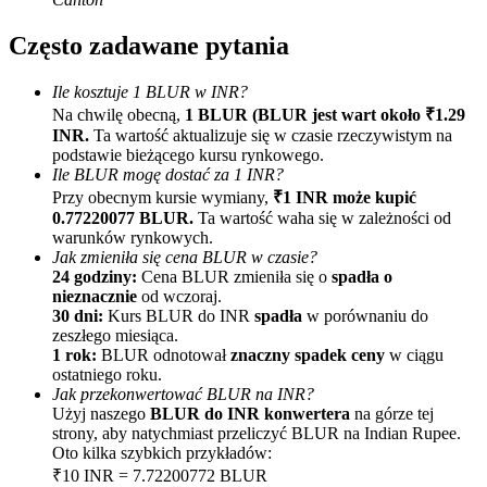
Często zadawane pytania
Ile kosztuje 1 BLUR w INR?
Na chwilę obecną,
1 BLUR (BLUR jest wart około ₹1.29
INR.
Ta wartość aktualizuje się w czasie rzeczywistym na
podstawie bieżącego kursu rynkowego.
Ile BLUR mogę dostać za 1 INR?
Polecaj
Przy obecnym kursie wymiany,
₹1 INR może kupić
0.77220077 BLUR.
Ta wartość waha się w zależności od
Zaproś przyjaciela, aby otrzymać nagrody pieniężne
warunków rynkowych.
BTC Welcome Rewards
Jak zmieniła się cena BLUR w czasie?
24 godziny:
Cena BLUR zmieniła się o
spadła o
nieznacznie
od wczoraj.
30 dni:
Kurs BLUR do INR
spadła
w porównaniu do
zeszłego miesiąca.
1 rok:
BLUR odnotował
znaczny spadek ceny
w ciągu
ostatniego roku.
Jak przekonwertować BLUR na INR?
Użyj naszego
BLUR do INR konwertera
na górze tej
strony, aby natychmiast przeliczyć BLUR na Indian Rupee.
Oto kilka szybkich przykładów:
₹10 INR = 7.72200772 BLUR