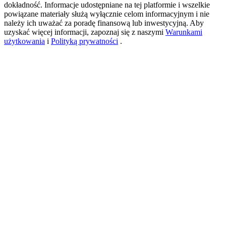
dokładność. Informacje udostępniane na tej platformie i wszelkie
powiązane materiały służą wyłącznie celom informacyjnym i nie
należy ich uważać za poradę finansową lub inwestycyjną. Aby
USDT New User Exclusive 10% APR
uzyskać więcej informacji, zapoznaj się z naszymi
Warunkami
użytkowania
i
Polityką prywatności
.
USDT Flexible Staking | Daily Rewards
BTC New User Exclusive: 6.5% APR
BTC Flexible Staking | Daily Rewards
Więcej wydarzeń