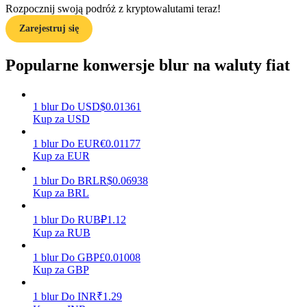
Rozpocznij swoją podróż z kryptowalutami teraz!
Zarejestruj się
Zarabiać
Popularne konwersje blur na waluty fiat
1
blur
Do
USD
$
0.01361
Kup za USD
1
blur
Do
EUR
€
0.01177
Kup za EUR
1
blur
Do
BRL
R$
0.06938
Kup za BRL
Mocna Świnka
Codziennie zdobywaj konkurencyjne nagrody
1
blur
Do
RUB
₽
1.12
Kup za RUB
1
blur
Do
GBP
£
0.01008
Kup za GBP
1
blur
Do
INR
₹
1.29