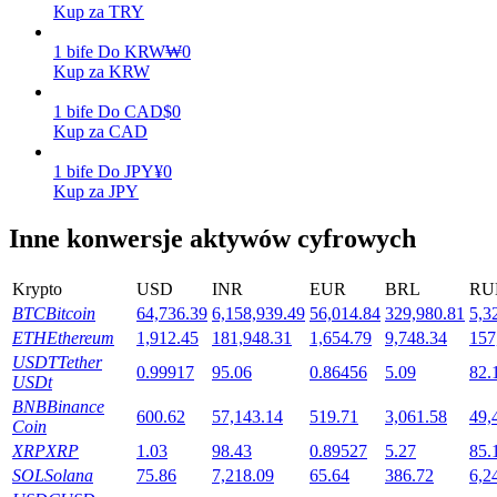
Kup za TRY
1
bife
Do
KRW
₩
0
Kup za KRW
Stawianie
1
bife
Do
CAD
$
0
Wysokie zyski i natychmiastowy dostęp
Kup za CAD
1
bife
Do
JPY
¥
0
Kup za JPY
Inne konwersje aktywów cyfrowych
Krypto
USD
INR
EUR
BRL
RU
BTC
Bitcoin
64,736.39
6,158,939.49
56,014.84
329,980.81
5,3
ETH
Ethereum
1,912.45
181,948.31
1,654.79
9,748.34
157
Launchpool
USDT
Tether
0.99917
95.06
0.86456
5.09
82.
Elastyczne stawianie zakładów, aby zarabiać na popularnych
USDt
tokenach
BNB
Binance
600.62
57,143.14
519.71
3,061.58
49,
Coin
XRP
XRP
1.03
98.43
0.89527
5.27
85.
SOL
Solana
75.86
7,218.09
65.64
386.72
6,2