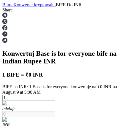
Bitrue
Konwerter kryptowalut
BIFE
Do
INR
Share
Kontrakty terminowe
Konwertuj Base is for everyone
bife
na
Indian Rupee
INR
1 BIFE = ₹0 INR
Kontrakty terminowe na USDT
BIFE na INR: 1 Base is for everyone konwertuje na ₹0 INR na
August 9 at 5:00 AM
Kontrakty futures wykorzystujące USDT jako zabezpieczenie
bife
bife
INR