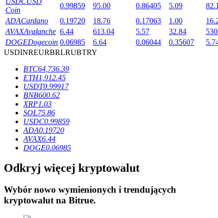
USDC
USD
0.99859
95.00
0.86405
5.09
82.
Coin
ADA
Cardano
0.19720
18.76
0.17063
1.00
16.
AVAX
Avalanche
6.44
613.04
5.57
32.84
530
DOGE
Dogecoin
0.06985
6.64
0.06044
0.35607
5.7
USD
INR
EUR
BRL
RUB
TRY
Blokady BTR
BTC
64,736.39
Ekskluzywne inwestycje dla posiadaczy BTR
ETH
1,912.45
USDT
0.99917
BNB
600.62
XRP
1.03
SOL
75.86
USDC
0.99859
ADA
0.19720
AVAX
6.44
DOGE
0.06985
Odkryj więcej kryptowalut
Pożyczki
Wybór nowo wymienionych i trendujących
Usługa pożyczek wspieranych kryptowalutami
kryptowalut na
Bitrue
.