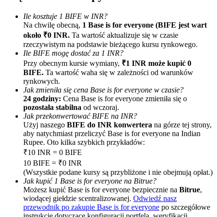
Ile kosztuje 1 BIFE w INR?
Na chwilę obecną,
1 Base is for everyone (BIFE jest wart
około ₹0 INR.
Ta wartość aktualizuje się w czasie
rzeczywistym na podstawie bieżącego kursu rynkowego.
Ile BIFE mogę dostać za 1 INR?
Przy obecnym kursie wymiany,
₹1 INR może kupić 0
BIFE.
Ta wartość waha się w zależności od warunków
rynkowych.
Polecaj
Jak zmieniła się cena Base is for everyone w czasie?
Zaproś przyjaciela, aby otrzymać nagrody pieniężne
24 godziny:
Cena Base is for everyone zmieniła się o
pozostała stabilna
od wczoraj.
BTC Welcome Rewards
Jak przekonwertować BIFE na INR?
Użyj naszego
BIFE do INR konwertera
na górze tej strony,
aby natychmiast przeliczyć Base is for everyone na Indian
Rupee. Oto kilka szybkich przykładów:
₹10 INR = 0 BIFE
10 BIFE = ₹0 INR
(Wszystkie podane kursy są przybliżone i nie obejmują opłat.)
Jak kupić 1 Base is for everyone na Bitrue?
Możesz kupić Base is for everyone bezpiecznie na
Bitrue
,
wiodącej giełdzie scentralizowanej.
Odwiedź nasz
przewodnik po zakupie Base is for everyone
po szczegółowe
instrukcje dotyczące konfiguracji portfela, weryfikacji