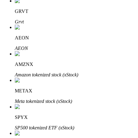
GRVT
Grvt
AEON
Automatyczna inwestycja
AEON
Zdobądź długoterminowy zysk i elastyczne zainteresowania
AMZNX
Amazon tokenized stock (xStock)
METAX
Meta tokenized stock (xStock)
SPYX
Naucz się stakingu
SP500 tokenized ETF (xStock)
Dowiedz się, jak uzyskać dochód pasywny