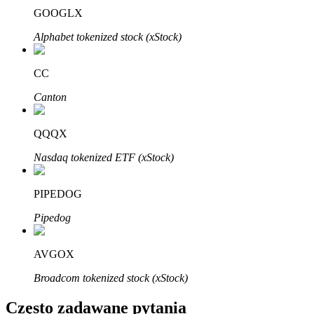
Bitrue
AI
GOOGLX
Alphabet tokenized stock (xStock)
CC
Canton
Bitruści Partnerzy
QQQX
Nasdaq tokenized ETF (xStock)
PIPEDOG
Pipedog
AVGOX
Afiliaci Bitrue
Broadcom tokenized stock (xStock)
Aż do 65% prowizji!
Często zadawane pytania