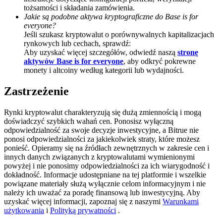
tożsamości i składania zamówienia.
BTC Welcome Rewards
Jakie są podobne aktywa kryptograficzne do Base is for
everyone?
Deposit & Trade BTC to Share 25000 USDT prize pool!
Jeśli szukasz kryptowalut o porównywalnych kapitalizacjach
rynkowych lub cechach, sprawdź:
Aby uzyskać więcej szczegółów, odwiedź naszą
stronę
aktywów Base is for everyone
, aby odkryć pokrewne
monety i altcoiny według kategorii lub wydajności.
Deposit CASHCAT & Win
Zastrzeżenie
Share 500000 CASHCAT prize pool
Rynki kryptowalut charakteryzują się dużą zmiennością i mogą
doświadczyć szybkich wahań cen. Ponosisz wyłączną
odpowiedzialność za swoje decyzje inwestycyjne, a Bitrue nie
Exclusive for BitMart Users
ponosi odpowiedzialności za jakiekolwiek straty, które możesz
ponieść. Opieramy się na źródłach zewnętrznych w zakresie cen i
Register & Trade to Win 500,000 USDT
innych danych związanych z kryptowalutami wymienionymi
powyżej i nie ponosimy odpowiedzialności za ich wiarygodność i
dokładność. Informacje udostępniane na tej platformie i wszelkie
powiązane materiały służą wyłącznie celom informacyjnym i nie
Precious Metals Trading Carnival
należy ich uważać za poradę finansową lub inwestycyjną. Aby
uzyskać więcej informacji, zapoznaj się z naszymi
Warunkami
Trade Gold & Silver · 33,333 USDT Bonus
użytkowania
i
Polityką prywatności
.