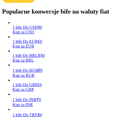
Popularne konwersje bife na waluty fiat
Zarabiać
1
bife
Do
USD
$
0
Kup za USD
1
bife
Do
EUR
€
0
Kup za EUR
1
bife
Do
BRL
R$
0
Kup za BRL
1
bife
Do
RUB
₽
0
Mocna Świnka
Kup za RUB
Codziennie zdobywaj konkurencyjne nagrody
1
bife
Do
GBP
£
0
Kup za GBP
1
bife
Do
INR
₹
0
Kup za INR
1
bife
Do
TRY
₺
0