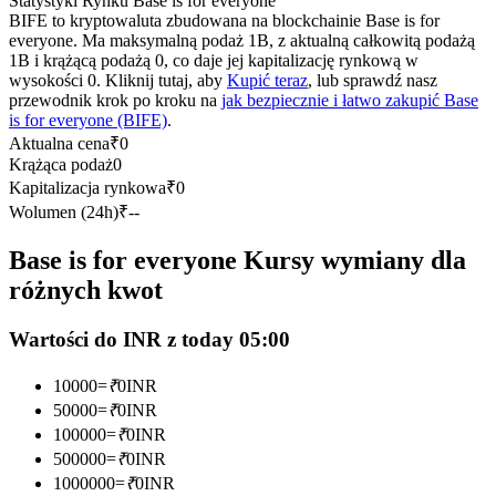
Statystyki Rynku Base is for everyone
Kontrakty terminowe na USDC
BIFE to kryptowaluta zbudowana na blockchainie Base is for
everyone. Ma maksymalną podaż 1B, z aktualną całkowitą podażą
Kontrakty futures wykorzystujące USDC jako zabezpieczenie
1B i krążącą podażą 0, co daje jej kapitalizację rynkową w
wysokości 0. Kliknij tutaj, aby
Kupić teraz
, lub sprawdź nasz
przewodnik krok po kroku na
jak bezpiecznie i łatwo zakupić Base
is for everyone (BIFE)
.
Aktualna cena
₹
0
Krążąca podaż
0
Kapitalizacja rynkowa
₹
0
Wolumen (24h)
₹
--
Base is for everyone Kursy wymiany dla
Kopiowanie Transakcji
różnych kwot
Dołącz do najlepszych traderów
Wartości do INR z today 05:00
10000
=
₹
0
INR
50000
=
₹
0
INR
100000
=
₹
0
INR
500000
=
₹
0
INR
1000000
=
₹
0
INR