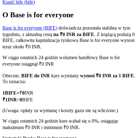
Kupić
bife
(
bife
)
O Base is for everyone
Base is for everyone (BIFE)
doświadcza pozostała stabilna w tym
Kontrakty terminowe COIN-M
tygodniu, z aktualną ceną
na ₹0 INR za BIFE
. Z krążącą podażą 0
Kontrakty terminowe na kryptowaluty
BIFE, całkowita kapitalizacja rynkowa Base is for everyone wynosi
teraz około ₹0 INR.
W ciągu ostatnich 24 godzin wolumen handlowy Base is for
TradFi
everyone osiągnął ₹0 INR
Instrumenty pochodne na akcje, forex, metale szlachetne i
Obecnie,
BIFE do INR
kurs wymiany
wynosi ₹0 INR za 1 BIFE
.
towary
To oznacza:
1
BIFE
=
₹
0
INR
₹
1
INR
=
0
BIFE
(Uwaga: opłaty za wymianę i koszty gazu nie są wliczone.)
W ciągu ostatnich 24 godzin kurs wahał się o 0%, osiągając
maksimum ₹0 INR i minimum ₹0 INR.