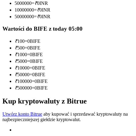
5000000
=
₹
0
INR
10000000
=
₹
0
INR
Zostań traderem kopiującym
50000000
=
₹
0
INR
Ciesz się podziałem zysków i prowizjami z kopiowania
transakcji
Wartości do BIFE z today 05:00
₹
100
=
0
BIFE
₹
500
=
0
BIFE
₹
1000
=
0
BIFE
₹
5000
=
0
BIFE
₹
10000
=
0
BIFE
₹
50000
=
0
BIFE
₹
100000
=
0
BIFE
Informacja
₹
500000
=
0
BIFE
Analiza Big Data, w tym informacje handlowe itp.
Kup kryptowaluty z Bitrue
Utwórz konto Bitrue
aby kupować i sprzedawać kryptowaluty na
najbezpieczniejszej giełdzie kryptowalut.