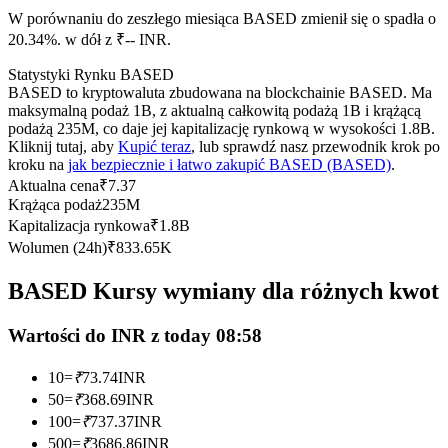
Kontrakty terminowe na USDC
W porównaniu do zeszłego miesiąca BASED zmienił się o spadła o
Kontrakty futures wykorzystujące USDC jako zabezpieczenie
20.34%. w dół z ₹-- INR.
Statystyki Rynku BASED
BASED to kryptowaluta zbudowana na blockchainie BASED. Ma
maksymalną podaż 1B, z aktualną całkowitą podażą 1B i krążącą
podażą 235M, co daje jej kapitalizację rynkową w wysokości 1.8B.
Kliknij tutaj, aby
Kupić teraz
, lub sprawdź nasz przewodnik krok po
kroku na
jak bezpiecznie i łatwo zakupić BASED (BASED)
.
Aktualna cena
₹
7.37
Krążąca podaż
235M
Kapitalizacja rynkowa
₹
1.8B
Kopiowanie Transakcji
Wolumen (24h)
₹
833.65K
Dołącz do najlepszych traderów
BASED Kursy wymiany dla różnych kwot
Wartości do INR z today 08:58
10
=
₹
73.74
INR
50
=
₹
368.69
INR
100
=
₹
737.37
INR
500
=
₹
3686.86
INR