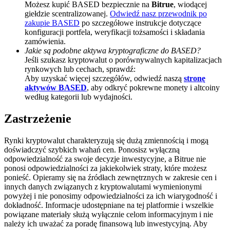
Możesz kupić BASED bezpiecznie na
Bitrue
, wiodącej
giełdzie scentralizowanej.
Odwiedź nasz przewodnik po
BTC Welcome Rewards
zakupie BASED
po szczegółowe instrukcje dotyczące
Deposit & Trade BTC to Share 25000 USDT prize pool!
konfiguracji portfela, weryfikacji tożsamości i składania
zamówienia.
Jakie są podobne aktywa kryptograficzne do BASED?
Jeśli szukasz kryptowalut o porównywalnych kapitalizacjach
rynkowych lub cechach, sprawdź:
Deposit CASHCAT & Win
Aby uzyskać więcej szczegółów, odwiedź naszą
stronę
aktywów BASED
, aby odkryć pokrewne monety i altcoiny
Share 500000 CASHCAT prize pool
według kategorii lub wydajności.
Zastrzeżenie
Exclusive for BitMart Users
Rynki kryptowalut charakteryzują się dużą zmiennością i mogą
doświadczyć szybkich wahań cen. Ponosisz wyłączną
Register & Trade to Win 500,000 USDT
odpowiedzialność za swoje decyzje inwestycyjne, a Bitrue nie
ponosi odpowiedzialności za jakiekolwiek straty, które możesz
ponieść. Opieramy się na źródłach zewnętrznych w zakresie cen i
innych danych związanych z kryptowalutami wymienionymi
powyżej i nie ponosimy odpowiedzialności za ich wiarygodność i
Precious Metals Trading Carnival
dokładność. Informacje udostępniane na tej platformie i wszelkie
powiązane materiały służą wyłącznie celom informacyjnym i nie
Trade Gold & Silver · 33,333 USDT Bonus
należy ich uważać za poradę finansową lub inwestycyjną. Aby