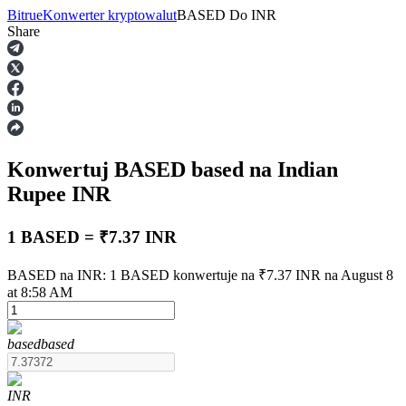
Bitrue
Konwerter kryptowalut
BASED
Do
INR
Share
Kontrakty terminowe
Konwertuj BASED
based
na Indian
Rupee
INR
1 BASED = ₹7.37 INR
Kontrakty terminowe na USDT
BASED na INR: 1 BASED konwertuje na ₹7.37 INR na August 8
at 8:58 AM
Kontrakty futures wykorzystujące USDT jako zabezpieczenie
based
based
INR