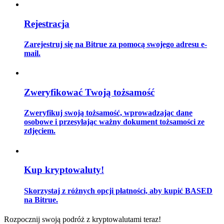
Rejestracja
Przewodnik
Zarejestruj się na Bitrue za pomocą swojego adresu e-
mail.
Przewodnik dla początkujących dotyczący kontraktów futures
Zweryfikować Twoją tożsamość
Zweryfikuj swoją tożsamość, wprowadzając dane
osobowe i przesyłając ważny dokument tożsamości ze
zdjęciem.
Strategie handlowe
Kup kryptowaluty!
Dowiedz się, jak zachować rentowność
Skorzystaj z różnych opcji płatności, aby kupić BASED
na Bitrue.
Rozpocznij swoją podróż z kryptowalutami teraz!