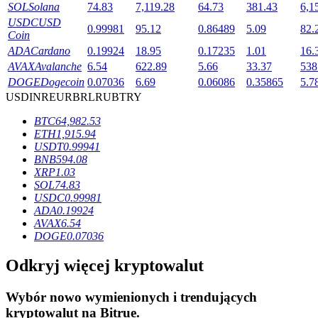
SOL
Solana
74.83
7,119.28
64.73
381.43
6,1
USDC
USD
0.99981
95.12
0.86489
5.09
82.
Coin
ADA
Cardano
0.19924
18.95
0.17235
1.01
16.
AVAX
Avalanche
6.54
622.89
5.66
33.37
538
DOGE
Dogecoin
0.07036
6.69
0.06086
0.35865
5.7
Blokady BTR
USD
INR
EUR
BRL
RUB
TRY
Ekskluzywne inwestycje dla posiadaczy BTR
BTC
64,982.53
ETH
1,915.94
USDT
0.99941
BNB
594.08
XRP
1.03
SOL
74.83
USDC
0.99981
ADA
0.19924
AVAX
6.54
DOGE
0.07036
Pożyczki
Odkryj więcej kryptowalut
Usługa pożyczek wspieranych kryptowalutami
Wybór nowo wymienionych i trendujących
kryptowalut na
Bitrue
.