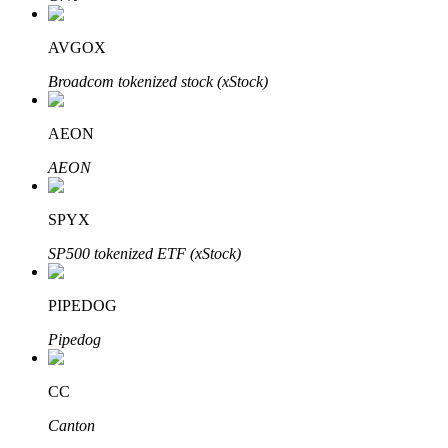
Bitrue
AI
AVGOX
Broadcom tokenized stock (xStock)
AEON
AEON
Bitruści Partnerzy
SPYX
SP500 tokenized ETF (xStock)
PIPEDOG
Pipedog
Afiliaci Bitrue
CC
Aż do 65% prowizji!
Canton