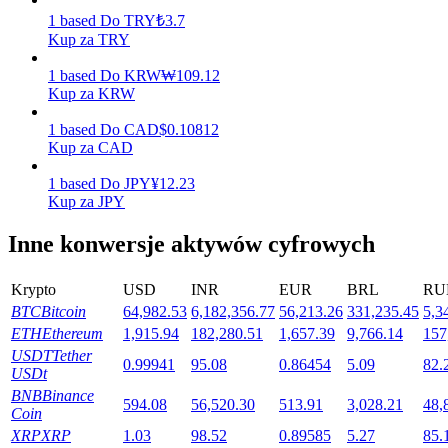
1
based
Do
TRY
₺
3.7
Kup za TRY
Stawianie
1
based
Do
KRW
₩
109.12
Kup za KRW
Wysokie zyski i natychmiastowy dostęp
1
based
Do
CAD
$
0.10812
Kup za CAD
1
based
Do
JPY
¥
12.23
Kup za JPY
Inne konwersje aktywów cyfrowych
Krypto
USD
INR
EUR
BRL
RU
Launchpool
BTC
Bitcoin
64,982.53
6,182,356.77
56,213.26
331,235.45
5,3
ETH
Ethereum
1,915.94
182,280.51
1,657.39
9,766.14
157
Elastyczne stawianie zakładów, aby zarabiać na popularnych
USDT
Tether
tokenach
0.99941
95.08
0.86454
5.09
82.
USDt
BNB
Binance
594.08
56,520.30
513.91
3,028.21
48,
Coin
XRP
XRP
1.03
98.52
0.89585
5.27
85.