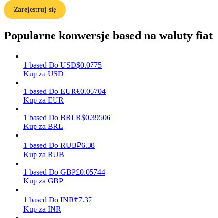
Zarejestruj się
Popularne konwersje based na waluty fiat
Zarabiać
1
based
Do
USD
$
0.0775
Kup za USD
1
based
Do
EUR
€
0.06704
Kup za EUR
1
based
Do
BRL
R$
0.39506
Kup za BRL
Mocna Świnka
1
based
Do
RUB
₽
6.38
Codziennie zdobywaj konkurencyjne nagrody
Kup za RUB
1
based
Do
GBP
£
0.05744
Kup za GBP
1
based
Do
INR
₹
7.37
Kup za INR