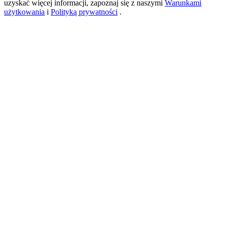
uzyskać więcej informacji, zapoznaj się z naszymi
Warunkami
użytkowania
i
Polityką prywatności
.
USDT New User Exclusive 10% APR
USDT Flexible Staking | Daily Rewards
BTC New User Exclusive: 6.5% APR
BTC Flexible Staking | Daily Rewards
Więcej wydarzeń