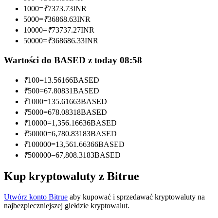
1000
=
₹
7373.73
INR
Zostań traderem kopiującym
5000
=
₹
36868.63
INR
10000
=
₹
73737.27
INR
Ciesz się podziałem zysków i prowizjami z kopiowania
50000
=
₹
368686.33
INR
transakcji
Wartości do BASED z today 08:58
₹
100
=
13.56166
BASED
₹
500
=
67.80831
BASED
₹
1000
=
135.61663
BASED
₹
5000
=
678.08318
BASED
₹
10000
=
1,356.16636
BASED
₹
50000
=
6,780.83183
BASED
Informacja
₹
100000
=
13,561.66366
BASED
₹
500000
=
67,808.3183
BASED
Analiza Big Data, w tym informacje handlowe itp.
Kup kryptowaluty z Bitrue
Utwórz konto Bitrue
aby kupować i sprzedawać kryptowaluty na
najbezpieczniejszej giełdzie kryptowalut.