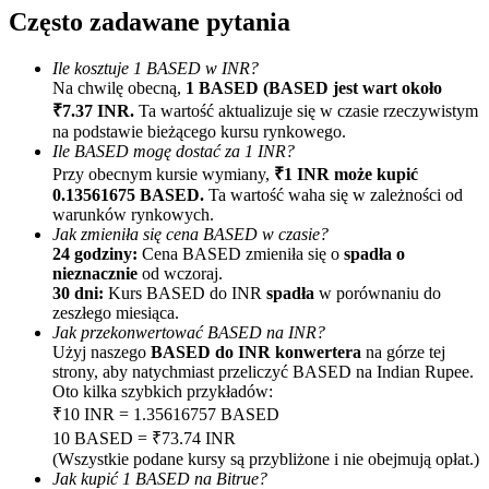
Często zadawane pytania
Ile kosztuje 1 BASED w INR?
Na chwilę obecną,
1 BASED (BASED jest wart około
₹7.37 INR.
Ta wartość aktualizuje się w czasie rzeczywistym
na podstawie bieżącego kursu rynkowego.
Ile BASED mogę dostać za 1 INR?
Przy obecnym kursie wymiany,
₹1 INR może kupić
Polecaj
0.13561675 BASED.
Ta wartość waha się w zależności od
warunków rynkowych.
Zaproś przyjaciela, aby otrzymać nagrody pieniężne
Jak zmieniła się cena BASED w czasie?
24 godziny:
Cena BASED zmieniła się o
spadła o
BTC Welcome Rewards
nieznacznie
od wczoraj.
30 dni:
Kurs BASED do INR
spadła
w porównaniu do
zeszłego miesiąca.
Jak przekonwertować BASED na INR?
Użyj naszego
BASED do INR konwertera
na górze tej
strony, aby natychmiast przeliczyć BASED na Indian Rupee.
Oto kilka szybkich przykładów:
₹10 INR = 1.35616757 BASED
10 BASED = ₹73.74 INR
(Wszystkie podane kursy są przybliżone i nie obejmują opłat.)
Jak kupić 1 BASED na Bitrue?