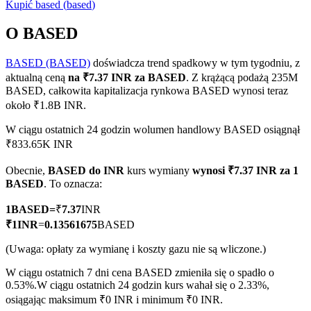
Kupić
based
(
based
)
O BASED
BASED (BASED)
doświadcza trend spadkowy w tym tygodniu, z
Kontrakty terminowe COIN-M
aktualną ceną
na ₹7.37 INR za BASED
. Z krążącą podażą 235M
Kontrakty terminowe na kryptowaluty
BASED, całkowita kapitalizacja rynkowa BASED wynosi teraz
około ₹1.8B INR.
W ciągu ostatnich 24 godzin wolumen handlowy BASED osiągnął
TradFi
₹833.65K INR
Instrumenty pochodne na akcje, forex, metale szlachetne i
Obecnie,
BASED do INR
kurs wymiany
wynosi ₹7.37 INR za 1
towary
BASED
. To oznacza:
1
BASED
=
₹
7.37
INR
₹
1
INR
=
0.13561675
BASED
(Uwaga: opłaty za wymianę i koszty gazu nie są wliczone.)
W ciągu ostatnich 7 dni cena BASED zmieniła się o spadło o
0.53%.
W ciągu ostatnich 24 godzin kurs wahał się o 2.33%,
osiągając maksimum ₹0 INR i minimum ₹0 INR.