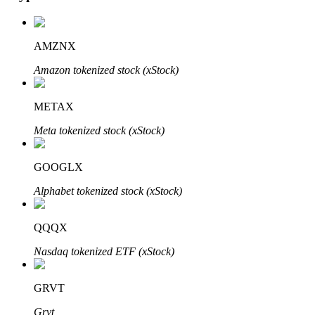
AMZNX
Amazon tokenized stock (xStock)
Automatyczna inwestycja
METAX
Zdobądź długoterminowy zysk i elastyczne zainteresowania
Meta tokenized stock (xStock)
GOOGLX
Alphabet tokenized stock (xStock)
QQQX
Nasdaq tokenized ETF (xStock)
Naucz się stakingu
GRVT
Dowiedz się, jak uzyskać dochód pasywny
Grvt