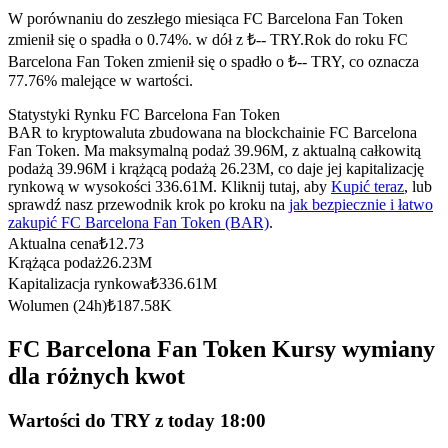
Kontrakty terminowe na USDC
W porównaniu do zeszłego miesiąca FC Barcelona Fan Token
Kontrakty futures wykorzystujące USDC jako zabezpieczenie
zmienił się o spadła o 0.74%. w dół z ₺-- TRY.
Rok do roku FC
Barcelona Fan Token zmienił się o spadło o ₺-- TRY, co oznacza
77.76% malejące w wartości.
Statystyki Rynku FC Barcelona Fan Token
BAR to kryptowaluta zbudowana na blockchainie FC Barcelona
Fan Token. Ma maksymalną podaż 39.96M, z aktualną całkowitą
podażą 39.96M i krążącą podażą 26.23M, co daje jej kapitalizację
rynkową w wysokości 336.61M. Kliknij tutaj, aby
Kupić teraz
, lub
sprawdź nasz przewodnik krok po kroku na
jak bezpiecznie i łatwo
zakupić FC Barcelona Fan Token (BAR)
.
Kopiowanie Transakcji
Aktualna cena
₺
12.73
Krążąca podaż
26.23M
Dołącz do najlepszych traderów
Kapitalizacja rynkowa
₺
336.61M
Wolumen (24h)
₺
187.58K
FC Barcelona Fan Token Kursy wymiany
dla różnych kwot
Wartości do TRY z today 18:00