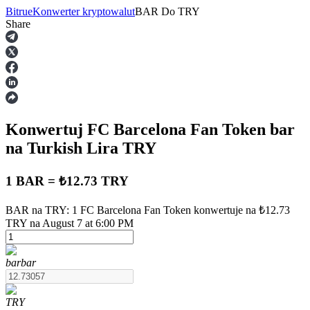
Bitrue
Konwerter kryptowalut
BAR
Do
TRY
Share
Kontrakty terminowe
Konwertuj FC Barcelona Fan Token
bar
na Turkish Lira
TRY
1 BAR = ₺12.73 TRY
Kontrakty terminowe na USDT
BAR na TRY: 1 FC Barcelona Fan Token konwertuje na ₺12.73
TRY na August 7 at 6:00 PM
Kontrakty futures wykorzystujące USDT jako zabezpieczenie
bar
bar
TRY