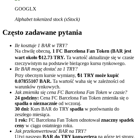
GOOGLX
Alphabet tokenized stock (xStock)
Często zadawane pytania
Ile kosztuje 1 BAR w TRY?
Na chwilę obecną,
1 FC Barcelona Fan Token (BAR jest
Polecaj
wart około ₺12.73 TRY.
Ta wartość aktualizuje się w czasie
Zaproś przyjaciela, aby otrzymać nagrody pieniężne
rzeczywistym na podstawie bieżącego kursu rynkowego.
Ile BAR mogę dostać za 1 TRY?
BTC Welcome Rewards
Przy obecnym kursie wymiany,
₺1 TRY może kupić
0.07855107 BAR.
Ta wartość waha się w zależności od
warunków rynkowych.
Jak zmieniła się cena FC Barcelona Fan Token w czasie?
24 godziny:
Cena FC Barcelona Fan Token zmieniła się o
spadła o nieznacznie
od wczoraj.
30 dni:
Kurs BAR do TRY
spadła
w porównaniu do
zeszłego miesiąca.
1 rok:
FC Barcelona Fan Token odnotował
znaczny spadek
ceny
w ciągu ostatniego roku.
Jak przekonwertować BAR na TRY?
Użyj naszego
BAR do TRY konwertera
na górze tej strony,