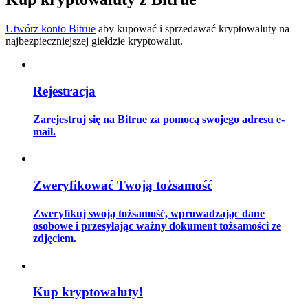
Utwórz konto Bitrue
aby kupować i sprzedawać kryptowaluty na
najbezpieczniejszej giełdzie kryptowalut.
Przewodnik
Przewodnik dla początkujących dotyczący kontraktów futures
Rejestracja
Zarejestruj się na Bitrue za pomocą swojego adresu e-
mail.
Zweryfikować Twoją tożsamość
Zweryfikuj swoją tożsamość, wprowadzając dane
Strategie handlowe
osobowe i przesyłając ważny dokument tożsamości ze
zdjęciem.
Dowiedz się, jak zachować rentowność
Kup kryptowaluty!