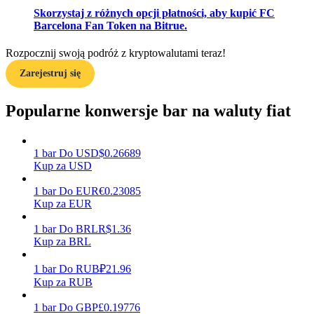
Skorzystaj z różnych opcji płatności, aby kupić FC
Barcelona Fan Token na Bitrue.
Zarabiać
Rozpocznij swoją podróż z kryptowalutami teraz!
Zarejestruj się
Popularne konwersje bar na waluty fiat
1
bar
Do
USD
$
0.26689
Kup za USD
1
bar
Do
EUR
€
0.23085
Mocna Świnka
Kup za EUR
Codziennie zdobywaj konkurencyjne nagrody
1
bar
Do
BRL
R$
1.36
Kup za BRL
1
bar
Do
RUB
₽
21.96
Kup za RUB
1
bar
Do
GBP
£
0.19776