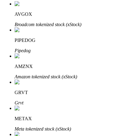
Bitrue
AI
AVGOX
Broadcom tokenized stock (xStock)
PIPEDOG
Pipedog
Bitruści Partnerzy
AMZNX
Amazon tokenized stock (xStock)
GRVT
Grvt
Afiliaci Bitrue
METAX
Aż do 65% prowizji!
Meta tokenized stock (xStock)