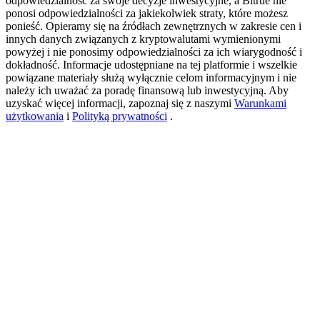
odpowiedzialność za swoje decyzje inwestycyjne, a Bitrue nie
ponosi odpowiedzialności za jakiekolwiek straty, które możesz
ponieść. Opieramy się na źródłach zewnętrznych w zakresie cen i
innych danych związanych z kryptowalutami wymienionymi
USDT New User Exclusive 10% APR
powyżej i nie ponosimy odpowiedzialności za ich wiarygodność i
dokładność. Informacje udostępniane na tej platformie i wszelkie
USDT Flexible Staking | Daily Rewards
powiązane materiały służą wyłącznie celom informacyjnym i nie
należy ich uważać za poradę finansową lub inwestycyjną. Aby
uzyskać więcej informacji, zapoznaj się z naszymi
Warunkami
użytkowania
i
Polityką prywatności
.
BTC New User Exclusive: 6.5% APR
BTC Flexible Staking | Daily Rewards
Więcej wydarzeń