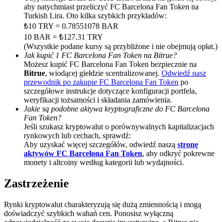
aby natychmiast przeliczyć FC Barcelona Fan Token na
BTC Welcome Rewards
Turkish Lira. Oto kilka szybkich przykładów:
₺10 TRY = 0.78551078 BAR
Deposit & Trade BTC to Share 25000 USDT prize pool!
10 BAR = ₺127.31 TRY
(Wszystkie podane kursy są przybliżone i nie obejmują opłat.)
Jak kupić 1 FC Barcelona Fan Token na Bitrue?
Możesz kupić FC Barcelona Fan Token bezpiecznie na
Bitrue
, wiodącej giełdzie scentralizowanej.
Odwiedź nasz
Deposit CASHCAT & Win
przewodnik po zakupie FC Barcelona Fan Token
po
Share 500000 CASHCAT prize pool
szczegółowe instrukcje dotyczące konfiguracji portfela,
weryfikacji tożsamości i składania zamówienia.
Jakie są podobne aktywa kryptograficzne do FC Barcelona
Fan Token?
Jeśli szukasz kryptowalut o porównywalnych kapitalizacjach
Exclusive for BitMart Users
rynkowych lub cechach, sprawdź:
Aby uzyskać więcej szczegółów, odwiedź naszą
stronę
Register & Trade to Win 500,000 USDT
aktywów FC Barcelona Fan Token
, aby odkryć pokrewne
monety i altcoiny według kategorii lub wydajności.
Zastrzeżenie
Precious Metals Trading Carnival
Rynki kryptowalut charakteryzują się dużą zmiennością i mogą
Trade Gold & Silver · 33,333 USDT Bonus
doświadczyć szybkich wahań cen. Ponosisz wyłączną