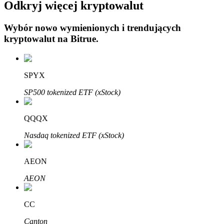
Odkryj więcej kryptowalut
Wybór nowo wymienionych i trendujących
kryptowalut na
Bitrue
.
Automatyczna inwestycja
SPYX
Zdobądź długoterminowy zysk i elastyczne zainteresowania
SP500 tokenized ETF (xStock)
QQQX
Nasdaq tokenized ETF (xStock)
AEON
AEON
Naucz się stakingu
CC
Dowiedz się, jak uzyskać dochód pasywny
Canton