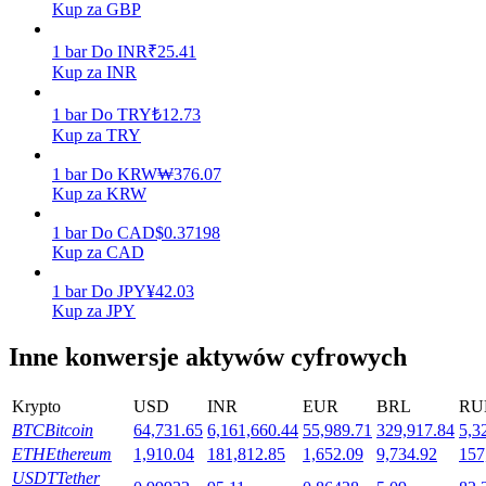
Kup za GBP
1
bar
Do
INR
₹
25.41
Kup za INR
Stawianie
1
bar
Do
TRY
₺
12.73
Wysokie zyski i natychmiastowy dostęp
Kup za TRY
1
bar
Do
KRW
₩
376.07
Kup za KRW
1
bar
Do
CAD
$
0.37198
Kup za CAD
1
bar
Do
JPY
¥
42.03
Kup za JPY
Launchpool
Inne konwersje aktywów cyfrowych
Elastyczne stawianie zakładów, aby zarabiać na popularnych
tokenach
Krypto
USD
INR
EUR
BRL
RU
BTC
Bitcoin
64,731.65
6,161,660.44
55,989.71
329,917.84
5,3
ETH
Ethereum
1,910.04
181,812.85
1,652.09
9,734.92
157
USDT
Tether