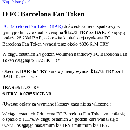
Kupić
bar
(
bar
)
O FC Barcelona Fan Token
FC Barcelona Fan Token (BAR)
doświadcza trend spadkowy w
Kontrakty terminowe COIN-M
tym tygodniu, z aktualną ceną
na ₺12.73 TRY za BAR
. Z krążącą
Kontrakty terminowe na kryptowaluty
podażą 26.23M BAR, całkowita kapitalizacja rynkowa FC
Barcelona Fan Token wynosi teraz około ₺336.61M TRY.
W ciągu ostatnich 24 godzin wolumen handlowy FC Barcelona Fan
TradFi
Token osiągnął ₺187.58K TRY
Instrumenty pochodne na akcje, forex, metale szlachetne i
Obecnie,
BAR do TRY
kurs wymiany
wynosi ₺12.73 TRY za 1
towary
BAR
. To oznacza:
1
BAR
=
₺
12.73
TRY
₺
1
TRY
=
0.07855107
BAR
(Uwaga: opłaty za wymianę i koszty gazu nie są wliczone.)
W ciągu ostatnich 7 dni cena FC Barcelona Fan Token zmieniła się
o spadło o 1.11%.
W ciągu ostatnich 24 godzin kurs wahał się o
0.74%, osiągając maksimum ₺0 TRY i minimum ₺0 TRY.