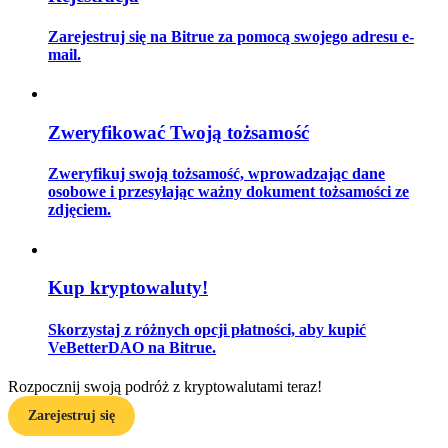
Zarejestruj się na Bitrue za pomocą swojego adresu e-
mail.
Przewodnik
Przewodnik dla początkujących dotyczący kontraktów futures
Zweryfikować Twoją tożsamość
Zweryfikuj swoją tożsamość, wprowadzając dane
osobowe i przesyłając ważny dokument tożsamości ze
zdjęciem.
Kup kryptowaluty!
Strategie handlowe
Skorzystaj z różnych opcji płatności, aby kupić
VeBetterDAO na Bitrue.
Dowiedz się, jak zachować rentowność
Rozpocznij swoją podróż z kryptowalutami teraz!
Zarejestruj się