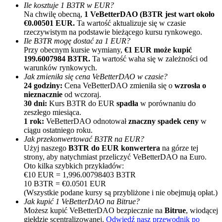
Ile kosztuje 1 B3TR w EUR?
Na chwilę obecną,
1 VeBetterDAO (B3TR jest wart około
€0.00501 EUR.
Ta wartość aktualizuje się w czasie
rzeczywistym na podstawie bieżącego kursu rynkowego.
Ile B3TR mogę dostać za 1 EUR?
Przy obecnym kursie wymiany,
€1 EUR może kupić
199.6007984 B3TR.
Ta wartość waha się w zależności od
warunków rynkowych.
Jak zmieniła się cena VeBetterDAO w czasie?
Polecaj
24 godziny:
Cena VeBetterDAO zmieniła się o
wzrosła o
nieznacznie
od wczoraj.
Zaproś przyjaciela, aby otrzymać nagrody pieniężne
30 dni:
Kurs B3TR do EUR
spadła
w porównaniu do
zeszłego miesiąca.
BTC Welcome Rewards
1 rok:
VeBetterDAO odnotował
znaczny spadek ceny
w
ciągu ostatniego roku.
Jak przekonwertować B3TR na EUR?
Użyj naszego
B3TR do EUR konwertera
na górze tej
strony, aby natychmiast przeliczyć VeBetterDAO na Euro.
Oto kilka szybkich przykładów:
€10 EUR = 1,996.00798403 B3TR
10 B3TR = €0.0501 EUR
(Wszystkie podane kursy są przybliżone i nie obejmują opłat.)
Jak kupić 1 VeBetterDAO na Bitrue?
Możesz kupić VeBetterDAO bezpiecznie na
Bitrue
, wiodącej
giełdzie scentralizowanej.
Odwiedź nasz przewodnik po