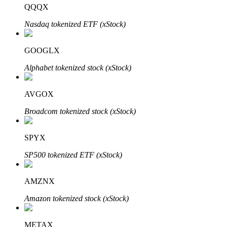
QQQX
Nasdaq tokenized ETF (xStock)
GOOGLX
Alphabet tokenized stock (xStock)
Automatyczna inwestycja
Zdobądź długoterminowy zysk i elastyczne zainteresowania
AVGOX
Broadcom tokenized stock (xStock)
SPYX
SP500 tokenized ETF (xStock)
AMZNX
Naucz się stakingu
Amazon tokenized stock (xStock)
Dowiedz się, jak uzyskać dochód pasywny
METAX