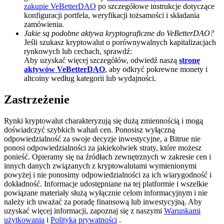
zakupie VeBetterDAO
po szczegółowe instrukcje dotyczące
BTC Welcome Rewards
konfiguracji portfela, weryfikacji tożsamości i składania
zamówienia.
Deposit & Trade BTC to Share 25000 USDT prize pool!
Jakie są podobne aktywa kryptograficzne do VeBetterDAO?
Jeśli szukasz kryptowalut o porównywalnych kapitalizacjach
rynkowych lub cechach, sprawdź:
Aby uzyskać więcej szczegółów, odwiedź naszą
stronę
aktywów VeBetterDAO
, aby odkryć pokrewne monety i
Deposit CASHCAT & Win
altcoiny według kategorii lub wydajności.
Share 500000 CASHCAT prize pool
Zastrzeżenie
Rynki kryptowalut charakteryzują się dużą zmiennością i mogą
doświadczyć szybkich wahań cen. Ponosisz wyłączną
Exclusive for BitMart Users
odpowiedzialność za swoje decyzje inwestycyjne, a Bitrue nie
ponosi odpowiedzialności za jakiekolwiek straty, które możesz
Register & Trade to Win 500,000 USDT
ponieść. Opieramy się na źródłach zewnętrznych w zakresie cen i
innych danych związanych z kryptowalutami wymienionymi
powyżej i nie ponosimy odpowiedzialności za ich wiarygodność i
dokładność. Informacje udostępniane na tej platformie i wszelkie
powiązane materiały służą wyłącznie celom informacyjnym i nie
Precious Metals Trading Carnival
należy ich uważać za poradę finansową lub inwestycyjną. Aby
uzyskać więcej informacji, zapoznaj się z naszymi
Warunkami
Trade Gold & Silver · 33,333 USDT Bonus
użytkowania
i
Polityką prywatności
.