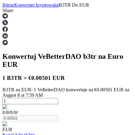
Bitrue
Konwerter kryptowalut
B3TR
Do
EUR
Share
Kontrakty terminowe
Konwertuj VeBetterDAO
b3tr
na Euro
EUR
1 B3TR = €0.00501 EUR
B3TR na EUR: 1 VeBetterDAO konwertuje na €0.00501 EUR na
Kontrakty terminowe na USDT
August 8 at 7:59 AM
Kontrakty futures wykorzystujące USDT jako zabezpieczenie
b3tr
b3tr
EUR
Kupić
b3tr
(
b3tr
)