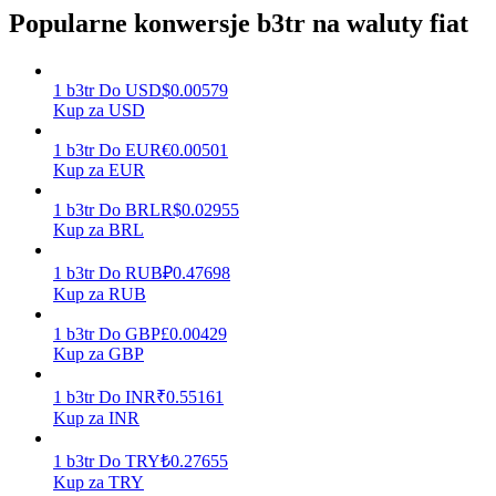
Popularne konwersje b3tr na waluty fiat
Zarabiać
1
b3tr
Do
USD
$
0.00579
Kup za USD
1
b3tr
Do
EUR
€
0.00501
Kup za EUR
1
b3tr
Do
BRL
R$
0.02955
Kup za BRL
1
b3tr
Do
RUB
₽
0.47698
Kup za RUB
Mocna Świnka
1
b3tr
Do
GBP
£
0.00429
Codziennie zdobywaj konkurencyjne nagrody
Kup za GBP
1
b3tr
Do
INR
₹
0.55161
Kup za INR
1
b3tr
Do
TRY
₺
0.27655
Kup za TRY