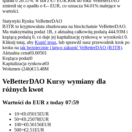
spadła o 26.11%. w dół z €-- EUR.
Rok do roku VeBetterDAO
Kontrakty terminowe na USDC
zmienił się o spadło o €-- EUR, co oznacza 94.01% malejące w
wartości.
Kontrakty futures wykorzystujące USDC jako zabezpieczenie
Statystyki Rynku VeBetterDAO
B3TR to kryptowaluta zbudowana na blockchainie VeBetterDAO.
Ma maksymalną podaż 1B, z aktualną całkowitą podażą 444.93M i
krążącą podażą 0, co daje jej kapitalizację rynkową w wysokości 0.
Kliknij tutaj, aby
Kupić teraz
, lub sprawdź nasz przewodnik krok po
kroku na
jak bezpiecznie i łatwo zakupić VeBetterDAO (B3TR)
.
Aktualna cena
€
0.00501
Krążąca podaż
0
Kapitalizacja rynkowa
€
0
Wolumen (24h)
€
13.48M
Kopiowanie Transakcji
VeBetterDAO Kursy wymiany dla
Dołącz do najlepszych traderów
różnych kwot
Wartości do EUR z today 07:59
10
=
€
0.05015
EUR
50
=
€
0.25078
EUR
100
=
€
0.50156
EUR
500
=
€
2.51
EUR