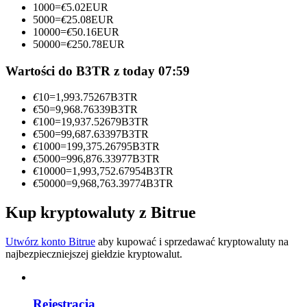
1000
=
€
5.02
EUR
5000
=
€
25.08
EUR
Zostań traderem kopiującym
10000
=
€
50.16
EUR
50000
=
€
250.78
EUR
Ciesz się podziałem zysków i prowizjami z kopiowania
transakcji
Wartości do B3TR z today 07:59
€
10
=
1,993.75267
B3TR
€
50
=
9,968.76339
B3TR
€
100
=
19,937.52679
B3TR
€
500
=
99,687.63397
B3TR
€
1000
=
199,375.26795
B3TR
€
5000
=
996,876.33977
B3TR
€
10000
=
1,993,752.67954
B3TR
€
50000
=
9,968,763.39774
B3TR
Informacja
Kup kryptowaluty z Bitrue
Analiza Big Data, w tym informacje handlowe itp.
Utwórz konto Bitrue
aby kupować i sprzedawać kryptowaluty na
najbezpieczniejszej giełdzie kryptowalut.
Rejestracja