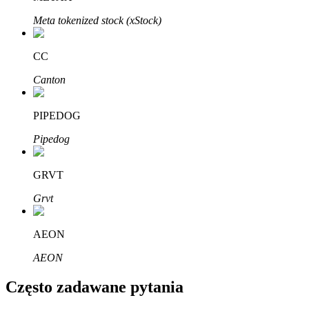
Bitrue
AI
Meta tokenized stock (xStock)
CC
Canton
PIPEDOG
Bitruści Partnerzy
Pipedog
GRVT
Grvt
AEON
AEON
Afiliaci Bitrue
Często zadawane pytania
Aż do 65% prowizji!