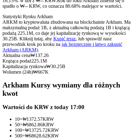
16.15%. w dół z ₩-- KRW.
Rok do roku Arkham zmienił się o
Kontrakty terminowe na USDC
spadło o ₩-- KRW, co oznacza 80.68% malejące w wartości.
Kontrakty futures wykorzystujące USDC jako zabezpieczenie
Statystyki Rynku Arkham
ARKM to kryptowaluta zbudowana na blockchainie Arkham. Ma
maksymalną podaż 1B, z aktualną całkowitą podażą 1B i krążącą
podażą 225.1M, co daje jej kapitalizację rynkową w wysokości
30.25B. Kliknij tutaj, aby
Kupić teraz
, lub sprawdź nasz
przewodnik krok po kroku na
jak bezpiecznie i łatwo zakupić
Arkham (ARKM)
.
Aktualna cena
₩
137.26
Krążąca podaż
225.1M
Kapitalizacja rynkowa
₩
30.25B
Wolumen (24h)
₩
667K
Kopiowanie Transakcji
Arkham Kursy wymiany dla różnych
Dołącz do najlepszych traderów
kwot
Wartości do KRW z today 17:00
10
=
₩
1372.57
KRW
50
=
₩
6862.86
KRW
100
=
₩
13725.72
KRW
500
=
₩
68628.62
KRW