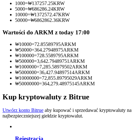
1000
=
₩
137257.25
KRW
5000
=
₩
686286.24
KRW
Zostań traderem kopiującym
10000
=
₩
1372572.47
KRW
50000
=
₩
6862862.36
KRW
Ciesz się podziałem zysków i prowizjami z kopiowania
transakcji
Wartości do ARKM z today 17:00
₩
10000
=
72.85589795
ARKM
₩
50000
=
364.27948975
ARKM
₩
100000
=
728.5589795
ARKM
₩
500000
=
3,642.79489751
ARKM
₩
1000000
=
7,285.58979502
ARKM
₩
5000000
=
36,427.94897514
ARKM
₩
10000000
=
72,855.89795029
ARKM
₩
50000000
=
364,279.48975145
ARKM
Informacja
Kup kryptowaluty z Bitrue
Analiza Big Data, w tym informacje handlowe itp.
Utwórz konto Bitrue
aby kupować i sprzedawać kryptowaluty na
najbezpieczniejszej giełdzie kryptowalut.
Rejestracja