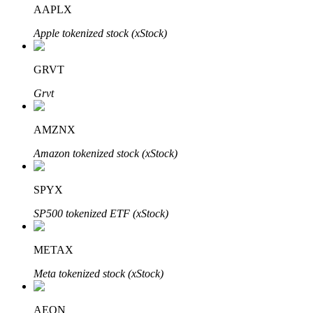
AAPLX
Apple tokenized stock (xStock)
GRVT
Grvt
Automatyczna inwestycja
Zdobądź długoterminowy zysk i elastyczne zainteresowania
AMZNX
Amazon tokenized stock (xStock)
SPYX
SP500 tokenized ETF (xStock)
METAX
Naucz się stakingu
Meta tokenized stock (xStock)
Dowiedz się, jak uzyskać dochód pasywny
AEON