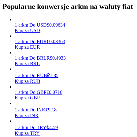
Popularne konwersje arkm na waluty fiat
Zarabiać
1
arkm
Do
USD
$
0.09634
Kup za USD
1
arkm
Do
EUR
€
0.08363
Kup za EUR
1
arkm
Do
BRL
R$
0.4933
Kup za BRL
1
arkm
Do
RUB
₽
7.85
Kup za RUB
Mocna Świnka
1
arkm
Do
GBP
£
0.0716
Codziennie zdobywaj konkurencyjne nagrody
Kup za GBP
1
arkm
Do
INR
₹
9.18
Kup za INR
1
arkm
Do
TRY
₺
4.59
Kup za TRY