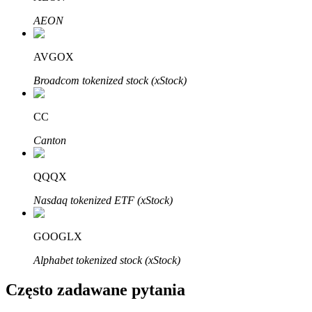
Bitrue
AI
AEON
AVGOX
Broadcom tokenized stock (xStock)
CC
Bitruści Partnerzy
Canton
QQQX
Nasdaq tokenized ETF (xStock)
GOOGLX
Alphabet tokenized stock (xStock)
Afiliaci Bitrue
Często zadawane pytania
Aż do 65% prowizji!