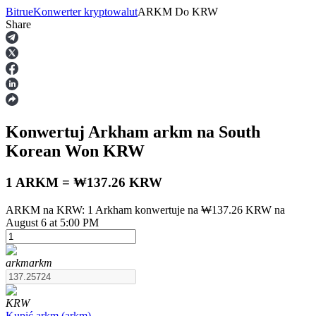
Bitrue
Konwerter kryptowalut
ARKM
Do
KRW
Share
Kontrakty terminowe
Konwertuj Arkham
arkm
na South
Korean Won
KRW
1 ARKM = ₩137.26 KRW
ARKM na KRW: 1 Arkham konwertuje na ₩137.26 KRW na
Kontrakty terminowe na USDT
August 6 at 5:00 PM
Kontrakty futures wykorzystujące USDT jako zabezpieczenie
arkm
arkm
KRW
Kupić
arkm
(
arkm
)