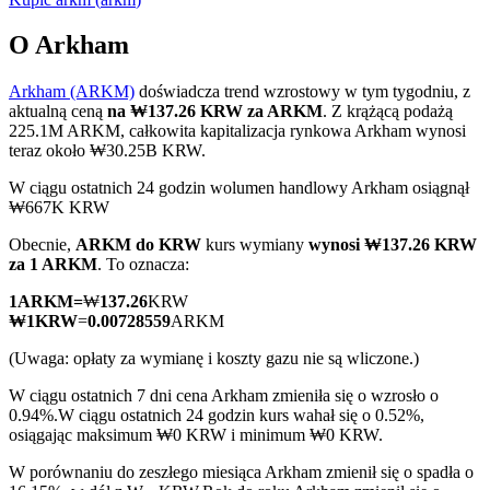
O Arkham
Arkham (ARKM)
doświadcza trend wzrostowy w tym tygodniu, z
Kontrakty terminowe COIN-M
aktualną ceną
na ₩137.26 KRW za ARKM
. Z krążącą podażą
225.1M ARKM, całkowita kapitalizacja rynkowa Arkham wynosi
Kontrakty terminowe na kryptowaluty
teraz około ₩30.25B KRW.
W ciągu ostatnich 24 godzin wolumen handlowy Arkham osiągnął
₩667K KRW
TradFi
Obecnie,
ARKM do KRW
kurs wymiany
wynosi ₩137.26 KRW
Instrumenty pochodne na akcje, forex, metale szlachetne i
za 1 ARKM
. To oznacza:
towary
1
ARKM
=
₩
137.26
KRW
₩
1
KRW
=
0.00728559
ARKM
(Uwaga: opłaty za wymianę i koszty gazu nie są wliczone.)
W ciągu ostatnich 7 dni cena Arkham zmieniła się o wzrosło o
0.94%.
W ciągu ostatnich 24 godzin kurs wahał się o 0.52%,
osiągając maksimum ₩0 KRW i minimum ₩0 KRW.
W porównaniu do zeszłego miesiąca Arkham zmienił się o spadła o