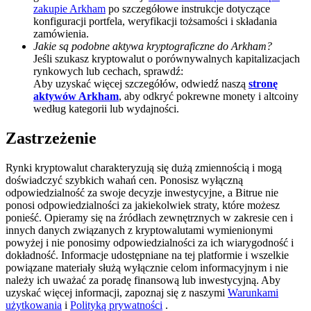
zakupie Arkham
po szczegółowe instrukcje dotyczące
Deposit CASHCAT & Win
konfiguracji portfela, weryfikacji tożsamości i składania
zamówienia.
Share 500000 CASHCAT prize pool
Jakie są podobne aktywa kryptograficzne do Arkham?
Jeśli szukasz kryptowalut o porównywalnych kapitalizacjach
rynkowych lub cechach, sprawdź:
Aby uzyskać więcej szczegółów, odwiedź naszą
stronę
aktywów Arkham
, aby odkryć pokrewne monety i altcoiny
Exclusive for BitMart Users
według kategorii lub wydajności.
Register & Trade to Win 500,000 USDT
Zastrzeżenie
Rynki kryptowalut charakteryzują się dużą zmiennością i mogą
doświadczyć szybkich wahań cen. Ponosisz wyłączną
Precious Metals Trading Carnival
odpowiedzialność za swoje decyzje inwestycyjne, a Bitrue nie
ponosi odpowiedzialności za jakiekolwiek straty, które możesz
Trade Gold & Silver · 33,333 USDT Bonus
ponieść. Opieramy się na źródłach zewnętrznych w zakresie cen i
innych danych związanych z kryptowalutami wymienionymi
powyżej i nie ponosimy odpowiedzialności za ich wiarygodność i
dokładność. Informacje udostępniane na tej platformie i wszelkie
powiązane materiały służą wyłącznie celom informacyjnym i nie
USDT New User Exclusive 10% APR
należy ich uważać za poradę finansową lub inwestycyjną. Aby
uzyskać więcej informacji, zapoznaj się z naszymi
Warunkami
USDT Flexible Staking | Daily Rewards
użytkowania
i
Polityką prywatności
.