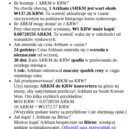
Ile kosztuje 1 ARKM w KRW?
Na chwilę obecną,
1 Arkham (ARKM jest wart około
₩137.26 KRW.
Ta wartość aktualizuje się w czasie
rzeczywistym na podstawie bieżącego kursu rynkowego.
Ile ARKM mogę dostać za 1 KRW?
Przy obecnym kursie wymiany,
₩1 KRW może kupić
0.00728559 ARKM.
Ta wartość waha się w zależności od
warunków rynkowych.
Jak zmieniła się cena Arkham w czasie?
Polecaj
24 godziny:
Cena Arkham zmieniła się o
wzrosła o
nieznacznie
od wczoraj.
Zaproś przyjaciela, aby otrzymać nagrody pieniężne
30 dni:
Kurs ARKM do KRW
spadła
w porównaniu do
zeszłego miesiąca.
Deposit CASHCAT & Win
1 rok:
Arkham odnotował
znaczny spadek ceny
w ciągu
ostatniego roku.
Jak przekonwertować ARKM na KRW?
Użyj naszego
ARKM do KRW konwertera
na górze tej
strony, aby natychmiast przeliczyć Arkham na South Korean
Won. Oto kilka szybkich przykładów:
₩10 KRW = 0.0728559 ARKM
10 ARKM = ₩1372.57 KRW
(Wszystkie podane kursy są przybliżone i nie obejmują opłat.)
Jak kupić 1 Arkham na Bitrue?
Możesz kupić Arkham bezpiecznie na
Bitrue
, wiodącej
giełdzie scentralizowanej.
Odwiedź nasz przewodnik po