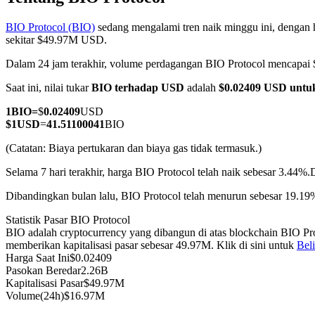
BIO Protocol (BIO)
sedang mengalami tren naik minggu ini, dengan h
sekitar $49.97M USD.
Dalam 24 jam terakhir, volume perdagangan BIO Protocol mencapa
COIN-M Berjangka
Saat ini, nilai tukar
BIO terhadap USD
adalah
$0.02409 USD untu
Mata Uang Kripto Berjangka
1
BIO
=
$
0.02409
USD
$
1
USD
=
41.51100041
BIO
TradFi
(Catatan: Biaya pertukaran dan biaya gas tidak termasuk.)
Derivatif saham, forex, logam mulia, dan komoditas
Selama 7 hari terakhir, harga BIO Protocol telah naik sebesar 3.44%.
D
Dibandingkan bulan lalu, BIO Protocol telah menurun sebesar 19.19
Statistik Pasar BIO Protocol
BIO adalah cryptocurrency yang dibangun di atas blockchain BIO Pro
memberikan kapitalisasi pasar sebesar 49.97M. Klik di sini untuk
Bel
Harga Saat Ini
$
0.02409
Pasokan Beredar
2.26B
Kapitalisasi Pasar
$
49.97M
Volume(24h)
$
16.97M
USDC Berjangka