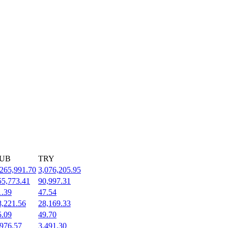
UB
TRY
,265,991.70
3,076,205.95
55,773.41
90,997.31
1.39
47.54
8,221.56
28,169.33
5.09
49.70
,976.57
3,491.30