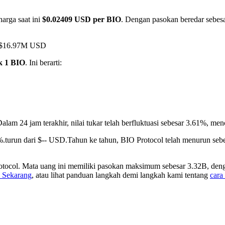
arga saat ini
$0.02409 USD per BIO
. Dengan pasokan beredar sebesar
i $16.97M USD
k 1 BIO
. Ini berarti:
alam 24 jam terakhir, nilai tukar telah berfluktuasi sebesar 3.61%,
%.turun dari $-- USD.
Tahun ke tahun, BIO Protocol telah menurun seb
tocol. Mata uang ini memiliki pasokan maksimum sebesar 3.32B, denga
i Sekarang
, atau lihat panduan langkah demi langkah kami tentang
cara