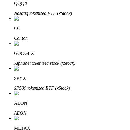
QQQX
Nasdaq tokenized ETF (xStock)
Penguncian BTR
Investasi eksklusif untuk pemegang BTR
CC
Canton
GOOGLX
Alphabet tokenized stock (xStock)
SPYX
Pinjaman
SP500 tokenized ETF (xStock)
Layanan pinjaman yang didukung Crypto
AEON
AEON
METAX