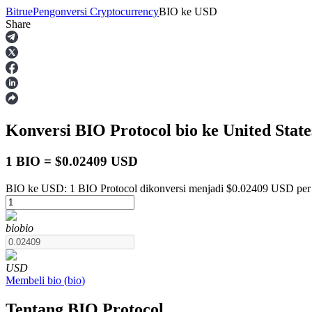
Bitrue
Pengonversi Cryptocurrency
BIO
ke
USD
Share
Berjangka
Konversi BIO Protocol
bio
ke United State
1 BIO = $0.02409 USD
BIO ke USD: 1 BIO Protocol dikonversi menjadi $0.02409 USD per
USDT Berjangka
bio
bio
Kontrak berjangka menggunakan USDT sebagai jaminannya
USD
Membeli
bio
(
bio
)
Tentang BIO Protocol