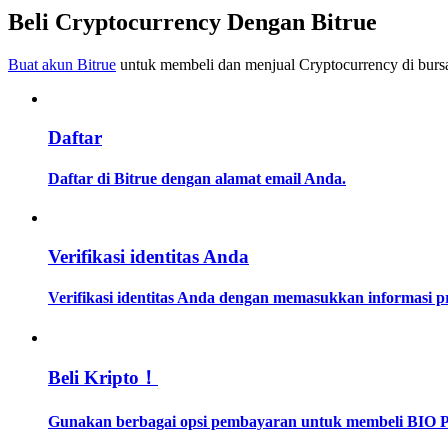
Menjadi Pedagang Salinan
Beli Cryptocurrency Dengan Bitrue
Nikmati pembagian keuntungan dan komisi copy trading
Buat akun Bitrue
untuk membeli dan menjual Cryptocurrency di bursa
Daftar
Daftar di Bitrue dengan alamat email Anda.
Informasi
Verifikasi identitas Anda
Analisis data besar termasuk info perdagangan, dll.
Verifikasi identitas Anda dengan memasukkan informasi 
Beli Kripto！
Gunakan berbagai opsi pembayaran untuk membeli BIO Pro