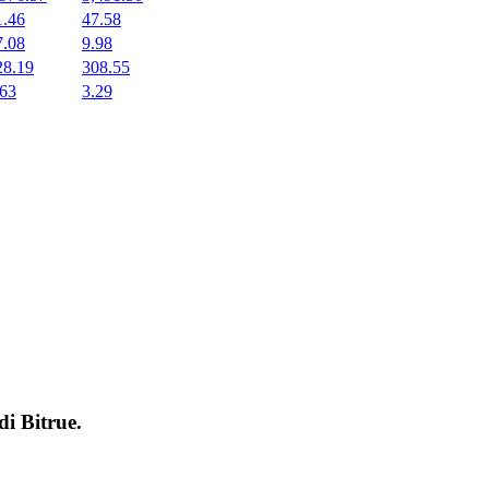
1.46
47.58
7.08
9.98
28.19
308.55
.63
3.29
 di
Bitrue
.