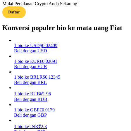
Mulai Perjalanan Crypto Anda Sekarang!
Daftar
Memandu
Panduan Pemula Berjangka
Konversi populer bio ke mata uang Fiat
1
bio
ke
USD
$
0.02409
Beli dengan USD
1
bio
ke
EUR
€
0.02091
Beli dengan EUR
1
bio
ke
BRL
R$
0.12345
Beli dengan BRL
Strategi perdagangan
Pelajari cara untuk tetap menghasilkan keuntungan
1
bio
ke
RUB
₽
1.96
Beli dengan RUB
1
bio
ke
GBP
£
0.0179
Beli dengan GBP
1
bio
ke
INR
₹
2.3