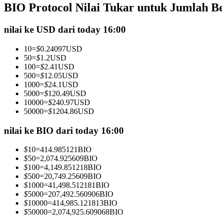
BIO Protocol Nilai Tukar untuk Jumlah B
Kontrak berjangka menggunakan USDC sebagai jaminannya
nilai ke USD dari today 16:00
10
=
$
0.24097
USD
50
=
$
1.2
USD
100
=
$
2.41
USD
500
=
$
12.05
USD
1000
=
$
24.1
USD
5000
=
$
120.49
USD
10000
=
$
240.97
USD
50000
=
$
1204.86
USD
Copy Trading
Bergabunglah dengan pedagang top
nilai ke BIO dari today 16:00
$
10
=
414.985121
BIO
$
50
=
2,074.925609
BIO
$
100
=
4,149.851218
BIO
$
500
=
20,749.25609
BIO
$
1000
=
41,498.512181
BIO
$
5000
=
207,492.560906
BIO
$
10000
=
414,985.121813
BIO
$
50000
=
2,074,925.609068
BIO