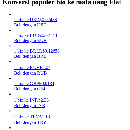
Konversi populer bio ke mata uang Fiat
Menghasilkan
1
bio
ke
USD
$
0.02483
Beli dengan USD
1
bio
ke
EUR
€
0.02148
Beli dengan EUR
1
bio
ke
BRL
R$
0.12658
Beli dengan BRL
1
bio
ke
RUB
₽
2.04
Babi Kekuatan
Beli dengan RUB
Dapatkan imbalan kompetitif setiap hari
1
bio
ke
GBP
£
0.0184
Beli dengan GBP
1
bio
ke
INR
₹
2.36
Beli dengan INR
1
bio
ke
TRY
₺
1.18
Beli dengan TRY