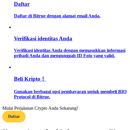
Daftar
Memandu
Daftar di Bitrue dengan alamat email Anda.
Panduan Pemula Berjangka
Verifikasi identitas Anda
Verifikasi identitas Anda dengan memasukkan informasi
pribadi Anda dan mengunggah ID Foto yang valid.
Beli Kripto！
Strategi perdagangan
Gunakan berbagai opsi pembayaran untuk membeli BIO
Pelajari cara untuk tetap menghasilkan keuntungan
Protocol di Bitrue.
Mulai Perjalanan Crypto Anda Sekarang!
Daftar