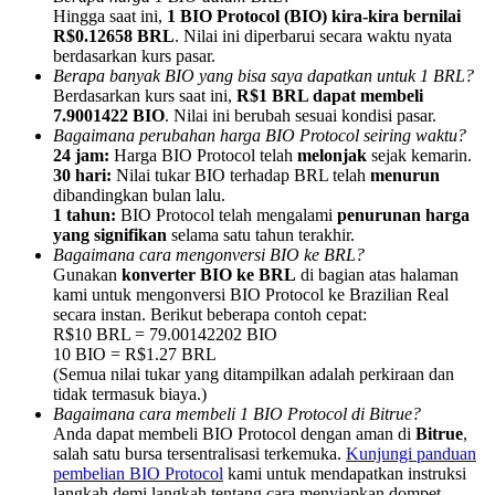
Hingga saat ini,
1 BIO Protocol (BIO) kira-kira bernilai
R$0.12658 BRL
. Nilai ini diperbarui secara waktu nyata
berdasarkan kurs pasar.
Berapa banyak BIO yang bisa saya dapatkan untuk 1 BRL?
Berdasarkan kurs saat ini,
R$1 BRL dapat membeli
7.9001422 BIO
. Nilai ini berubah sesuai kondisi pasar.
Referensi
Bagaimana perubahan harga BIO Protocol seiring waktu?
24 jam:
Harga BIO Protocol telah
melonjak
sejak kemarin.
Undang teman untuk mendapatkan imbalan tunai
30 hari:
Nilai tukar BIO terhadap BRL telah
menurun
dibandingkan bulan lalu.
BTC Welcome Rewards
1 tahun:
BIO Protocol telah mengalami
penurunan harga
yang signifikan
selama satu tahun terakhir.
Bagaimana cara mengonversi BIO ke BRL?
Gunakan
konverter BIO ke BRL
di bagian atas halaman
kami untuk mengonversi BIO Protocol ke Brazilian Real
secara instan. Berikut beberapa contoh cepat:
R$10 BRL = 79.00142202 BIO
10 BIO = R$1.27 BRL
(Semua nilai tukar yang ditampilkan adalah perkiraan dan
tidak termasuk biaya.)
Bagaimana cara membeli 1 BIO Protocol di Bitrue?
Anda dapat membeli BIO Protocol dengan aman di
Bitrue
,
salah satu bursa tersentralisasi terkemuka.
Kunjungi panduan
BTC Welcome Rewards
pembelian BIO Protocol
kami untuk mendapatkan instruksi
langkah demi langkah tentang cara menyiapkan dompet