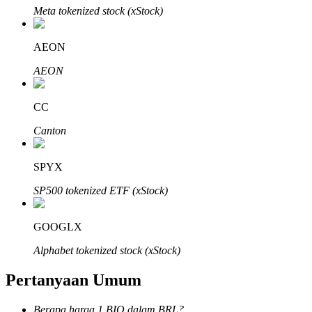
Meta tokenized stock (xStock)
AEON
AEON
Mitra Bitrue
CC
Canton
SPYX
SP500 tokenized ETF (xStock)
Afiliasi Bitrue
GOOGLX
Hingga 65% Komisi!
Alphabet tokenized stock (xStock)
Pertanyaan Umum
Berapa harga 1 BIO dalam BRL?