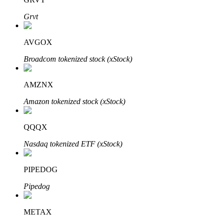
Grvt
AVGOX
Investasi Otomatis
Broadcom tokenized stock (xStock)
Raih keuntungan jangka panjang dan kepentingan fleksibel
AMZNX
Amazon tokenized stock (xStock)
QQQX
Nasdaq tokenized ETF (xStock)
Pelajari Staking
PIPEDOG
Pelajari tentang mendapatkan penghasilan pasif
Pipedog
Bitrue
AI
METAX