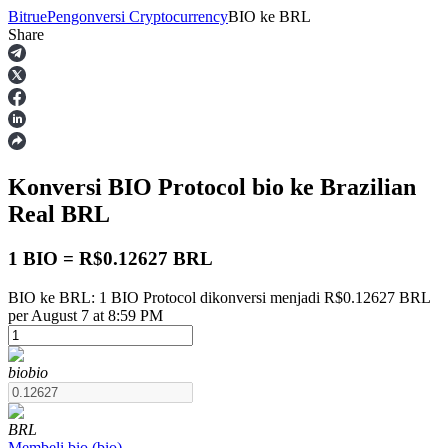
Bitrue
Pengonversi Cryptocurrency
BIO
ke
BRL
Share
Berjangka
Konversi BIO Protocol
bio
ke Brazilian
Real
BRL
1 BIO = R$0.12627 BRL
BIO ke BRL: 1 BIO Protocol dikonversi menjadi R$0.12627 BRL
USDT Berjangka
per August 7 at 8:59 PM
Kontrak berjangka menggunakan USDT sebagai jaminannya
bio
bio
BRL
Membeli
bio
(
bio
)