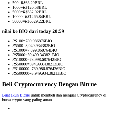
500
=
R$
63.29
BRL
Menjadi Pedagang Salinan
1000
=
R$
126.58
BRL
5000
=
R$
632.92
BRL
Nikmati pembagian keuntungan dan komisi copy trading
10000
=
R$
1265.84
BRL
50000
=
R$
6329.22
BRL
nilai ke BIO dari today 20:59
R$
100
=
789.986876
BIO
R$
500
=
3,949.934382
BIO
R$
1000
=
7,899.868764
BIO
R$
5000
=
39,499.343821
BIO
R$
10000
=
78,998.687642
BIO
R$
50000
=
394,993.438213
BIO
Informasi
R$
100000
=
789,986.876426
BIO
R$
500000
=
3,949,934.38213
BIO
Analisis data besar termasuk info perdagangan, dll.
Beli Cryptocurrency Dengan Bitrue
Buat akun Bitrue
untuk membeli dan menjual Cryptocurrency di
bursa crypto yang paling aman.