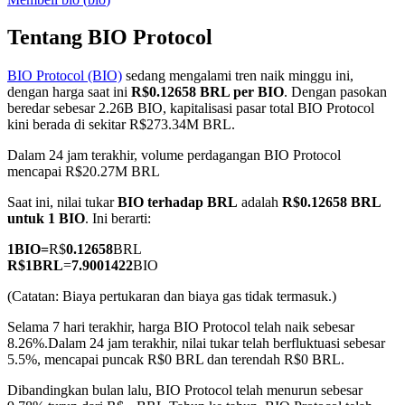
Tentang BIO Protocol
BIO Protocol (BIO)
sedang mengalami tren naik minggu ini,
COIN-M Berjangka
dengan harga saat ini
R$0.12658 BRL per BIO
. Dengan pasokan
beredar sebesar 2.26B BIO, kapitalisasi pasar total BIO Protocol
Mata Uang Kripto Berjangka
kini berada di sekitar R$273.34M BRL.
Dalam 24 jam terakhir, volume perdagangan BIO Protocol
mencapai R$20.27M BRL
TradFi
Saat ini, nilai tukar
BIO terhadap BRL
adalah
R$0.12658 BRL
Derivatif saham, forex, logam mulia, dan komoditas
untuk 1 BIO
. Ini berarti:
1
BIO
=
R$
0.12658
BRL
R$
1
BRL
=
7.9001422
BIO
(Catatan: Biaya pertukaran dan biaya gas tidak termasuk.)
Selama 7 hari terakhir, harga BIO Protocol telah naik sebesar
8.26%.
Dalam 24 jam terakhir, nilai tukar telah berfluktuasi sebesar
5.5%, mencapai puncak R$0 BRL dan terendah R$0 BRL.
Dibandingkan bulan lalu, BIO Protocol telah menurun sebesar
USDC Berjangka