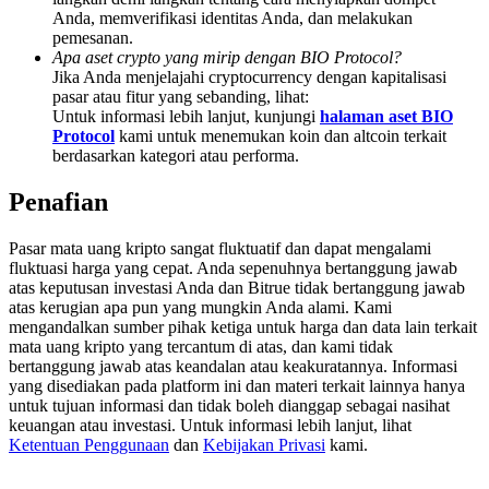
Deposit & Trade BTC to Share 25000 USDT prize pool!
Anda, memverifikasi identitas Anda, dan melakukan
pemesanan.
Apa aset crypto yang mirip dengan BIO Protocol?
Jika Anda menjelajahi cryptocurrency dengan kapitalisasi
pasar atau fitur yang sebanding, lihat:
Deposit CASHCAT & Win
Untuk informasi lebih lanjut, kunjungi
halaman aset BIO
Protocol
kami untuk menemukan koin dan altcoin terkait
Share 500000 CASHCAT prize pool
berdasarkan kategori atau performa.
Penafian
Exclusive for BitMart Users
Pasar mata uang kripto sangat fluktuatif dan dapat mengalami
fluktuasi harga yang cepat. Anda sepenuhnya bertanggung jawab
Register & Trade to Win 500,000 USDT
atas keputusan investasi Anda dan Bitrue tidak bertanggung jawab
atas kerugian apa pun yang mungkin Anda alami. Kami
mengandalkan sumber pihak ketiga untuk harga dan data lain terkait
mata uang kripto yang tercantum di atas, dan kami tidak
Precious Metals Trading Carnival
bertanggung jawab atas keandalan atau keakuratannya. Informasi
yang disediakan pada platform ini dan materi terkait lainnya hanya
Trade Gold & Silver · 33,333 USDT Bonus
untuk tujuan informasi dan tidak boleh dianggap sebagai nasihat
keuangan atau investasi. Untuk informasi lebih lanjut, lihat
Ketentuan Penggunaan
dan
Kebijakan Privasi
kami.