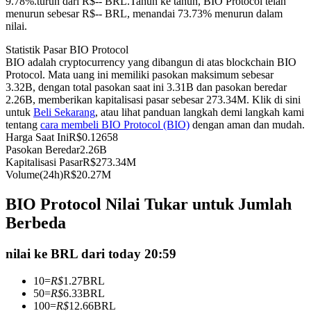
9.78%.turun dari R$-- BRL.
Tahun ke tahun, BIO Protocol telah
menurun sebesar R$-- BRL, menandai 73.73% menurun dalam
Kontrak berjangka menggunakan USDC sebagai jaminannya
nilai.
Statistik Pasar BIO Protocol
BIO adalah cryptocurrency yang dibangun di atas blockchain BIO
Protocol. Mata uang ini memiliki pasokan maksimum sebesar
3.32B, dengan total pasokan saat ini 3.31B dan pasokan beredar
2.26B, memberikan kapitalisasi pasar sebesar 273.34M. Klik di sini
untuk
Beli Sekarang
, atau lihat panduan langkah demi langkah kami
tentang
cara membeli BIO Protocol (BIO)
dengan aman dan mudah.
Harga Saat Ini
R$
0.12658
Pasokan Beredar
2.26B
Copy Trading
Kapitalisasi Pasar
R$
273.34M
Volume(24h)
R$
20.27M
Bergabunglah dengan pedagang top
BIO Protocol Nilai Tukar untuk Jumlah
Berbeda
nilai ke BRL dari today 20:59
10
=
R$
1.27
BRL
50
=
R$
6.33
BRL
100
=
R$
12.66
BRL