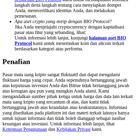
Deposit & Trade BTC to Share 25000 USDT prize pool!
langkah demi langkah tentang cara menyiapkan dompet
Anda, memverifikasi identitas Anda, dan melakukan
pemesanan.
Apa aset crypto yang mirip dengan BIO Protocol?
Jika Anda menjelajahi cryptocurrency dengan kapitalisasi
Deposit CASHCAT & Win
pasar atau fitur yang sebanding, lihat:
Untuk informasi lebih lanjut, kunjungi
halaman aset BIO
Share 500000 CASHCAT prize pool
Protocol
kami untuk menemukan koin dan altcoin terkait
berdasarkan kategori atau performa.
Penafian
Exclusive for BitMart Users
Pasar mata uang kripto sangat fluktuatif dan dapat mengalami
Register & Trade to Win 500,000 USDT
fluktuasi harga yang cepat. Anda sepenuhnya bertanggung jawab
atas keputusan investasi Anda dan Bitrue tidak bertanggung jawab
atas kerugian apa pun yang mungkin Anda alami. Kami
mengandalkan sumber pihak ketiga untuk harga dan data lain terkait
Precious Metals Trading Carnival
mata uang kripto yang tercantum di atas, dan kami tidak
bertanggung jawab atas keandalan atau keakuratannya. Informasi
Trade Gold & Silver · 33,333 USDT Bonus
yang disediakan pada platform ini dan materi terkait lainnya hanya
untuk tujuan informasi dan tidak boleh dianggap sebagai nasihat
keuangan atau investasi. Untuk informasi lebih lanjut, lihat
Ketentuan Penggunaan
dan
Kebijakan Privasi
kami.