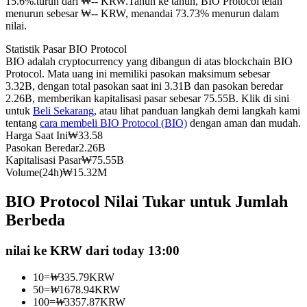
15.6%.turun dari ₩-- KRW.
Tahun ke tahun, BIO Protocol telah
menurun sebesar ₩-- KRW, menandai 73.73% menurun dalam
Kontrak berjangka menggunakan USDC sebagai jaminannya
nilai.
Statistik Pasar BIO Protocol
BIO adalah cryptocurrency yang dibangun di atas blockchain BIO
Protocol. Mata uang ini memiliki pasokan maksimum sebesar
3.32B, dengan total pasokan saat ini 3.31B dan pasokan beredar
2.26B, memberikan kapitalisasi pasar sebesar 75.55B. Klik di sini
untuk
Beli Sekarang
, atau lihat panduan langkah demi langkah kami
tentang
cara membeli BIO Protocol (BIO)
dengan aman dan mudah.
Harga Saat Ini
₩
33.58
Pasokan Beredar
2.26B
Copy Trading
Kapitalisasi Pasar
₩
75.55B
Volume(24h)
₩
15.32M
Bergabunglah dengan pedagang top
BIO Protocol Nilai Tukar untuk Jumlah
Berbeda
nilai ke KRW dari today 13:00
10
=
₩
335.79
KRW
50
=
₩
1678.94
KRW
100
=
₩
3357.87
KRW