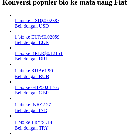
Konversi populer bio ke mata uang Fiat
Menghasilkan
1
bio
ke
USD
$
0.02383
Beli dengan USD
1
bio
ke
EUR
€
0.02059
Beli dengan EUR
1
bio
ke
BRL
R$
0.12151
Beli dengan BRL
1
bio
ke
RUB
₽
1.96
Babi Kekuatan
Beli dengan RUB
Dapatkan imbalan kompetitif setiap hari
1
bio
ke
GBP
£
0.01765
Beli dengan GBP
1
bio
ke
INR
₹
2.27
Beli dengan INR
1
bio
ke
TRY
₺
1.14
Beli dengan TRY