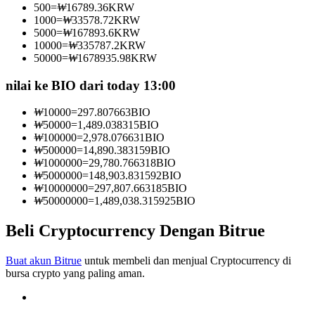
500
=
₩
16789.36
KRW
Menjadi Pedagang Salinan
1000
=
₩
33578.72
KRW
5000
=
₩
167893.6
KRW
Nikmati pembagian keuntungan dan komisi copy trading
10000
=
₩
335787.2
KRW
50000
=
₩
1678935.98
KRW
nilai ke BIO dari today 13:00
₩
10000
=
297.807663
BIO
₩
50000
=
1,489.038315
BIO
₩
100000
=
2,978.076631
BIO
₩
500000
=
14,890.383159
BIO
₩
1000000
=
29,780.766318
BIO
₩
5000000
=
148,903.831592
BIO
Informasi
₩
10000000
=
297,807.663185
BIO
₩
50000000
=
1,489,038.315925
BIO
Analisis data besar termasuk info perdagangan, dll.
Beli Cryptocurrency Dengan Bitrue
Buat akun Bitrue
untuk membeli dan menjual Cryptocurrency di
bursa crypto yang paling aman.