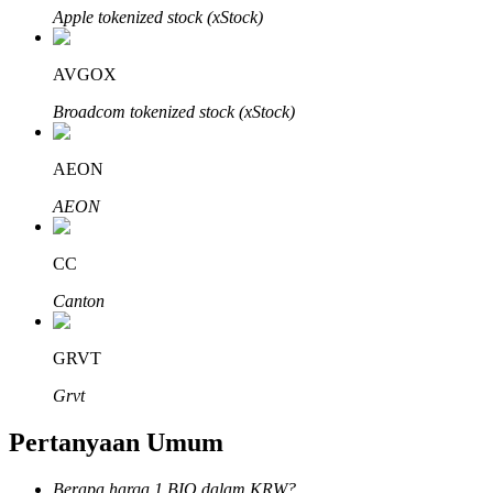
Apple tokenized stock (xStock)
AVGOX
Broadcom tokenized stock (xStock)
Mitra Bitrue
AEON
AEON
CC
Canton
Afiliasi Bitrue
GRVT
Hingga 65% Komisi!
Grvt
Pertanyaan Umum
Berapa harga 1 BIO dalam KRW?