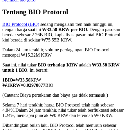
Tentang BIO Protocol
BIO Protocol (BIO)
sedang mengalami tren naik minggu ini,
COIN-M Berjangka
dengan harga saat ini
₩33.58 KRW per BIO
. Dengan pasokan
beredar sebesar 2.26B BIO, kapitalisasi pasar total BIO Protocol
Mata Uang Kripto Berjangka
kini berada di sekitar ₩75.55B KRW.
Dalam 24 jam terakhir, volume perdagangan BIO Protocol
mencapai ₩15.32M KRW
TradFi
Saat ini, nilai tukar
BIO terhadap KRW
adalah
₩33.58 KRW
Derivatif saham, forex, logam mulia, dan komoditas
untuk 1 BIO
. Ini berarti:
1
BIO
=
₩
33.58
KRW
₩
1
KRW
=
0.02978077
BIO
(Catatan: Biaya pertukaran dan biaya gas tidak termasuk.)
Selama 7 hari terakhir, harga BIO Protocol telah naik sebesar
4.84%.
Dalam 24 jam terakhir, nilai tukar telah berfluktuasi sebesar
1.24%, mencapai puncak ₩0 KRW dan terendah ₩0 KRW.
Dibandingkan bulan lalu, BIO Protocol telah menurun sebesar
USDC Berjangka