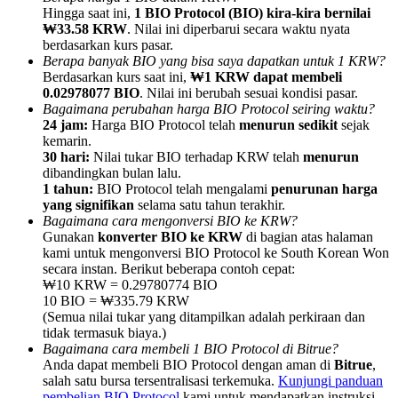
Hingga saat ini,
1 BIO Protocol (BIO) kira-kira bernilai
₩33.58 KRW
. Nilai ini diperbarui secara waktu nyata
berdasarkan kurs pasar.
Berapa banyak BIO yang bisa saya dapatkan untuk 1 KRW?
Berdasarkan kurs saat ini,
₩1 KRW dapat membeli
0.02978077 BIO
. Nilai ini berubah sesuai kondisi pasar.
Referensi
Bagaimana perubahan harga BIO Protocol seiring waktu?
24 jam:
Harga BIO Protocol telah
menurun sedikit
sejak
Undang teman untuk mendapatkan imbalan tunai
kemarin.
30 hari:
Nilai tukar BIO terhadap KRW telah
menurun
BTC Welcome Rewards
dibandingkan bulan lalu.
1 tahun:
BIO Protocol telah mengalami
penurunan harga
yang signifikan
selama satu tahun terakhir.
Bagaimana cara mengonversi BIO ke KRW?
Gunakan
konverter BIO ke KRW
di bagian atas halaman
kami untuk mengonversi BIO Protocol ke South Korean Won
secara instan. Berikut beberapa contoh cepat:
₩10 KRW = 0.29780774 BIO
10 BIO = ₩335.79 KRW
(Semua nilai tukar yang ditampilkan adalah perkiraan dan
tidak termasuk biaya.)
Bagaimana cara membeli 1 BIO Protocol di Bitrue?
Anda dapat membeli BIO Protocol dengan aman di
Bitrue
,
BTC Welcome Rewards
salah satu bursa tersentralisasi terkemuka.
Kunjungi panduan
pembelian BIO Protocol
kami untuk mendapatkan instruksi