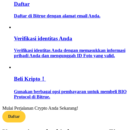
Daftar
Memandu
Daftar di Bitrue dengan alamat email Anda.
Panduan Pemula Berjangka
Verifikasi identitas Anda
Verifikasi identitas Anda dengan memasukkan informasi
pribadi Anda dan mengunggah ID Foto yang valid.
Beli Kripto！
Strategi perdagangan
Gunakan berbagai opsi pembayaran untuk membeli BIO
Pelajari cara untuk tetap menghasilkan keuntungan
Protocol di Bitrue.
Mulai Perjalanan Crypto Anda Sekarang!
Daftar