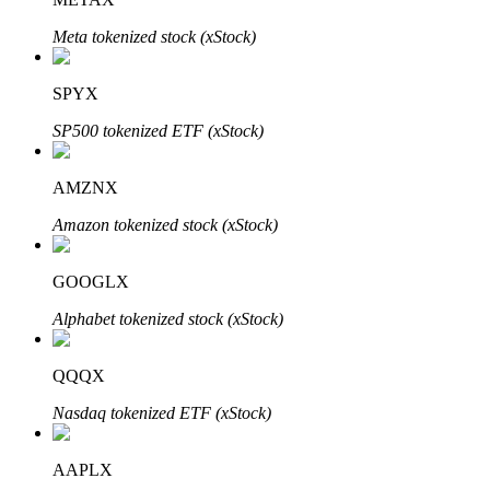
Meta tokenized stock (xStock)
SPYX
Investasi Otomatis
SP500 tokenized ETF (xStock)
Raih keuntungan jangka panjang dan kepentingan fleksibel
AMZNX
Amazon tokenized stock (xStock)
GOOGLX
Alphabet tokenized stock (xStock)
Pelajari Staking
QQQX
Pelajari tentang mendapatkan penghasilan pasif
Nasdaq tokenized ETF (xStock)
Bitrue
AI
AAPLX