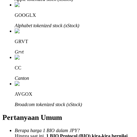
GOOGLX
Alphabet tokenized stock (xStock)
Mitra Bitrue
GRVT
Grvt
CC
Canton
AVGOX
Afiliasi Bitrue
Broadcom tokenized stock (xStock)
Hingga 65% Komisi!
Pertanyaan Umum
Berapa harga 1 BIO dalam JPY?
Hingga saat ini,
1 BIO Protocol (BIO) kira-kira bernilai