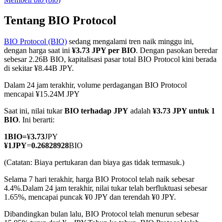
Tentang BIO Protocol
BIO Protocol (BIO)
sedang mengalami tren naik minggu ini,
COIN-M Berjangka
dengan harga saat ini
¥3.73 JPY per BIO
. Dengan pasokan beredar
sebesar 2.26B BIO, kapitalisasi pasar total BIO Protocol kini berada
Mata Uang Kripto Berjangka
di sekitar ¥8.44B JPY.
Dalam 24 jam terakhir, volume perdagangan BIO Protocol
mencapai ¥15.24M JPY
TradFi
Saat ini, nilai tukar
BIO terhadap JPY
adalah
¥3.73 JPY untuk 1
Derivatif saham, forex, logam mulia, dan komoditas
BIO
. Ini berarti:
1
BIO
=
¥
3.73
JPY
¥
1
JPY
=
0.26828928
BIO
(Catatan: Biaya pertukaran dan biaya gas tidak termasuk.)
Selama 7 hari terakhir, harga BIO Protocol telah naik sebesar
4.4%.
Dalam 24 jam terakhir, nilai tukar telah berfluktuasi sebesar
1.65%, mencapai puncak ¥0 JPY dan terendah ¥0 JPY.
Dibandingkan bulan lalu, BIO Protocol telah menurun sebesar
USDC Berjangka