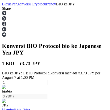
Bitrue
Pengonversi Cryptocurrency
BIO
ke
JPY
Share
Berjangka
Konversi BIO Protocol
bio
ke Japanese
Yen
JPY
1 BIO = ¥3.73 JPY
BIO ke JPY: 1 BIO Protocol dikonversi menjadi ¥3.73 JPY per
USDT Berjangka
August 7 at 1:00 PM
Kontrak berjangka menggunakan USDT sebagai jaminannya
bio
bio
JPY
Membeli
bio
(
bio
)