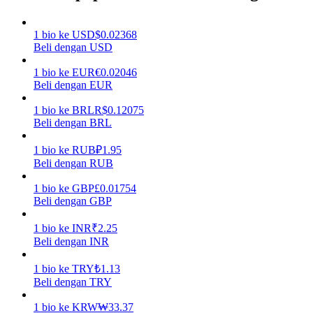
Menghasilkan
1
bio
ke
USD
$
0.02368
Beli dengan USD
1
bio
ke
EUR
€
0.02046
Beli dengan EUR
1
bio
ke
BRL
R$
0.12075
Beli dengan BRL
1
bio
ke
RUB
₽
1.95
Beli dengan RUB
Babi Kekuatan
1
bio
ke
GBP
£
0.01754
Dapatkan imbalan kompetitif setiap hari
Beli dengan GBP
1
bio
ke
INR
₹
2.25
Beli dengan INR
1
bio
ke
TRY
₺
1.13
Beli dengan TRY
1
bio
ke
KRW
₩
33.37