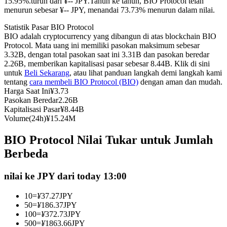
15.95%.turun dari ¥-- JPY.
Tahun ke tahun, BIO Protocol telah
menurun sebesar ¥-- JPY, menandai 73.73% menurun dalam nilai.
Kontrak berjangka menggunakan USDC sebagai jaminannya
Statistik Pasar BIO Protocol
BIO adalah cryptocurrency yang dibangun di atas blockchain BIO
Protocol. Mata uang ini memiliki pasokan maksimum sebesar
3.32B, dengan total pasokan saat ini 3.31B dan pasokan beredar
2.26B, memberikan kapitalisasi pasar sebesar 8.44B. Klik di sini
untuk
Beli Sekarang
, atau lihat panduan langkah demi langkah kami
tentang
cara membeli BIO Protocol (BIO)
dengan aman dan mudah.
Harga Saat Ini
¥
3.73
Pasokan Beredar
2.26B
Kapitalisasi Pasar
¥
8.44B
Copy Trading
Volume(24h)
¥
15.24M
Bergabunglah dengan pedagang top
BIO Protocol Nilai Tukar untuk Jumlah
Berbeda
nilai ke JPY dari today 13:00
10
=
¥
37.27
JPY
50
=
¥
186.37
JPY
100
=
¥
372.73
JPY
500
=
¥
1863.66
JPY