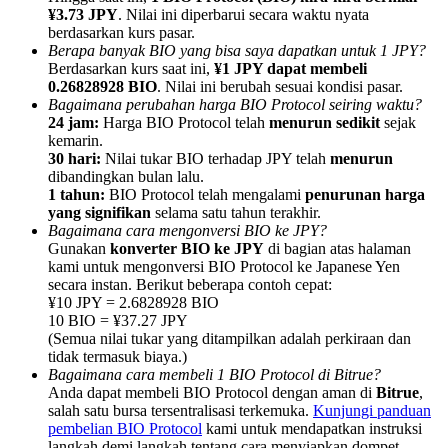
¥3.73 JPY
. Nilai ini diperbarui secara waktu nyata
berdasarkan kurs pasar.
Berapa banyak BIO yang bisa saya dapatkan untuk 1 JPY?
Berdasarkan kurs saat ini,
¥1 JPY dapat membeli
0.26828928 BIO
. Nilai ini berubah sesuai kondisi pasar.
Bagaimana perubahan harga BIO Protocol seiring waktu?
Referensi
24 jam:
Harga BIO Protocol telah
menurun sedikit
sejak
kemarin.
Undang teman untuk mendapatkan imbalan tunai
30 hari:
Nilai tukar BIO terhadap JPY telah
menurun
dibandingkan bulan lalu.
BTC Welcome Rewards
1 tahun:
BIO Protocol telah mengalami
penurunan harga
yang signifikan
selama satu tahun terakhir.
Bagaimana cara mengonversi BIO ke JPY?
Gunakan
konverter BIO ke JPY
di bagian atas halaman
kami untuk mengonversi BIO Protocol ke Japanese Yen
secara instan. Berikut beberapa contoh cepat:
¥10 JPY = 2.6828928 BIO
10 BIO = ¥37.27 JPY
(Semua nilai tukar yang ditampilkan adalah perkiraan dan
tidak termasuk biaya.)
Bagaimana cara membeli 1 BIO Protocol di Bitrue?
Anda dapat membeli BIO Protocol dengan aman di
Bitrue
,
salah satu bursa tersentralisasi terkemuka.
Kunjungi panduan
BTC Welcome Rewards
pembelian BIO Protocol
kami untuk mendapatkan instruksi
langkah demi langkah tentang cara menyiapkan dompet