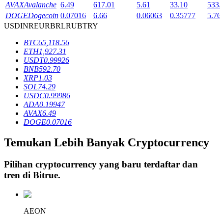
AVAX
Avalanche
6.49
617.01
5.61
33.10
533
DOGE
Dogecoin
0.07016
6.66
0.06063
0.35777
5.7
USD
INR
EUR
BRL
RUB
TRY
Penguncian BTR
BTC
65,118.56
Investasi eksklusif untuk pemegang BTR
ETH
1,927.31
USDT
0.99926
BNB
592.70
XRP
1.03
SOL
74.29
USDC
0.99986
ADA
0.19947
AVAX
6.49
DOGE
0.07016
Temukan Lebih Banyak Cryptocurrency
Pinjaman
Pilihan cryptocurrency yang baru terdaftar dan
Layanan pinjaman yang didukung Crypto
tren di
Bitrue
.
AEON