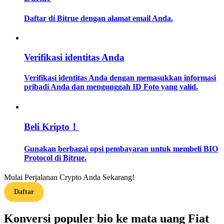
Daftar di Bitrue dengan alamat email Anda.
Memandu
Panduan Pemula Berjangka
Verifikasi identitas Anda
Verifikasi identitas Anda dengan memasukkan informasi
pribadi Anda dan mengunggah ID Foto yang valid.
Beli Kripto！
Strategi perdagangan
Gunakan berbagai opsi pembayaran untuk membeli BIO
Protocol di Bitrue.
Pelajari cara untuk tetap menghasilkan keuntungan
Mulai Perjalanan Crypto Anda Sekarang!
Daftar
Konversi populer bio ke mata uang Fiat