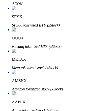
AEON
SPYX
Investasi Otomatis
SP500 tokenized ETF (xStock)
Raih keuntungan jangka panjang dan kepentingan fleksibel
QQQX
Nasdaq tokenized ETF (xStock)
METAX
Meta tokenized stock (xStock)
AMZNX
Pelajari Staking
Amazon tokenized stock (xStock)
Pelajari tentang mendapatkan penghasilan pasif
Bitrue
AI
AAPLX
Apple tokenized stock (xStock)