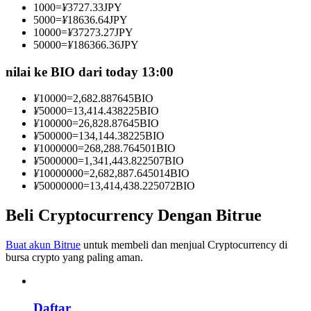
1000
=
¥
3727.33
JPY
Menjadi Pedagang Salinan
5000
=
¥
18636.64
JPY
10000
=
¥
37273.27
JPY
Nikmati pembagian keuntungan dan komisi copy trading
50000
=
¥
186366.36
JPY
nilai ke BIO dari today 13:00
¥
10000
=
2,682.887645
BIO
¥
50000
=
13,414.438225
BIO
¥
100000
=
26,828.87645
BIO
¥
500000
=
134,144.38225
BIO
¥
1000000
=
268,288.764501
BIO
¥
5000000
=
1,341,443.822507
BIO
¥
10000000
=
2,682,887.645014
BIO
Informasi
¥
50000000
=
13,414,438.225072
BIO
Analisis data besar termasuk info perdagangan, dll.
Beli Cryptocurrency Dengan Bitrue
Buat akun Bitrue
untuk membeli dan menjual Cryptocurrency di
bursa crypto yang paling aman.
Daftar