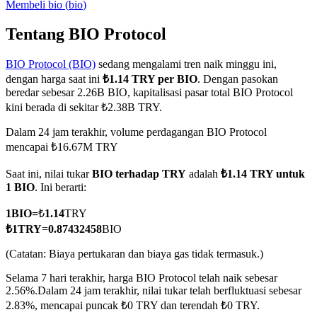
Membeli
bio
(
bio
)
Tentang BIO Protocol
BIO Protocol (BIO)
sedang mengalami tren naik minggu ini,
COIN-M Berjangka
dengan harga saat ini
₺1.14 TRY per BIO
. Dengan pasokan
Mata Uang Kripto Berjangka
beredar sebesar 2.26B BIO, kapitalisasi pasar total BIO Protocol
kini berada di sekitar ₺2.38B TRY.
Dalam 24 jam terakhir, volume perdagangan BIO Protocol
TradFi
mencapai ₺16.67M TRY
Derivatif saham, forex, logam mulia, dan komoditas
Saat ini, nilai tukar
BIO terhadap TRY
adalah
₺1.14 TRY untuk
1 BIO
. Ini berarti:
1
BIO
=
₺
1.14
TRY
₺
1
TRY
=
0.87432458
BIO
(Catatan: Biaya pertukaran dan biaya gas tidak termasuk.)
Selama 7 hari terakhir, harga BIO Protocol telah naik sebesar
2.56%.
Dalam 24 jam terakhir, nilai tukar telah berfluktuasi sebesar
2.83%, mencapai puncak ₺0 TRY dan terendah ₺0 TRY.
USDC Berjangka