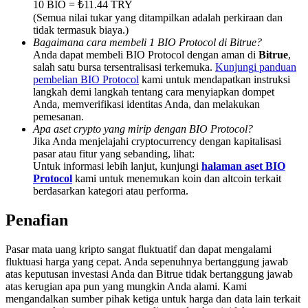
10 BIO = ₺11.44 TRY
Share 500000 CASHCAT prize pool
(Semua nilai tukar yang ditampilkan adalah perkiraan dan
tidak termasuk biaya.)
Bagaimana cara membeli 1 BIO Protocol di Bitrue?
Anda dapat membeli BIO Protocol dengan aman di
Bitrue
,
Exclusive for BitMart Users
salah satu bursa tersentralisasi terkemuka.
Kunjungi panduan
pembelian BIO Protocol
kami untuk mendapatkan instruksi
Register & Trade to Win 500,000 USDT
langkah demi langkah tentang cara menyiapkan dompet
Anda, memverifikasi identitas Anda, dan melakukan
pemesanan.
Apa aset crypto yang mirip dengan BIO Protocol?
Jika Anda menjelajahi cryptocurrency dengan kapitalisasi
Precious Metals Trading Carnival
pasar atau fitur yang sebanding, lihat:
Untuk informasi lebih lanjut, kunjungi
halaman aset BIO
Trade Gold & Silver · 33,333 USDT Bonus
Protocol
kami untuk menemukan koin dan altcoin terkait
berdasarkan kategori atau performa.
Penafian
USDT New User Exclusive 10% APR
Pasar mata uang kripto sangat fluktuatif dan dapat mengalami
USDT Flexible Staking | Daily Rewards
fluktuasi harga yang cepat. Anda sepenuhnya bertanggung jawab
atas keputusan investasi Anda dan Bitrue tidak bertanggung jawab
atas kerugian apa pun yang mungkin Anda alami. Kami
mengandalkan sumber pihak ketiga untuk harga dan data lain terkait