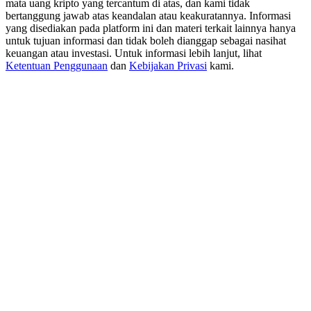
mata uang kripto yang tercantum di atas, dan kami tidak
New Listing Futures Fest
bertanggung jawab atas keandalan atau keakuratannya. Informasi
Trade New Futures, Win 200,000 USDT
yang disediakan pada platform ini dan materi terkait lainnya hanya
untuk tujuan informasi dan tidak boleh dianggap sebagai nasihat
keuangan atau investasi. Untuk informasi lebih lanjut, lihat
Ketentuan Penggunaan
dan
Kebijakan Privasi
kami.
Crypto World Cup 2026: Grand Finale
77,777+3k Rewards
Lebih Banyak Acara
Menangkan Hadiah dan Hadiah Eksklusif
Pusat Hadiah