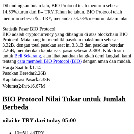
Dibandingkan bulan lalu, BIO Protocol telah menurun sebesar
Kontrak berjangka menggunakan USDC sebagai jaminannya
14.59%.turun dari ₺-- TRY.
Tahun ke tahun, BIO Protocol telah
menurun sebesar ₺-- TRY, menandai 73.73% menurun dalam nilai.
Statistik Pasar BIO Protocol
BIO adalah cryptocurrency yang dibangun di atas blockchain BIO
Protocol. Mata uang ini memiliki pasokan maksimum sebesar
3.32B, dengan total pasokan saat ini 3.31B dan pasokan beredar
2.26B, memberikan kapitalisasi pasar sebesar 2.38B. Klik di sini
untuk
Beli Sekarang
, atau lihat panduan langkah demi langkah kami
tentang
cara membeli BIO Protocol (BIO)
dengan aman dan mudah.
Copy Trading
Harga Saat Ini
₺
1.14
Pasokan Beredar
2.26B
Bergabunglah dengan pedagang top
Kapitalisasi Pasar
₺
2.38B
Volume(24h)
₺
16.67M
BIO Protocol Nilai Tukar untuk Jumlah
Berbeda
nilai ke TRY dari today 05:00
10
=
₺
11.44
TRY