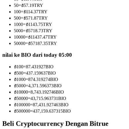
Menjadi Pedagang Salinan
50
=
₺
57.19
TRY
100
=
₺
114.37
TRY
Nikmati pembagian keuntungan dan komisi copy trading
500
=
₺
571.87
TRY
1000
=
₺
1143.75
TRY
5000
=
₺
5718.73
TRY
10000
=
₺
11437.47
TRY
50000
=
₺
57187.35
TRY
nilai ke BIO dari today 05:00
₺
100
=
87.431927
BIO
Informasi
₺
500
=
437.159637
BIO
₺
1000
=
874.319274
BIO
Analisis data besar termasuk info perdagangan, dll.
₺
5000
=
4,371.596373
BIO
₺
10000
=
8,743.192746
BIO
₺
50000
=
43,715.963731
BIO
₺
100000
=
87,431.927463
BIO
₺
500000
=
437,159.637315
BIO
Beli Cryptocurrency Dengan Bitrue