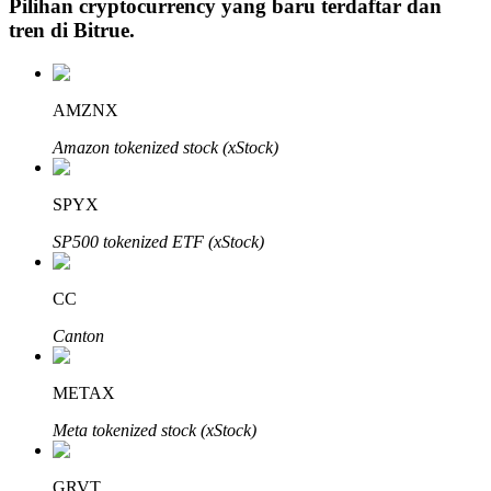
Pilihan cryptocurrency yang baru terdaftar dan
tren di
Bitrue
.
Investasi Otomatis
AMZNX
Raih keuntungan jangka panjang dan kepentingan fleksibel
Amazon tokenized stock (xStock)
SPYX
SP500 tokenized ETF (xStock)
CC
Canton
Pelajari Staking
METAX
Pelajari tentang mendapatkan penghasilan pasif
Meta tokenized stock (xStock)
Bitrue
AI
GRVT