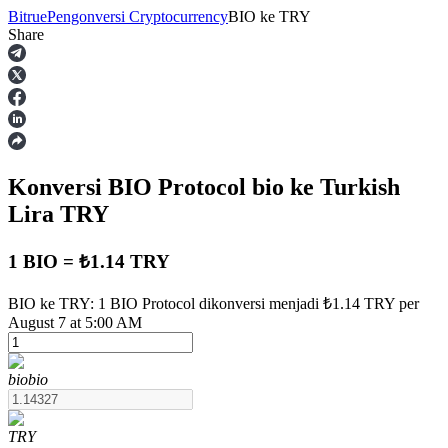
Bitrue
Pengonversi Cryptocurrency
BIO
ke
TRY
Share
Berjangka
Konversi BIO Protocol
bio
ke Turkish
Lira
TRY
1 BIO = ₺1.14 TRY
USDT Berjangka
BIO ke TRY: 1 BIO Protocol dikonversi menjadi ₺1.14 TRY per
August 7 at 5:00 AM
Kontrak berjangka menggunakan USDT sebagai jaminannya
bio
bio
TRY