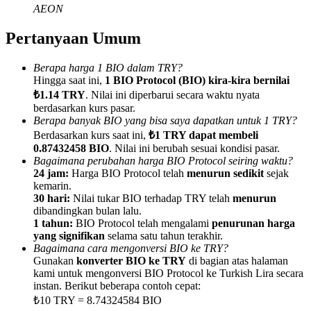
AEON
Pertanyaan Umum
Berapa harga 1 BIO dalam TRY?
Referensi
Hingga saat ini,
1 BIO Protocol (BIO) kira-kira bernilai
₺1.14 TRY
. Nilai ini diperbarui secara waktu nyata
Undang teman untuk mendapatkan imbalan tunai
berdasarkan kurs pasar.
Berapa banyak BIO yang bisa saya dapatkan untuk 1 TRY?
Deposit CASHCAT & Win
Berdasarkan kurs saat ini,
₺1 TRY dapat membeli
0.87432458 BIO
. Nilai ini berubah sesuai kondisi pasar.
Bagaimana perubahan harga BIO Protocol seiring waktu?
24 jam:
Harga BIO Protocol telah
menurun sedikit
sejak
kemarin.
30 hari:
Nilai tukar BIO terhadap TRY telah
menurun
dibandingkan bulan lalu.
1 tahun:
BIO Protocol telah mengalami
penurunan harga
yang signifikan
selama satu tahun terakhir.
Bagaimana cara mengonversi BIO ke TRY?
Gunakan
konverter BIO ke TRY
di bagian atas halaman
kami untuk mengonversi BIO Protocol ke Turkish Lira secara
instan. Berikut beberapa contoh cepat:
Deposit CASHCAT & Win
₺10 TRY = 8.74324584 BIO