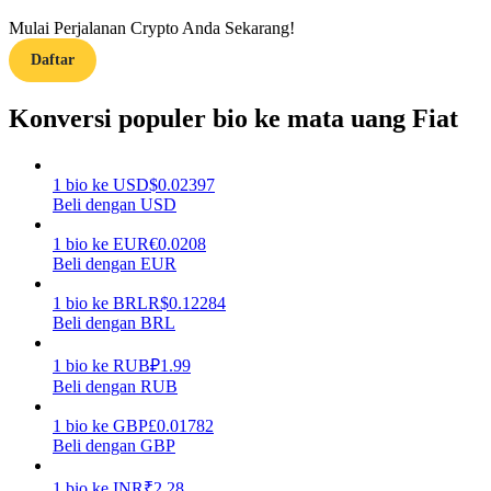
Mulai Perjalanan Crypto Anda Sekarang!
Menghasilkan
Daftar
Konversi populer bio ke mata uang Fiat
1
bio
ke
USD
$
0.02397
Beli dengan USD
1
bio
ke
EUR
€
0.0208
Beli dengan EUR
Babi Kekuatan
1
bio
ke
BRL
R$
0.12284
Dapatkan imbalan kompetitif setiap hari
Beli dengan BRL
1
bio
ke
RUB
₽
1.99
Beli dengan RUB
1
bio
ke
GBP
£
0.01782
Beli dengan GBP
1
bio
ke
INR
₹
2.28