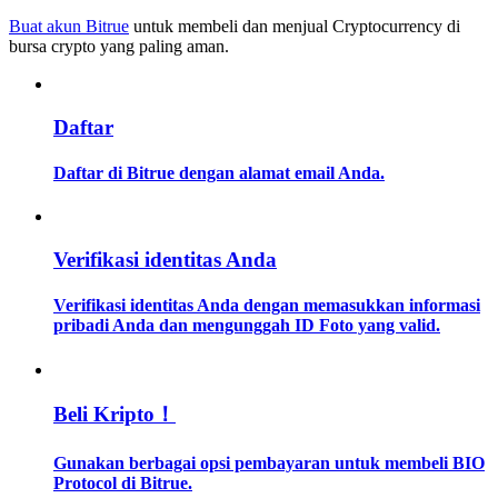
Buat akun Bitrue
untuk membeli dan menjual Cryptocurrency di
bursa crypto yang paling aman.
Memandu
Panduan Pemula Berjangka
Daftar
Daftar di Bitrue dengan alamat email Anda.
Verifikasi identitas Anda
Verifikasi identitas Anda dengan memasukkan informasi
Strategi perdagangan
pribadi Anda dan mengunggah ID Foto yang valid.
Pelajari cara untuk tetap menghasilkan keuntungan
Beli Kripto！
Gunakan berbagai opsi pembayaran untuk membeli BIO
Protocol di Bitrue.