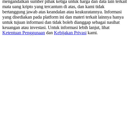
mengandalkan sumber pihak ketiga untuk harga dan data lain terkait
USDT New User Exclusive 10% APR
mata uang kripto yang tercantum di atas, dan kami tidak
USDT Flexible Staking | Daily Rewards
bertanggung jawab atas keandalan atau keakuratannya. Informasi
yang disediakan pada platform ini dan materi terkait lainnya hanya
untuk tujuan informasi dan tidak boleh dianggap sebagai nasihat
keuangan atau investasi. Untuk informasi lebih lanjut, lihat
Ketentuan Penggunaan
dan
Kebijakan Privasi
kami.
BTC New User Exclusive: 6.5% APR
BTC Flexible Staking | Daily Rewards
Lebih Banyak Acara
Menangkan Hadiah dan Hadiah Eksklusif
Pusat Hadiah