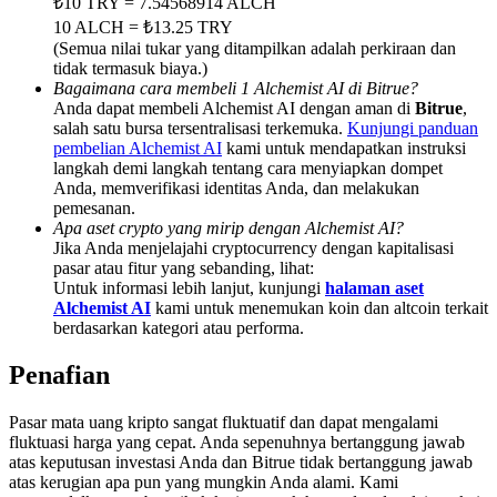
₺10 TRY = 7.54568914 ALCH
Deposit & Trade BTC to Share 25000 USDT prize pool!
10 ALCH = ₺13.25 TRY
(Semua nilai tukar yang ditampilkan adalah perkiraan dan
tidak termasuk biaya.)
Bagaimana cara membeli 1 Alchemist AI di Bitrue?
Deposit CASHCAT & Win
Anda dapat membeli Alchemist AI dengan aman di
Bitrue
,
salah satu bursa tersentralisasi terkemuka.
Kunjungi panduan
Share 500000 CASHCAT prize pool
pembelian Alchemist AI
kami untuk mendapatkan instruksi
langkah demi langkah tentang cara menyiapkan dompet
Anda, memverifikasi identitas Anda, dan melakukan
pemesanan.
Apa aset crypto yang mirip dengan Alchemist AI?
Exclusive for BitMart Users
Jika Anda menjelajahi cryptocurrency dengan kapitalisasi
pasar atau fitur yang sebanding, lihat:
Register & Trade to Win 500,000 USDT
Untuk informasi lebih lanjut, kunjungi
halaman aset
Alchemist AI
kami untuk menemukan koin dan altcoin terkait
berdasarkan kategori atau performa.
Penafian
Precious Metals Trading Carnival
Trade Gold & Silver · 33,333 USDT Bonus
Pasar mata uang kripto sangat fluktuatif dan dapat mengalami
fluktuasi harga yang cepat. Anda sepenuhnya bertanggung jawab
atas keputusan investasi Anda dan Bitrue tidak bertanggung jawab
atas kerugian apa pun yang mungkin Anda alami. Kami