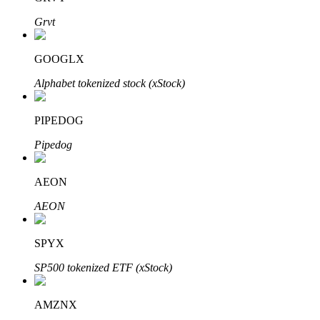
Grvt
GOOGLX
Alphabet tokenized stock (xStock)
Mitra Bitrue
PIPEDOG
Pipedog
AEON
AEON
Afiliasi Bitrue
SPYX
Hingga 65% Komisi!
SP500 tokenized ETF (xStock)
AMZNX