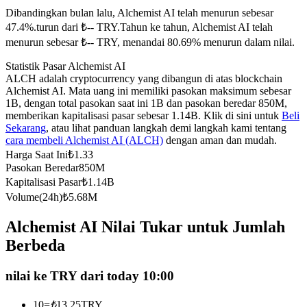
Dibandingkan bulan lalu, Alchemist AI telah menurun sebesar
Kontrak berjangka menggunakan USDC sebagai jaminannya
47.4%.turun dari ₺-- TRY.
Tahun ke tahun, Alchemist AI telah
menurun sebesar ₺-- TRY, menandai 80.69% menurun dalam nilai.
Statistik Pasar Alchemist AI
ALCH adalah cryptocurrency yang dibangun di atas blockchain
Alchemist AI. Mata uang ini memiliki pasokan maksimum sebesar
1B, dengan total pasokan saat ini 1B dan pasokan beredar 850M,
memberikan kapitalisasi pasar sebesar 1.14B. Klik di sini untuk
Beli
Sekarang
, atau lihat panduan langkah demi langkah kami tentang
cara membeli Alchemist AI (ALCH)
dengan aman dan mudah.
Copy Trading
Harga Saat Ini
₺
1.33
Pasokan Beredar
850M
Bergabunglah dengan pedagang top
Kapitalisasi Pasar
₺
1.14B
Volume(24h)
₺
5.68M
Alchemist AI Nilai Tukar untuk Jumlah
Berbeda
nilai ke TRY dari today 10:00
10
=
₺
13.25
TRY