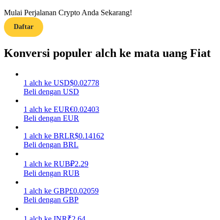
Mulai Perjalanan Crypto Anda Sekarang!
Menghasilkan
Daftar
Konversi populer alch ke mata uang Fiat
1
alch
ke
USD
$
0.02778
Beli dengan USD
1
alch
ke
EUR
€
0.02403
Beli dengan EUR
Babi Kekuatan
1
alch
ke
BRL
R$
0.14162
Dapatkan imbalan kompetitif setiap hari
Beli dengan BRL
1
alch
ke
RUB
₽
2.29
Beli dengan RUB
1
alch
ke
GBP
£
0.02059
Beli dengan GBP
1
alch
ke
INR
₹
2.64