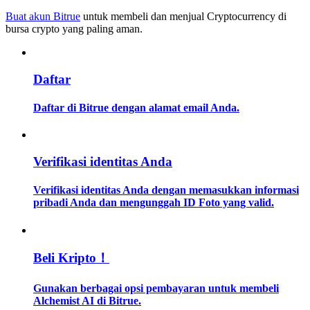
Buat akun Bitrue
untuk membeli dan menjual Cryptocurrency di
bursa crypto yang paling aman.
Memandu
Panduan Pemula Berjangka
Daftar
Daftar di Bitrue dengan alamat email Anda.
Verifikasi identitas Anda
Verifikasi identitas Anda dengan memasukkan informasi
Strategi perdagangan
pribadi Anda dan mengunggah ID Foto yang valid.
Pelajari cara untuk tetap menghasilkan keuntungan
Beli Kripto！
Gunakan berbagai opsi pembayaran untuk membeli
Alchemist AI di Bitrue.