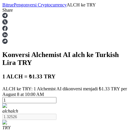
Bitrue
Pengonversi Cryptocurrency
ALCH
ke
TRY
Share
Berjangka
Konversi Alchemist AI
alch
ke Turkish
Lira
TRY
1 ALCH = ₺1.33 TRY
USDT Berjangka
ALCH ke TRY: 1 Alchemist AI dikonversi menjadi ₺1.33 TRY per
August 8 at 10:00 AM
Kontrak berjangka menggunakan USDT sebagai jaminannya
alch
alch
TRY