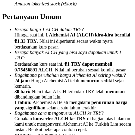
Amazon tokenized stock (xStock)
Pertanyaan Umum
Berapa harga 1 ALCH dalam TRY?
Referensi
Hingga saat ini,
1 Alchemist AI (ALCH) kira-kira bernilai
₺1.33 TRY
. Nilai ini diperbarui secara waktu nyata
Undang teman untuk mendapatkan imbalan tunai
berdasarkan kurs pasar.
Berapa banyak ALCH yang bisa saya dapatkan untuk 1
BTC Welcome Rewards
TRY?
Berdasarkan kurs saat ini,
₺1 TRY dapat membeli
0.75456891 ALCH
. Nilai ini berubah sesuai kondisi pasar.
Bagaimana perubahan harga Alchemist AI seiring waktu?
24 jam:
Harga Alchemist AI telah
menurun sedikit
sejak
kemarin.
30 hari:
Nilai tukar ALCH terhadap TRY telah
menurun
dibandingkan bulan lalu.
1 tahun:
Alchemist AI telah mengalami
penurunan harga
yang signifikan
selama satu tahun terakhir.
Bagaimana cara mengonversi ALCH ke TRY?
Gunakan
konverter ALCH ke TRY
di bagian atas halaman
kami untuk mengonversi Alchemist AI ke Turkish Lira secara
BTC Welcome Rewards
instan. Berikut beberapa contoh cepat: