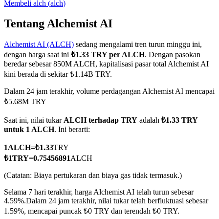
Membeli
alch
(
alch
)
Tentang Alchemist AI
Alchemist AI (ALCH)
sedang mengalami tren turun minggu ini,
COIN-M Berjangka
dengan harga saat ini
₺1.33 TRY per ALCH
. Dengan pasokan
Mata Uang Kripto Berjangka
beredar sebesar 850M ALCH, kapitalisasi pasar total Alchemist AI
kini berada di sekitar ₺1.14B TRY.
Dalam 24 jam terakhir, volume perdagangan Alchemist AI mencapai
TradFi
₺5.68M TRY
Derivatif saham, forex, logam mulia, dan komoditas
Saat ini, nilai tukar
ALCH terhadap TRY
adalah
₺1.33 TRY
untuk 1 ALCH
. Ini berarti:
1
ALCH
=
₺
1.33
TRY
₺
1
TRY
=
0.75456891
ALCH
(Catatan: Biaya pertukaran dan biaya gas tidak termasuk.)
Selama 7 hari terakhir, harga Alchemist AI telah turun sebesar
4.59%.
Dalam 24 jam terakhir, nilai tukar telah berfluktuasi sebesar
1.59%, mencapai puncak ₺0 TRY dan terendah ₺0 TRY.
USDC Berjangka