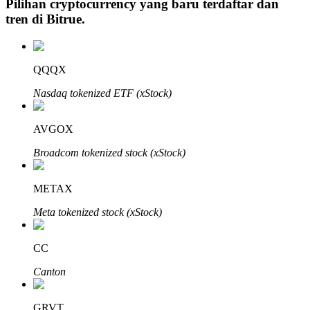
Pilihan cryptocurrency yang baru terdaftar dan
tren di
Bitrue
.
Investasi Otomatis
QQQX
Raih keuntungan jangka panjang dan kepentingan fleksibel
Nasdaq tokenized ETF (xStock)
AVGOX
Broadcom tokenized stock (xStock)
METAX
Meta tokenized stock (xStock)
Pelajari Staking
CC
Pelajari tentang mendapatkan penghasilan pasif
Canton
Bitrue
AI
GRVT