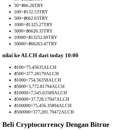
Menjadi Pedagang Salinan
50
=
₺
66.26
TRY
100
=
₺
132.53
TRY
Nikmati pembagian keuntungan dan komisi copy trading
500
=
₺
662.63
TRY
1000
=
₺
1325.27
TRY
5000
=
₺
6626.35
TRY
10000
=
₺
13252.69
TRY
50000
=
₺
66263.47
TRY
nilai ke ALCH dari today 10:00
₺
100
=
75.45635
ALCH
Informasi
₺
500
=
377.28179
ALCH
₺
1000
=
754.56358
ALCH
Analisis data besar termasuk info perdagangan, dll.
₺
5000
=
3,772.81794
ALCH
₺
10000
=
7,545.63589
ALCH
₺
50000
=
37,728.17947
ALCH
₺
100000
=
75,456.35894
ALCH
₺
500000
=
377,281.79472
ALCH
Beli Cryptocurrency Dengan Bitrue