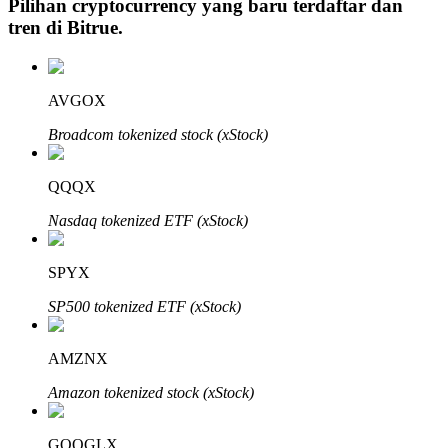
Pilihan cryptocurrency yang baru terdaftar dan
tren di
Bitrue
.
Investasi Otomatis
AVGOX
Raih keuntungan jangka panjang dan kepentingan fleksibel
Broadcom tokenized stock (xStock)
QQQX
Nasdaq tokenized ETF (xStock)
SPYX
SP500 tokenized ETF (xStock)
Pelajari Staking
AMZNX
Pelajari tentang mendapatkan penghasilan pasif
Amazon tokenized stock (xStock)
Bitrue
AI
GOOGLX