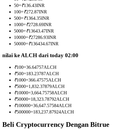
Menjadi Pedagang Salinan
50
=
₹
136.43
INR
100
=
₹
272.87
INR
Nikmati pembagian keuntungan dan komisi copy trading
500
=
₹
1364.35
INR
1000
=
₹
2728.69
INR
5000
=
₹
13643.47
INR
10000
=
₹
27286.93
INR
50000
=
₹
136434.67
INR
nilai ke ALCH dari today 02:00
₹
100
=
36.64757
ALCH
Informasi
₹
500
=
183.23787
ALCH
₹
1000
=
366.47575
ALCH
Analisis data besar termasuk info perdagangan, dll.
₹
5000
=
1,832.37879
ALCH
₹
10000
=
3,664.75758
ALCH
₹
50000
=
18,323.78792
ALCH
₹
100000
=
36,647.57584
ALCH
₹
500000
=
183,237.87924
ALCH
Beli Cryptocurrency Dengan Bitrue