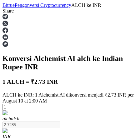
Bitrue
Pengonversi Cryptocurrency
ALCH
ke
INR
Share
Berjangka
Konversi Alchemist AI
alch
ke Indian
Rupee
INR
1 ALCH = ₹2.73 INR
USDT Berjangka
ALCH ke INR: 1 Alchemist AI dikonversi menjadi ₹2.73 INR per
August 10 at 2:00 AM
Kontrak berjangka menggunakan USDT sebagai jaminannya
alch
alch
INR