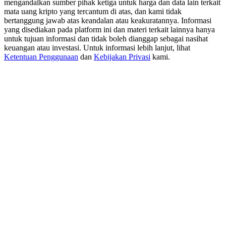
mengandalkan sumber pihak ketiga untuk harga dan data lain terkait
USDT New User Exclusive 10% APR
mata uang kripto yang tercantum di atas, dan kami tidak
USDT Flexible Staking | Daily Rewards
bertanggung jawab atas keandalan atau keakuratannya. Informasi
yang disediakan pada platform ini dan materi terkait lainnya hanya
untuk tujuan informasi dan tidak boleh dianggap sebagai nasihat
keuangan atau investasi. Untuk informasi lebih lanjut, lihat
Ketentuan Penggunaan
dan
Kebijakan Privasi
kami.
BTC New User Exclusive: 6.5% APR
BTC Flexible Staking | Daily Rewards
Lebih Banyak Acara
Menangkan Hadiah dan Hadiah Eksklusif
Pusat Hadiah