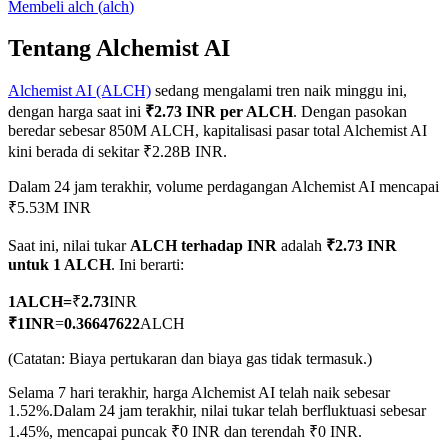
Membeli
alch
(
alch
)
Tentang Alchemist AI
Alchemist AI (ALCH)
sedang mengalami tren naik minggu ini,
COIN-M Berjangka
dengan harga saat ini
₹2.73 INR per ALCH
. Dengan pasokan
Mata Uang Kripto Berjangka
beredar sebesar 850M ALCH, kapitalisasi pasar total Alchemist AI
kini berada di sekitar ₹2.28B INR.
Dalam 24 jam terakhir, volume perdagangan Alchemist AI mencapai
TradFi
₹5.53M INR
Derivatif saham, forex, logam mulia, dan komoditas
Saat ini, nilai tukar
ALCH terhadap INR
adalah
₹2.73 INR
untuk 1 ALCH
. Ini berarti:
1
ALCH
=
₹
2.73
INR
₹
1
INR
=
0.36647622
ALCH
(Catatan: Biaya pertukaran dan biaya gas tidak termasuk.)
Selama 7 hari terakhir, harga Alchemist AI telah naik sebesar
1.52%.
Dalam 24 jam terakhir, nilai tukar telah berfluktuasi sebesar
1.45%, mencapai puncak ₹0 INR dan terendah ₹0 INR.
USDC Berjangka