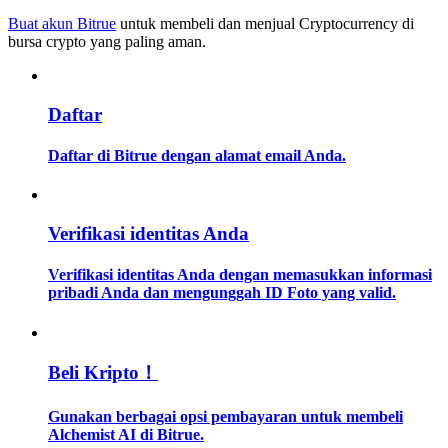
Buat akun Bitrue
untuk membeli dan menjual Cryptocurrency di
bursa crypto yang paling aman.
Memandu
Panduan Pemula Berjangka
Daftar
Daftar di Bitrue dengan alamat email Anda.
Verifikasi identitas Anda
Verifikasi identitas Anda dengan memasukkan informasi
Strategi perdagangan
pribadi Anda dan mengunggah ID Foto yang valid.
Pelajari cara untuk tetap menghasilkan keuntungan
Beli Kripto！
Gunakan berbagai opsi pembayaran untuk membeli
Alchemist AI di Bitrue.