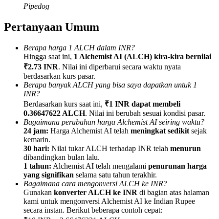
Pipedog
Pertanyaan Umum
Berapa harga 1 ALCH dalam INR?
Referensi
Hingga saat ini,
1 Alchemist AI (ALCH) kira-kira bernilai
₹2.73 INR
. Nilai ini diperbarui secara waktu nyata
Undang teman untuk mendapatkan imbalan tunai
berdasarkan kurs pasar.
Berapa banyak ALCH yang bisa saya dapatkan untuk 1
BTC Welcome Rewards
INR?
Berdasarkan kurs saat ini,
₹1 INR dapat membeli
0.36647622 ALCH
. Nilai ini berubah sesuai kondisi pasar.
Bagaimana perubahan harga Alchemist AI seiring waktu?
24 jam:
Harga Alchemist AI telah
meningkat sedikit
sejak
kemarin.
30 hari:
Nilai tukar ALCH terhadap INR telah
menurun
dibandingkan bulan lalu.
1 tahun:
Alchemist AI telah mengalami
penurunan harga
yang signifikan
selama satu tahun terakhir.
Bagaimana cara mengonversi ALCH ke INR?
Gunakan
konverter ALCH ke INR
di bagian atas halaman
kami untuk mengonversi Alchemist AI ke Indian Rupee
BTC Welcome Rewards
secara instan. Berikut beberapa contoh cepat: