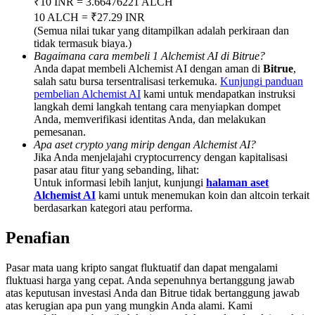
₹10 INR = 3.66476221 ALCH
Deposit & Trade BTC to Share 25000 USDT prize pool!
10 ALCH = ₹27.29 INR
(Semua nilai tukar yang ditampilkan adalah perkiraan dan
tidak termasuk biaya.)
Bagaimana cara membeli 1 Alchemist AI di Bitrue?
Deposit CASHCAT & Win
Anda dapat membeli Alchemist AI dengan aman di
Bitrue
,
salah satu bursa tersentralisasi terkemuka.
Kunjungi panduan
Share 500000 CASHCAT prize pool
pembelian Alchemist AI
kami untuk mendapatkan instruksi
langkah demi langkah tentang cara menyiapkan dompet
Anda, memverifikasi identitas Anda, dan melakukan
pemesanan.
Apa aset crypto yang mirip dengan Alchemist AI?
Exclusive for BitMart Users
Jika Anda menjelajahi cryptocurrency dengan kapitalisasi
pasar atau fitur yang sebanding, lihat:
Register & Trade to Win 500,000 USDT
Untuk informasi lebih lanjut, kunjungi
halaman aset
Alchemist AI
kami untuk menemukan koin dan altcoin terkait
berdasarkan kategori atau performa.
Penafian
Precious Metals Trading Carnival
Trade Gold & Silver · 33,333 USDT Bonus
Pasar mata uang kripto sangat fluktuatif dan dapat mengalami
fluktuasi harga yang cepat. Anda sepenuhnya bertanggung jawab
atas keputusan investasi Anda dan Bitrue tidak bertanggung jawab
atas kerugian apa pun yang mungkin Anda alami. Kami