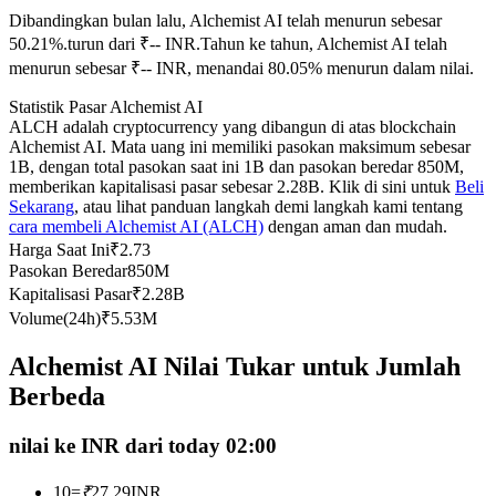
Dibandingkan bulan lalu, Alchemist AI telah menurun sebesar
Kontrak berjangka menggunakan USDC sebagai jaminannya
50.21%.turun dari ₹-- INR.
Tahun ke tahun, Alchemist AI telah
menurun sebesar ₹-- INR, menandai 80.05% menurun dalam nilai.
Statistik Pasar Alchemist AI
ALCH adalah cryptocurrency yang dibangun di atas blockchain
Alchemist AI. Mata uang ini memiliki pasokan maksimum sebesar
1B, dengan total pasokan saat ini 1B dan pasokan beredar 850M,
memberikan kapitalisasi pasar sebesar 2.28B. Klik di sini untuk
Beli
Sekarang
, atau lihat panduan langkah demi langkah kami tentang
cara membeli Alchemist AI (ALCH)
dengan aman dan mudah.
Copy Trading
Harga Saat Ini
₹
2.73
Pasokan Beredar
850M
Bergabunglah dengan pedagang top
Kapitalisasi Pasar
₹
2.28B
Volume(24h)
₹
5.53M
Alchemist AI Nilai Tukar untuk Jumlah
Berbeda
nilai ke INR dari today 02:00
10
=
₹
27.29
INR