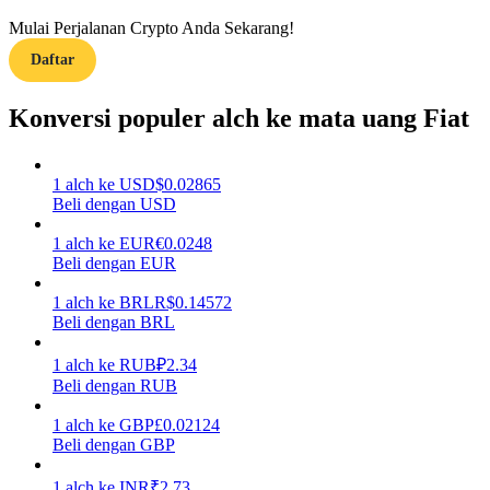
Mulai Perjalanan Crypto Anda Sekarang!
Menghasilkan
Daftar
Konversi populer alch ke mata uang Fiat
1
alch
ke
USD
$
0.02865
Beli dengan USD
1
alch
ke
EUR
€
0.0248
Beli dengan EUR
Babi Kekuatan
1
alch
ke
BRL
R$
0.14572
Dapatkan imbalan kompetitif setiap hari
Beli dengan BRL
1
alch
ke
RUB
₽
2.34
Beli dengan RUB
1
alch
ke
GBP
£
0.02124
Beli dengan GBP
1
alch
ke
INR
₹
2.73