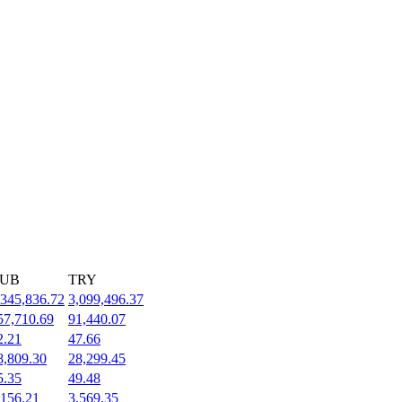
UB
TRY
,345,836.72
3,099,496.37
57,710.69
91,440.07
2.21
47.66
8,809.30
28,299.45
5.35
49.48
,156.21
3,569.35