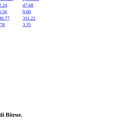
2.24
47.68
6.56
9.60
36.77
311.22
.78
3.35
 di
Bitrue
.