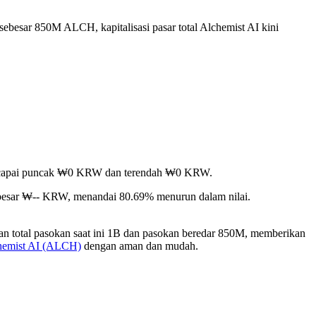
sebesar 850M ALCH, kapitalisasi pasar total Alchemist AI kini
, mencapai puncak ₩0 KRW dan terendah ₩0 KRW.
ebesar ₩-- KRW, menandai 80.69% menurun dalam nilai.
n total pasokan saat ini 1B dan pasokan beredar 850M, memberikan
hemist AI (ALCH)
dengan aman dan mudah.