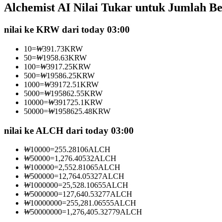
Alchemist AI Nilai Tukar untuk Jumlah B
Kontrak berjangka menggunakan USDC sebagai jaminannya
nilai ke KRW dari today 03:00
10
=
₩
391.73
KRW
50
=
₩
1958.63
KRW
100
=
₩
3917.25
KRW
500
=
₩
19586.25
KRW
1000
=
₩
39172.51
KRW
5000
=
₩
195862.55
KRW
10000
=
₩
391725.1
KRW
50000
=
₩
1958625.48
KRW
Copy Trading
Bergabunglah dengan pedagang top
nilai ke ALCH dari today 03:00
₩
10000
=
255.28106
ALCH
₩
50000
=
1,276.40532
ALCH
₩
100000
=
2,552.81065
ALCH
₩
500000
=
12,764.05327
ALCH
₩
1000000
=
25,528.10655
ALCH
₩
5000000
=
127,640.53277
ALCH
₩
10000000
=
255,281.06555
ALCH
₩
50000000
=
1,276,405.32779
ALCH