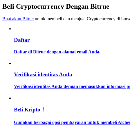
Menjadi Pedagang Salinan
Beli Cryptocurrency Dengan Bitrue
Nikmati pembagian keuntungan dan komisi copy trading
Buat akun Bitrue
untuk membeli dan menjual Cryptocurrency di bursa
Daftar
Daftar di Bitrue dengan alamat email Anda.
Informasi
Verifikasi identitas Anda
Analisis data besar termasuk info perdagangan, dll.
Verifikasi identitas Anda dengan memasukkan informasi 
Beli Kripto！
Gunakan berbagai opsi pembayaran untuk membeli Alchemi