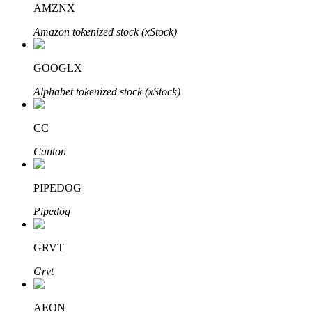
AMZNX
Amazon tokenized stock (xStock)
Penguncian BTR
Investasi eksklusif untuk pemegang BTR
GOOGLX
Alphabet tokenized stock (xStock)
CC
Canton
PIPEDOG
Pinjaman
Pipedog
Layanan pinjaman yang didukung Crypto
GRVT
Grvt
AEON