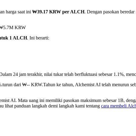
an harga saat ini
₩39.17 KRW per ALCH
. Dengan pasokan beredar 
ai ₩5.7M KRW
ntuk 1 ALCH
. Ini berarti:
Dalam 24 jam terakhir, nilai tukar telah berfluktuasi sebesar 1.1%
%.turun dari ₩-- KRW.
Tahun ke tahun, Alchemist AI telah menurun s
emist AI. Mata uang ini memiliki pasokan maksimum sebesar 1B, denga
tau lihat panduan langkah demi langkah kami tentang
cara membeli Alc