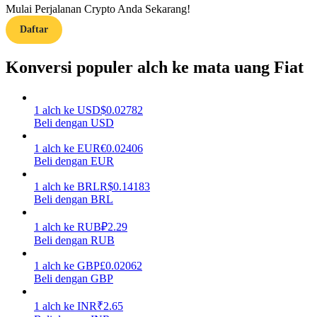
Mulai Perjalanan Crypto Anda Sekarang!
Daftar
Memandu
Panduan Pemula Berjangka
Konversi populer alch ke mata uang Fiat
1
alch
ke
USD
$
0.02782
Beli dengan USD
1
alch
ke
EUR
€
0.02406
Beli dengan EUR
1
alch
ke
BRL
R$
0.14183
Beli dengan BRL
Strategi perdagangan
Pelajari cara untuk tetap menghasilkan keuntungan
1
alch
ke
RUB
₽
2.29
Beli dengan RUB
1
alch
ke
GBP
£
0.02062
Beli dengan GBP
1
alch
ke
INR
₹
2.65