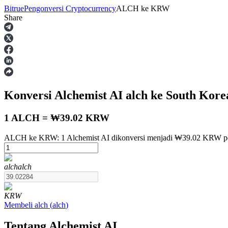
Bitrue
Pengonversi Cryptocurrency
ALCH
ke
KRW
Share
Berjangka
Konversi Alchemist AI
alch
ke South Kor
1 ALCH = ₩39.02 KRW
ALCH ke KRW: 1 Alchemist AI dikonversi menjadi ₩39.02 KRW pe
USDT Berjangka
alch
alch
Kontrak berjangka menggunakan USDT sebagai jaminannya
KRW
Membeli
alch
(
alch
)
Tentang Alchemist AI