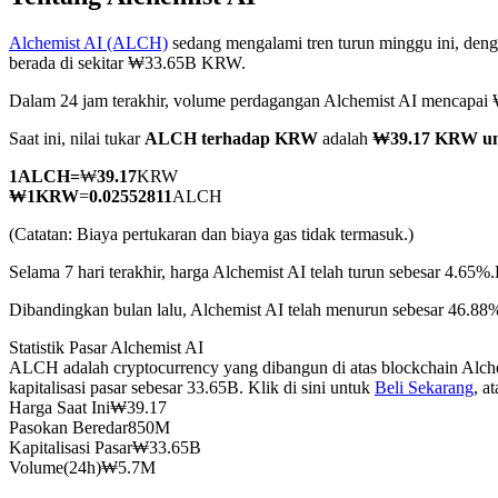
Alchemist AI (ALCH)
sedang mengalami tren turun minggu ini, deng
berada di sekitar ₩33.65B KRW.
Dalam 24 jam terakhir, volume perdagangan Alchemist AI mencap
COIN-M Berjangka
Saat ini, nilai tukar
ALCH terhadap KRW
adalah
₩39.17 KRW u
Mata Uang Kripto Berjangka
1
ALCH
=
₩
39.17
KRW
₩
1
KRW
=
0.02552811
ALCH
TradFi
(Catatan: Biaya pertukaran dan biaya gas tidak termasuk.)
Derivatif saham, forex, logam mulia, dan komoditas
Selama 7 hari terakhir, harga Alchemist AI telah turun sebesar 4.65%.
Dibandingkan bulan lalu, Alchemist AI telah menurun sebesar 46.88
Statistik Pasar Alchemist AI
ALCH adalah cryptocurrency yang dibangun di atas blockchain Alch
kapitalisasi pasar sebesar 33.65B. Klik di sini untuk
Beli Sekarang
, a
Harga Saat Ini
₩
39.17
Pasokan Beredar
850M
Kapitalisasi Pasar
₩
33.65B
Volume(24h)
₩
5.7M
USDC Berjangka