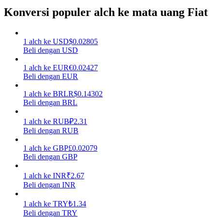
Konversi populer alch ke mata uang Fiat
Menghasilkan
1
alch
ke
USD
$
0.02805
Beli dengan USD
1
alch
ke
EUR
€
0.02427
Beli dengan EUR
1
alch
ke
BRL
R$
0.14302
Beli dengan BRL
Babi Kekuatan
1
alch
ke
RUB
₽
2.31
Beli dengan RUB
Dapatkan imbalan kompetitif setiap hari
1
alch
ke
GBP
£
0.02079
Beli dengan GBP
1
alch
ke
INR
₹
2.67
Beli dengan INR
1
alch
ke
TRY
₺
1.34
Beli dengan TRY