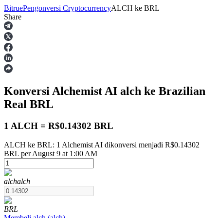
Bitrue
Pengonversi Cryptocurrency
ALCH
ke
BRL
Share
Berjangka
Konversi Alchemist AI
alch
ke Brazilian
Real
BRL
1 ALCH = R$0.14302 BRL
ALCH ke BRL: 1 Alchemist AI dikonversi menjadi R$0.14302
USDT Berjangka
BRL per August 9 at 1:00 AM
Kontrak berjangka menggunakan USDT sebagai jaminannya
alch
alch
BRL
Membeli
alch
(
alch
)