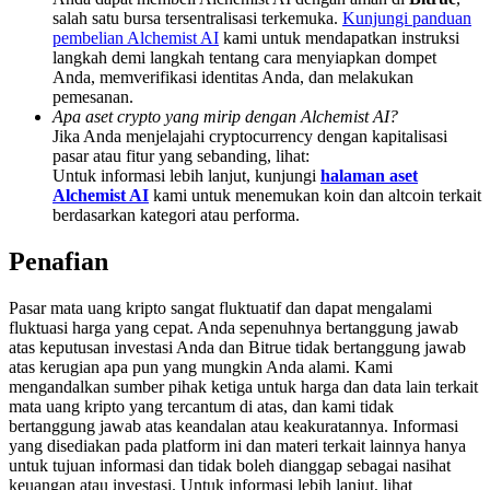
Deposit & Trade BTC to Share 25000 USDT prize pool!
salah satu bursa tersentralisasi terkemuka.
Kunjungi panduan
pembelian Alchemist AI
kami untuk mendapatkan instruksi
langkah demi langkah tentang cara menyiapkan dompet
Anda, memverifikasi identitas Anda, dan melakukan
pemesanan.
Deposit CASHCAT & Win
Apa aset crypto yang mirip dengan Alchemist AI?
Jika Anda menjelajahi cryptocurrency dengan kapitalisasi
Share 500000 CASHCAT prize pool
pasar atau fitur yang sebanding, lihat:
Untuk informasi lebih lanjut, kunjungi
halaman aset
Alchemist AI
kami untuk menemukan koin dan altcoin terkait
berdasarkan kategori atau performa.
Exclusive for BitMart Users
Penafian
Register & Trade to Win 500,000 USDT
Pasar mata uang kripto sangat fluktuatif dan dapat mengalami
fluktuasi harga yang cepat. Anda sepenuhnya bertanggung jawab
atas keputusan investasi Anda dan Bitrue tidak bertanggung jawab
Precious Metals Trading Carnival
atas kerugian apa pun yang mungkin Anda alami. Kami
mengandalkan sumber pihak ketiga untuk harga dan data lain terkait
Trade Gold & Silver · 33,333 USDT Bonus
mata uang kripto yang tercantum di atas, dan kami tidak
bertanggung jawab atas keandalan atau keakuratannya. Informasi
yang disediakan pada platform ini dan materi terkait lainnya hanya
untuk tujuan informasi dan tidak boleh dianggap sebagai nasihat
keuangan atau investasi. Untuk informasi lebih lanjut, lihat