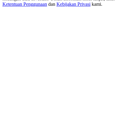
USDT New User Exclusive 10% APR
Ketentuan Penggunaan
dan
Kebijakan Privasi
kami.
USDT Flexible Staking | Daily Rewards
BTC New User Exclusive: 6.5% APR
BTC Flexible Staking | Daily Rewards
Lebih Banyak Acara
Menangkan Hadiah dan Hadiah Eksklusif
Pusat Hadiah