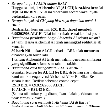
Berapa harga 1 ALCH dalam BRL?
Hingga saat ini,
1 Alchemist AI (ALCH) kira-kira bernilai
R$0.14302 BRL
. Nilai ini diperbarui secara waktu nyata
berdasarkan kurs pasar.
Berapa banyak ALCH yang bisa saya dapatkan untuk 1
BRL?
Referensi
Berdasarkan kurs saat ini,
R$1 BRL dapat membeli
6.99202908 ALCH
. Nilai ini berubah sesuai kondisi pasar.
Undang teman untuk mendapatkan imbalan tunai
Bagaimana perubahan harga Alchemist AI seiring waktu?
24 jam:
Harga Alchemist AI telah
meningkat sedikit
sejak
BTC Welcome Rewards
kemarin.
30 hari:
Nilai tukar ALCH terhadap BRL telah
menurun
dibandingkan bulan lalu.
1 tahun:
Alchemist AI telah mengalami
penurunan harga
yang signifikan
selama satu tahun terakhir.
Bagaimana cara mengonversi ALCH ke BRL?
Gunakan
konverter ALCH ke BRL
di bagian atas halaman
kami untuk mengonversi Alchemist AI ke Brazilian Real
secara instan. Berikut beberapa contoh cepat:
R$10 BRL = 69.92029086 ALCH
10 ALCH = R$1.43 BRL
(Semua nilai tukar yang ditampilkan adalah perkiraan dan
tidak termasuk biaya.)
BTC Welcome Rewards
Bagaimana cara membeli 1 Alchemist AI di Bitrue?
Anda dapat membeli Alchemist AI dengan aman di
Bitrue
,