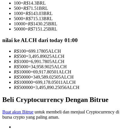
100
=
R$
14.3
BRL
Menjadi Pedagang Salinan
500
=
R$
71.51
BRL
1000
=
R$
143.03
BRL
Nikmati pembagian keuntungan dan komisi copy trading
5000
=
R$
715.13
BRL
10000
=
R$
1430.25
BRL
50000
=
R$
7151.25
BRL
nilai ke ALCH dari today 01:00
R$
100
=
699.17805
ALCH
R$
500
=
3,495.89025
ALCH
R$
1000
=
6,991.7805
ALCH
R$
5000
=
34,958.9025
ALCH
R$
10000
=
69,917.80501
ALCH
Informasi
R$
50000
=
349,589.02505
ALCH
R$
100000
=
699,178.05011
ALCH
Analisis data besar termasuk info perdagangan, dll.
R$
500000
=
3,495,890.25056
ALCH
Beli Cryptocurrency Dengan Bitrue
Buat akun Bitrue
untuk membeli dan menjual Cryptocurrency di
bursa crypto yang paling aman.