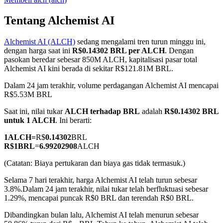
Tentang Alchemist AI
Alchemist AI (ALCH)
sedang mengalami tren turun minggu ini,
COIN-M Berjangka
dengan harga saat ini
R$0.14302 BRL per ALCH
. Dengan
pasokan beredar sebesar 850M ALCH, kapitalisasi pasar total
Mata Uang Kripto Berjangka
Alchemist AI kini berada di sekitar R$121.81M BRL.
Dalam 24 jam terakhir, volume perdagangan Alchemist AI mencapai
R$5.53M BRL
TradFi
Saat ini, nilai tukar
ALCH terhadap BRL
adalah
R$0.14302 BRL
Derivatif saham, forex, logam mulia, dan komoditas
untuk 1 ALCH
. Ini berarti:
1
ALCH
=
R$
0.14302
BRL
R$
1
BRL
=
6.99202908
ALCH
(Catatan: Biaya pertukaran dan biaya gas tidak termasuk.)
Selama 7 hari terakhir, harga Alchemist AI telah turun sebesar
3.8%.
Dalam 24 jam terakhir, nilai tukar telah berfluktuasi sebesar
1.29%, mencapai puncak R$0 BRL dan terendah R$0 BRL.
Dibandingkan bulan lalu, Alchemist AI telah menurun sebesar
USDC Berjangka