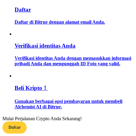
Daftar
Memandu
Daftar di Bitrue dengan alamat email Anda.
Panduan Pemula Berjangka
Verifikasi identitas Anda
Verifikasi identitas Anda dengan memasukkan informasi
pribadi Anda dan mengunggah ID Foto yang valid.
Strategi perdagangan
Beli Kripto！
Pelajari cara untuk tetap menghasilkan keuntungan
Gunakan berbagai opsi pembayaran untuk membeli
Alchemist AI di Bitrue.
Mulai Perjalanan Crypto Anda Sekarang!
Daftar