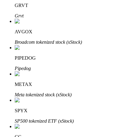
GRVT
Grvt
Investasi Otomatis
AVGOX
Raih keuntungan jangka panjang dan kepentingan fleksibel
Broadcom tokenized stock (xStock)
PIPEDOG
Pipedog
METAX
Meta tokenized stock (xStock)
Pelajari Staking
SPYX
Pelajari tentang mendapatkan penghasilan pasif
SP500 tokenized ETF (xStock)
Bitrue
AI
CC