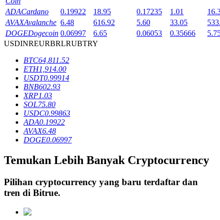
Coin
ADA
Cardano
0.19922
18.95
0.17235
1.01
16.
AVAX
Avalanche
6.48
616.92
5.60
33.05
533
Penguncian BTR
DOGE
Dogecoin
0.06997
6.65
0.06053
0.35666
5.7
USD
INR
EUR
BRL
RUB
TRY
Investasi eksklusif untuk pemegang BTR
BTC
64,811.52
ETH
1,914.00
USDT
0.99914
BNB
602.93
XRP
1.03
SOL
75.80
USDC
0.99863
ADA
0.19922
AVAX
6.48
DOGE
0.06997
Pinjaman
Temukan Lebih Banyak Cryptocurrency
Layanan pinjaman yang didukung Crypto
Pilihan cryptocurrency yang baru terdaftar dan
tren di
Bitrue
.