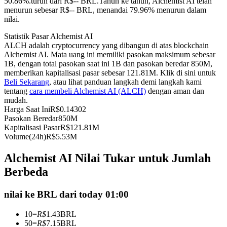
50.86%.turun dari R$-- BRL.
Tahun ke tahun, Alchemist AI telah
menurun sebesar R$-- BRL, menandai 79.96% menurun dalam
Kontrak berjangka menggunakan USDC sebagai jaminannya
nilai.
Statistik Pasar Alchemist AI
ALCH adalah cryptocurrency yang dibangun di atas blockchain
Alchemist AI. Mata uang ini memiliki pasokan maksimum sebesar
1B, dengan total pasokan saat ini 1B dan pasokan beredar 850M,
memberikan kapitalisasi pasar sebesar 121.81M. Klik di sini untuk
Beli Sekarang
, atau lihat panduan langkah demi langkah kami
tentang
cara membeli Alchemist AI (ALCH)
dengan aman dan
mudah.
Harga Saat Ini
R$
0.14302
Copy Trading
Pasokan Beredar
850M
Kapitalisasi Pasar
R$
121.81M
Bergabunglah dengan pedagang top
Volume(24h)
R$
5.53M
Alchemist AI Nilai Tukar untuk Jumlah
Berbeda
nilai ke BRL dari today 01:00
10
=
R$
1.43
BRL
50
=
R$
7.15
BRL