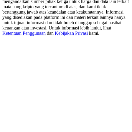
mengandalkan sumber pihak ketiga untuk harga dan data lain terkait
New Listing Futures Fest
mata uang kripto yang tercantum di atas, dan kami tidak
Trade New Futures, Win 200,000 USDT
bertanggung jawab atas keandalan atau keakuratannya. Informasi
yang disediakan pada platform ini dan materi terkait lainnya hanya
untuk tujuan informasi dan tidak boleh dianggap sebagai nasihat
keuangan atau investasi. Untuk informasi lebih lanjut, lihat
Ketentuan Penggunaan
dan
Kebijakan Privasi
kami.
Crypto World Cup 2026: Grand Finale
77,777+3k Rewards
Lebih Banyak Acara
Menangkan Hadiah dan Hadiah Eksklusif
Pusat Hadiah