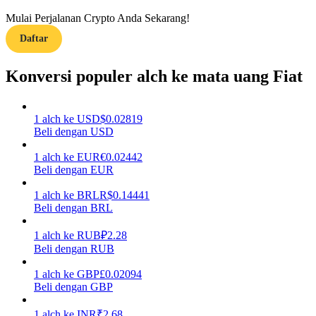
Mulai Perjalanan Crypto Anda Sekarang!
Menghasilkan
Daftar
Konversi populer alch ke mata uang Fiat
1
alch
ke
USD
$
0.02819
Beli dengan USD
1
alch
ke
EUR
€
0.02442
Beli dengan EUR
Babi Kekuatan
1
alch
ke
BRL
R$
0.14441
Dapatkan imbalan kompetitif setiap hari
Beli dengan BRL
1
alch
ke
RUB
₽
2.28
Beli dengan RUB
1
alch
ke
GBP
£
0.02094
Beli dengan GBP
1
alch
ke
INR
₹
2.68