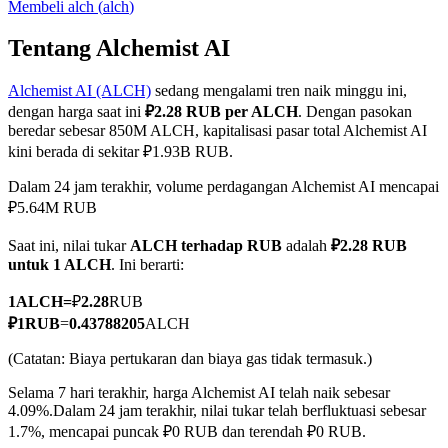
Membeli
alch
(
alch
)
Tentang Alchemist AI
Alchemist AI (ALCH)
sedang mengalami tren naik minggu ini,
COIN-M Berjangka
dengan harga saat ini
₽2.28 RUB per ALCH
. Dengan pasokan
Mata Uang Kripto Berjangka
beredar sebesar 850M ALCH, kapitalisasi pasar total Alchemist AI
kini berada di sekitar ₽1.93B RUB.
Dalam 24 jam terakhir, volume perdagangan Alchemist AI mencapai
TradFi
₽5.64M RUB
Derivatif saham, forex, logam mulia, dan komoditas
Saat ini, nilai tukar
ALCH terhadap RUB
adalah
₽2.28 RUB
untuk 1 ALCH
. Ini berarti:
1
ALCH
=
₽
2.28
RUB
₽
1
RUB
=
0.43788205
ALCH
(Catatan: Biaya pertukaran dan biaya gas tidak termasuk.)
Selama 7 hari terakhir, harga Alchemist AI telah naik sebesar
4.09%.
Dalam 24 jam terakhir, nilai tukar telah berfluktuasi sebesar
1.7%, mencapai puncak ₽0 RUB dan terendah ₽0 RUB.
USDC Berjangka