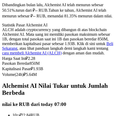
Dibandingkan bulan lalu, Alchemist AI telah menurun sebesar
Kontrak berjangka menggunakan USDC sebagai jaminannya
50.51%.turun dari ₽-- RUB.
Tahun ke tahun, Alchemist AI telah
menurun sebesar ₽-- RUB, menandai 81.35% menurun dalam nilai.
Statistik Pasar Alchemist AI
ALCH adalah cryptocurrency yang dibangun di atas blockchain
Alchemist AI. Mata uang ini memiliki pasokan maksimum sebesar
1B, dengan total pasokan saat ini 1B dan pasokan beredar 850M,
memberikan kapitalisasi pasar sebesar 1.93B. Klik di sini untuk
Beli
Sekarang
, atau lihat panduan langkah demi langkah kami tentang
cara membeli Alchemist AI (ALCH)
dengan aman dan mudah.
Copy Trading
Harga Saat Ini
₽
2.28
Pasokan Beredar
850M
Bergabunglah dengan pedagang top
Kapitalisasi Pasar
₽
1.93B
Volume(24h)
₽
5.64M
Alchemist AI Nilai Tukar untuk Jumlah
Berbeda
nilai ke RUB dari today 07:00
10
=
₽
22.84
RUB