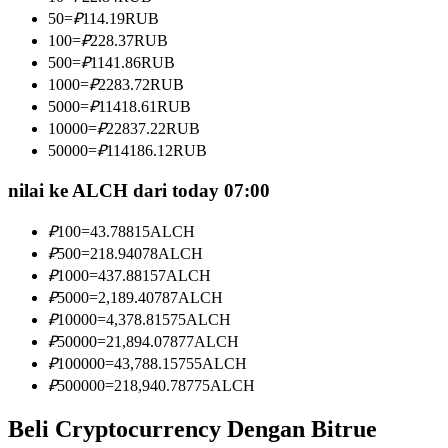
Menjadi Pedagang Salinan
50
=
₽
114.19
RUB
100
=
₽
228.37
RUB
Nikmati pembagian keuntungan dan komisi copy trading
500
=
₽
1141.86
RUB
1000
=
₽
2283.72
RUB
5000
=
₽
11418.61
RUB
10000
=
₽
22837.22
RUB
50000
=
₽
114186.12
RUB
nilai ke ALCH dari today 07:00
₽
100
=
43.78815
ALCH
Informasi
₽
500
=
218.94078
ALCH
₽
1000
=
437.88157
ALCH
Analisis data besar termasuk info perdagangan, dll.
₽
5000
=
2,189.40787
ALCH
₽
10000
=
4,378.81575
ALCH
₽
50000
=
21,894.07877
ALCH
₽
100000
=
43,788.15755
ALCH
₽
500000
=
218,940.78775
ALCH
Beli Cryptocurrency Dengan Bitrue