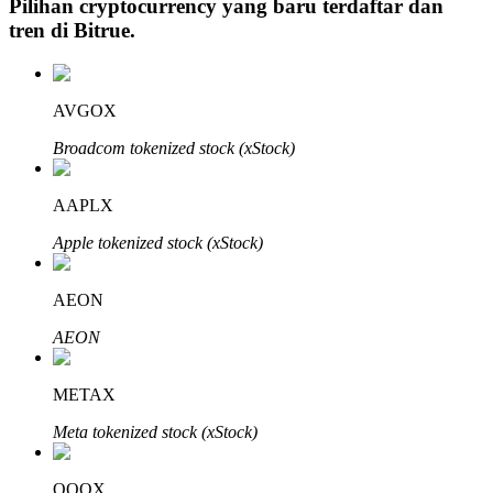
Pilihan cryptocurrency yang baru terdaftar dan
tren di
Bitrue
.
Investasi Otomatis
AVGOX
Raih keuntungan jangka panjang dan kepentingan fleksibel
Broadcom tokenized stock (xStock)
AAPLX
Apple tokenized stock (xStock)
AEON
AEON
Pelajari Staking
METAX
Pelajari tentang mendapatkan penghasilan pasif
Meta tokenized stock (xStock)
Bitrue
AI
QQQX