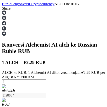
Bitrue
Pengonversi Cryptocurrency
ALCH
ke
RUB
Share
Berjangka
Konversi Alchemist AI
alch
ke Russian
Ruble
RUB
1 ALCH = ₽2.29 RUB
USDT Berjangka
ALCH ke RUB: 1 Alchemist AI dikonversi menjadi ₽2.29 RUB per
August 6 at 7:00 AM
Kontrak berjangka menggunakan USDT sebagai jaminannya
alch
alch
RUB