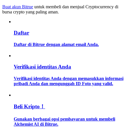
Buat akun Bitrue
untuk membeli dan menjual Cryptocurrency di
bursa crypto yang paling aman.
Memandu
Panduan Pemula Berjangka
Daftar
Daftar di Bitrue dengan alamat email Anda.
Verifikasi identitas Anda
Verifikasi identitas Anda dengan memasukkan informasi
Strategi perdagangan
pribadi Anda dan mengunggah ID Foto yang valid.
Pelajari cara untuk tetap menghasilkan keuntungan
Beli Kripto！
Gunakan berbagai opsi pembayaran untuk membeli
Alchemist AI di Bitrue.