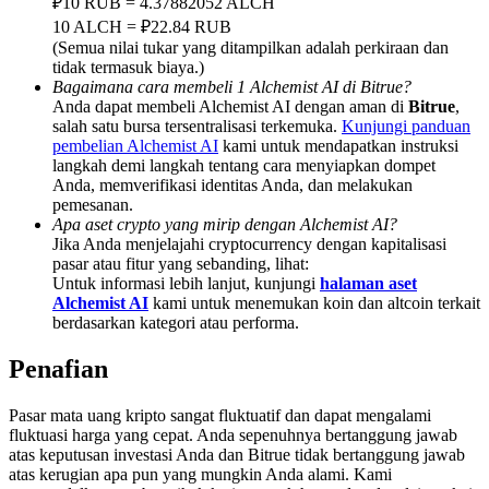
₽10 RUB = 4.37882052 ALCH
Share 500000 CASHCAT prize pool
10 ALCH = ₽22.84 RUB
(Semua nilai tukar yang ditampilkan adalah perkiraan dan
tidak termasuk biaya.)
Bagaimana cara membeli 1 Alchemist AI di Bitrue?
Exclusive for BitMart Users
Anda dapat membeli Alchemist AI dengan aman di
Bitrue
,
salah satu bursa tersentralisasi terkemuka.
Kunjungi panduan
Register & Trade to Win 500,000 USDT
pembelian Alchemist AI
kami untuk mendapatkan instruksi
langkah demi langkah tentang cara menyiapkan dompet
Anda, memverifikasi identitas Anda, dan melakukan
pemesanan.
Apa aset crypto yang mirip dengan Alchemist AI?
Precious Metals Trading Carnival
Jika Anda menjelajahi cryptocurrency dengan kapitalisasi
pasar atau fitur yang sebanding, lihat:
Trade Gold & Silver · 33,333 USDT Bonus
Untuk informasi lebih lanjut, kunjungi
halaman aset
Alchemist AI
kami untuk menemukan koin dan altcoin terkait
berdasarkan kategori atau performa.
Penafian
USDT New User Exclusive 10% APR
USDT Flexible Staking | Daily Rewards
Pasar mata uang kripto sangat fluktuatif dan dapat mengalami
fluktuasi harga yang cepat. Anda sepenuhnya bertanggung jawab
atas keputusan investasi Anda dan Bitrue tidak bertanggung jawab
atas kerugian apa pun yang mungkin Anda alami. Kami