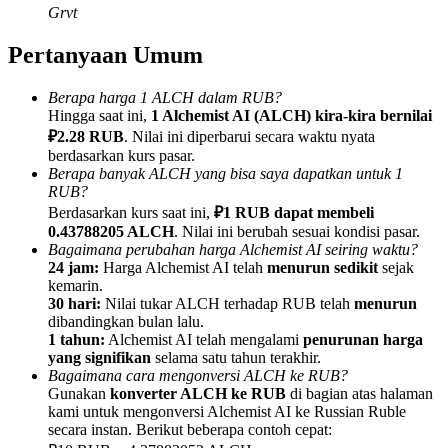
Grvt
Pertanyaan Umum
Berapa harga 1 ALCH dalam RUB?
Referensi
Hingga saat ini,
1 Alchemist AI (ALCH) kira-kira bernilai
₽2.28 RUB
. Nilai ini diperbarui secara waktu nyata
Undang teman untuk mendapatkan imbalan tunai
berdasarkan kurs pasar.
Berapa banyak ALCH yang bisa saya dapatkan untuk 1
Deposit CASHCAT & Win
RUB?
Berdasarkan kurs saat ini,
₽1 RUB dapat membeli
0.43788205 ALCH
. Nilai ini berubah sesuai kondisi pasar.
Bagaimana perubahan harga Alchemist AI seiring waktu?
24 jam:
Harga Alchemist AI telah
menurun sedikit
sejak
kemarin.
30 hari:
Nilai tukar ALCH terhadap RUB telah
menurun
dibandingkan bulan lalu.
1 tahun:
Alchemist AI telah mengalami
penurunan harga
yang signifikan
selama satu tahun terakhir.
Bagaimana cara mengonversi ALCH ke RUB?
Gunakan
konverter ALCH ke RUB
di bagian atas halaman
kami untuk mengonversi Alchemist AI ke Russian Ruble
Deposit CASHCAT & Win
secara instan. Berikut beberapa contoh cepat: