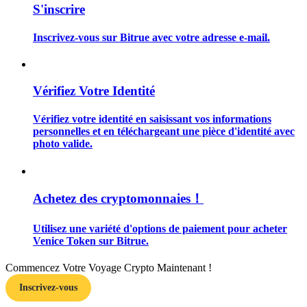
S'inscrire
Inscrivez-vous sur Bitrue avec votre adresse e-mail.
Guide
Vérifiez Votre Identité
Guide de démarrage des contrats à terme
Vérifiez votre identité en saisissant vos informations
personnelles et en téléchargeant une pièce d'identité avec
photo valide.
Achetez des cryptomonnaies！
Utilisez une variété d'options de paiement pour acheter
Venice Token sur Bitrue.
Stratégies de trading
Apprenez à rester rentable
Commencez Votre Voyage Crypto Maintenant !
Inscrivez-vous