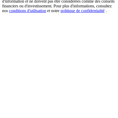
d'information et ne doivent pas être considérées comme des conseils
financiers ou d'investissement. Pour plus d'informations, consultez
nos
conditions d'utilisation
et notre
politique de confidentialité
.
New Listing Futures Fest
Trade New Futures, Win 200,000 USDT
Crypto World Cup 2026: Grand Finale
77,777+3k Rewards
Plus d'événements