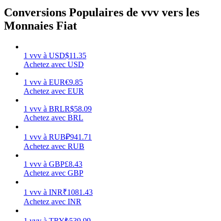
Conversions Populaires de vvv vers les
Monnaies Fiat
Gagner
1
vvv
à
USD
$
11.35
Achetez avec USD
1
vvv
à
EUR
€
9.85
Achetez avec EUR
1
vvv
à
BRL
R$
58.09
Achetez avec BRL
1
vvv
à
RUB
₽
941.71
Achetez avec RUB
Cochon de puissance
1
vvv
à
GBP
£
8.43
Achetez avec GBP
Gagnez quotidiennement des récompenses compétitives
1
vvv
à
INR
₹
1081.43
Achetez avec INR
1
vvv
à
TRY
₺
539.99