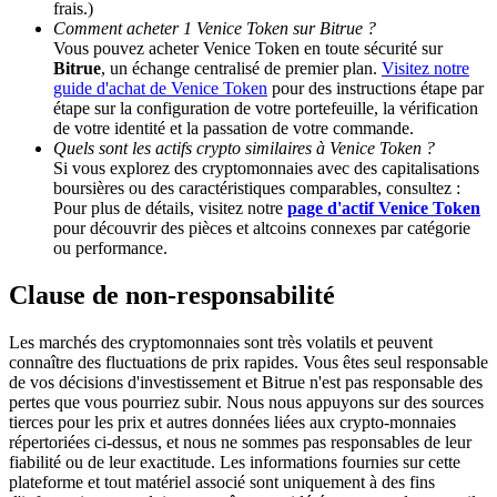
frais.)
Comment acheter 1 Venice Token sur Bitrue ?
Vous pouvez acheter Venice Token en toute sécurité sur
Deposit CASHCAT & Win
Bitrue
, un échange centralisé de premier plan.
Visitez notre
guide d'achat de Venice Token
pour des instructions étape par
Share 500000 CASHCAT prize pool
étape sur la configuration de votre portefeuille, la vérification
de votre identité et la passation de votre commande.
Quels sont les actifs crypto similaires à Venice Token ?
Si vous explorez des cryptomonnaies avec des capitalisations
Exclusive for BitMart Users
boursières ou des caractéristiques comparables, consultez :
Pour plus de détails, visitez notre
page d'actif Venice Token
Register & Trade to Win 500,000 USDT
pour découvrir des pièces et altcoins connexes par catégorie
ou performance.
Clause de non-responsabilité
Precious Metals Trading Carnival
Les marchés des cryptomonnaies sont très volatils et peuvent
Trade Gold & Silver · 33,333 USDT Bonus
connaître des fluctuations de prix rapides. Vous êtes seul responsable
de vos décisions d'investissement et Bitrue n'est pas responsable des
pertes que vous pourriez subir. Nous nous appuyons sur des sources
tierces pour les prix et autres données liées aux crypto-monnaies
répertoriées ci-dessus, et nous ne sommes pas responsables de leur
USDT New User Exclusive 10% APR
fiabilité ou de leur exactitude. Les informations fournies sur cette
plateforme et tout matériel associé sont uniquement à des fins
USDT Flexible Staking | Daily Rewards