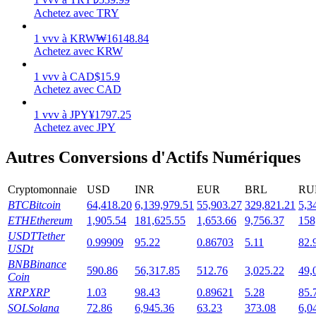
Achetez avec TRY
1
vvv
à
KRW
₩
16148.84
Achetez avec KRW
Jalonnement
1
vvv
à
CAD
$
15.9
Achetez avec CAD
Des rendements élevés et un accès instantané
1
vvv
à
JPY
¥
1797.25
Achetez avec JPY
Autres Conversions d'Actifs Numériques
Cryptomonnaie
USD
INR
EUR
BRL
RU
BTC
Bitcoin
64,418.20
6,139,979.51
55,903.27
329,821.21
5,3
ETH
Ethereum
1,905.54
181,625.55
1,653.66
9,756.37
158
USDT
Tether
0.99909
95.22
0.86703
5.11
82.
Launchpool
USDt
BNB
Binance
Staking flexible pour gagner des jetons populaires
590.86
56,317.85
512.76
3,025.22
49,
Coin
XRP
XRP
1.03
98.43
0.89621
5.28
85.
SOL
Solana
72.86
6,945.36
63.23
373.08
6,0