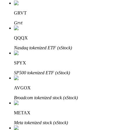
GRVT
Grvt
QQQX
Investissement automobile
Nasdaq tokenized ETF (xStock)
Obtenez des bénéfices à long terme et des intérêts flexibles
SPYX
SP500 tokenized ETF (xStock)
AVGOX
Broadcom tokenized stock (xStock)
METAX
Apprenez le Staking
Meta tokenized stock (xStock)
Découvrez comment gagner un revenu passif