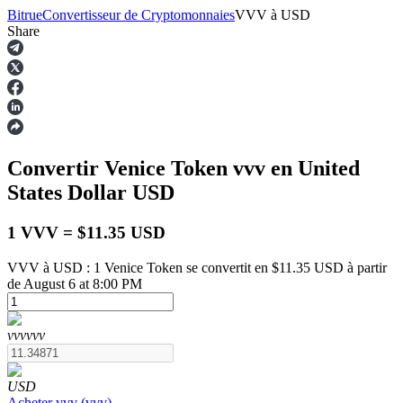
Bitrue
Convertisseur de Cryptomonnaies
VVV
à
USD
Share
Contrats à terme
Convertir Venice Token
vvv
en United
States Dollar
USD
1 VVV = $11.35 USD
VVV à USD : 1 Venice Token se convertit en $11.35 USD à partir
de August 6 at 8:00 PM
Futures USDT
Futures utilisant l'USDT comme garantie
vvv
vvv
USD
Acheter
vvv
(
vvv
)