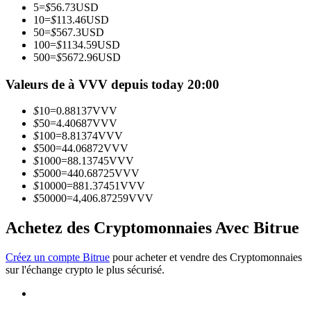
5
=
$
56.73
USD
10
=
$
113.46
USD
50
=
$
567.3
USD
Devenez un trader de copie
100
=
$
1134.59
USD
500
=
$
5672.96
USD
Profitez du partage des bénéfices et des commissions de copy
trading
Valeurs de à VVV depuis today 20:00
$
10
=
0.88137
VVV
$
50
=
4.40687
VVV
$
100
=
8.81374
VVV
$
500
=
44.06872
VVV
$
1000
=
88.13745
VVV
$
5000
=
440.68725
VVV
$
10000
=
881.37451
VVV
$
50000
=
4,406.87259
VVV
Information
Achetez des Cryptomonnaies Avec Bitrue
Analyse de mégadonnées, y compris des informations
commerciales, etc.
Créez un compte Bitrue
pour acheter et vendre des Cryptomonnaies
sur l'échange crypto le plus sécurisé.