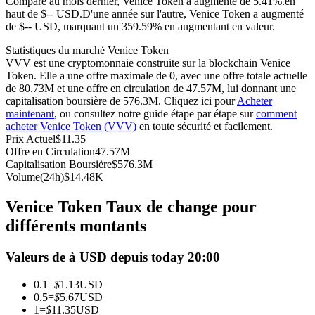
Comparé au mois dernier, Venice Token a augmenté de 5.41%.en
haut de $-- USD.
D'une année sur l'autre, Venice Token a augmenté
Futures USDC
de $-- USD, marquant un 359.59% en augmentant en valeur.
Futures utilisant l'USDC comme garantie
Statistiques du marché Venice Token
VVV est une cryptomonnaie construite sur la blockchain Venice
Token. Elle a une offre maximale de 0, avec une offre totale actuelle
de 80.73M et une offre en circulation de 47.57M, lui donnant une
capitalisation boursière de 576.3M. Cliquez ici pour
Acheter
maintenant
, ou consultez notre guide étape par étape sur
comment
acheter Venice Token (VVV)
en toute sécurité et facilement.
Prix Actuel
$
11.35
Offre en Circulation
47.57M
Capitalisation Boursière
$
576.3M
Volume(24h)
$
14.48K
Copie de Trading
Venice Token Taux de change pour
Rejoignez les meilleurs traders
différents montants
Valeurs de à USD depuis today 20:00
0.1
=
$
1.13
USD
0.5
=
$
5.67
USD
1
=
$
11.35
USD