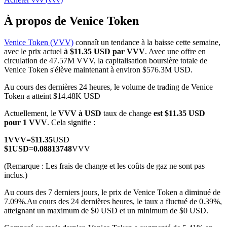
À propos de Venice Token
Venice Token (VVV)
connaît un tendance à la baisse cette semaine,
avec le prix actuel
à $11.35 USD par VVV
. Avec une offre en
Futures COIN-M
circulation de 47.57M VVV, la capitalisation boursière totale de
Venice Token s'élève maintenant à environ $576.3M USD.
Contrats à terme sur crypto-monnaie
Au cours des dernières 24 heures, le volume de trading de Venice
Token a atteint $14.48K USD
TradFi
Actuellement, le
VVV à USD
taux de change
est $11.35 USD
pour 1 VVV
. Cela signifie :
Produits dérivés sur actions, forex, métaux précieux et matières
premières
1
VVV
=
$
11.35
USD
$
1
USD
=
0.08813748
VVV
(Remarque : Les frais de change et les coûts de gaz ne sont pas
inclus.)
Au cours des 7 derniers jours, le prix de Venice Token a diminué de
7.09%.
Au cours des 24 dernières heures, le taux a fluctué de 0.39%,
atteignant un maximum de $0 USD et un minimum de $0 USD.