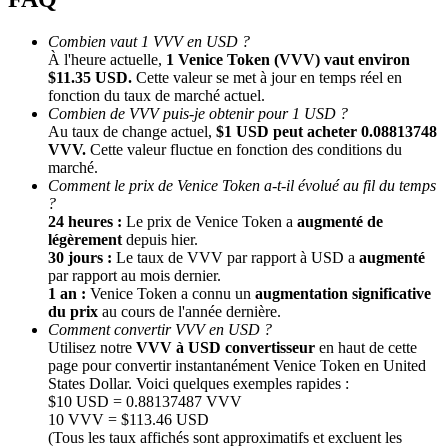
Combien vaut 1 VVV en USD ?
À l'heure actuelle,
1 Venice Token (VVV) vaut environ
$11.35 USD.
Cette valeur se met à jour en temps réel en
fonction du taux de marché actuel.
Combien de VVV puis-je obtenir pour 1 USD ?
Au taux de change actuel,
$1 USD peut acheter 0.08813748
VVV.
Cette valeur fluctue en fonction des conditions du
marché.
Comment le prix de Venice Token a-t-il évolué au fil du temps
Parrainage
?
Invitez un ami pour recevoir des récompenses en espèces
24 heures :
Le prix de Venice Token a
augmenté de
légèrement
depuis hier.
Deposit CASHCAT & Win
30 jours :
Le taux de VVV par rapport à USD a
augmenté
par rapport au mois dernier.
1 an :
Venice Token a connu un
augmentation significative
du prix
au cours de l'année dernière.
Comment convertir VVV en USD ?
Utilisez notre
VVV à USD convertisseur
en haut de cette
page pour convertir instantanément Venice Token en United
States Dollar. Voici quelques exemples rapides :
$10 USD = 0.88137487 VVV
10 VVV = $113.46 USD
(Tous les taux affichés sont approximatifs et excluent les